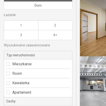
Dom
Łazienki
1
2
3
4+
Wyszukiwanie zaawansowane
Typ nieruchomości
Mieszkanie
Room
Kawalerka
Apartament
Cechy