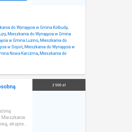
branży
zemysłu
i sałatek,
oraz
kania do Wynajęcia w Gmina Kolbudy
,
alizacja –
uzy
,
Mieszkania do Wynajęcia w Gmina
ię przy
ęcia w Gmina Luzino
,
Mieszkania do
224 i 228,
ęcia w Sopot
,
Mieszkania do Wynajęcia w
miastem,
 Gmina Nowa Karczma
,
Mieszkania do
ortowymi
zajmujących
rzchnia
owierzchnie
2 500 zł
osobną
pomieszczenia
tr
ażoną
. Mieszkanie
ową, ekspres
zynia