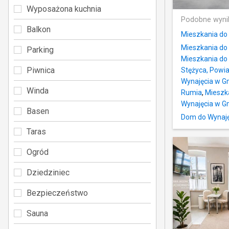
Wyposażona kuchnia
Podobne wyni
Balkon
Mieszkania do
Mieszkania do
Parking
Mieszkania do
Piwnica
Stężyca, Powia
Wynajęcia w 
Winda
Rumia
,
Mieszka
Wynajęcia w G
Basen
Dom do Wynaję
Taras
Ogród
Dziedziniec
Bezpieczeństwo
Sauna