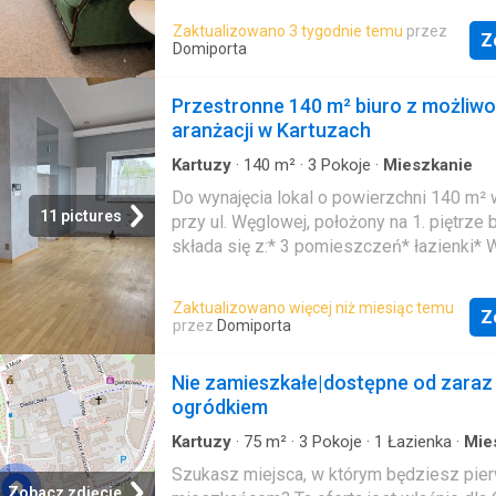
kuchenne a także wyposażenie sypialni. 
Zaktualizowano 3 tygodnie temu
przez
Z
zamieszkać od razu. Nieruchomość wygo
Domiporta
urządzona z osobną sypialnią. W łazience
walk in. Rewelacyjne położenie zapewnia
Przestronne 140 m² biuro z możliwo
wszystkich atrakcji w Kartuzach oraz do k
aranżacji w Kartuzach
miejskiej pkm i pks. Zapraszam na prezen
Kartuzy
·
140
m²
·
3
Pokoje
·
Mieszkanie
Do wynajęcia lokal o powierzchni 140 m² 
11 pictures
przy ul. Węglowej, położony na 1. piętrze
składa się z:* 3 pomieszczeń* łazienki* 
przyłączami (instalacjami), przystosowan
aranżację biurowąNieruchomość przezna
Zaktualizowano więcej niż miesiąc temu
Z
wyłącznie na działalność firmową - idealna
przez
Domiporta
usługi lub siedzibę firmy.Cena najmu: 4 50
miesięcznieLokal funkcjonalny, z dużą po
Nie zamieszkałe|dostępne od zaraz
możliwością adaptacji pod potrzeby firm
ogródkiem
do kontaktu i obejrzenia nieruchomości
Kartuzy
·
75
m²
·
3
Pokoje
·
1
Łazienka
·
Mie
Szukasz miejsca, w którym będziesz pi
Zobacz zdjęcie