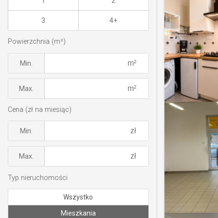
1
2
3
4+
Powierzchnia (m²)
Min.
Max.
Cena (zł na miesiąc)
Min.
Max.
Typ nieruchomości
Wszystko
Mieszkania