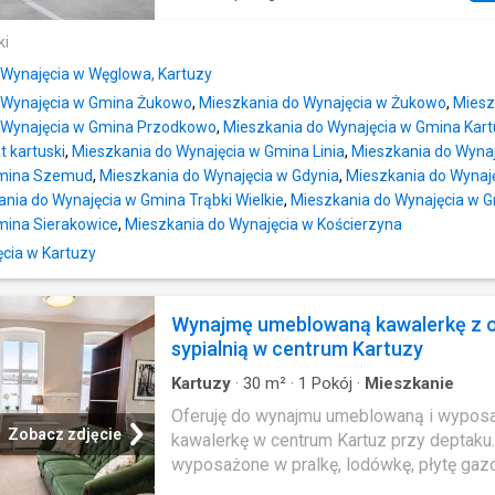
stanowi doskonałą propozycję dla firm z 
spożywczej, przetwórstwa mięsnego, pr
ki
rybnego, produkcji garmażeryjnej, produkcj
 Wynajęcia w Węglowa, Kartuzy
suplementów diety, logistyki chłodniczej 
 Wynajęcia w Gmina Żukowo
,
Mieszkania do Wynajęcia w Żukowo
,
Miesz
magazynowania żywności.Strategiczna lok
 Wynajęcia w Gmina Przodkowo
,
Mieszkania do Wynajęcia w Gmina Kart
Kartuzy
, woj. pomorskieObiekt znajduje s
t kartuski
,
Mieszkania do Wynajęcia w Gmina Linia
,
Mieszkania do Wynaj
skrzyżowaniu dróg wojewódzkich nr 211, 
Gmina Szemud
,
Mieszkania do Wynajęcia w Gdynia
,
Mieszkania do Wynaj
zapewniając doskonałe połączenie z Trój
nia do Wynajęcia w Gmina Trąbki Wielkie
,
Mieszkania do Wynajęcia w
Kaszubami oraz głównymi trasami transp
mina Sierakowice
,
Mieszkania do Wynajęcia w Kościerzyna
Pomorza. To idealna lokalizacja dla firm 
się logistyką, dystrybucją oraz produkcją
cia w Kartuzy
żywności.Parametry nieruchomościPowie
całkowita: ok. 1366 m²Parter – 1066 m²p
Wynajmę umeblowaną kawalerkę z 
produkcyjne,magazyny,chłodnie,mroźnia,
sypialnią w centrum Kartuzy
technologiczne,zaplecze gospodarcze.Pię
Kartuzy
·
30
m²
·
1
Pokój
·
Mieszkanie
Oferuję do wynajmu umeblowaną i wypos
Zobacz zdjęcie
kawalerkę w centrum Kartuz przy deptaku
wyposażone w pralkę, lodówkę, płytę gaz
do kawy, toster, wszystkie niezbędne nac