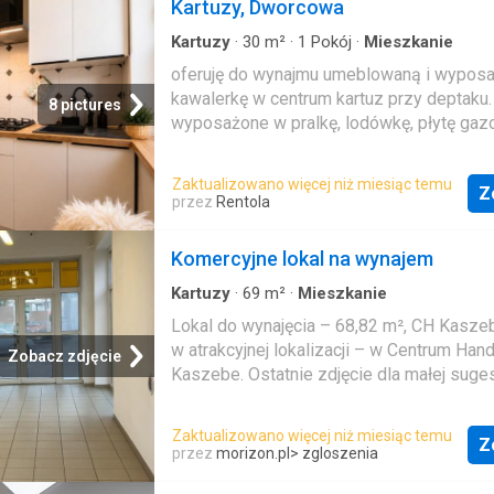
Kartuzy, Dworcowa
Kartuzy
·
30
m²
·
1
Pokój
·
Mieszkanie
oferuję do wynajmu umeblowaną i wypos
kawalerkę w centrum kartuz przy deptaku
8 pictures
wyposażone w pralkę, lodówkę, płytę gaz
do kawy, toster, wszystkie niezbędne nac
kuchenne a także wyposażenie sypialni. 
Zaktualizowano więcej niż miesiąc temu
Z
zamieszkać od razu. nieruchomość wygo
przez
Rentola
urządzona z osobną sypialnią. w łazience
walk in. rewelacyjne położenie zapewnia 
Komercyjne lokal na wynajem
wszystkich atrakcji w kartuzach oraz do k
miejskiej pkm i pks. zapraszam na prezen
Kartuzy
·
69
m²
·
Mieszkanie
Lokal do wynajęcia – 68,82 m², CH Kasze
w atrakcyjnej lokalizacji – w Centrum Ha
Zobacz zdjęcie
Kaszebe. Ostatnie zdjęcie dla małej suges
lokal wyglądać po aktualnie trwającej wy
towaru. Charakterystyka lokalu:• duża, otw
Zaktualizowano więcej niż miesiąc temu
Z
przestrzeń,• 4 duże okna zapewniające na
przez
morizon.pl
> zgloszenia
światło i możliwość atrakcyjnej ekspozycji