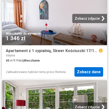
Zobacz zdjęcie
Mieszkanie
·
do wynajęcia
1 346 zł
Apartament z 1 sypialnią, Skwer Kościuszki 17/19C
Gdynia
45
m²
1
Pokój
Mieszkanie
Zobacz dane
Zaktualizowano tydzień temu
przez
Rentola
Zobacz zdjęcie