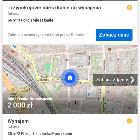
Trzypokojowe mieszkanie do wynajęcia
Gdynia
66
m²
3
Pokoje
Mieszkanie
Zobacz dane
Zaktualizowano tydzień temu
przez
Rentola
Zobacz zdjęcie
Mieszkanie
·
do wynajęcia
2 000 zł
Wynajem
Gdynia
38
m²
2
Pokoje
1
Łazienka
Mieszkanie