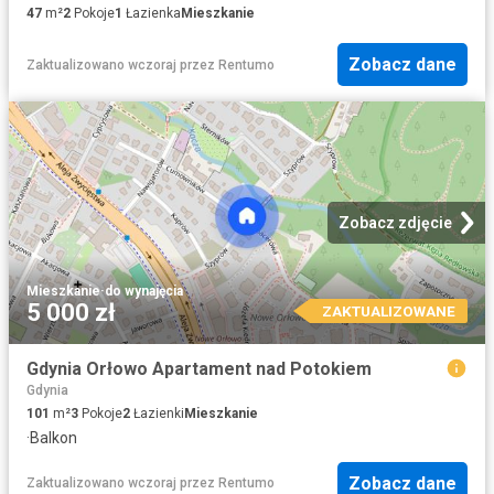
47
m²
2
Pokoje
1
Łazienka
Mieszkanie
Zobacz dane
Zaktualizowano wczoraj
przez
Rentumo
Zobacz zdjęcie
Mieszkanie
·
do wynajęcia
5 000 zł
ZAKTUALIZOWANE
Gdynia Orłowo Apartament nad Potokiem
Gdynia
101
m²
3
Pokoje
2
Łazienki
Mieszkanie
·
Balkon
Zobacz dane
Zaktualizowano wczoraj
przez
Rentumo