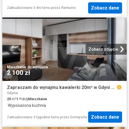
Zobacz dane
Zaktualizowano 5 dni temu
przez
Rentumo
Zobacz zdjęcie
Mieszkanie
·
do wynajęcia
2 100 zł
Zapraszam do wynajmu kawalerki 20m² w Gdyni Działki Leśne
Gdynia
20
m²
1
Pokój
Mieszkanie
·
Wyposażona kuchnia
Zobacz dane
Zaktualizowano 3 tygodnie temu
przez
Domiporta