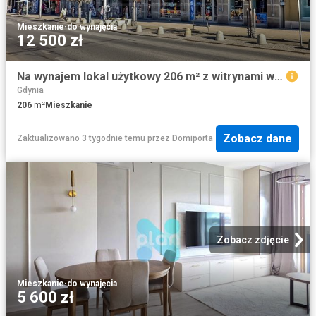
Mieszkanie
·
do wynajęcia
12 500 zł
Na wynajem lokal użytkowy 206 m² z witrynami w Gdyni
Gdynia
206
m²
Mieszkanie
Zobacz dane
Zaktualizowano 3 tygodnie temu
przez
Domiporta
Zobacz zdjęcie
Mieszkanie
·
do wynajęcia
5 600 zł