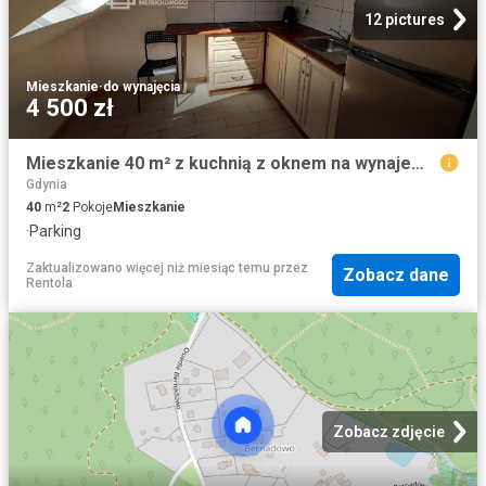
12 pictures
Mieszkanie
·
do wynajęcia
4 500 zł
Mieszkanie 40 m² z kuchnią z oknem na wynajem Gdynia, Wiczlino
Gdynia
40
m²
2
Pokoje
Mieszkanie
·
Parking
Zaktualizowano więcej niż miesiąc temu
przez
Zobacz dane
Rentola
Zobacz zdjęcie