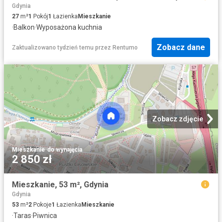
Gdynia
27
m²
1
Pokój
1
Łazienka
Mieszkanie
·
Balkon
·
Wyposażona kuchnia
Zobacz dane
Zaktualizowano tydzień temu
przez
Rentumo
Zobacz zdjęcie
Mieszkanie
·
do wynajęcia
2 850 zł
Mieszkanie, 53 m², Gdynia
Gdynia
53
m²
2
Pokoje
1
Łazienka
Mieszkanie
·
Taras
·
Piwnica