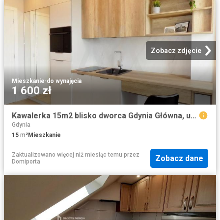
Zobacz zdjęcie
Mieszkanie
·
do wynajęcia
1 600 zł
Kawalerka 15m2 blisko dworca Gdynia Główna, umeblowana
Gdynia
15
m²
Mieszkanie
Zaktualizowano więcej niż miesiąc temu
przez
Zobacz dane
Domiporta