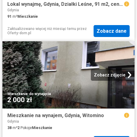
Lokal wynajmę, Gdynia, Działki Leśne, 91 m2, cena: 6 500 zł
Gdynia
91
m²
Mieszkanie
Zaktualizowano więcej niż miesiąc temu
przez
Zobacz dane
Oferty-dom.pl
Zobacz zdjęcie
Mieszkanie
·
do wynajęcia
2 000 zł
Mieszkanie na wynajem, Gdynia, Witomino
Gdynia
38
m²
2
Pokoje
Mieszkanie