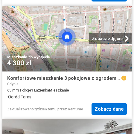
Zobacz zdjęcie
Mieszkanie
·
do wynajęcia
4 300 zł
Komfortowe mieszkanie 3 pokojowe z ogrodem i basenem
Gdynia
65
m²
3
Pokoje
1
Łazienka
Mieszkanie
·
Ogród
·
Taras
Zobacz dane
Zaktualizowano tydzień temu
przez
Rentumo