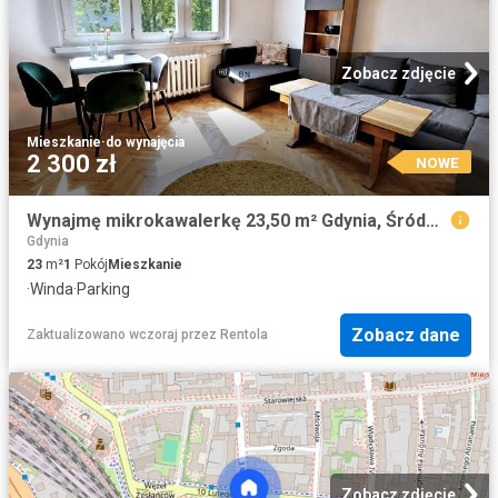
Zobacz zdjęcie
Mieszkanie
·
do wynajęcia
2 300 zł
NOWE
Wynajmę mikrokawalerkę 23,50 m² Gdynia, Śródmieście
Gdynia
23
m²
1
Pokój
Mieszkanie
·
Winda
·
Parking
Zobacz dane
Zaktualizowano wczoraj
przez
Rentola
Zobacz zdjęcie