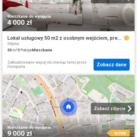
Mieszkanie
·
do wynajęcia
4 000 zł
Lokal usługowy 50 m2 z osobnym wejściem, prestiżowa lokalizacja
Gdynia
50
m²
3
Pokoje
Mieszkanie
Zaktualizowano więcej niż miesiąc temu
przez
Zobacz dane
Domiporta
Zobacz zdjęcie
Mieszkanie
·
do wynajęcia
9 000 zł
NOWE