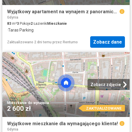
Wyjątkowy apartament na wynajem z panoramicznym wi
Gdynia
83
m²
3
Pokoje
2
Łazienki
Mieszkanie
·
Taras
·
Parking
Zobacz dane
Zaktualizowano 2 dni temu
przez
Rentumo
Zobacz zdjęcie
Mieszkanie
·
do wynajęcia
2 600 zł
ZAKTUALIZOWANE
Wyjątkowe mieszkanie dla wymagającego klienta!
Gdynia