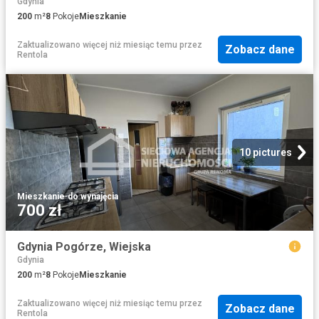
Gdynia
200
m²
8
Pokoje
Mieszkanie
Zaktualizowano więcej niż miesiąc temu
przez
Zobacz dane
Rentola
10 pictures
Mieszkanie
·
do wynajęcia
700 zł
Gdynia Pogórze, Wiejska
Gdynia
200
m²
8
Pokoje
Mieszkanie
Zaktualizowano więcej niż miesiąc temu
przez
Zobacz dane
Rentola