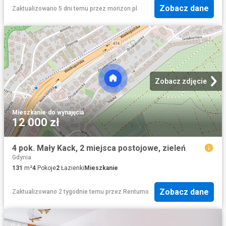
Zobacz dane
Zaktualizowano 5 dni temu
przez
morizon.pl
Zobacz zdjęcie
Mieszkanie
·
do wynajęcia
12 000 zł
4 pok. Mały Kack, 2 miejsca postojowe, zieleń
Gdynia
131
m²
4
Pokoje
2
Łazienki
Mieszkanie
Zobacz dane
Zaktualizowano 2 tygodnie temu
przez
Rentumo