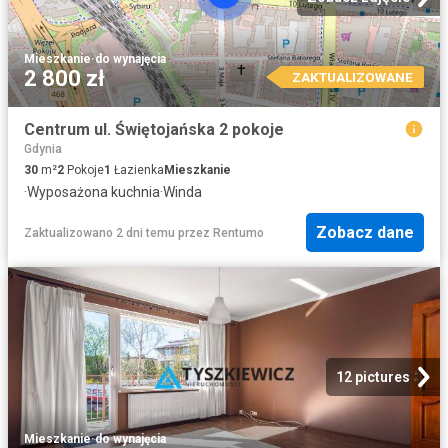
Mieszkanie
·
do wynajęcia
2 800 zł
ZAKTUALIZOWANE
Centrum ul. Świętojańska 2 pokoje
Gdynia
30
m²
2
Pokoje
1
Łazienka
Mieszkanie
·
Wyposażona kuchnia
·
Winda
Zobacz dane
Zaktualizowano 2 dni temu
przez
Rentumo
12 pictures
Mieszkanie
·
do wynajęcia