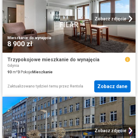
Zobacz zdjęcie
Mieszkanie
·
do wynajęcia
8 900 zł
Trzypokojowe mieszkanie do wynajęcia
Gdynia
93
m²
3
Pokoje
Mieszkanie
Zobacz dane
Zaktualizowano tydzień temu
przez
Rentola
Zobacz zdjęcie