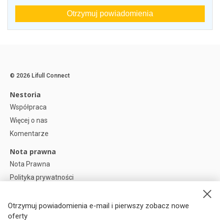
Otrzymuj powiadomienia
© 2026 Lifull Connect
Nestoria
Współpraca
Więcej o nas
Komentarze
Nota prawna
Nota Prawna
Polityka prywatności
Polityka plików cookies
Preferencje plików cookie
Otrzymuj powiadomienia e-mail i pierwszy zobacz nowe
oferty