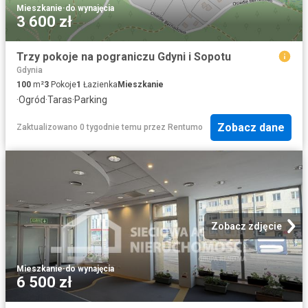
Mieszkanie
·
do wynajęcia
3 600 zł
Trzy pokoje na pograniczu Gdyni i Sopotu
Gdynia
100
m²
3
Pokoje
1
Łazienka
Mieszkanie
·
Ogród
·
Taras
·
Parking
Zobacz dane
Zaktualizowano 0 tygodnie temu
przez
Rentumo
Zobacz zdjęcie
Mieszkanie
·
do wynajęcia
6 500 zł