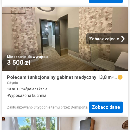
Zobacz zdjęcie
Mieszkanie
·
do wynajęcia
3 500 zł
Polecam funkcjonalny gabinet medyczny 13,8 m² w centrum Gdyni
Gdynia
13
m²
1
Pokój
Mieszkanie
·
Wyposażona kuchnia
Zobacz dane
Zaktualizowano 3 tygodnie temu
przez
Domiporta