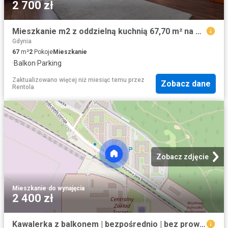
2 700 zł
Mieszkanie m2 z oddzielną kuchnią 67,70 m² na wynajem Gdynia, Witomino
Gdynia
67
m²
2
Pokoje
Mieszkanie
·
Balkon
·
Parking
Zaktualizowano więcej niż miesiąc temu
przez
Zobacz dane
Rentola
Zobacz zdjęcie
Mieszkanie
·
do wynajęcia
2 400 zł
Kawalerka z balkonem | bezpośrednio | bez prowizji