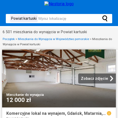
6 501 mieszkania do wynajęcia w Powiat kartuski
Początek
>
Mieszkania do Wynajęcia w Województwo pomorskie
>
Mieszkania do
Wynajęcia w Powiat kartuski
Zobacz zdjęcie
Mieszkanie
·
do wynajęcia
12 000 zł
Komercyjne lokal na wynajem, Gdańsk, Matarnia, Przyrodników