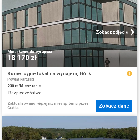
Zobacz zdjęcie
Mieszkanie
·
do wynajęcia
18 170 zł
Komercyjne lokal na wynajem, Górki
Powiat kartuski
230
m²
Mieszkanie
·
Bezpieczeństwo
Zaktualizowano więcej niż miesiąc temu
przez
Zobacz dane
Gratka