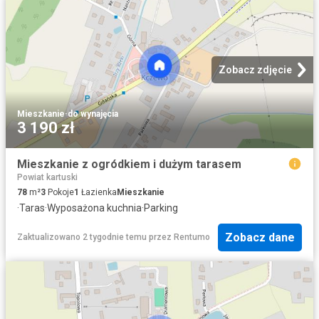
Zobacz zdjęcie
Mieszkanie
·
do wynajęcia
3 190 zł
Mieszkanie z ogródkiem i dużym tarasem
Powiat kartuski
78
m²
3
Pokoje
1
Łazienka
Mieszkanie
·
Taras
·
Wyposażona kuchnia
·
Parking
Zobacz dane
Zaktualizowano 2 tygodnie temu
przez
Rentumo