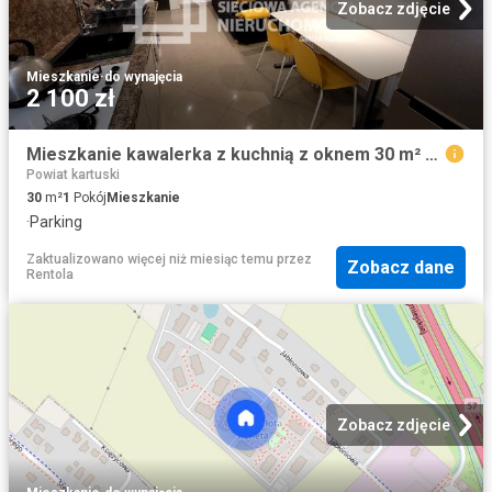
Zobacz zdjęcie
Mieszkanie
·
do wynajęcia
2 100 zł
Mieszkanie kawalerka z kuchnią z oknem 30 m² na wynajem ul. Kartuska, Dzierżążno
Powiat kartuski
30
m²
1
Pokój
Mieszkanie
·
Parking
Zaktualizowano więcej niż miesiąc temu
przez
Zobacz dane
Rentola
Zobacz zdjęcie