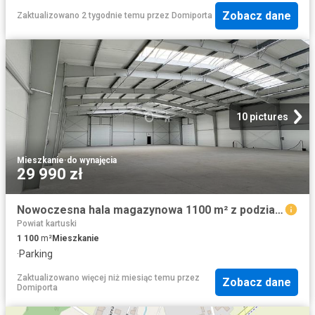
Zobacz dane
Zaktualizowano 2 tygodnie temu
przez
Domiporta
10 pictures
Mieszkanie
·
do wynajęcia
29 990 zł
Nowoczesna hala magazynowa 1100 m² z podziałem i monitoringiem
Powiat kartuski
1 100
m²
Mieszkanie
·
Parking
Zaktualizowano więcej niż miesiąc temu
przez
Zobacz dane
Domiporta