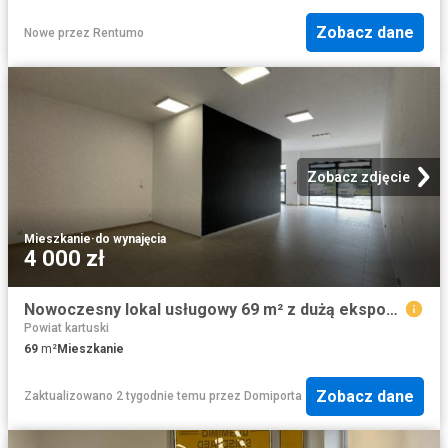
Zobacz dane
Nowe
przez
Rentumo
Zobacz zdjęcie
Mieszkanie
·
do wynajęcia
4 000 zł
Nowoczesny lokal usługowy 69 m² z dużą ekspozycją zapraszam
Powiat kartuski
69
m²
Mieszkanie
Zobacz dane
Zaktualizowano 2 tygodnie temu
przez
Domiporta