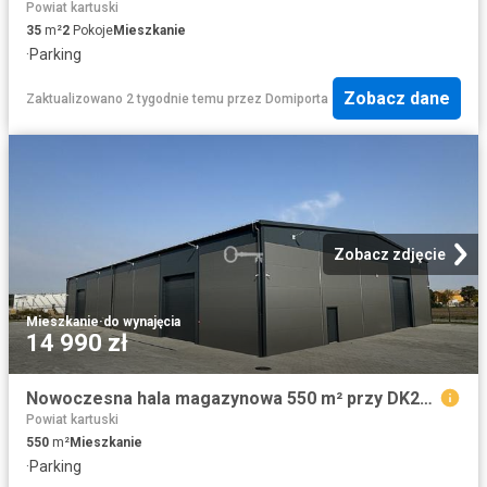
Powiat kartuski
35
m²
2
Pokoje
Mieszkanie
·
Parking
Zobacz dane
Zaktualizowano 2 tygodnie temu
przez
Domiporta
Zobacz zdjęcie
Mieszkanie
·
do wynajęcia
14 990 zł
Nowoczesna hala magazynowa 550 m² przy DK20 wysoki standard
Powiat kartuski
550
m²
Mieszkanie
·
Parking