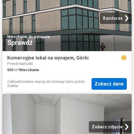
8 pictures
Mieszkanie
·
do wynajęcia
Sprawdź
Komercyjne lokal na wynajem, Górki
Powiat kartuski
650
m²
Mieszkanie
Zaktualizowano więcej niż miesiąc temu
przez
Zobacz dane
Gratka
Zobacz zdjęcie