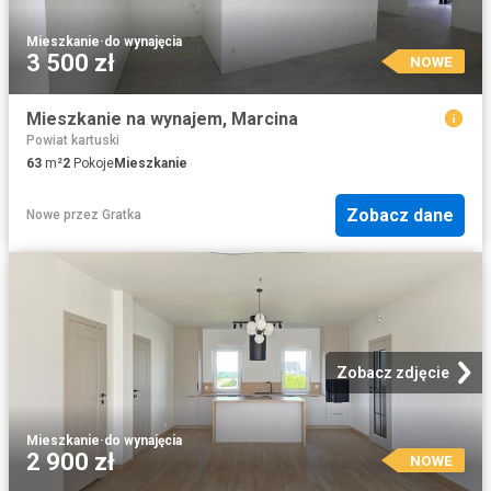
Mieszkanie
·
do wynajęcia
3 500 zł
NOWE
Mieszkanie na wynajem, Marcina
Powiat kartuski
63
m²
2
Pokoje
Mieszkanie
Zobacz dane
Nowe
przez
Gratka
Zobacz zdjęcie
Mieszkanie
·
do wynajęcia
2 900 zł
NOWE