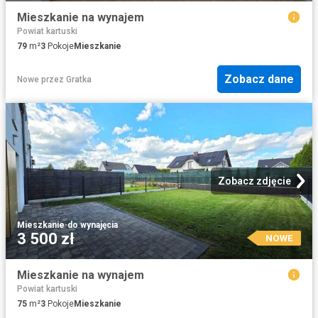
Mieszkanie na wynajem
Powiat kartuski
79
m²
3
Pokoje
Mieszkanie
Zobacz dane
Nowe
przez
Gratka
Zobacz zdjęcie
Mieszkanie
·
do wynajęcia
3 500 zł
NOWE
Mieszkanie na wynajem
Powiat kartuski
75
m²
3
Pokoje
Mieszkanie