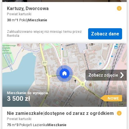
Kartuzy, Dworcowa
Powiat kartuski
30
m²
1
Pokój
Mieszkanie
Zaktualizowano więcej niż miesiąc temu
przez
Zobacz dane
Rentola
Zobacz zdjęcie
Mieszkanie
·
do wynajęcia
3 500 zł
NOWE
Nie zamieszkałe|dostępne od zaraz z ogródkiem
Powiat kartuski
75
m²
3
Pokoje
1
Łazienka
Mieszkanie