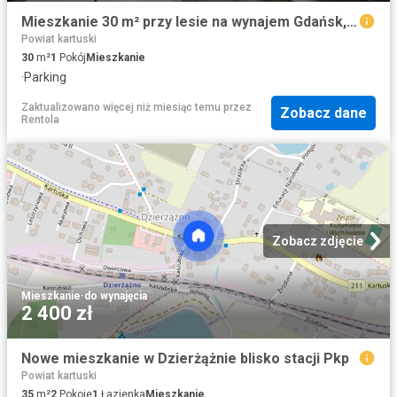
Mieszkanie 30 m² przy lesie na wynajem Gdańsk, Osowa
Powiat kartuski
30
m²
1
Pokój
Mieszkanie
·
Parking
Zaktualizowano więcej niż miesiąc temu
przez
Zobacz dane
Rentola
Zobacz zdjęcie
Mieszkanie
·
do wynajęcia
2 400 zł
Nowe mieszkanie w Dzierżążnie blisko stacji Pkp
Powiat kartuski
35
m²
2
Pokoje
1
Łazienka
Mieszkanie