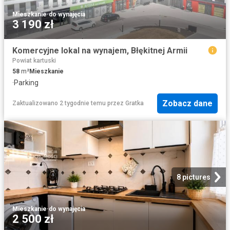
Mieszkanie
·
do wynajęcia
3 190 zł
Komercyjne lokal na wynajem, Błękitnej Armii
Powiat kartuski
58
m²
Mieszkanie
·
Parking
Zobacz dane
Zaktualizowano 2 tygodnie temu
przez
Gratka
8 pictures
Mieszkanie
·
do wynajęcia
2 500 zł