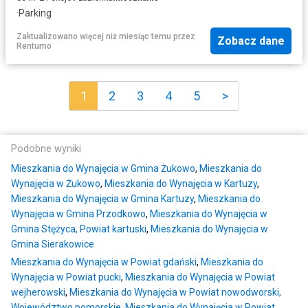
·
Parking
Zaktualizowano więcej niż miesiąc temu
przez
Zobacz dane
Rentumo
1
2
3
4
5
>
Podobne wyniki
Mieszkania do Wynajęcia w Gmina Żukowo
,
Mieszkania do
Wynajęcia w Żukowo
,
Mieszkania do Wynajęcia w Kartuzy
,
Mieszkania do Wynajęcia w Gmina Kartuzy
,
Mieszkania do
Wynajęcia w Gmina Przodkowo
,
Mieszkania do Wynajęcia w
Gmina Stężyca, Powiat kartuski
,
Mieszkania do Wynajęcia w
Gmina Sierakowice
Mieszkania do Wynajęcia w Powiat gdański
,
Mieszkania do
Wynajęcia w Powiat pucki
,
Mieszkania do Wynajęcia w Powiat
wejherowski
,
Mieszkania do Wynajęcia w Powiat nowodworski,
Województwo pomorskie
,
Mieszkania do Wynajęcia w Powiat