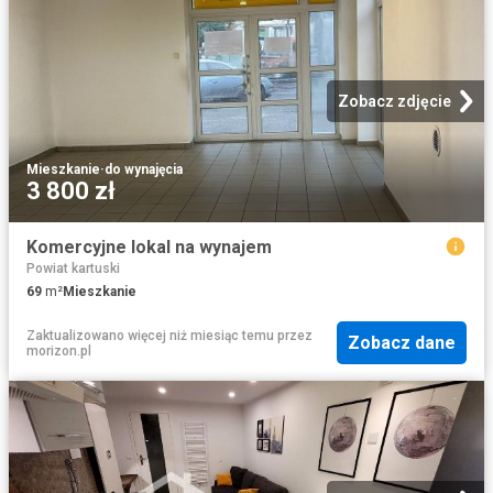
Zobacz zdjęcie
Mieszkanie
·
do wynajęcia
3 800 zł
Komercyjne lokal na wynajem
Powiat kartuski
69
m²
Mieszkanie
Zaktualizowano więcej niż miesiąc temu
przez
Zobacz dane
morizon.pl