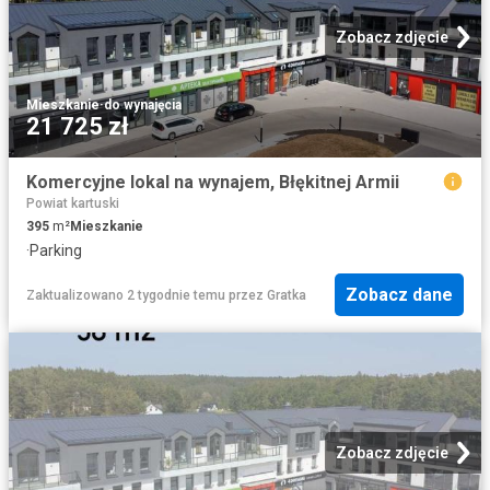
Zobacz zdjęcie
Mieszkanie
·
do wynajęcia
21 725 zł
Komercyjne lokal na wynajem, Błękitnej Armii
Powiat kartuski
395
m²
Mieszkanie
·
Parking
Zobacz dane
Zaktualizowano 2 tygodnie temu
przez
Gratka
Zobacz zdjęcie