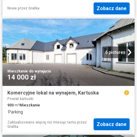
Zobacz dane
Nowe
przez
Gratka
6 pictures
Mieszkanie
·
do wynajęcia
14 000 zł
Komercyjne lokal na wynajem, Kartuska
Powiat kartuski
900
m²
Mieszkanie
·
Parking
Zaktualizowano więcej niż miesiąc temu
przez
Zobacz dane
Gratka