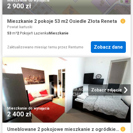
Mieszkanie
·
do wynajęcia
2 900 zł
Mieszkanie 2 pokoje 53 m2 Osiedle Złota Reneta
Powiat kartuski
53
m²
2
Pokoje
1
Łazienka
Mieszkanie
Zobacz dane
Zaktualizowano miesiąc temu
przez
Rentumo
Zobacz zdjęcie
Mieszkanie
·
do wynajęcia
2 400 zł
Umeblowane 2 pokojowe mieszkanie z ogródkiem polecam