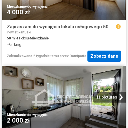
Mieszkanie
·
do wynajęcia
4 000 zł
Zapraszam do wynajęcia lokalu usługowego 50 m² w centrum Kartuz
Powiat kartuski
50
m²
4
Pokoje
Mieszkanie
·
Parking
Zobacz dane
Zaktualizowano 2 tygodnie temu
przez
Domiporta
11 pictures
Mieszkanie
·
do wynajęcia
2 000 zł