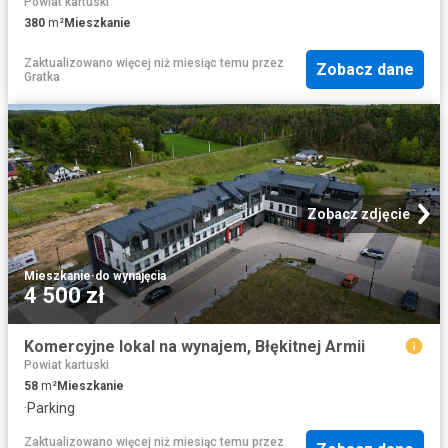
Powiat kartuski
380
m²
Mieszkanie
Zaktualizowano więcej niż miesiąc temu
przez
Zobacz dane
Gratka
Zobacz zdjęcie
Mieszkanie
·
do wynajęcia
4 500 zł
Komercyjne lokal na wynajem, Błękitnej Armii
Powiat kartuski
58
m²
Mieszkanie
·
Parking
Zaktualizowano więcej niż miesiąc temu
przez