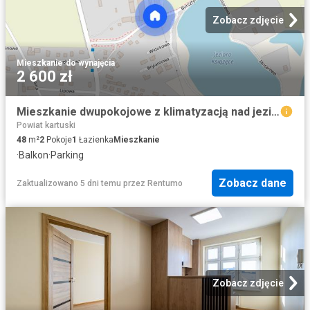
Zobacz zdjęcie
Mieszkanie
·
do wynajęcia
2 600 zł
Mieszkanie dwupokojowe z klimatyzacją nad jeziorem
Powiat kartuski
48
m²
2
Pokoje
1
Łazienka
Mieszkanie
·
Balkon
·
Parking
Zobacz dane
Zaktualizowano 5 dni temu
przez
Rentumo
Zobacz zdjęcie