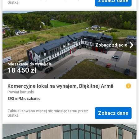
Zobacz dane
Gratka
Zobacz zdjęcie
Mieszkanie
·
do wynajęcia
18 450 zł
Komercyjne lokal na wynajem, Błękitnej Armii
Powiat kartuski
393
m²
Mieszkanie
Zaktualizowano więcej niż miesiąc temu
przez
Zobacz dane
Gratka