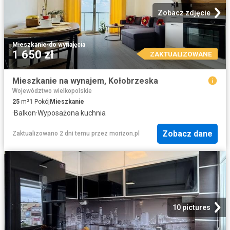
Zobacz zdjęcie
Mieszkanie
·
do wynajęcia
1 650 zł
ZAKTUALIZOWANE
Mieszkanie na wynajem, Kołobrzeska
Województwo wielkopolskie
25
m²
1
Pokój
Mieszkanie
·
Balkon
·
Wyposażona kuchnia
Zobacz dane
Zaktualizowano 2 dni temu
przez
morizon.pl
10 pictures