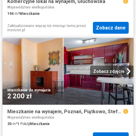
Komercyjne lokal na wynajem, Głuchowska
Województwo wielkopolskie
194
m²
Mieszkanie
Zaktualizowano więcej niż miesiąc temu
przez
Zobacz dane
morizon.pl
Zobacz zdjęcie
Mieszkanie
·
do wynajęcia
2 200 zł
Mieszkanie na wynajem, Poznań, Piątkowo, Stefana Batorego
Województwo wielkopolskie
30
m²
1
Pokój
Mieszkanie