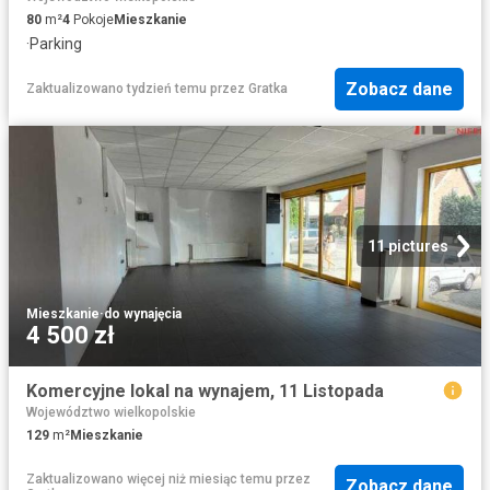
80
m²
4
Pokoje
Mieszkanie
·
Parking
Zobacz dane
Zaktualizowano tydzień temu
przez
Gratka
11 pictures
Mieszkanie
·
do wynajęcia
4 500 zł
Komercyjne lokal na wynajem, 11 Listopada
Województwo wielkopolskie
129
m²
Mieszkanie
Zaktualizowano więcej niż miesiąc temu
przez
Zobacz dane