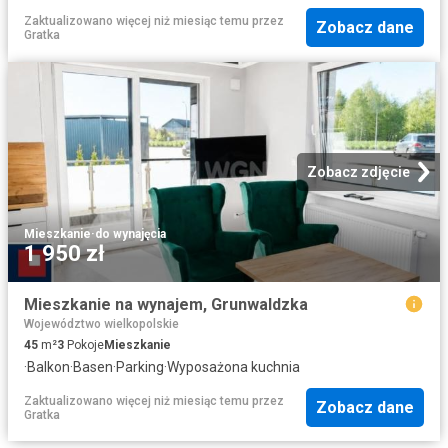
Zaktualizowano więcej niż miesiąc temu
przez
Zobacz dane
Gratka
Zobacz zdjęcie
Mieszkanie
·
do wynajęcia
1 950 zł
Mieszkanie na wynajem, Grunwaldzka
Województwo wielkopolskie
45
m²
3
Pokoje
Mieszkanie
·
Balkon
·
Basen
·
Parking
·
Wyposażona kuchnia
Zaktualizowano więcej niż miesiąc temu
przez
Zobacz dane
Gratka