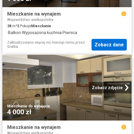
Mieszkanie na wynajem
Województwo wielkopolskie
38
m²
2
Pokoje
Mieszkanie
·
Balkon
·
Wyposażona kuchnia
·
Piwnica
Zaktualizowano więcej niż miesiąc temu
przez
Zobacz dane
Gratka
Zobacz zdjęcie
Mieszkanie
·
do wynajęcia
4 000 zł
Mieszkanie na wynajem
Województwo wielkopolskie