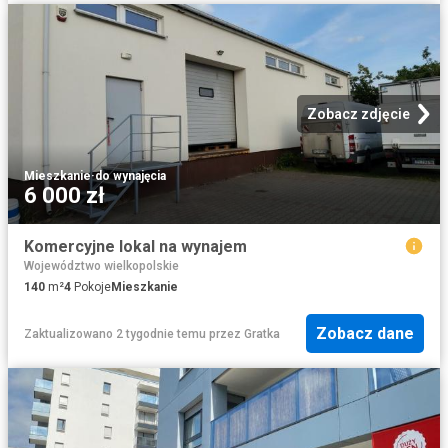
Zobacz zdjęcie
Mieszkanie
·
do wynajęcia
6 000 zł
Komercyjne lokal na wynajem
Województwo wielkopolskie
140
m²
4
Pokoje
Mieszkanie
Zobacz dane
Zaktualizowano 2 tygodnie temu
przez
Gratka