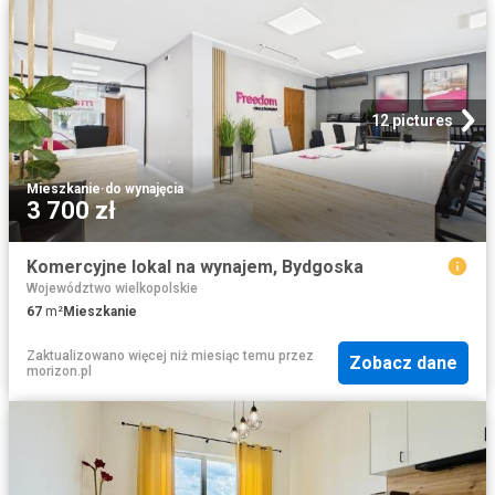
12 pictures
Mieszkanie
·
do wynajęcia
3 700 zł
Komercyjne lokal na wynajem, Bydgoska
Województwo wielkopolskie
67
m²
Mieszkanie
Zaktualizowano więcej niż miesiąc temu
przez
Zobacz dane
morizon.pl