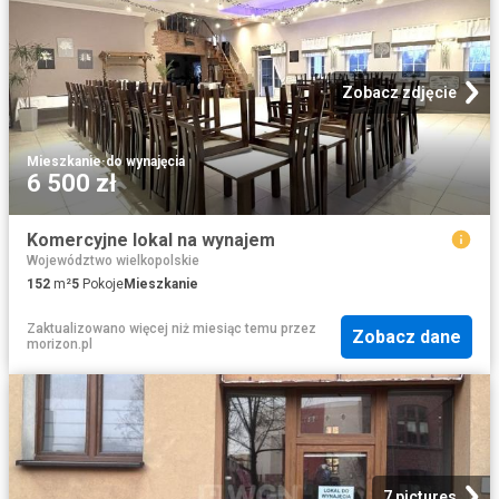
Zobacz zdjęcie
Mieszkanie
·
do wynajęcia
6 500 zł
Komercyjne lokal na wynajem
Województwo wielkopolskie
152
m²
5
Pokoje
Mieszkanie
Zaktualizowano więcej niż miesiąc temu
przez
Zobacz dane
morizon.pl
7 pictures