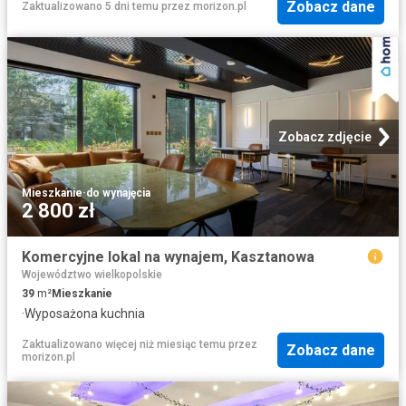
Zobacz dane
Zaktualizowano 5 dni temu
przez
morizon.pl
Zobacz zdjęcie
Mieszkanie
·
do wynajęcia
2 800 zł
Komercyjne lokal na wynajem, Kasztanowa
Województwo wielkopolskie
39
m²
Mieszkanie
·
Wyposażona kuchnia
Zaktualizowano więcej niż miesiąc temu
przez
Zobacz dane
morizon.pl