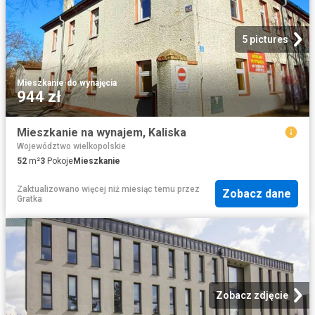
5 pictures
Mieszkanie
·
do wynajęcia
944 zł
Mieszkanie na wynajem, Kaliska
Województwo wielkopolskie
52
m²
3
Pokoje
Mieszkanie
Zaktualizowano więcej niż miesiąc temu
przez
Zobacz dane
Gratka
Zobacz zdjęcie