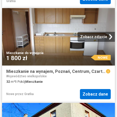
Gratka
Zobacz zdjęcie
Mieszkanie
·
do wynajęcia
1 800 zł
NOWE
Mieszkanie na wynajem, Poznań, Centrum, Czartoria
Województwo wielkopolskie
32
m²
1
Pokój
Mieszkanie
Zobacz dane
Nowe
przez
Gratka