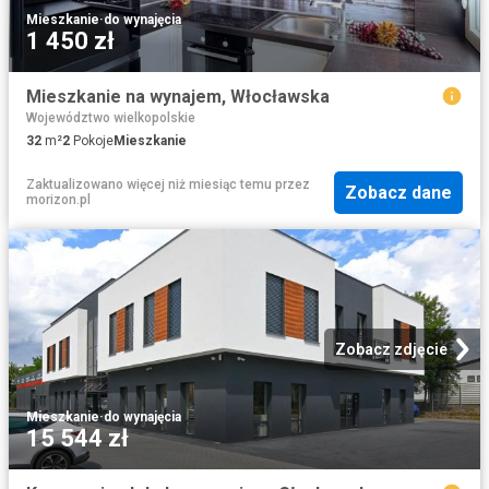
Mieszkanie
·
do wynajęcia
1 450 zł
Mieszkanie na wynajem, Włocławska
Województwo wielkopolskie
32
m²
2
Pokoje
Mieszkanie
Zaktualizowano więcej niż miesiąc temu
przez
Zobacz dane
morizon.pl
Zobacz zdjęcie
Mieszkanie
·
do wynajęcia
15 544 zł