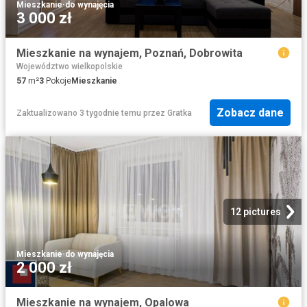
Mieszkanie
·
do wynajęcia
3 000 zł
Mieszkanie na wynajem, Poznań, Dobrowita
Województwo wielkopolskie
57
m²
3
Pokoje
Mieszkanie
Zobacz dane
Zaktualizowano 3 tygodnie temu
przez
Gratka
12 pictures
Mieszkanie
·
do wynajęcia
2 000 zł
Mieszkanie na wynajem, Opalowa