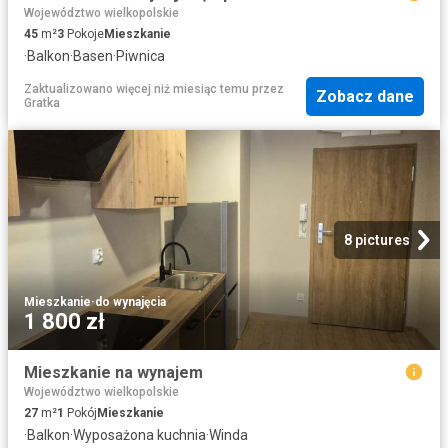
Województwo wielkopolskie
45
m²
3
Pokoje
Mieszkanie
·
Balkon
·
Basen
·
Piwnica
Zaktualizowano więcej niż miesiąc temu
przez
Zobacz dane
Gratka
8 pictures
Mieszkanie
·
do wynajęcia
1 800 zł
Mieszkanie na wynajem
Województwo wielkopolskie
27
m²
1
Pokój
Mieszkanie
·
Balkon
·
Wyposażona kuchnia
·
Winda