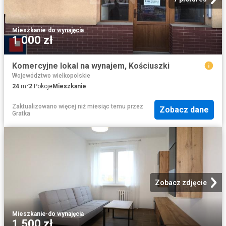
Mieszkanie
·
do wynajęcia
1 000 zł
Komercyjne lokal na wynajem, Kościuszki
Województwo wielkopolskie
24
m²
2
Pokoje
Mieszkanie
Zaktualizowano więcej niż miesiąc temu
przez
Zobacz dane
Gratka
Zobacz zdjęcie
Mieszkanie
·
do wynajęcia
1 500 zł