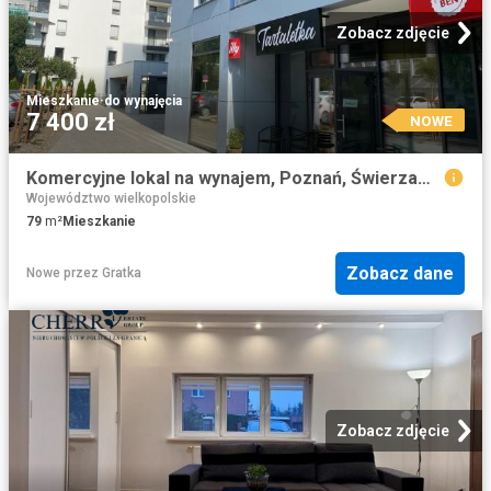
Zobacz zdjęcie
Mieszkanie
·
do wynajęcia
7 400 zł
NOWE
Komercyjne lokal na wynajem, Poznań, Świerzawska
Województwo wielkopolskie
79
m²
Mieszkanie
Zobacz dane
Nowe
przez
Gratka
Zobacz zdjęcie