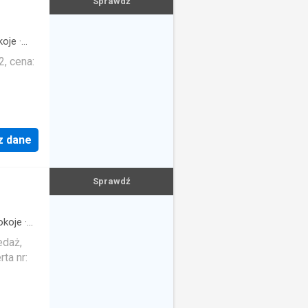
Sprawdź
oje
·
, cena:
z dane
Sprawdź
koje
·
edaż,
ta nr: