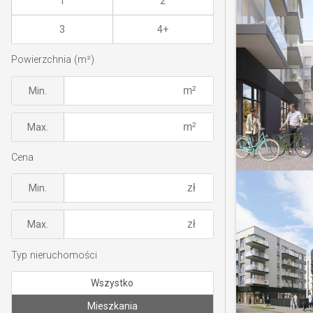
1
2
3
4+
Powierzchnia (m²)
Min.
Max.
Cena
Min.
Max.
Typ nieruchomości
Wszystko
Mieszkania