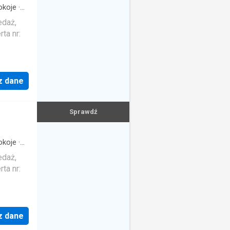
koje
·
edaż,
ta nr:
z dane
Sprawdź
koje
·
edaż,
ta nr:
z dane