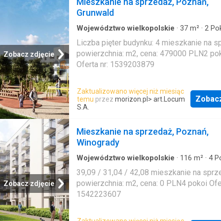
Mieszkanie na sprzedaż, Poznań,
Grunwald
Województwo wielkopolskie
·
37
m²
·
2
Pok
Mieszkanie
Liczba pięter budynku: 4 mieszkanie na s
powierzchnia: m2, cena: 479000 PLN2 po
Zobacz zdjęcie
Oferta nr: 1539203879
Zaktualizowano więcej niż miesiąc
Zobac
temu
przez
morizon.pl
> art.Locum
S.A.
Mieszkanie na sprzedaż, Poznań,
Winogrady
Województwo wielkopolskie
·
116
m²
·
4
Po
Mieszkanie
39,09 / 31,04 / 42,08 mieszkanie na sprz
powierzchnia: m2, cena: 0 PLN4 pokoi Ofer
Zobacz zdjęcie
1542223607
Zaktualizowano więcej niż miesiąc