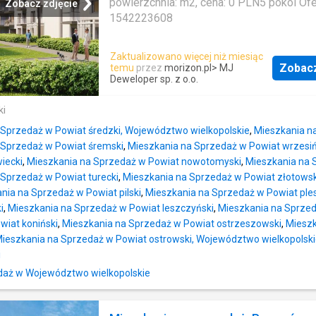
powierzchnia: m2, cena: 0 PLN5 pokoi Ofer
Zobacz zdjęcie
1542223608
Zaktualizowano więcej niż miesiąc
Zobac
temu
przez
morizon.pl
> MJ
Deweloper sp. z o.o.
ki
 Sprzedaż w Powiat średzki, Województwo wielkopolskie
,
Mieszkania na
 Sprzedaż w Powiat śremski
,
Mieszkania na Sprzedaż w Powiat wrzesiń
iecki
,
Mieszkania na Sprzedaż w Powiat nowotomyski
,
Mieszkania na 
 Sprzedaż w Powiat turecki
,
Mieszkania na Sprzedaż w Powiat złotowsk
nia na Sprzedaż w Powiat pilski
,
Mieszkania na Sprzedaż w Powiat ple
i
,
Mieszkania na Sprzedaż w Powiat leszczyński
,
Mieszkania na Sprzeda
wiat koniński
,
Mieszkania na Sprzedaż w Powiat ostrzeszowski
,
Mieszk
ieszkania na Sprzedaż w Powiat ostrowski, Województwo wielkopolsk
i
aż w Województwo wielkopolskie