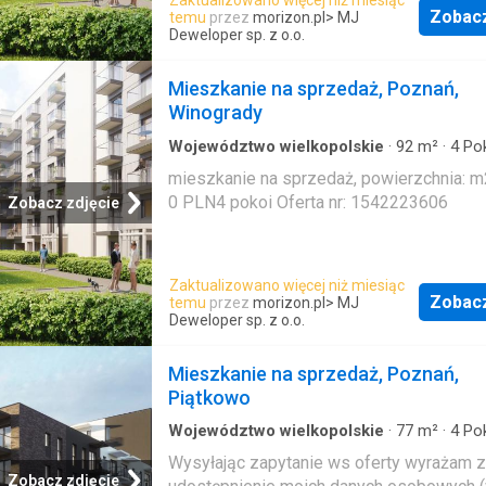
Zobac
temu
przez
morizon.pl
> MJ
Deweloper sp. z o.o.
Mieszkanie na sprzedaż, Poznań,
Winogrady
Województwo wielkopolskie
·
92
m²
·
4
Pok
Mieszkanie
mieszkanie na sprzedaż, powierzchnia: m2
0 PLN4 pokoi Oferta nr: 1542223606
Zobacz zdjęcie
Zaktualizowano więcej niż miesiąc
Zobac
temu
przez
morizon.pl
> MJ
Deweloper sp. z o.o.
Mieszkanie na sprzedaż, Poznań,
Piątkowo
Województwo wielkopolskie
·
77
m²
·
4
Pok
Mieszkanie
Wysyłając zapytanie ws oferty wyrażam 
Zobacz zdjęcie