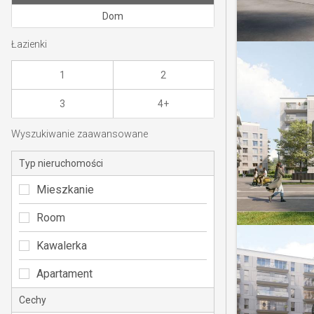
Dom
Łazienki
1
2
3
4+
Wyszukiwanie zaawansowane
Typ nieruchomości
Mieszkanie
Room
Kawalerka
Apartament
Cechy