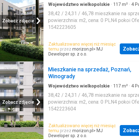
Województwo wielkopolskie
·
117
m²
·
4
Po
Mieszkanie
38,42 / 24,31 / 46,78 mieszkanie na sprz
powierzchnia: m2, cena: 0 PLN4 pokoi Ofer
Zobacz zdjęcie
1542223605
Zaktualizowano więcej niż miesiąc
Zobac
temu
przez
morizon.pl
> MJ
Deweloper sp. z o.o.
Mieszkanie na sprzedaż, Poznań,
Winogrady
Województwo wielkopolskie
·
117
m²
·
4
Po
Mieszkanie
38,42 / 24,31 / 46,78 mieszkanie na sprz
powierzchnia: m2, cena: 0 PLN4 pokoi Ofer
Zobacz zdjęcie
1542223604
Zaktualizowano więcej niż miesiąc
Zobac
temu
przez
morizon.pl
> MJ
Deweloper sp. z o.o.