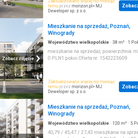
Zaktualizowano więcej niż miesiąc
Zobac
temu
przez
morizon.pl
> MJ
Deweloper sp. z o.o.
Mieszkanie na sprzedaż, Poznań,
Winogrady
Województwo wielkopolskie
·
38
m²
·
1
Pok
Mieszkanie
mieszkanie na sprzedaż, powierzchnia: m2
0 PLN1 pokoi Oferta nr: 1542223609
Zobacz zdjęcie
Zaktualizowano więcej niż miesiąc
Zobac
temu
przez
morizon.pl
> MJ
Deweloper sp. z o.o.
Mieszkanie na sprzedaż, Poznań,
Winogrady
Województwo wielkopolskie
·
120
m²
·
5
Po
Mieszkanie
40,79 / 45,47 / 27,43 mieszkanie na sprz