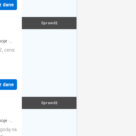
z dane
Sprawdź
oje
·
, cena:
z dane
Sprawdź
oje
·
zgodę na