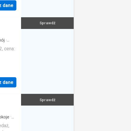
z dane
Sprawdź
ój
·
, cena:
z dane
Sprawdź
koje
·
edaż,