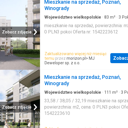
Mieszkanie na sprzedaż, Poznań,
Winogrady
Województwo wielkopolskie
·
83
m²
·
3
Pok
Mieszkanie
mieszkanie na sprzedaż, powierzchnia: m2
0 PLN3 pokoi Oferta nr: 1542223612
Zobacz zdjęcie
Zaktualizowano więcej niż miesiąc
Zobac
temu
przez
morizon.pl
> MJ
Deweloper sp. z o.o.
Mieszkanie na sprzedaż, Poznań,
Winogrady
Województwo wielkopolskie
·
111
m²
·
3
Po
Mieszkanie
33,58 / 38,05 / 32,19 mieszkanie na sprz
powierzchnia: m2, cena: 0 PLN3 pokoi Ofer
Zobacz zdjęcie
1542223610