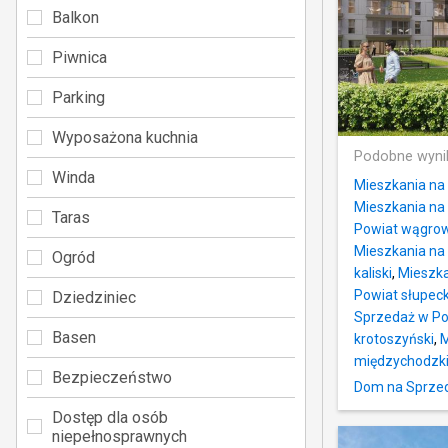
Balkon
Piwnica
Parking
Wyposażona kuchnia
Podobne wyni
Winda
Mieszkania na
Mieszkania na
Taras
Powiat wągrow
Mieszkania na
Ogród
kaliski
,
Mieszka
Powiat słupeck
Dziedziniec
Sprzedaż w Po
Basen
krotoszyński
,
M
międzychodzk
Bezpieczeństwo
Dom na Sprzed
Dostęp dla osób
niepełnosprawnych