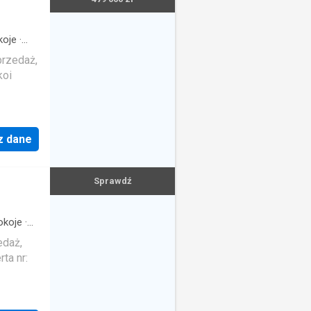
oje
·
przedaż,
koi
z dane
Sprawdź
koje
·
edaż,
ta nr: