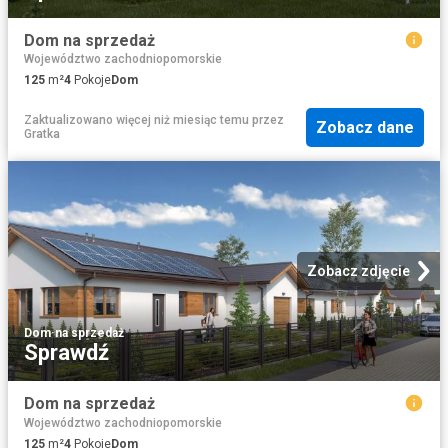
Dom na sprzedaż
Województwo zachodniopomorskie
125
m²
4
Pokoje
Dom
Zaktualizowano więcej niż miesiąc temu
przez
Zobacz dane
Gratka
Zobacz zdjęcie
Dom
·
na sprzedaż
Sprawdź
Dom na sprzedaż
Województwo zachodniopomorskie
125
m²
4
Pokoje
Dom