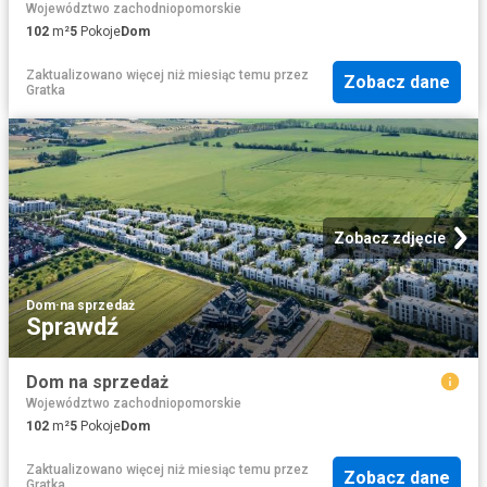
Województwo zachodniopomorskie
102
m²
5
Pokoje
Dom
Zaktualizowano więcej niż miesiąc temu
przez
Zobacz dane
Gratka
Zobacz zdjęcie
Dom
·
na sprzedaż
Sprawdź
Dom na sprzedaż
Województwo zachodniopomorskie
102
m²
5
Pokoje
Dom
Zaktualizowano więcej niż miesiąc temu
przez
Zobacz dane
Gratka