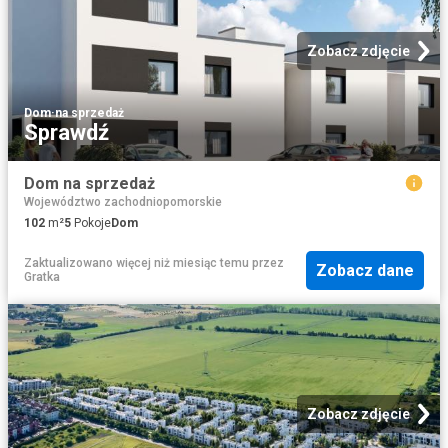
Zobacz zdjęcie
Dom
·
na sprzedaż
Sprawdź
Dom na sprzedaż
Województwo zachodniopomorskie
102
m²
5
Pokoje
Dom
Zaktualizowano więcej niż miesiąc temu
przez
Zobacz dane
Gratka
Zobacz zdjęcie