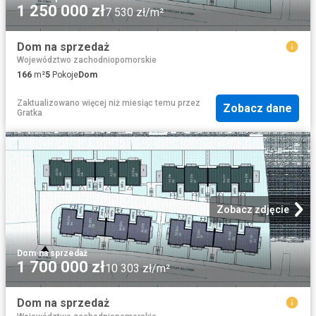
1 250 000 zł
7 530 zł/m²
Dom na sprzedaż
Województwo zachodniopomorskie
166
m²
5
Pokoje
Dom
Zaktualizowano więcej niż miesiąc temu
przez
Zobacz dane
Gratka
Zobacz zdjęcie
Dom
·
na sprzedaż
1 700 000 zł
10 303 zł/m²
Dom na sprzedaż