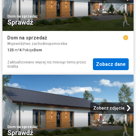
Dom
·
na sprzedaż
Sprawdź
Dom na sprzedaż
Województwo zachodniopomorskie
125
m²
4
Pokoje
Dom
Zaktualizowano więcej niż miesiąc temu
przez
Zobacz dane
Gratka
Zobacz zdjęcie
Dom
·
na sprzedaż
Sprawdź