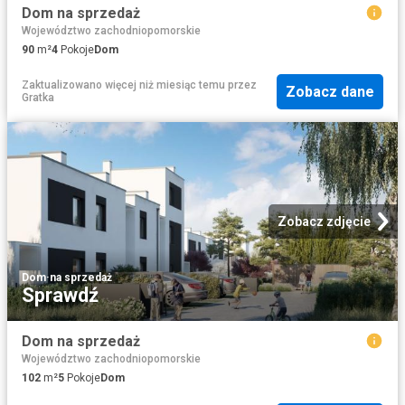
Dom na sprzedaż
Województwo zachodniopomorskie
90
m²
4
Pokoje
Dom
Zaktualizowano więcej niż miesiąc temu
przez
Zobacz dane
Gratka
Zobacz zdjęcie
Dom
·
na sprzedaż
Sprawdź
Dom na sprzedaż
Województwo zachodniopomorskie
102
m²
5
Pokoje
Dom