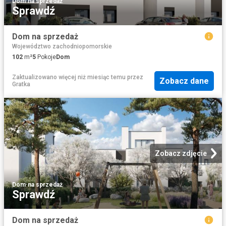
Dom
·
na sprzedaż
Sprawdź
Dom na sprzedaż
Województwo zachodniopomorskie
102
m²
5
Pokoje
Dom
Zaktualizowano więcej niż miesiąc temu
przez
Zobacz dane
Gratka
Zobacz zdjęcie
Dom
·
na sprzedaż
Sprawdź
Dom na sprzedaż