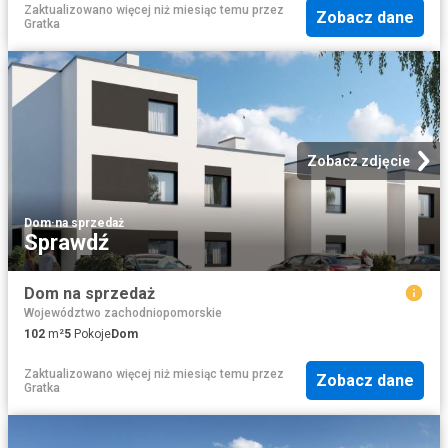
Zaktualizowano więcej niż miesiąc temu
przez
Zobacz dane
Gratka
Zobacz zdjęcie
Dom
·
na sprzedaż
Sprawdź
Dom na sprzedaż
Województwo zachodniopomorskie
102
m²
5
Pokoje
Dom
Zaktualizowano więcej niż miesiąc temu
przez
Zobacz dane
Gratka