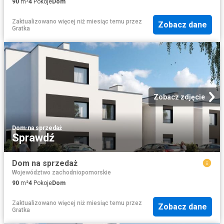
90
m²
4
Pokoje
Dom
Zaktualizowano więcej niż miesiąc temu
przez
Zobacz dane
Gratka
Zobacz zdjęcie
Dom
·
na sprzedaż
Sprawdź
Dom na sprzedaż
Województwo zachodniopomorskie
90
m²
4
Pokoje
Dom
Zaktualizowano więcej niż miesiąc temu
przez
Zobacz dane
Gratka