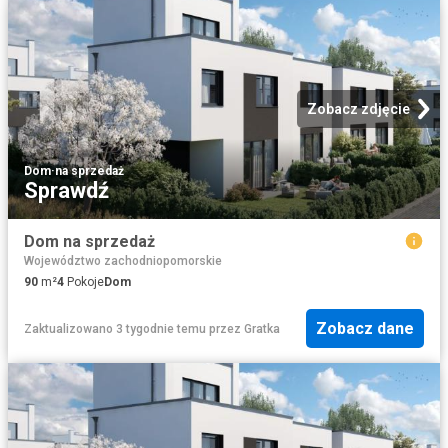
Zobacz zdjęcie
Dom
·
na sprzedaż
Sprawdź
Dom na sprzedaż
Województwo zachodniopomorskie
90
m²
4
Pokoje
Dom
Zobacz dane
Zaktualizowano 3 tygodnie temu
przez
Gratka