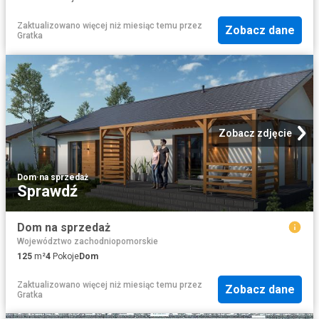
Zaktualizowano więcej niż miesiąc temu
przez
Zobacz dane
Gratka
Zobacz zdjęcie
Dom
·
na sprzedaż
Sprawdź
Dom na sprzedaż
Województwo zachodniopomorskie
125
m²
4
Pokoje
Dom
Zaktualizowano więcej niż miesiąc temu
przez
Zobacz dane
Gratka