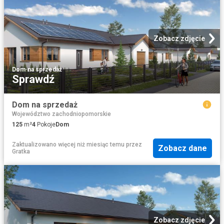
Zobacz zdjęcie
Dom
·
na sprzedaż
Sprawdź
Dom na sprzedaż
Województwo zachodniopomorskie
125
m²
4
Pokoje
Dom
Zaktualizowano więcej niż miesiąc temu
przez
Zobacz dane
Gratka
Zobacz zdjęcie