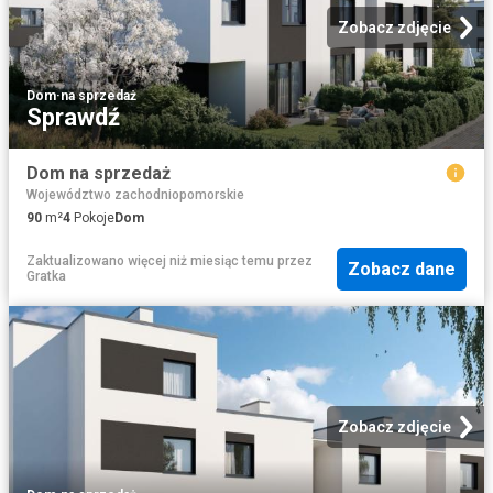
Zobacz zdjęcie
Dom
·
na sprzedaż
Sprawdź
Dom na sprzedaż
Województwo zachodniopomorskie
90
m²
4
Pokoje
Dom
Zaktualizowano więcej niż miesiąc temu
przez
Zobacz dane
Gratka
Zobacz zdjęcie