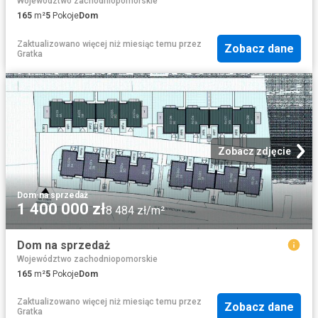
Województwo zachodniopomorskie
165
m²
5
Pokoje
Dom
Zaktualizowano więcej niż miesiąc temu
przez
Zobacz dane
Gratka
Zobacz zdjęcie
Dom
·
na sprzedaż
1 400 000 zł
8 484 zł/m²
Dom na sprzedaż
Województwo zachodniopomorskie
165
m²
5
Pokoje
Dom
Zaktualizowano więcej niż miesiąc temu
przez
Zobacz dane
Gratka