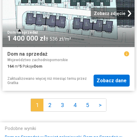
Zobacz zdjęcie
Dom
·
na sprzedaż
1 400 000 zł
8 536 zł/m²
Dom na sprzedaż
Województwo zachodniopomorskie
164
m²
5
Pokoje
Dom
Zaktualizowano więcej niż miesiąc temu
przez
Zobacz dane
Gratka
1
2
3
4
5
>
Podobne wyniki