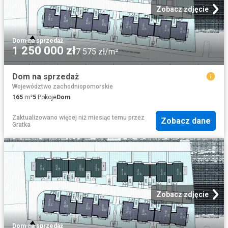
Zobacz zdjęcie
Dom
·
na sprzedaż
1 250 000 zł
7 575 zł/m²
Dom na sprzedaż
Województwo zachodniopomorskie
165
m²
5
Pokoje
Dom
Zaktualizowano więcej niż miesiąc temu
przez
Zobacz dane
Gratka
Zobacz zdjęcie
Dom
·
na sprzedaż