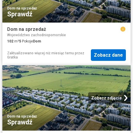
Dom
·
na sprzedaż
Sprawdź
Dom na sprzedaż
Województwo zachodniopomorskie
102
m²
5
Pokoje
Dom
Zaktualizowano więcej niż miesiąc temu
przez
Zobacz dane
Gratka
Zobacz zdjęcie
Dom
·
na sprzedaż
Sprawdź