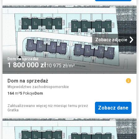
Zobacz zdjęcie
Dom
·
na sprzedaż
1 800 000 zł
10 975 zł/m²
Dom na sprzedaż
Województwo zachodniopomorskie
164
m²
5
Pokoje
Dom
Zaktualizowano więcej niż miesiąc temu
przez
Zobacz dane
Gratka