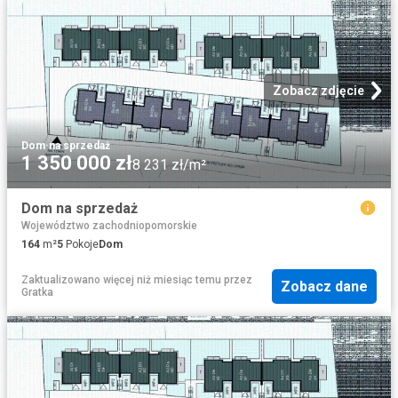
Zobacz zdjęcie
Dom
·
na sprzedaż
1 350 000 zł
8 231 zł/m²
Dom na sprzedaż
Województwo zachodniopomorskie
164
m²
5
Pokoje
Dom
Zaktualizowano więcej niż miesiąc temu
przez
Zobacz dane
Gratka