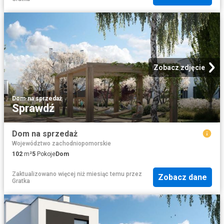
Zobacz zdjęcie
Dom
·
na sprzedaż
Sprawdź
Dom na sprzedaż
Województwo zachodniopomorskie
102
m²
5
Pokoje
Dom
Zaktualizowano więcej niż miesiąc temu
przez
Zobacz dane
Gratka