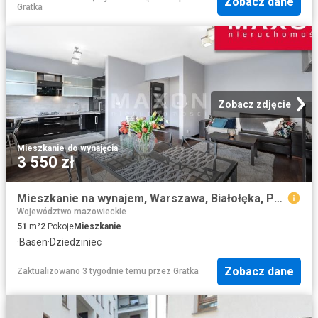
Zobacz dane
Gratka
Zobacz zdjęcie
Mieszkanie
·
do wynajęcia
3 550 zł
Mieszkanie na wynajem, Warszawa, Białołęka, Podłużna
Województwo mazowieckie
51
m²
2
Pokoje
Mieszkanie
·
Basen
·
Dziedziniec
Zobacz dane
Zaktualizowano 3 tygodnie temu
przez
Gratka