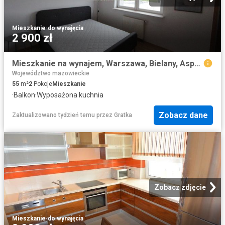
Mieszkanie
·
do wynajęcia
2 900 zł
Mieszkanie na wynajem, Warszawa, Bielany, Aspekt
Województwo mazowieckie
55
m²
2
Pokoje
Mieszkanie
·
Balkon
·
Wyposażona kuchnia
Zobacz dane
Zaktualizowano tydzień temu
przez
Gratka
Zobacz zdjęcie
Mieszkanie
·
do wynajęcia