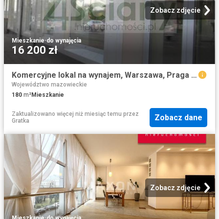
Zobacz zdjęcie
Mieszkanie
·
do wynajęcia
16 200 zł
Komercyjne lokal na wynajem, Warszawa, Praga Południe
Województwo mazowieckie
180
m²
Mieszkanie
Zaktualizowano więcej niż miesiąc temu
przez
Zobacz dane
Gratka
Zobacz zdjęcie
Mieszkanie
·
do wynajęcia