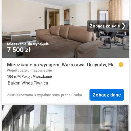
Zobacz zdjęcie
Mieszkanie
·
do wynajęcia
7 500 zł
Mieszkanie na wynajem, Warszawa, Ursynów, Ekologiczna
Województwo mazowieckie
106
m²
4
Pokoje
Mieszkanie
·
Balkon
·
Winda
·
Piwnica
Zobacz dane
Zaktualizowano 3 tygodnie temu
przez
Gratka