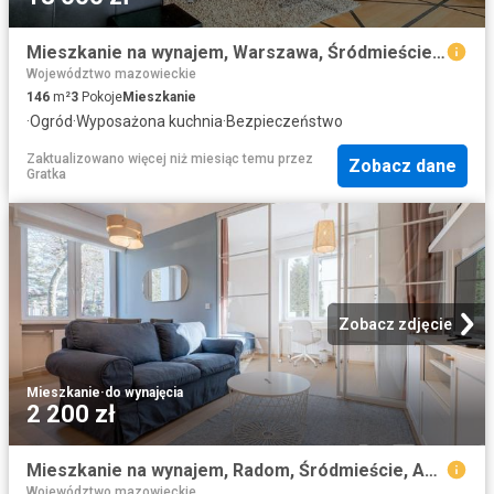
Mieszkanie na wynajem, Warszawa, Śródmieście, Parkowa
Województwo mazowieckie
146
m²
3
Pokoje
Mieszkanie
·
Ogród
·
Wyposażona kuchnia
·
Bezpieczeństwo
Zaktualizowano więcej niż miesiąc temu
przez
Zobacz dane
Gratka
Zobacz zdjęcie
Mieszkanie
·
do wynajęcia
2 200 zł
Mieszkanie na wynajem, Radom, Śródmieście, Adama Mickiewicza
Województwo mazowieckie