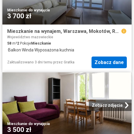
Mieszkanie
·
do wynajęcia
3 700 zł
Mieszkanie na wynajem, Warszawa, Mokotów, Rajska
Województwo mazowieckie
58
m²
2
Pokoje
Mieszkanie
·
Balkon
·
Winda
·
Wyposażona kuchnia
Zobacz dane
Zaktualizowano 3 dni temu
przez
Gratka
Zobacz zdjęcie
Mieszkanie
·
do wynajęcia
3 500 zł