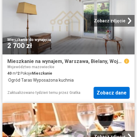
Zobacz zdjęcie
Mieszkanie
·
do wynajęcia
2 700 zł
Mieszkanie na wynajem, Warszawa, Bielany, Wojciecha Bogusławskiego
Województwo mazowieckie
40
m²
2
Pokoje
Mieszkanie
·
Ogród
·
Taras
·
Wyposażona kuchnia
Zobacz dane
Zaktualizowano tydzień temu
przez
Gratka
Zobacz zdjęcie