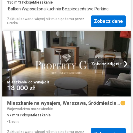
136
m²
3
Pokoje
Mieszkanie
·
Balkon
·
Wyposażona kuchnia
·
Bezpieczeństwo
·
Parking
Zaktualizowano więcej niż miesiąc temu
przez
Zobacz dane
Gratka
Zobacz zdjęcie
Mieszkanie
·
do wynajęcia
18 000 zł
Mieszkanie na wynajem, Warszawa, Śródmieście, Książęca
Województwo mazowieckie
97
m²
3
Pokoje
Mieszkanie
·
Taras
Zaktualizowano więcej niż miesiąc temu
przez