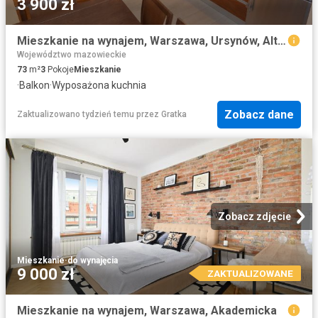
3 900 zł
Mieszkanie na wynajem, Warszawa, Ursynów, Alternatywy
Województwo mazowieckie
73
m²
3
Pokoje
Mieszkanie
·
Balkon
·
Wyposażona kuchnia
Zobacz dane
Zaktualizowano tydzień temu
przez
Gratka
Zobacz zdjęcie
Mieszkanie
·
do wynajęcia
9 000 zł
ZAKTUALIZOWANE
Mieszkanie na wynajem, Warszawa, Akademicka