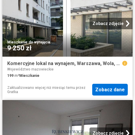
Zobacz zdjęcie
Mieszkanie
·
do wynajęcia
9 250 zł
Komercyjne lokal na wynajem, Warszawa, Wola, Jana Kazimierza
Województwo mazowieckie
199
m²
Mieszkanie
Zaktualizowano więcej niż miesiąc temu
przez
Zobacz dane
Gratka
Zobacz zdjęcie