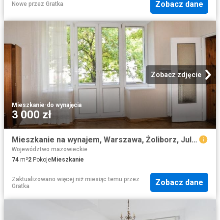
Zobacz dane
Nowe
przez
Gratka
Zobacz zdjęcie
Mieszkanie
·
do wynajęcia
3 000 zł
Mieszkanie na wynajem, Warszawa, Żoliborz, Juliusza Słowackiego
Województwo mazowieckie
74
m²
2
Pokoje
Mieszkanie
Zaktualizowano więcej niż miesiąc temu
przez
Zobacz dane
Gratka