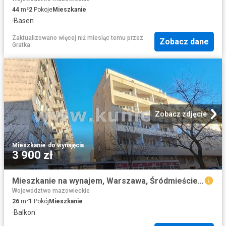
44
m²
2
Pokoje
Mieszkanie
·
Basen
Zaktualizowano więcej niż miesiąc temu
przez
Zobacz dane
Gratka
Zobacz zdjęcie
Mieszkanie
·
do wynajęcia
3 900 zł
Mieszkanie na wynajem, Warszawa, Śródmieście, Wiejska
Województwo mazowieckie
26
m²
1
Pokój
Mieszkanie
·
Balkon