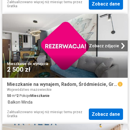
Zaktualizowano więcej niż miesiąc temu
przez
Zobacz dane
Gratka
Zobacz zdjęcie
Mieszkanie
·
do wynajęcia
2 500 zł
Mieszkanie na wynajem, Radom, Śródmieście, Grochowa
Województwo mazowieckie
50
m²
2
Pokoje
Mieszkanie
·
Balkon
·
Winda
Zaktualizowano więcej niż miesiąc temu
przez
Zobacz dane
Gratka