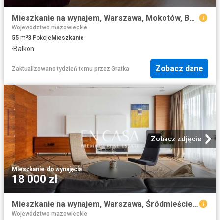
Mieszkanie na wynajem, Warszawa, Mokotów, Bacha
Województwo mazowieckie
55
m²
3
Pokoje
Mieszkanie
·
Balkon
Zobacz dane
Zaktualizowano tydzień temu
przez
Gratka
Zobacz zdjęcie
Mieszkanie
·
do wynajęcia
18 000 zł
Mieszkanie na wynajem, Warszawa, Śródmieście, Parkowa
Województwo mazowieckie