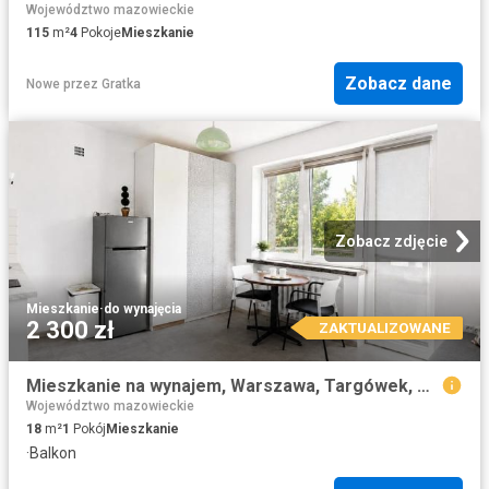
Województwo mazowieckie
115
m²
4
Pokoje
Mieszkanie
Zobacz dane
Nowe
przez
Gratka
Zobacz zdjęcie
Mieszkanie
·
do wynajęcia
2 300 zł
ZAKTUALIZOWANE
Mieszkanie na wynajem, Warszawa, Targówek, Gliwicka
Województwo mazowieckie
18
m²
1
Pokój
Mieszkanie
·
Balkon