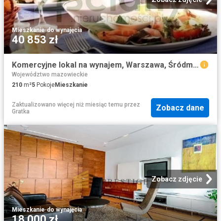
Mieszkanie
·
do wynajęcia
40 853 zł
Komercyjne lokal na wynajem, Warszawa, Śródmieście
Województwo mazowieckie
210
m²
5
Pokoje
Mieszkanie
Zaktualizowano więcej niż miesiąc temu
przez
Zobacz dane
Gratka
Zobacz zdjęcie
Mieszkanie
·
do wynajęcia
18 000 zł