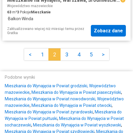
Mieszkanie na wynajem, Warszawa, Śródmieście, Nowogrodzka
Województwo mazowieckie
63
m²
3
Pokoje
Mieszkanie
·
Balkon
·
Winda
Zaktualizowano więcej niż miesiąc temu
przez
Zobacz dane
Gratka
<
1
2
3
4
5
>
Podobne wyniki
Mieszkania do Wynajęcia w Powiat grodziski, Województwo
mazowieckie
,
Mieszkania do Wynajęcia w Powiat piaseczyński
,
Mieszkania do Wynajęcia w Powiat nowodworski, Województwo
mazowieckie
,
Mieszkania do Wynajęcia w Powiat otwocki
,
Mieszkania do Wynajęcia w Powiat żyrardowski
,
Mieszkania do
Wynajęcia w Powiat pułtuski
,
Mieszkania do Wynajęcia w Powiat
sochaczewski
,
Mieszkania do Wynajęcia w Powiat wyszkowski
,
Mieszkania do Wynajęcia w Powiat szydłowiecki
,
Mieszkania do