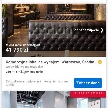
Zobacz zdjęcie
Mieszkanie
·
do wynajęcia
41 790 zł
Komercyjne lokal na wynajem, Warszawa, Śródmieście
Województwo mazowieckie
210
m²
6
Pokoje
Mieszkanie
Zaktualizowano więcej niż miesiąc temu
przez
Zobacz dane
Gratka