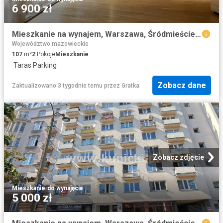
6 900 zł
Mieszkanie na wynajem, Warszawa, Śródmieście, Górnośląska
Województwo mazowieckie
107
m²
2
Pokoje
Mieszkanie
·
Taras
·
Parking
Zobacz dane
Zaktualizowano 3 tygodnie temu
przez
Gratka
Zobacz zdjęcie
Mieszkanie
·
do wynajęcia
5 000 zł