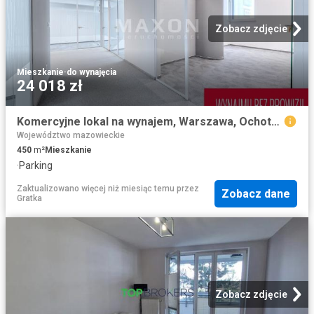
Zobacz zdjęcie
Mieszkanie
·
do wynajęcia
24 018 zł
Komercyjne lokal na wynajem, Warszawa, Ochota, Aleje Jerozolimskie
Województwo mazowieckie
450
m²
Mieszkanie
·
Parking
Zaktualizowano więcej niż miesiąc temu
przez
Zobacz dane
Gratka
Zobacz zdjęcie