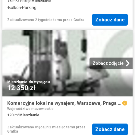
76
m²
3
Pokoje
Mieszkanie
·
Balkon
·
Parking
Zobacz dane
Zaktualizowano 2 tygodnie temu
przez
Gratka
Zobacz zdjęcie
Mieszkanie
·
do wynajęcia
12 350 zł
Komercyjne lokal na wynajem, Warszawa, Praga Południe
Województwo mazowieckie
190
m²
Mieszkanie
Zaktualizowano więcej niż miesiąc temu
przez
Zobacz dane
Gratka