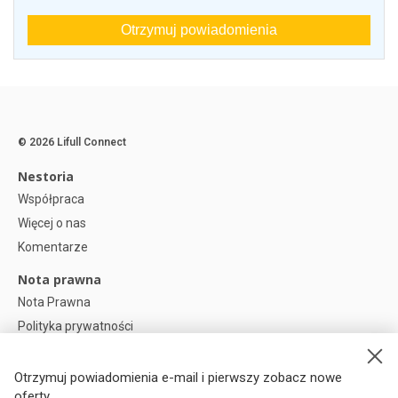
Otrzymuj powiadomienia
© 2026 Lifull Connect
Nestoria
Współpraca
Więcej o nas
Komentarze
Nota prawna
Nota Prawna
Polityka prywatności
Polityka plików cookies
Preferencje plików cookie
Otrzymuj powiadomienia e-mail i pierwszy zobacz nowe
oferty