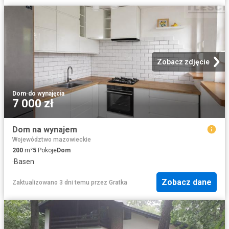
Zobacz zdjęcie
Dom
·
do wynajęcia
7 000 zł
Dom na wynajem
Województwo mazowieckie
200
m²
5
Pokoje
Dom
·
Basen
Zobacz dane
Zaktualizowano 3 dni temu
przez
Gratka