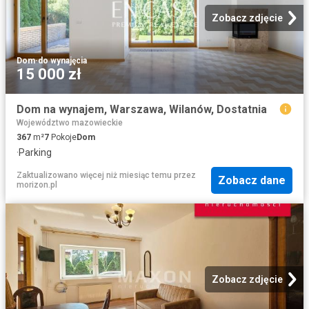
Zobacz zdjęcie
Dom
·
do wynajęcia
15 000 zł
Dom na wynajem, Warszawa, Wilanów, Dostatnia
Województwo mazowieckie
367
m²
7
Pokoje
Dom
·
Parking
Zaktualizowano więcej niż miesiąc temu
przez
Zobacz dane
morizon.pl
Zobacz zdjęcie