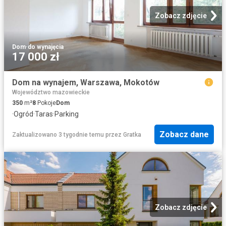
Zobacz zdjęcie
Dom
·
do wynajęcia
17 000 zł
Dom na wynajem, Warszawa, Mokotów
Województwo mazowieckie
350
m²
8
Pokoje
Dom
·
Ogród
·
Taras
·
Parking
Zobacz dane
Zaktualizowano 3 tygodnie temu
przez
Gratka
Zobacz zdjęcie