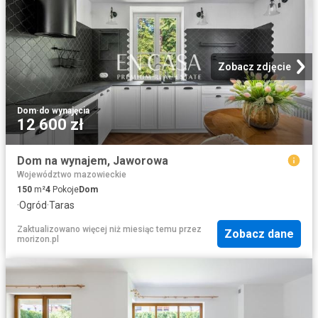
Zobacz zdjęcie
Dom
·
do wynajęcia
12 600 zł
Dom na wynajem, Jaworowa
Województwo mazowieckie
150
m²
4
Pokoje
Dom
·
Ogród
·
Taras
Zaktualizowano więcej niż miesiąc temu
przez
Zobacz dane
morizon.pl