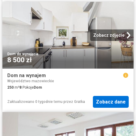
Zobacz zdjęcie
Dom
·
do wynajęcia
8 500 zł
Dom na wynajem
Województwo mazowieckie
250
m²
8
Pokoje
Dom
Zobacz dane
Zaktualizowano 0 tygodnie temu
przez
Gratka