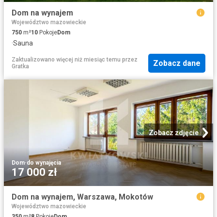
Dom na wynajem
Województwo mazowieckie
750
m²
10
Pokoje
Dom
·
Sauna
Zaktualizowano więcej niż miesiąc temu
przez
Zobacz dane
Gratka
Zobacz zdjęcie
Dom
·
do wynajęcia
17 000 zł
Dom na wynajem, Warszawa, Mokotów
Województwo mazowieckie
350
m²
8
Pokoje
Dom