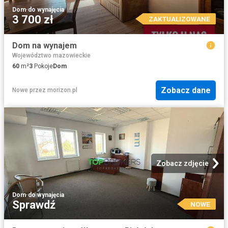
Dom
·
do wynajęcia
3 700 zł
ZAKTUALIZOWANE
Dom na wynajem
Województwo mazowieckie
60
m²
3
Pokoje
Dom
Zobacz dane
Nowe
przez
morizon.pl
Zobacz zdjęcie
Dom
·
do wynajęcia
Sprawdź
NOWE