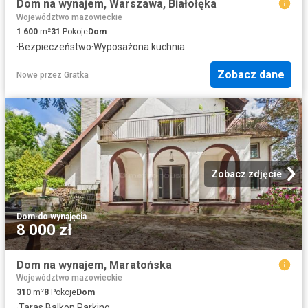
Dom na wynajem, Warszawa, Białołęka
Województwo mazowieckie
1 600
m²
31
Pokoje
Dom
·
Bezpieczeństwo
·
Wyposażona kuchnia
Zobacz dane
Nowe
przez
Gratka
Zobacz zdjęcie
Dom
·
do wynajęcia
8 000 zł
Dom na wynajem, Maratońska
Województwo mazowieckie
310
m²
8
Pokoje
Dom
·
Taras
·
Balkon
·
Parking