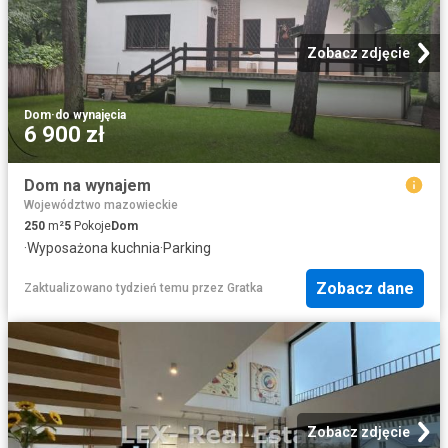
Zobacz zdjęcie
Dom
·
do wynajęcia
6 900 zł
Dom na wynajem
Województwo mazowieckie
250
m²
5
Pokoje
Dom
·
Wyposażona kuchnia
·
Parking
Zobacz dane
Zaktualizowano tydzień temu
przez
Gratka
Zobacz zdjęcie