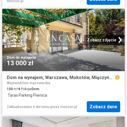
morizon.pl
Zobacz zdjęcie
Dom
·
do wynajęcia
13 000 zł
Dom na wynajem, Warszawa, Mokotów, Miączyńska
Województwo mazowieckie
150
m²
4
Pokoje
Dom
·
Taras
·
Parking
·
Piwnica
Zobacz dane
Zaktualizowano 4 dni temu
przez
morizon.pl