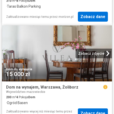
310
m²
8
Pokoje
Dom
·
Taras
·
Balkon
·
Parking
Zobacz dane
Zaktualizowano miesiąc temu
przez
morizon.pl
Zobacz zdjęcie
Dom
·
do wynajęcia
15 000 zł
Dom na wynajem, Warszawa, Żoliborz
Województwo mazowieckie
200
m²
4
Pokoje
Dom
·
Ogród
·
Basen
Zaktualizowano więcej niż miesiąc temu
przez
Zobacz dane