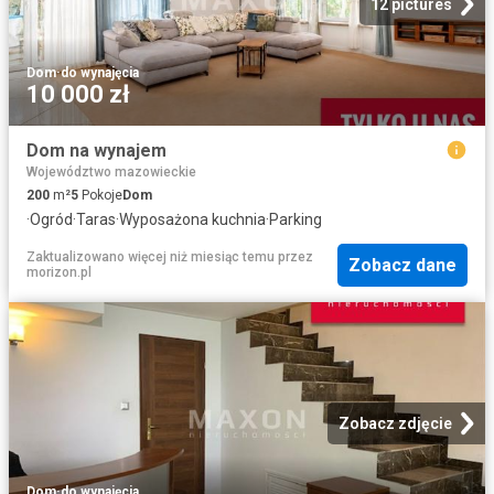
12 pictures
Dom
·
do wynajęcia
10 000 zł
Dom na wynajem
Województwo mazowieckie
200
m²
5
Pokoje
Dom
·
Ogród
·
Taras
·
Wyposażona kuchnia
·
Parking
Zaktualizowano więcej niż miesiąc temu
przez
Zobacz dane
morizon.pl
Zobacz zdjęcie
Dom
·
do wynajęcia