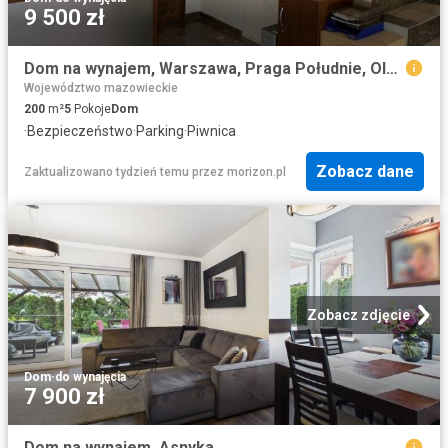
9 500 zł
Dom na wynajem, Warszawa, Praga Południe, Olszynki Grochowskiej
Województwo mazowieckie
200
m²
5
Pokoje
Dom
·
Bezpieczeństwo
·
Parking
·
Piwnica
Zobacz dane
Zaktualizowano tydzień temu
przez
morizon.pl
Zobacz zdjęcie
Dom
·
do wynajęcia
7 900 zł
Dom na wynajem, Asnyka