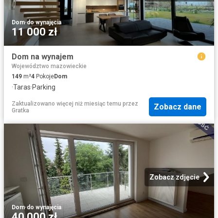
Dom
·
do wynajęcia
11 000 zł
Dom na wynajem
Województwo mazowieckie
149
m²
4
Pokoje
Dom
·
Taras
·
Parking
Zaktualizowano więcej niż miesiąc temu
przez
Zobacz dane
Gratka
Zobacz zdjęcie
Dom
·
do wynajęcia
40 000 zł