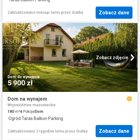
Zobacz dane
Zaktualizowano miesiąc temu
przez
Gratka
Zobacz zdjęcie
Dom
·
do wynajęcia
5 900 zł
Dom na wynajem
Województwo mazowieckie
180
m²
4
Pokoje
Dom
·
Ogród
·
Taras
·
Balkon
·
Parking
Zobacz dane
Zaktualizowano 2 tygodnie temu
przez
Gratka