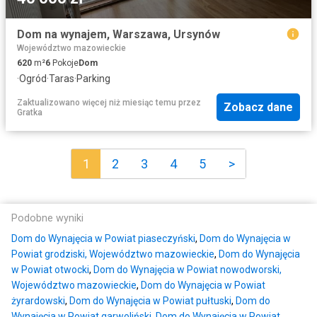
Dom na wynajem, Warszawa, Ursynów
Województwo mazowieckie
620
m²
6
Pokoje
Dom
·
Ogród
·
Taras
·
Parking
Zaktualizowano więcej niż miesiąc temu
przez
Zobacz dane
Gratka
1
2
3
4
5
>
Podobne wyniki
Dom do Wynajęcia w Powiat piaseczyński
,
Dom do Wynajęcia w
Powiat grodziski, Województwo mazowieckie
,
Dom do Wynajęcia
w Powiat otwocki
,
Dom do Wynajęcia w Powiat nowodworski,
Województwo mazowieckie
,
Dom do Wynajęcia w Powiat
żyrardowski
,
Dom do Wynajęcia w Powiat pułtuski
,
Dom do
Wynajęcia w Powiat garwoliński
,
Dom do Wynajęcia w Powiat