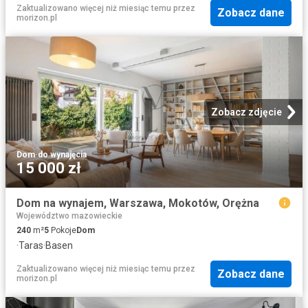
Zaktualizowano więcej niż miesiąc temu
przez
Zobacz dane
morizon.pl
Zobacz zdjęcie
Dom
·
do wynajęcia
15 000 zł
Dom na wynajem, Warszawa, Mokotów, Orężna
Województwo mazowieckie
240
m²
5
Pokoje
Dom
·
Taras
·
Basen
Zaktualizowano więcej niż miesiąc temu
przez
Zobacz dane
morizon.pl