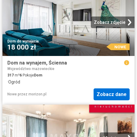
Zobacz zdjęcie
Dom
·
do wynajęcia
18 000 zł
NOWE
Dom na wynajem, Ścienna
Województwo mazowieckie
317
m²
6
Pokoje
Dom
·
Ogród
Zobacz dane
Nowe
przez
morizon.pl