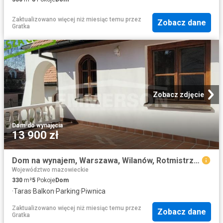
Zaktualizowano więcej niż miesiąc temu
przez
Zobacz dane
Gratka
Zobacz zdjęcie
Dom
·
do wynajęcia
13 900 zł
Dom na wynajem, Warszawa, Wilanów, Rotmistrzowska
Województwo mazowieckie
330
m²
5
Pokoje
Dom
·
Taras
·
Balkon
·
Parking
·
Piwnica
Zaktualizowano więcej niż miesiąc temu
przez
Zobacz dane
Gratka