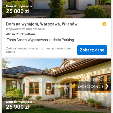
Dom
·
do wynajęcia
25 000 zł
Dom na wynajem, Warszawa, Wilanów
Województwo mazowieckie
400
m²
7
Pokoje
Dom
·
Taras
·
Basen
·
Wyposażona kuchnia
·
Parking
Zaktualizowano więcej niż miesiąc temu
przez
Zobacz dane
Gratka
Zobacz zdjęcie
Dom
·
do wynajęcia
26 900 zł