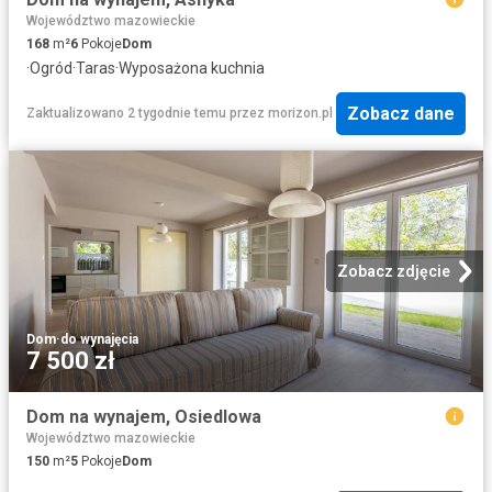
Województwo mazowieckie
168
m²
6
Pokoje
Dom
·
Ogród
·
Taras
·
Wyposażona kuchnia
Zobacz dane
Zaktualizowano 2 tygodnie temu
przez
morizon.pl
Zobacz zdjęcie
Dom
·
do wynajęcia
7 500 zł
Dom na wynajem, Osiedlowa
Województwo mazowieckie
150
m²
5
Pokoje
Dom