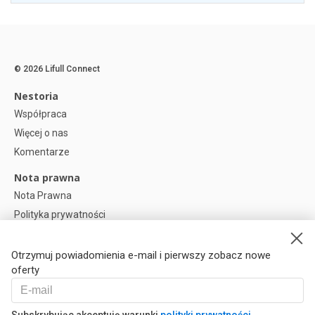
© 2026 Lifull Connect
Nestoria
Współpraca
Więcej o nas
Komentarze
Nota prawna
Nota Prawna
Polityka prywatności
Polityka plików cookies
Preferencje plików cookie
Otrzymuj powiadomienia e-mail i pierwszy zobacz nowe
oferty
Help
Pytania