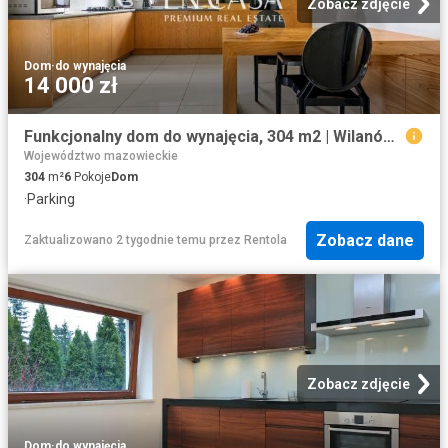
Zobacz zdjęcie
Dom
·
do wynajęcia
14 000 zł
Funkcjonalny dom do wynajęcia, 304 m2 | Wilanów Warszawa, Zawady
Województwo mazowieckie
304
m²
6
Pokoje
Dom
·
Parking
Zobacz dane
Zaktualizowano 2 tygodnie temu
przez
Rentola
Zobacz zdjęcie
Dom
·
do wynajęcia