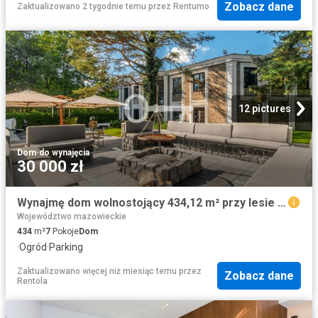
Zobacz dane
Zaktualizowano 2 tygodnie temu
przez
Rentumo
12 pictures
Dom
·
do wynajęcia
30 000 zł
Wynajmę dom wolnostojący 434,12 m² przy lesie Warszawa
Województwo mazowieckie
434
m²
7
Pokoje
Dom
·
Ogród
·
Parking
Zaktualizowano więcej niż miesiąc temu
przez
Zobacz dane
Rentola