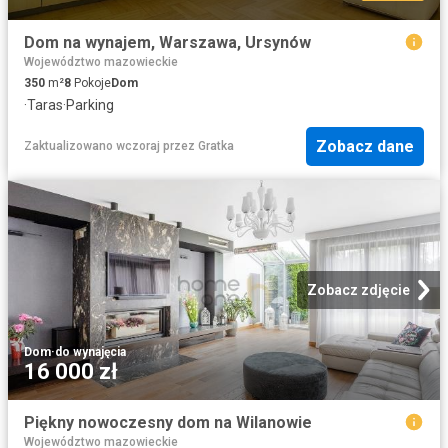
Dom na wynajem, Warszawa, Ursynów
Województwo mazowieckie
350
m²
8
Pokoje
Dom
·
Taras
·
Parking
Zobacz dane
Zaktualizowano wczoraj
przez
Gratka
Zobacz zdjęcie
Dom
·
do wynajęcia
16 000 zł
Piękny nowoczesny dom na Wilanowie
Województwo mazowieckie