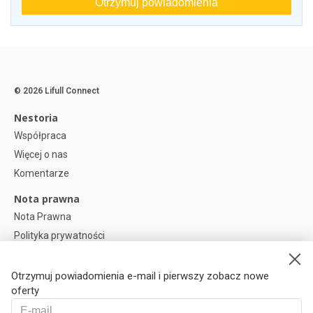
Otrzymuj powiadomienia
© 2026 Lifull Connect
Nestoria
Współpraca
Więcej o nas
Komentarze
Nota prawna
Nota Prawna
Polityka prywatności
Polityka plików cookies
Preferencje plików cookie
Otrzymuj powiadomienia e-mail i pierwszy zobacz nowe
oferty
Help