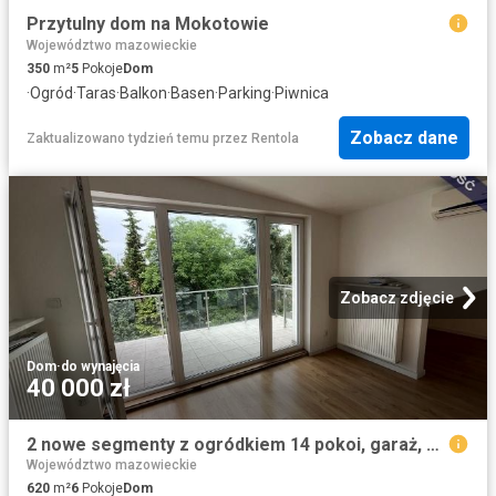
Przytulny dom na Mokotowie
Województwo mazowieckie
350
m²
5
Pokoje
Dom
·
Ogród
·
Taras
·
Balkon
·
Basen
·
Parking
·
Piwnica
Zobacz dane
Zaktualizowano tydzień temu
przez
Rentola
Zobacz zdjęcie
Dom
·
do wynajęcia
40 000 zł
2 nowe segmenty z ogródkiem 14 pokoi, garaż, klima ul. Puchaczy, Warszawa, Ursynów
Województwo mazowieckie
620
m²
6
Pokoje
Dom