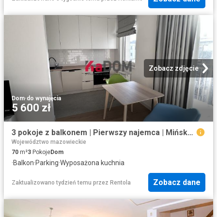
Zobacz zdjęcie
Dom
·
do wynajęcia
5 600 zł
3 pokoje z balkonem | Pierwszy najemca | Mińska 69
Województwo mazowieckie
70
m²
3
Pokoje
Dom
·
Balkon
·
Parking
·
Wyposażona kuchnia
Zobacz dane
Zaktualizowano tydzień temu
przez
Rentola