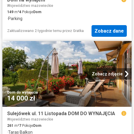
Województwo mazowieckie
149
m²
4
Pokoje
Dom
·
Parking
Zobacz dane
Zaktualizowano 2 tygodnie temu
przez
Gratka
Zobacz zdjęcie
Dom
·
do wynajęcia
14 000 zł
Sulejówek ul. 11 Listopada DOM DO WYNAJĘCIA
Województwo mazowieckie
261
m²
7
Pokoje
Dom
·
Taras
·
Balkon