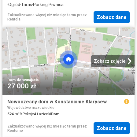
·
Ogród
·
Taras
·
Parking
·
Piwnica
Zaktualizowano więcej niż miesiąc temu
przez
Zobacz dane
Rentola
Zobacz zdjęcie
Dom
·
do wynajęcia
27 000 zł
Nowoczesny dom w Konstancinie Klarysew
Województwo mazowieckie
524
m²
9
Pokoje
4
Łazienki
Dom
Zaktualizowano więcej niż miesiąc temu
przez
Zobacz dane
Rentumo