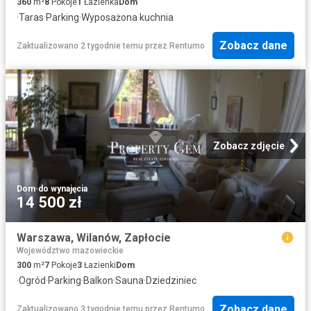
360
m²
8
Pokoje
1
Łazienka
Dom
·
Taras
·
Parking
·
Wyposażona kuchnia
Zobacz dane
Zaktualizowano 2 tygodnie temu
przez
Rentumo
Zobacz zdjęcie
Dom
·
do wynajęcia
14 500 zł
Warszawa, Wilanów, Zapłocie
Województwo mazowieckie
300
m²
7
Pokoje
3
Łazienki
Dom
·
Ogród
·
Parking
·
Balkon
·
Sauna
·
Dziedziniec
Zobacz dane
Zaktualizowano 3 tygodnie temu
przez
Rentumo