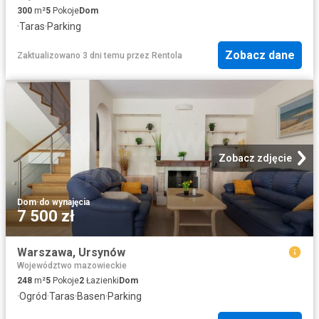
300
m²
5
Pokoje
Dom
·
Taras
·
Parking
Zobacz dane
Zaktualizowano 3 dni temu
przez
Rentola
Zobacz zdjęcie
Dom
·
do wynajęcia
7 500 zł
Warszawa, Ursynów
Województwo mazowieckie
248
m²
5
Pokoje
2
Łazienki
Dom
·
Ogród
·
Taras
·
Basen
·
Parking