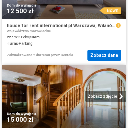
Dom
·
do wynajęcia
12 500 zł
NOWE
house for rent international pl Warszawa, Wilanów, Powsin
Województwo mazowieckie
227
m²
5
Pokoje
Dom
·
Taras
·
Parking
Zobacz dane
Zaktualizowano 2 dni temu
przez
Rentola
Zobacz zdjęcie
Dom
·
do wynajęcia
15 000 zł