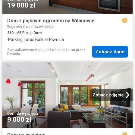
19 000 zł
Dom z pięknym ogrodem na Wilanowie
Województwo mazowieckie
360
m²
5
Pokoje
Dom
·
Parking
·
Taras
·
Balkon
·
Piwnica
Zaktualizowano więcej niż miesiąc temu
przez
Zobacz dane
Rentola
Zobacz zdjęcie
Dom
·
do wynajęcia
9 000 zł
Dom na wynajem