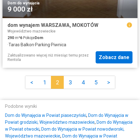
Dom
·
do wynajęcia
9 000 zł
dom wynajem WARSZAWA, MOKOTÓW
Województwo mazowieckie
290
m²
6
Pokoje
Dom
·
Taras
·
Balkon
·
Parking
·
Piwnica
Zaktualizowano więcej niż miesiąc temu
przez
Zobacz dane
Rentola
<
1
2
3
4
5
>
Podobne wyniki
Dom do Wynajęcia w Powiat piaseczyński
,
Dom do Wynajęcia w
Powiat grodziski, Województwo mazowieckie
,
Dom do Wynajęcia
w Powiat otwocki
,
Dom do Wynajęcia w Powiat nowodworski,
Województwo mazowieckie
,
Dom do Wynajęcia w Powiat