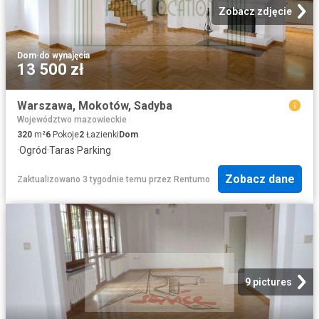
Zobacz zdjęcie
Dom
·
do wynajęcia
13 500 zł
Warszawa, Mokotów, Sadyba
Województwo mazowieckie
320
m²
6
Pokoje
2
Łazienki
Dom
·
Ogród
·
Taras
·
Parking
Zobacz dane
Zaktualizowano 3 tygodnie temu
przez
Rentumo
9 pictures