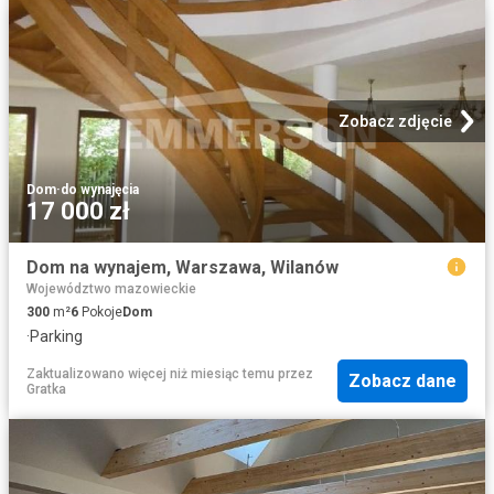
Zobacz zdjęcie
Dom
·
do wynajęcia
17 000 zł
Dom na wynajem, Warszawa, Wilanów
Województwo mazowieckie
300
m²
6
Pokoje
Dom
·
Parking
Zaktualizowano więcej niż miesiąc temu
przez
Zobacz dane
Gratka