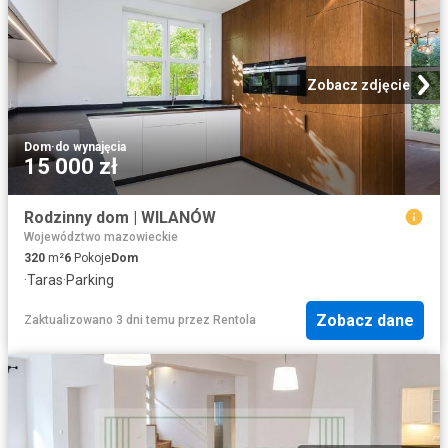
Zobacz zdjęcie
Dom
·
do wynajęcia
15 000 zł
Rodzinny dom | WILANÓW
Województwo mazowieckie
320
m²
6
Pokoje
Dom
·
Taras
·
Parking
Zobacz dane
Zaktualizowano 3 dni temu
przez
Rentola