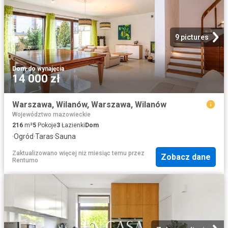
9 pictures
Dom
·
do wynajęcia
14 000 zł
Warszawa, Wilanów, Warszawa, Wilanów
Województwo mazowieckie
216
m²
5
Pokoje
3
Łazienki
Dom
·
Ogród
·
Taras
·
Sauna
Zaktualizowano więcej niż miesiąc temu
przez
Zobacz dane
Rentumo