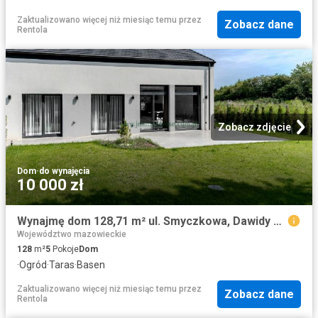
Zaktualizowano więcej niż miesiąc temu
przez
Zobacz dane
Rentola
Zobacz zdjęcie
Dom
·
do wynajęcia
10 000 zł
Wynajmę dom 128,71 m² ul. Smyczkowa, Dawidy Bankowe
Województwo mazowieckie
128
m²
5
Pokoje
Dom
·
Ogród
·
Taras
·
Basen
Zaktualizowano więcej niż miesiąc temu
przez
Zobacz dane
Rentola