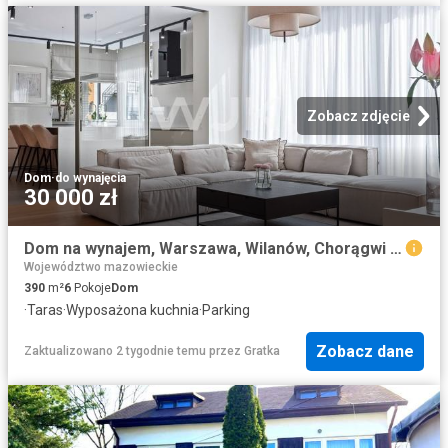
Zobacz zdjęcie
Dom
·
do wynajęcia
30 000 zł
Dom na wynajem, Warszawa, Wilanów, Chorągwi Pancernej
Województwo mazowieckie
390
m²
6
Pokoje
Dom
·
Taras
·
Wyposażona kuchnia
·
Parking
Zobacz dane
Zaktualizowano 2 tygodnie temu
przez
Gratka