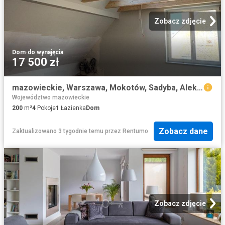
Zobacz zdjęcie
Dom
·
do wynajęcia
17 500 zł
mazowieckie, Warszawa, Mokotów, Sadyba, Aleksandra Zelwerowicza
Województwo mazowieckie
200
m²
4
Pokoje
1
Łazienka
Dom
Zobacz dane
Zaktualizowano 3 tygodnie temu
przez
Rentumo
Zobacz zdjęcie