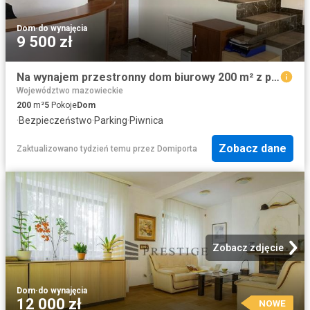
Dom
·
do wynajęcia
9 500 zł
Na wynajem przestronny dom biurowy 200 m² z parkingiem w Warszawie
Województwo mazowieckie
200
m²
5
Pokoje
Dom
·
Bezpieczeństwo
·
Parking
·
Piwnica
Zobacz dane
Zaktualizowano tydzień temu
przez
Domiporta
Zobacz zdjęcie
Dom
·
do wynajęcia
12 000 zł
NOWE