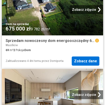
Zobacz zdjęcie
Dom
·
na sprzedaż
675 000 zł
9 782 zł/m²
Sprzedam nowoczesny dom energooszczędny 69 m² w Sochoniach
Wasilków
69
m²
2
Pokoje
Dom
Zobacz dane
Zaktualizowano 4 dni temu
przez
Domiporta
Zobacz zdjęcie