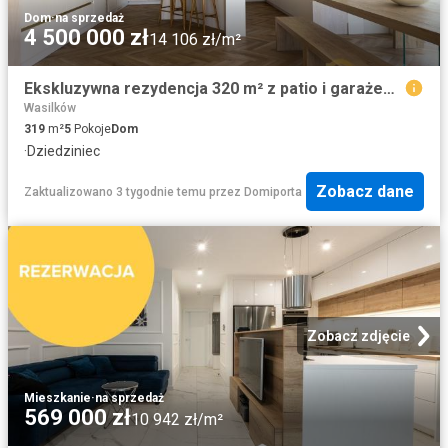
Dom
·
na sprzedaż
4 500 000 zł
14 106 zł/m²
Ekskluzywna rezydencja 320 m² z patio i garażem polecam
Wasilków
319
m²
5
Pokoje
Dom
·
Dziedziniec
Zobacz dane
Zaktualizowano 3 tygodnie temu
przez
Domiporta
Zobacz zdjęcie
Mieszkanie
·
na sprzedaż
569 000 zł
10 942 zł/m²