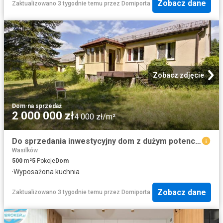
Zobacz dane
Zaktualizowano 3 tygodnie temu
przez
Domiporta
Zobacz zdjęcie
Dom
·
na sprzedaż
2 000 000 zł
4 000 zł/m²
Do sprzedania inwestycyjny dom z dużym potencjałem w Wasilkowie
Wasilków
500
m²
5
Pokoje
Dom
·
Wyposażona kuchnia
Zobacz dane
Zaktualizowano 3 tygodnie temu
przez
Domiporta