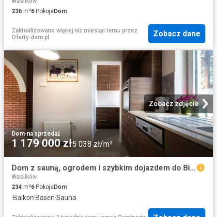
Wasilków
236
m²
6
Pokoje
Dom
Zaktualizowano więcej niż miesiąc temu
przez
Zobacz dane
Oferty-dom.pl
Zobacz zdjęcie
Dom
·
na sprzedaż
1 179 000 zł
5 038 zł/m²
Dom z sauną, ogrodem i szybkim dojazdem do Białegostoku
Wasilków
234
m²
6
Pokoje
Dom
·
Balkon
·
Basen
·
Sauna