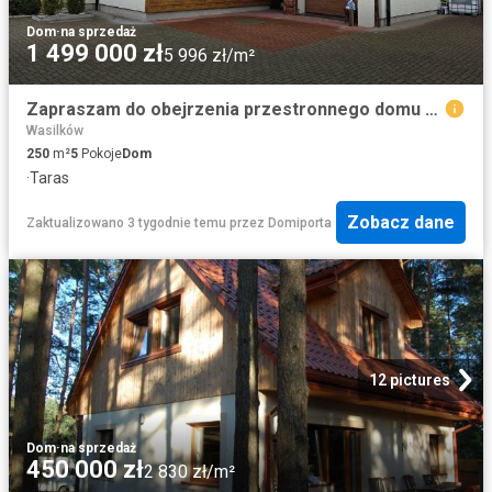
Dom
·
na sprzedaż
1 499 000 zł
5 996 zł/m²
Zapraszam do obejrzenia przestronnego domu z ogrodem i domkiem na działce
Wasilków
250
m²
5
Pokoje
Dom
·
Taras
Zobacz dane
Zaktualizowano 3 tygodnie temu
przez
Domiporta
12 pictures
Dom
·
na sprzedaż
450 000 zł
2 830 zł/m²