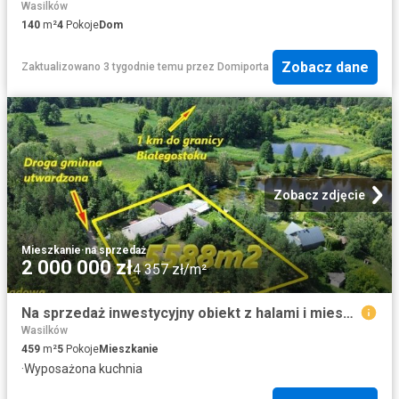
Wasilków
140
m²
4
Pokoje
Dom
Zobacz dane
Zaktualizowano 3 tygodnie temu
przez
Domiporta
Zobacz zdjęcie
Mieszkanie
·
na sprzedaż
2 000 000 zł
4 357 zł/m²
Na sprzedaż inwestycyjny obiekt z halami i mieszkaniem w Wasilkowie
Wasilków
459
m²
5
Pokoje
Mieszkanie
·
Wyposażona kuchnia