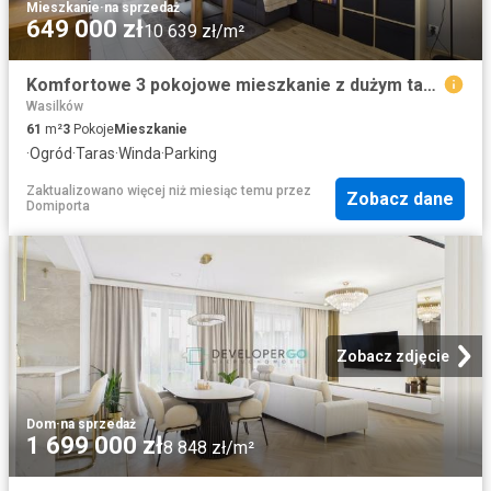
Mieszkanie
·
na sprzedaż
649 000 zł
10 639 zł/m²
Komfortowe 3 pokojowe mieszkanie z dużym tarasem i ogródkiem
Wasilków
61
m²
3
Pokoje
Mieszkanie
·
Ogród
·
Taras
·
Winda
·
Parking
Zaktualizowano więcej niż miesiąc temu
przez
Zobacz dane
Domiporta
Zobacz zdjęcie
Dom
·
na sprzedaż
1 699 000 zł
8 848 zł/m²