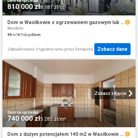
Dom
·
na sprzedaż
810 000 zł
8 181 zł/m²
Dom w Wasilkowie z ogrzewaniem gazowym lub pompą ciepła
Wasilków
99
m²
4
Pokoje
Dom
Zobacz dane
Zaktualizowano 3 tygodnie temu
przez
Domiporta
Zobacz zdjęcie
Dom
·
na sprzedaż
740 000 zł
5 285 zł/m²
Dom z dużym potencjałem 140 m2 w Wasilkowie zapraszam