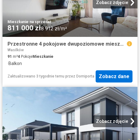
Zobacz zdjęcie
Mieszkanie
·
na sprzedaż
811 000 zł
8 912 zł/m²
Przestronne 4 pokojowe dwupoziomowe mieszkanie 91 m² polecam!
Wasilków
91
m²
4
Pokoje
Mieszkanie
·
Balkon
Zobacz dane
Zaktualizowano 3 tygodnie temu
przez
Domiporta
Zobacz zdjęcie