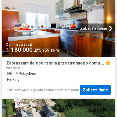
Zobacz zdjęcie
Dom
·
na sprzedaż
1 180 000 zł
5 959 zł/m²
Zapraszam do obejrzenia przestronnego domu 198 m² z kominkiem i ogrodem
Wasilków
198
m²
4
Pokoje
Dom
·
Parking
Zobacz dane
Zaktualizowano 3 tygodnie temu
przez
Domiporta