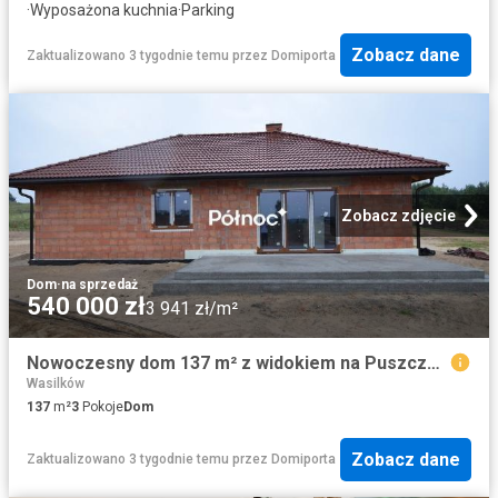
·
Wyposażona kuchnia
·
Parking
Zobacz dane
Zaktualizowano 3 tygodnie temu
przez
Domiporta
Zobacz zdjęcie
Dom
·
na sprzedaż
540 000 zł
3 941 zł/m²
Nowoczesny dom 137 m² z widokiem na Puszczę Knyszyńską
Wasilków
137
m²
3
Pokoje
Dom
Zobacz dane
Zaktualizowano 3 tygodnie temu
przez
Domiporta