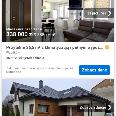
11 pictures
Mieszkanie
·
na sprzedaż
338 000 zł
9 388 zł/m²
Przytulne 36,5 m² z klimatyzacją i pełnym wyposażeniem
Wasilków
36
m²
2
Pokoje
Mieszkanie
Zaktualizowano więcej niż miesiąc temu
przez
Zobacz dane
Domiporta
Zobacz zdjęcie