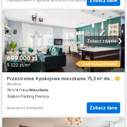
Zobacz dane
Zaktualizowano 3 tygodnie temu
przez
Domiporta
Zobacz zdjęcie
Mieszkanie
·
na sprzedaż
699 000 zł
ZAKTUALIZOWANE
9 320 zł/m²
Przestronne 4 pokojowe mieszkanie 75,3 m² dwa balkony, piwnice
Wasilków
75
m²
4
Pokoje
Mieszkanie
·
Balkon
·
Parking
·
Piwnica
Zobacz dane
Nowe
przez
Domiporta