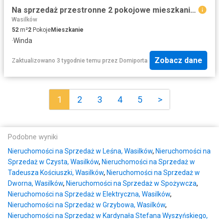
Na sprzedaż przestronne 2 pokojowe mieszkanie z widokiem na zieleń
Wasilków
52
m²
2
Pokoje
Mieszkanie
·
Winda
Zobacz dane
Zaktualizowano 3 tygodnie temu
przez
Domiporta
1
2
3
4
5
>
Podobne wyniki
Nieruchomości na Sprzedaż w Leśna, Wasilków
,
Nieruchomości na
Sprzedaż w Czysta, Wasilków
,
Nieruchomości na Sprzedaż w
Tadeusza Kościuszki, Wasilków
,
Nieruchomości na Sprzedaż w
Dworna, Wasilków
,
Nieruchomości na Sprzedaż w Spożywcza
,
Nieruchomości na Sprzedaż w Elektryczna, Wasilków
,
Nieruchomości na Sprzedaż w Grzybowa, Wasilków
,
Nieruchomości na Sprzedaż w Kardynała Stefana Wyszyńskiego,