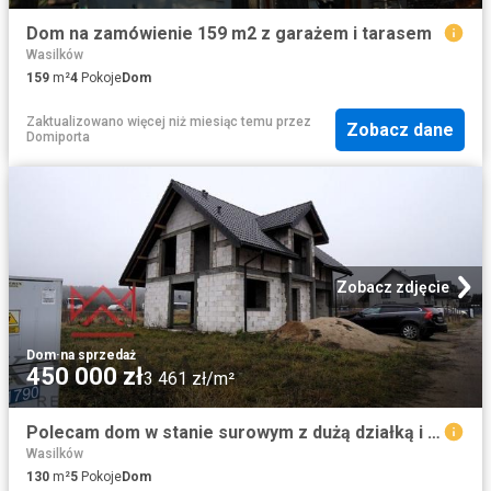
Dom na zamówienie 159 m2 z garażem i tarasem
Wasilków
159
m²
4
Pokoje
Dom
Zaktualizowano więcej niż miesiąc temu
przez
Zobacz dane
Domiporta
Zobacz zdjęcie
Dom
·
na sprzedaż
450 000 zł
3 461 zł/m²
Polecam dom w stanie surowym z dużą działką i możliwością wykończenia
Wasilków
130
m²
5
Pokoje
Dom