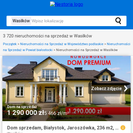
3 720 nieruchomości na sprzedaż w Wasilków
Początek
>
Nieruchomości na Sprzedaż w Województwo podlaskie
>
Nieruchomości
na Sprzedaż w Powiat białostocki
>
Nieruchomości na Sprzedaż w Wasilków
Zobacz zdjęcie
Dom
·
na sprzedaż
1 290 000 zł
5 466 zł/m²
Dom sprzedam, Białystok, Jaroszówka, 236 m2, cena: 1 290 000 zł