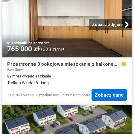
Zobacz zdjęcie
Mieszkanie
·
na sprzedaż
765 000 zł
9 329 zł/m²
Przestronne 3 pokojowe mieszkanie z balkonem w Wasilkowie zapraszam
Wasilków
82
m²
4
Pokoje
Mieszkanie
·
Balkon
·
Winda
·
Parking
Zobacz dane
Zaktualizowano 3 tygodnie temu
przez
Domiporta