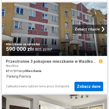
Zobacz zdjęcie
Mieszkanie
·
na sprzedaż
590 000 zł
8 805 zł/m²
Przestronne 3 pokojowe mieszkanie w Wasilkowie zapraszam
Wasilków
67
m²
3
Pokoje
Mieszkanie
·
Parking
·
Piwnica
Zobacz dane
Zaktualizowano tydzień temu
przez
Domiporta