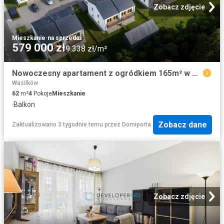
Zobacz zdjęcie
Mieszkanie
·
na sprzedaż
579 000 zł
9 338 zł/m²
Nowoczesny apartament z ogródkiem 165m² w Wasilkowie polecam!
Wasilków
62
m²
4
Pokoje
Mieszkanie
·
Balkon
Zobacz dane
Zaktualizowano 3 tygodnie temu
przez
Domiporta
Zobacz zdjęcie