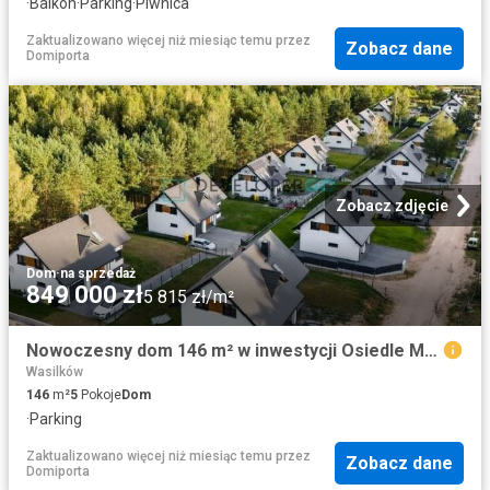
·
Balkon
·
Parking
·
Piwnica
Zaktualizowano więcej niż miesiąc temu
przez
Zobacz dane
Domiporta
Zobacz zdjęcie
Dom
·
na sprzedaż
849 000 zł
5 815 zł/m²
Nowoczesny dom 146 m² w inwestycji Osiedle Majowe z garażem
Wasilków
146
m²
5
Pokoje
Dom
·
Parking
Zaktualizowano więcej niż miesiąc temu
przez
Zobacz dane
Domiporta