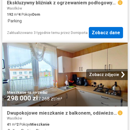
Ekskluzywny bliźniak z ogrzewaniem podłogowym i nowoczesnym wyposażeniem
Wasilków
192
m²
4
Pokoje
Dom
·
Parking
Zobacz dane
Zaktualizowano 3 tygodnie temu
przez
Domiporta
Zobacz zdjęcie
Mieszkanie
·
na sprzedaż
298 000 zł
7 268 zł/m²
Dwupokojowe mieszkanie z balkonem, odświeżone, gotowe do wprowadzenia
Wasilków
41
m²
2
Pokoje
Mieszkanie