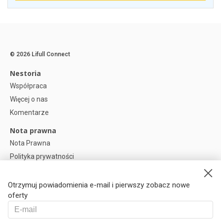
© 2026 Lifull Connect
Nestoria
Współpraca
Więcej o nas
Komentarze
Nota prawna
Nota Prawna
Polityka prywatności
Polityka plików cookies
Preferencje plików cookie
Otrzymuj powiadomienia e-mail i pierwszy zobacz nowe
oferty
Help
Pytania