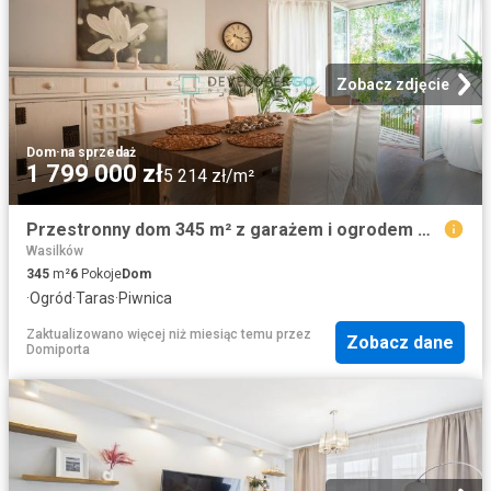
Zobacz zdjęcie
Dom
·
na sprzedaż
1 799 000 zł
5 214 zł/m²
Przestronny dom 345 m² z garażem i ogrodem w Wasilkowie
Wasilków
345
m²
6
Pokoje
Dom
·
Ogród
·
Taras
·
Piwnica
Zaktualizowano więcej niż miesiąc temu
przez
Zobacz dane
Domiporta