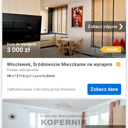
Zobacz zdjęcie
Dom
·
do wynajęcia
3 000 zł
NOWE
Włocławek, Śródmieście Mieszkanie na wynajem
Powiat radziejowski
58
m²
3
Pokoje
1
Łazienka
Dom
Zobacz dane
Zaktualizowano 2 dni temu
przez
Rentumo