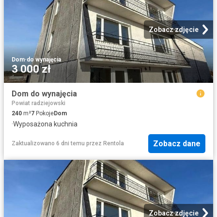
Zobacz zdjęcie
Dom
·
do wynajęcia
3 000 zł
Dom do wynajęcia
Powiat radziejowski
240
m²
7
Pokoje
Dom
·
Wyposażona kuchnia
Zobacz dane
Zaktualizowano 6 dni temu
przez
Rentola
Zobacz zdjęcie