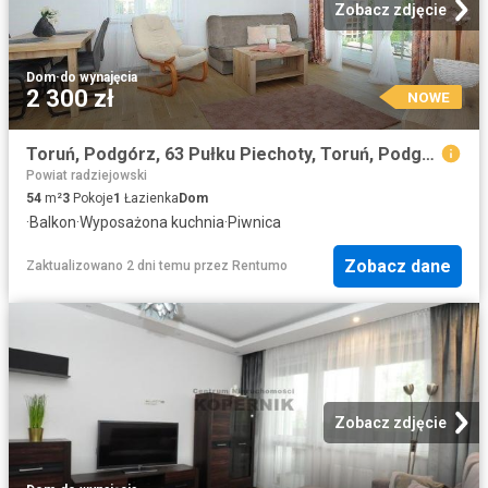
Zobacz zdjęcie
Dom
·
do wynajęcia
2 300 zł
NOWE
Toruń, Podgórz, 63 Pułku Piechoty, Toruń, Podgórz
Powiat radziejowski
54
m²
3
Pokoje
1
Łazienka
Dom
·
Balkon
·
Wyposażona kuchnia
·
Piwnica
Zobacz dane
Zaktualizowano 2 dni temu
przez
Rentumo
Zobacz zdjęcie