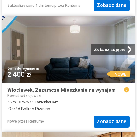
Zobacz dane
Zaktualizowano 4 dni temu
przez
Rentumo
Zobacz zdjęcie
Dom
·
do wynajęcia
2 400 zł
NOWE
Włocławek, Zazamcze Mieszkanie na wynajem
Powiat radziejowski
65
m²
3
Pokoje
1
Łazienka
Dom
·
Ogród
·
Balkon
·
Piwnica
Zobacz dane
Nowe
przez
Rentumo