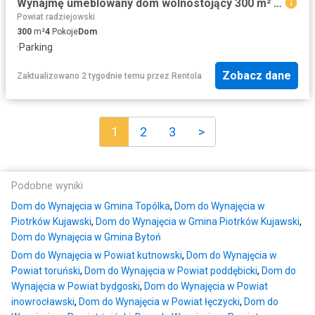
Wynajmę umeblowany dom wolnostojący 300 m² Włocławek, Zazamcze
Powiat radziejowski
300
m²
4
Pokoje
Dom
·
Parking
Zobacz dane
Zaktualizowano 2 tygodnie temu
przez
Rentola
1
2
3
>
Podobne wyniki
Dom do Wynajęcia w Gmina Topólka
,
Dom do Wynajęcia w
Piotrków Kujawski
,
Dom do Wynajęcia w Gmina Piotrków Kujawski
,
Dom do Wynajęcia w Gmina Bytoń
Dom do Wynajęcia w Powiat kutnowski
,
Dom do Wynajęcia w
Powiat toruński
,
Dom do Wynajęcia w Powiat poddębicki
,
Dom do
Wynajęcia w Powiat bydgoski
,
Dom do Wynajęcia w Powiat
inowrocławski
,
Dom do Wynajęcia w Powiat łęczycki
,
Dom do