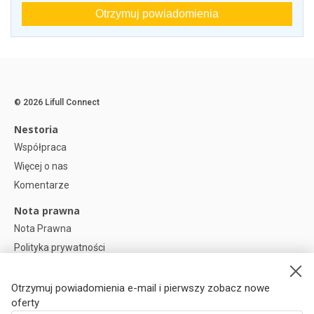
Otrzymuj powiadomienia
© 2026 Lifull Connect
Nestoria
Współpraca
Więcej o nas
Komentarze
Nota prawna
Nota Prawna
Polityka prywatności
Polityka plików cookies
Preferencje plików cookie
Otrzymuj powiadomienia e-mail i pierwszy zobacz nowe
oferty
Help