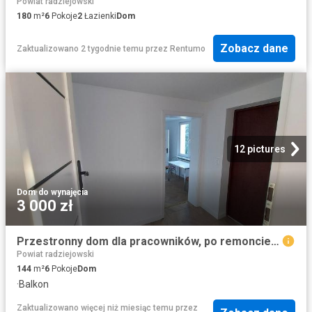
Powiat radziejowski
180
m²
6
Pokoje
2
Łazienki
Dom
Zobacz dane
Zaktualizowano 2 tygodnie temu
przez
Rentumo
12 pictures
Dom
·
do wynajęcia
3 000 zł
Przestronny dom dla pracowników, po remoncie, centrum Kruszwicy
Powiat radziejowski
144
m²
6
Pokoje
Dom
·
Balkon
Zaktualizowano więcej niż miesiąc temu
przez