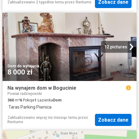
Zobacz dane
Zaktualizowano 2 tygodnie temu
przez
Rentumo
12 pictures
Dom
·
do wynajęcia
8 000 zł
Na wynajem dom w Bogucinie
Powiat radziejowski
360
m²
6
Pokoje
1
Łazienka
Dom
·
Taras
·
Parking
·
Piwnica
Zaktualizowano więcej niż miesiąc temu
przez
Zobacz dane
Rentumo