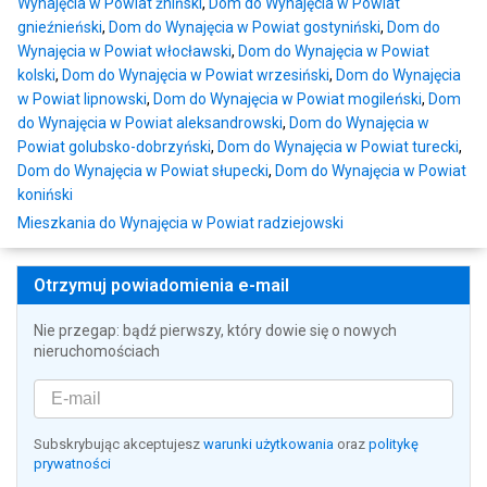
Wynajęcia w Powiat żniński
,
Dom do Wynajęcia w Powiat
gnieźnieński
,
Dom do Wynajęcia w Powiat gostyniński
,
Dom do
Wynajęcia w Powiat włocławski
,
Dom do Wynajęcia w Powiat
kolski
,
Dom do Wynajęcia w Powiat wrzesiński
,
Dom do Wynajęcia
w Powiat lipnowski
,
Dom do Wynajęcia w Powiat mogileński
,
Dom
do Wynajęcia w Powiat aleksandrowski
,
Dom do Wynajęcia w
Powiat golubsko-dobrzyński
,
Dom do Wynajęcia w Powiat turecki
,
Dom do Wynajęcia w Powiat słupecki
,
Dom do Wynajęcia w Powiat
koniński
Mieszkania do Wynajęcia w Powiat radziejowski
Otrzymuj powiadomienia e-mail
Nie przegap: bądź pierwszy, który dowie się o nowych
nieruchomościach
Subskrybując akceptujesz
warunki użytkowania
oraz
politykę
prywatności