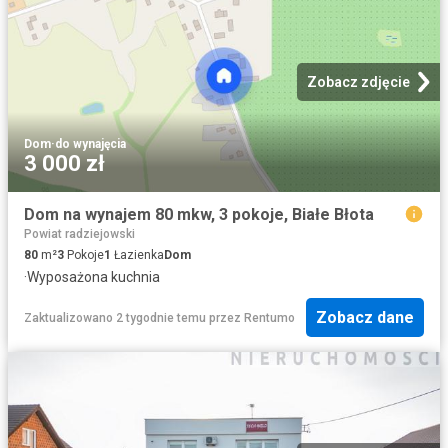
Zobacz zdjęcie
Dom
·
do wynajęcia
3 000 zł
Dom na wynajem 80 mkw, 3 pokoje, Białe Błota
Powiat radziejowski
80
m²
3
Pokoje
1
Łazienka
Dom
·
Wyposażona kuchnia
Zobacz dane
Zaktualizowano 2 tygodnie temu
przez
Rentumo