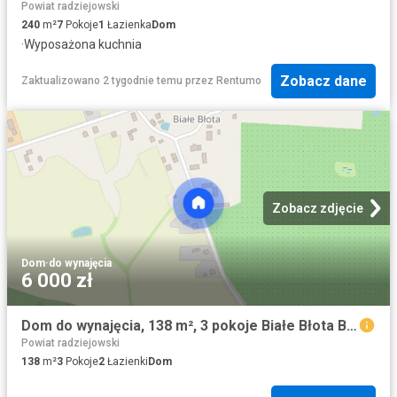
Powiat radziejowski
240
m²
7
Pokoje
1
Łazienka
Dom
·
Wyposażona kuchnia
Zobacz dane
Zaktualizowano 2 tygodnie temu
przez
Rentumo
Zobacz zdjęcie
Dom
·
do wynajęcia
6 000 zł
Dom do wynajęcia, 138 m², 3 pokoje Białe Błota Białe Błota
Powiat radziejowski
138
m²
3
Pokoje
2
Łazienki
Dom