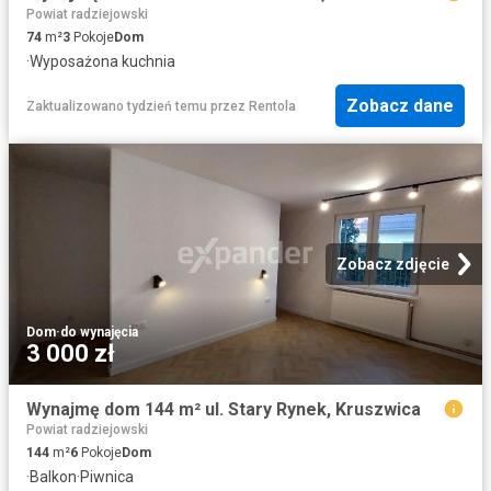
Powiat radziejowski
74
m²
3
Pokoje
Dom
·
Wyposażona kuchnia
Zobacz dane
Zaktualizowano tydzień temu
przez
Rentola
Zobacz zdjęcie
Dom
·
do wynajęcia
3 000 zł
Wynajmę dom 144 m² ul. Stary Rynek, Kruszwica
Powiat radziejowski
144
m²
6
Pokoje
Dom
·
Balkon
·
Piwnica