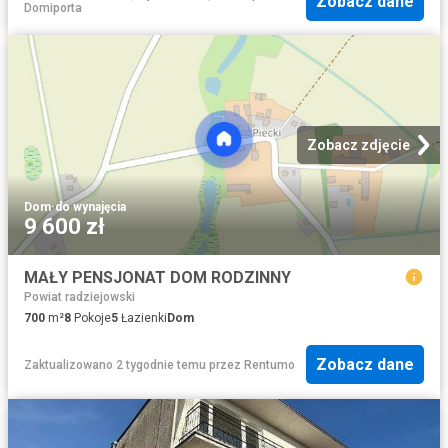
Zobacz dane
Domiporta
Zobacz zdjęcie
Dom
·
do wynajęcia
9 600 zł
MAŁY PENSJONAT DOM RODZINNY
Powiat radziejowski
700
m²
8
Pokoje
5
Łazienki
Dom
Zobacz dane
Zaktualizowano 2 tygodnie temu
przez
Rentumo