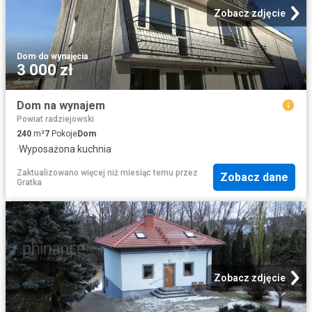
Zobacz zdjęcie
Dom
·
do wynajęcia
3 000 zł
Dom na wynajem
Powiat radziejowski
240
m²
7
Pokoje
Dom
·
Wyposażona kuchnia
Zaktualizowano więcej niż miesiąc temu
przez
Zobacz dane
Gratka
Zobacz zdjęcie