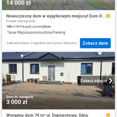
14 000 zł
Nowoczesny dom w wyjątkowym miejscu! Dom Rybakowo!
Powiat radziejowski
186
m²
4
Pokoje
2
Łazienki
Dom
·
Taras
·
Wyposażona kuchnia
·
Parking
Zobacz dane
Zaktualizowano 2 tygodnie temu
przez
Rentumo
Zobacz zdjęcie
Dom
·
do wynajęcia
3 000 zł
Wynajmę dom 74 m² ul. Diamentowa, Silno