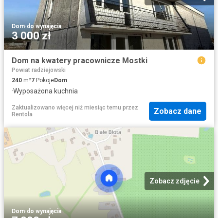
Dom
·
do wynajęcia
3 000 zł
Dom na kwatery pracownicze Mostki
Powiat radziejowski
240
m²
7
Pokoje
Dom
·
Wyposażona kuchnia
Zaktualizowano więcej niż miesiąc temu
przez
Zobacz dane
Rentola
Zobacz zdjęcie
Dom
·
do wynajęcia