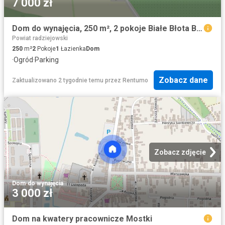
7 000 zł
Dom do wynajęcia, 250 m², 2 pokoje Białe Błota Białe Błota
Powiat radziejowski
250
m²
2
Pokoje
1
Łazienka
Dom
·
Ogród
·
Parking
Zobacz dane
Zaktualizowano 2 tygodnie temu
przez
Rentumo
Zobacz zdjęcie
Dom
·
do wynajęcia
3 000 zł
Dom na kwatery pracownicze Mostki