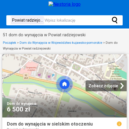
51 dom do wynajęcia w Powiat radziejowski
Początek
>
Dom do Wynajęcia w Województwo kujawsko-pomorskie
>
Dom do
Wynajęcia w Powiat radziejowski
Zobacz zdjęcie
Dom
·
do wynajęcia
6 500 zł
Dom do wynajęcia w sielskim otoczeniu