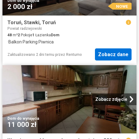
Dom
·
do wynajęcia
2 000 zł
NOWE
Toruń, Stawki, Toruń
Powiat radziejowski
48
m²
2
Pokoje
1
Łazienka
Dom
·
Balkon
·
Parking
·
Piwnica
Zobacz dane
Zaktualizowano 2 dni temu
przez
Rentumo
Zobacz zdjęcie
Dom
·
do wynajęcia
11 000 zł