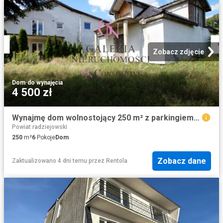
Zobacz zdjęcie
Dom
·
do wynajęcia
4 500 zł
Wynajmę dom wolnostojący 250 m² z parkingiem Ciechocinek
Powiat radziejowski
250
m²
6
Pokoje
Dom
Zobacz dane
Zaktualizowano 4 dni temu
przez
Rentola