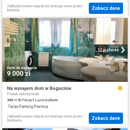
Zaktualizowano więcej niż miesiąc temu
przez
Zobacz dane
Rentola
12 pictures
Dom
·
do wynajęcia
9 000 zł
Na wynajem dom w Bogucinie
Powiat radziejowski
360
m²
6
Pokoje
1
Łazienka
Dom
·
Taras
·
Parking
·
Piwnica
Zaktualizowano więcej niż miesiąc temu
przez
Zobacz dane
Rentumo