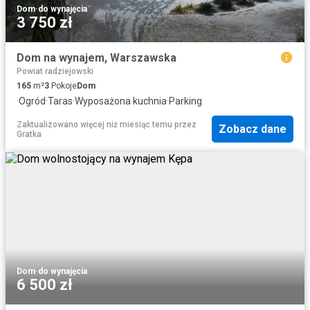
Dom
·
do wynajęcia
3 750 zł
Dom na wynajem, Warszawska
Powiat radziejowski
165
m²
3
Pokoje
Dom
·
Ogród
·
Taras
·
Wyposażona kuchnia
·
Parking
Zaktualizowano więcej niż miesiąc temu
przez
Zobacz dane
Gratka
Dom
·
do wynajęcia
6 500 zł