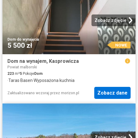
Zobacz zdjęcie
Dom
·
do wynajęcia
5 500 zł
NOWE
Dom na wynajem, Kasprowicza
Powiat malborski
223
m²
5
Pokoje
Dom
·
Taras
·
Basen
·
Wyposażona kuchnia
Zobacz dane
Zaktualizowano wczoraj
przez
morizon.pl
Zobacz zdjęcie