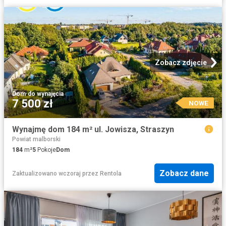
Zobacz zdjęcie
Dom
·
do wynajęcia
7 500 zł
NOWE
Wynajmę dom 184 m² ul. Jowisza, Straszyn
Powiat malborski
184
m²
5
Pokoje
Dom
Zobacz dane
Zaktualizowano wczoraj
przez
Rentola