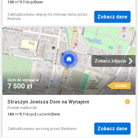
100
m²
3
Pokoje
Dom
Zaktualizowano więcej niż miesiąc temu
przez
Zobacz dane
Rentola
Zobacz zdjęcie
Dom
·
do wynajęcia
7 500 zł
NOWE
Straszyn Jowisza Dom na Wynajem
Powiat malborski
184
m²
5
Pokoje
2
Łazienki
Dom
Zobacz dane
Zaktualizowano wczoraj
przez
Rentumo