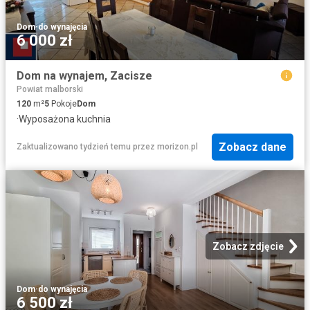
Dom
·
do wynajęcia
6 000 zł
Dom na wynajem, Zacisze
Powiat malborski
120
m²
5
Pokoje
Dom
·
Wyposażona kuchnia
Zobacz dane
Zaktualizowano tydzień temu
przez
morizon.pl
Zobacz zdjęcie
Dom
·
do wynajęcia
6 500 zł