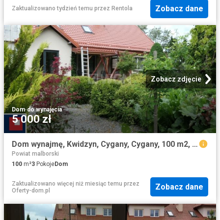
Zobacz dane
Zaktualizowano tydzień temu
przez
Rentola
Zobacz zdjęcie
Dom
·
do wynajęcia
5 000 zł
Dom wynajmę, Kwidzyn, Cygany, Cygany, 100 m2, cena: 5 000 zł
Powiat malborski
100
m²
3
Pokoje
Dom
Zaktualizowano więcej niż miesiąc temu
przez
Zobacz dane
Oferty-dom.pl