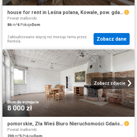
house for rent in Leśna polana, Kowale, pow. gdański
Powiat malborski
86
m²
4
Pokoje
Dom
Zaktualizowano więcej niż miesiąc temu
przez
Zobacz dane
Rentola
Zobacz zdjęcie
Dom
·
do wynajęcia
8 000 zł
pomorskie, Zła Wieś Biuro Nieruchomości Gdańsk Pepper House Trójmiasto Bydgoszcz Toruń
Powiat malborski
209
m²
5
Pokoje
Dom