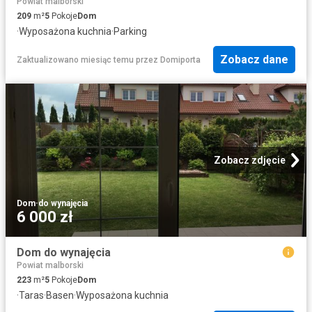
Powiat malborski
209
m²
5
Pokoje
Dom
·
Wyposażona kuchnia
·
Parking
Zobacz dane
Zaktualizowano miesiąc temu
przez
Domiporta
Zobacz zdjęcie
Dom
·
do wynajęcia
6 000 zł
Dom do wynajęcia
Powiat malborski
223
m²
5
Pokoje
Dom
·
Taras
·
Basen
·
Wyposażona kuchnia