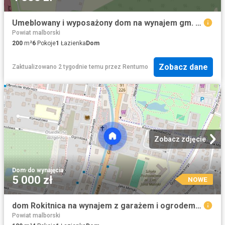
Umeblowany i wyposażony dom na wynajem gm. Pelplin
Powiat malborski
200
m²
6
Pokoje
1
Łazienka
Dom
Zobacz dane
Zaktualizowano 2 tygodnie temu
przez
Rentumo
Zobacz zdjęcie
Dom
·
do wynajęcia
5 000 zł
NOWE
dom Rokitnica na wynajem z garażem i ogrodem 4p
Powiat malborski