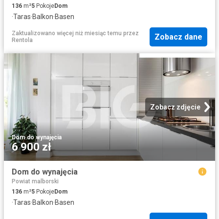
136
m²
5
Pokoje
Dom
·
Taras
·
Balkon
·
Basen
Zaktualizowano więcej niż miesiąc temu
przez
Zobacz dane
Rentola
Zobacz zdjęcie
Dom
·
do wynajęcia
6 900 zł
Dom do wynajęcia
Powiat malborski
136
m²
5
Pokoje
Dom
·
Taras
·
Balkon
·
Basen