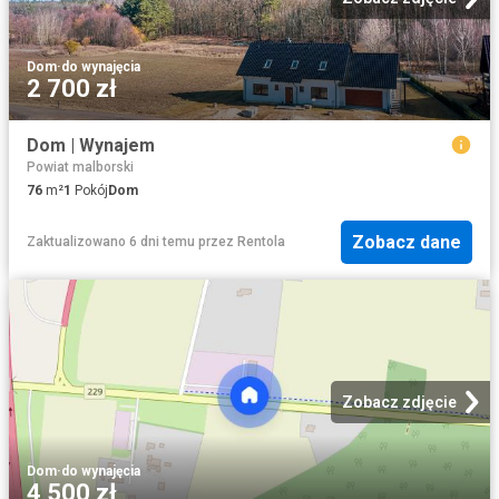
Dom
·
do wynajęcia
2 700 zł
Dom | Wynajem
Powiat malborski
76
m²
1
Pokój
Dom
Zobacz dane
Zaktualizowano 6 dni temu
przez
Rentola
Zobacz zdjęcie
Dom
·
do wynajęcia
4 500 zł