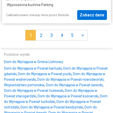
·
Wyposażona kuchnia
·
Parking
Zobacz dane
Zaktualizowano miesiąc temu
przez
Rentola
1
2
3
4
5
>
Podobne wyniki
Dom do Wynajęcia w Gmina Lichnowy
Dom do Wynajęcia w Powiat kartuski
,
Dom do Wynajęcia w Powiat
gdański
,
Dom do Wynajęcia w Powiat pucki
,
Dom do Wynajęcia w
Powiat wejherowski
,
Dom do Wynajęcia w Powiat nowodworski,
Województwo pomorskie
,
Dom do Wynajęcia w Powiat świecki
,
Dom do Wynajęcia w Powiat tczewski
,
Dom do Wynajęcia w
Powiat starogardzki
,
Dom do Wynajęcia w Powiat kościerski
,
Dom
do Wynajęcia w Powiat tucholski
,
Dom do Wynajęcia w Powiat
ostródzki
,
Dom do Wynajęcia w Powiat kwidzyński
,
Dom do
Wynajęcia w Powiat iławski
,
Dom do Wynajęcia w Powiat