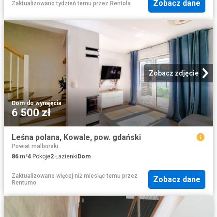
Zobacz dane
Zaktualizowano tydzień temu
przez
Rentola
Zobacz zdjęcie
Dom
·
do wynajęcia
6 500 zł
Leśna polana, Kowale, pow. gdański
Powiat malborski
86
m²
4
Pokoje
2
Łazienki
Dom
Zaktualizowano więcej niż miesiąc temu
przez
Zobacz dane
Rentumo