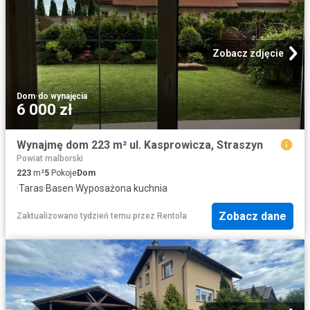
Zobacz zdjęcie
Dom
·
do wynajęcia
6 000 zł
Wynajmę dom 223 m² ul. Kasprowicza, Straszyn
Powiat malborski
223
m²
5
Pokoje
Dom
·
Taras
·
Basen
·
Wyposażona kuchnia
Zobacz dane
Zaktualizowano tydzień temu
przez
Rentola