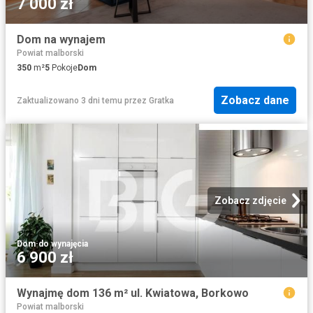
7 000 zł
Dom na wynajem
Powiat malborski
350
m²
5
Pokoje
Dom
Zobacz dane
Zaktualizowano 3 dni temu
przez
Gratka
Zobacz zdjęcie
Dom
·
do wynajęcia
6 900 zł
Wynajmę dom 136 m² ul. Kwiatowa, Borkowo
Powiat malborski