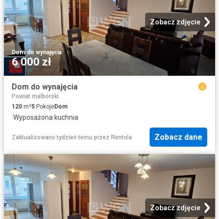
Zobacz zdjęcie
Dom
·
do wynajęcia
6 000 zł
Dom do wynajęcia
Powiat malborski
120
m²
5
Pokoje
Dom
·
Wyposażona kuchnia
Zobacz dane
Zaktualizowano tydzień temu
przez
Rentola
Zobacz zdjęcie