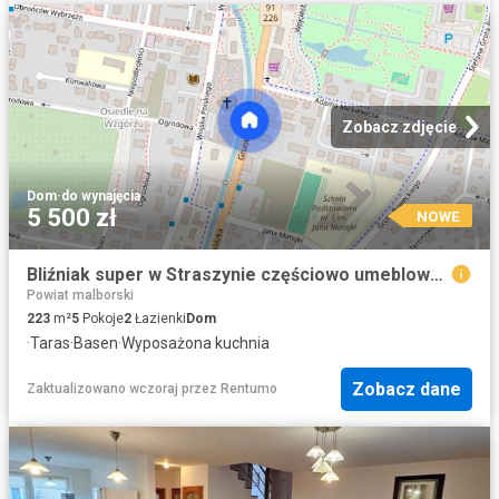
Zobacz zdjęcie
Dom
·
do wynajęcia
5 500 zł
NOWE
Bliźniak super w Straszynie częściowo umeblowany
Powiat malborski
223
m²
5
Pokoje
2
Łazienki
Dom
·
Taras
·
Basen
·
Wyposażona kuchnia
Zobacz dane
Zaktualizowano wczoraj
przez
Rentumo