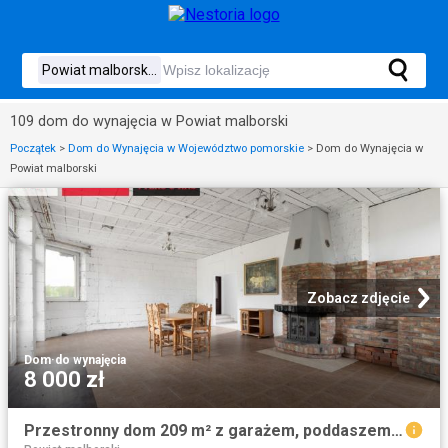
109 dom do wynajęcia w Powiat malborski
Początek
>
Dom do Wynajęcia w Województwo pomorskie
>
Dom do Wynajęcia w
Powiat malborski
Zobacz zdjęcie
Dom
·
do wynajęcia
8 000 zł
Przestronny dom 209 m² z garażem, poddaszem i dużą działką