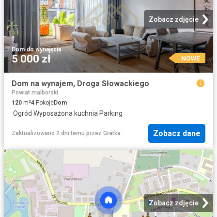
Zobacz zdjęcie
Dom
·
do wynajęcia
5 000 zł
NOWE
Dom na wynajem, Droga Słowackiego
Powiat malborski
120
m²
4
Pokoje
Dom
·
Ogród
·
Wyposażona kuchnia
·
Parking
Zobacz dane
Zaktualizowano 2 dni temu
przez
Gratka
Zobacz zdjęcie