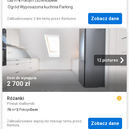
120
m²
4
Pokoje
1
Łazienka
Dom
·
Ogród
·
Wyposażona kuchnia
·
Parking
Zobacz dane
Zaktualizowano 2 dni temu
przez
Rentumo
12 pictures
Dom
·
do wynajęcia
2 700 zł
Różanki
Powiat malborski
76
m²
2
Pokoje
Dom
Zaktualizowano więcej niż miesiąc temu
przez
Zobacz dane
Rentola