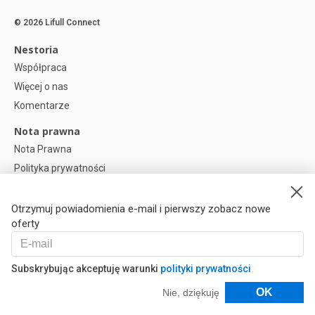
© 2026 Lifull Connect
Nestoria
Współpraca
Więcej o nas
Komentarze
Nota prawna
Nota Prawna
Polityka prywatności
Polityka plików cookies
Preferencje plików cookie
Otrzymuj powiadomienia e-mail i pierwszy zobacz nowe
oferty
Help
Pytania
Subskrybując akceptuję warunki
polityki prywatności
Nasi Partnerzy
Filtry
OK
Nie, dziękuję