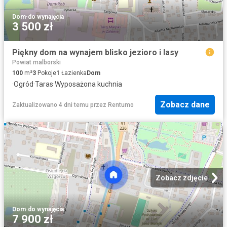
Dom
·
do wynajęcia
3 500 zł
Piękny dom na wynajem blisko jezioro i lasy
Powiat malborski
100
m²
3
Pokoje
1
Łazienka
Dom
·
Ogród
·
Taras
·
Wyposażona kuchnia
Zobacz dane
Zaktualizowano 4 dni temu
przez
Rentumo
Zobacz zdjęcie
Dom
·
do wynajęcia
7 900 zł