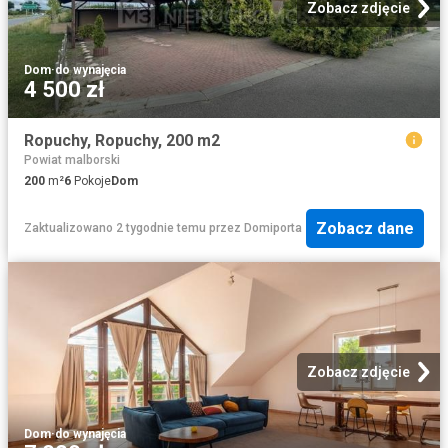
Zobacz zdjęcie
Dom
·
do wynajęcia
4 500 zł
Ropuchy, Ropuchy, 200 m2
Powiat malborski
200
m²
6
Pokoje
Dom
Zobacz dane
Zaktualizowano 2 tygodnie temu
przez
Domiporta
Zobacz zdjęcie
Dom
·
do wynajęcia