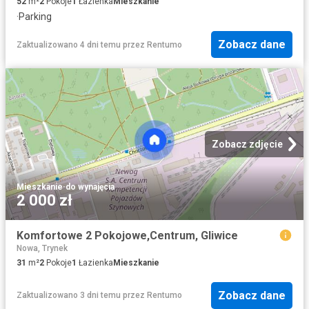
52
m²
2
Pokoje
1
Łazienka
Mieszkanie
·
Parking
Zobacz dane
Zaktualizowano 4 dni temu
przez
Rentumo
Zobacz zdjęcie
Mieszkanie
·
do wynajęcia
2 000 zł
Komfortowe 2 Pokojowe,Centrum, Gliwice
Nowa, Trynek
31
m²
2
Pokoje
1
Łazienka
Mieszkanie
Zobacz dane
Zaktualizowano 3 dni temu
przez
Rentumo