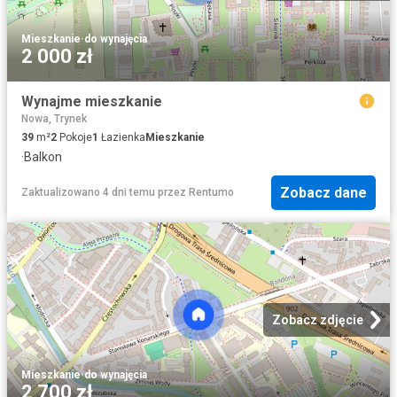
Mieszkanie
·
do wynajęcia
2 000 zł
Wynajme mieszkanie
Nowa, Trynek
39
m²
2
Pokoje
1
Łazienka
Mieszkanie
·
Balkon
Zobacz dane
Zaktualizowano 4 dni temu
przez
Rentumo
Zobacz zdjęcie
Mieszkanie
·
do wynajęcia
2 700 zł