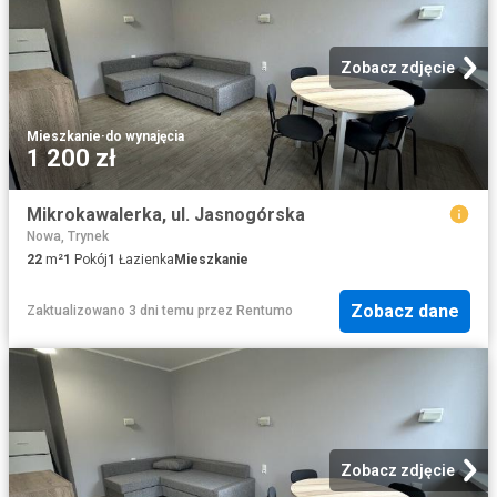
Zobacz zdjęcie
Mieszkanie
·
do wynajęcia
1 200 zł
Mikrokawalerka, ul. Jasnogórska
Nowa, Trynek
22
m²
1
Pokój
1
Łazienka
Mieszkanie
Zobacz dane
Zaktualizowano 3 dni temu
przez
Rentumo
Zobacz zdjęcie