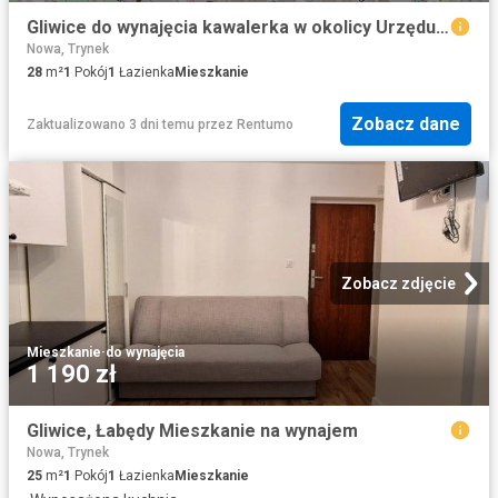
Gliwice do wynajęcia kawalerka w okolicy Urzędu Miasta
Nowa, Trynek
28
m²
1
Pokój
1
Łazienka
Mieszkanie
Zobacz dane
Zaktualizowano 3 dni temu
przez
Rentumo
Zobacz zdjęcie
Mieszkanie
·
do wynajęcia
1 190 zł
Gliwice, Łabędy Mieszkanie na wynajem
Nowa, Trynek
25
m²
1
Pokój
1
Łazienka
Mieszkanie