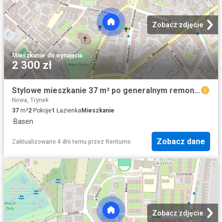
Zobacz zdjęcie
Mieszkanie
·
do wynajęcia
2 300 zł
Stylowe mieszkanie 37 m² po generalnym remoncie w Centrum Gliwic
Nowa, Trynek
37
m²
2
Pokoje
1
Łazienka
Mieszkanie
·
Basen
Zobacz dane
Zaktualizowano 4 dni temu
przez
Rentumo
Zobacz zdjęcie