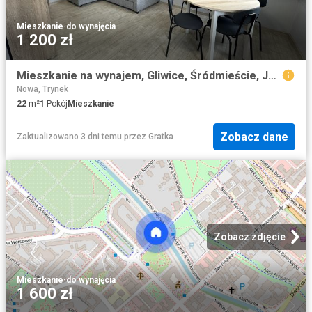
Mieszkanie
·
do wynajęcia
1 200 zł
Mieszkanie na wynajem, Gliwice, Śródmieście, Jasnogórska
Nowa, Trynek
22
m²
1
Pokój
Mieszkanie
Zobacz dane
Zaktualizowano 3 dni temu
przez
Gratka
Zobacz zdjęcie
Mieszkanie
·
do wynajęcia
1 600 zł