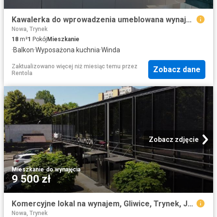
Kawalerka do wprowadzenia umeblowana wynajem ul. Pszczyńska, Gliwice
Nowa, Trynek
18
m²
1
Pokój
Mieszkanie
·
Balkon
·
Wyposażona kuchnia
·
Winda
Zaktualizowano więcej niż miesiąc temu
przez
Zobacz dane
Rentola
Zobacz zdjęcie
Mieszkanie
·
do wynajęcia
9 500 zł
Komercyjne lokal na wynajem, Gliwice, Trynek, Jasna
Nowa, Trynek