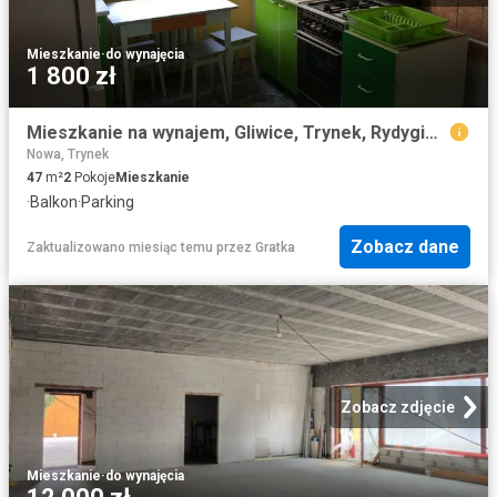
Mieszkanie
·
do wynajęcia
1 800 zł
Mieszkanie na wynajem, Gliwice, Trynek, Rydygiera
Nowa, Trynek
47
m²
2
Pokoje
Mieszkanie
·
Balkon
·
Parking
Zobacz dane
Zaktualizowano miesiąc temu
przez
Gratka
Zobacz zdjęcie
Mieszkanie
·
do wynajęcia