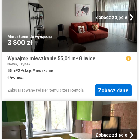
Zobacz zdjęcie
Mieszkanie
·
do wynajęcia
3 800 zł
Wynajmę mieszkanie 55,04 m² Gliwice
Nowa, Trynek
55
m²
2
Pokoje
Mieszkanie
·
Piwnica
Zobacz dane
Zaktualizowano tydzień temu
przez
Rentola
Zobacz zdjęcie