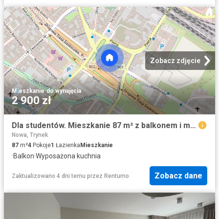
Zobacz zdjęcie
Mieszkanie
·
do wynajęcia
2 900 zł
Dla studentów. Mieszkanie 87 m² z balkonem i miejscem postojowym
Nowa, Trynek
87
m²
4
Pokoje
1
Łazienka
Mieszkanie
·
Balkon
·
Wyposażona kuchnia
Zobacz dane
Zaktualizowano 4 dni temu
przez
Rentumo