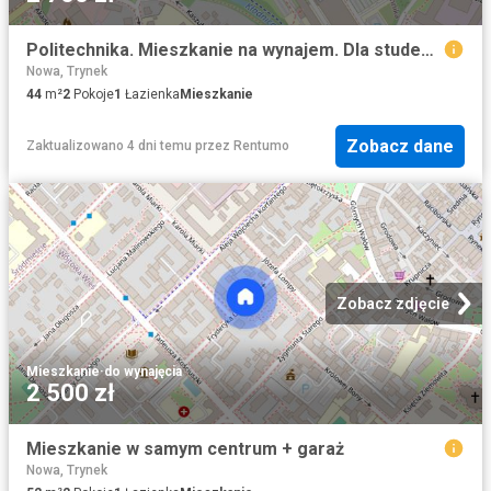
Politechnika. Mieszkanie na wynajem. Dla studenta
Nowa, Trynek
44
m²
2
Pokoje
1
Łazienka
Mieszkanie
Zobacz dane
Zaktualizowano 4 dni temu
przez
Rentumo
Zobacz zdjęcie
Mieszkanie
·
do wynajęcia
2 500 zł
Mieszkanie w samym centrum + garaż
Nowa, Trynek