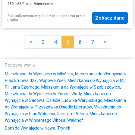
250
m²
8
Pokoje
Mieszkanie
Zaktualizowano więcej niż miesiąc temu
przez
Zobacz dane
Gratka
<
3
4
5
6
7
>
Podobne wyniki
Mieszkania do Wynajęcia w Młyńska
,
Mieszkania do Wynajęcia w
Plac Grunwaldzki, Wójtowa Wieś
,
Mieszkania do Wynajęcia w Mjr
Pil Jana Czernego
,
Mieszkania do Wynajęcia w Szobiszowice
,
Mieszkania do Wynajęcia w Zimnej Wody
,
Mieszkania do
Wynajęcia w Sadowa, Osiedle Ludwika Waryńskiego
,
Mieszkania
do Wynajęcia w Przyszówka Osiedle Literatów
,
Mieszkania do
Wynajęcia w Plac Wolności, Centrum Północ
,
Mieszkania do
Wynajęcia w Wincentego Witosa, Waldhof
Dom do Wynajęcia w Nowa, Trynek