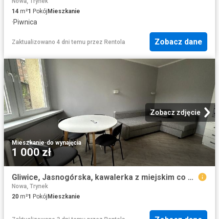
Nowa, Trynek
14
m²
1
Pokój
Mieszkanie
·
Piwnica
Zobacz dane
Zaktualizowano 4 dni temu
przez
Rentola
Zobacz zdjęcie
Mieszkanie
·
do wynajęcia
1 000 zł
Gliwice, Jasnogórska, kawalerka z miejskim co Śródmieście
Nowa, Trynek
20
m²
1
Pokój
Mieszkanie