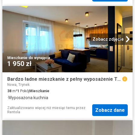
Zobacz zdjęcie
Mieszkanie
·
do wynajęcia
1 950 zł
Bardzo ładne mieszkanie z pełny wyposażenie Trynek ul. Kunickiego, Gliwice
Nowa, Trynek
38
m²
1
Pokój
Mieszkanie
·
Wyposażona kuchnia
Zaktualizowano więcej niż miesiąc temu
przez
Zobacz dane
Rentola