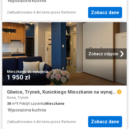
·
Wyposażona kuchnia
Zobacz dane
Zaktualizowano 4 dni temu
przez
Rentumo
Zobacz zdjęcie
Mieszkanie
·
do wynajęcia
1 950 zł
Gliwice, Trynek, Kunickiego Mieszkanie na wynajem
Nowa, Trynek
38
m²
1
Pokój
1
Łazienka
Mieszkanie
·
Wyposażona kuchnia
Zobacz dane
Zaktualizowano 4 dni temu
przez
Rentumo