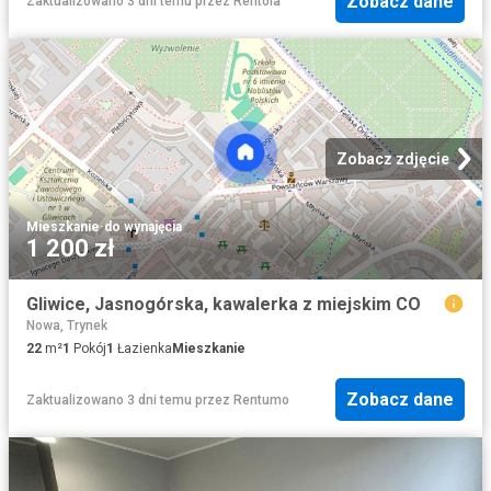
Zobacz dane
Zaktualizowano 3 dni temu
przez
Rentola
Zobacz zdjęcie
Mieszkanie
·
do wynajęcia
1 200 zł
Gliwice, Jasnogórska, kawalerka z miejskim CO
Nowa, Trynek
22
m²
1
Pokój
1
Łazienka
Mieszkanie
Zobacz dane
Zaktualizowano 3 dni temu
przez
Rentumo