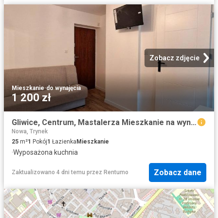
Zobacz zdjęcie
Mieszkanie
·
do wynajęcia
1 200 zł
Gliwice, Centrum, Mastalerza Mieszkanie na wynajem
Nowa, Trynek
25
m²
1
Pokój
1
Łazienka
Mieszkanie
·
Wyposażona kuchnia
Zobacz dane
Zaktualizowano 4 dni temu
przez
Rentumo