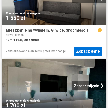
Mieszkanie
·
do wynajęcia
1 550 zł
Mieszkanie na wynajem, Gliwice, Śródmieście
Nowa, Trynek
18
m²
1
Pokój
Mieszkanie
Zobacz dane
Zaktualizowano 4 dni temu
przez
morizon.pl
Zobacz zdjęcie
Mieszkanie
·
do wynajęcia
1 700 zł