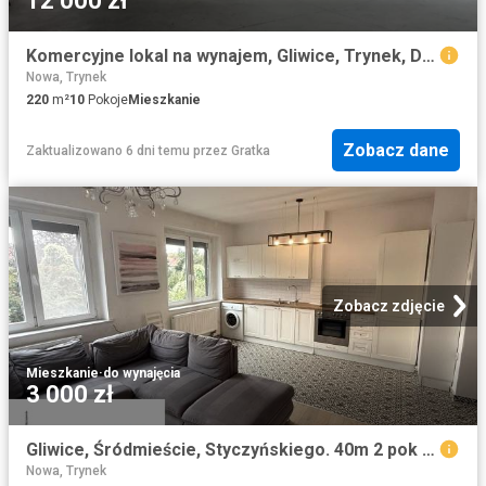
12 000 zł
Komercyjne lokal na wynajem, Gliwice, Trynek, Dzierżona
Nowa, Trynek
220
m²
10
Pokoje
Mieszkanie
Zobacz dane
Zaktualizowano 6 dni temu
przez
Gratka
Zobacz zdjęcie
Mieszkanie
·
do wynajęcia
3 000 zł
Gliwice, Śródmieście, Styczyńskiego. 40m 2 pok co
Nowa, Trynek