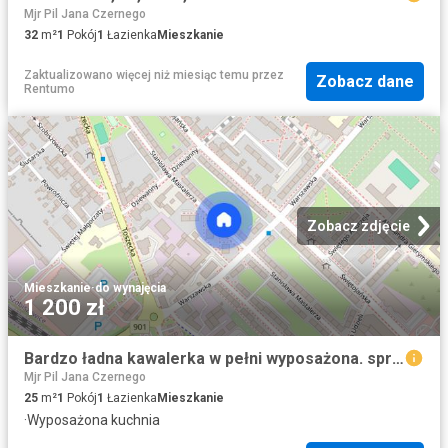
Mjr Pil Jana Czernego
32
m²
1
Pokój
1
Łazienka
Mieszkanie
Zaktualizowano więcej niż miesiąc temu
przez
Zobacz dane
Rentumo
Zobacz zdjęcie
Mieszkanie
·
do wynajęcia
1 200 zł
Bardzo ładna kawalerka w pełni wyposażona. sprawd
Mjr Pil Jana Czernego
25
m²
1
Pokój
1
Łazienka
Mieszkanie
·
Wyposażona kuchnia