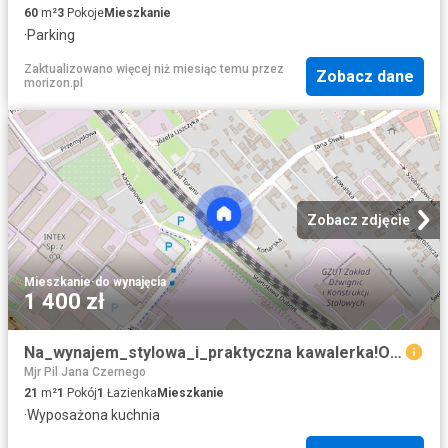
60
m²
3
Pokoje
Mieszkanie
·
Parking
Zaktualizowano więcej niż miesiąc temu
przez
Zobacz dane
morizon.pl
Zobacz zdjęcie
Mieszkanie
·
do wynajęcia
1 400 zł
Na_wynajem_stylowa_i_praktyczna kawalerka!OKAZJA!Bez_prowizji!
Mjr Pil Jana Czernego
21
m²
1
Pokój
1
Łazienka
Mieszkanie
·
Wyposażona kuchnia