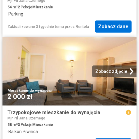
Mjr Pil Jana Czernego
54
m²
2
Pokoje
Mieszkanie
·
Parking
Zobacz dane
Zaktualizowano 3 tygodnie temu
przez
Rentola
Zobacz zdjęcie
Mieszkanie
·
do wynajęcia
2 000 zł
Trzypokojowe mieszkanie do wynajęcia
Mjr Pil Jana Czernego
58
m²
3
Pokoje
Mieszkanie
·
Balkon
·
Piwnica