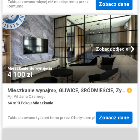
Zaktualizowano więcej niż miesiąc temu
przez
Zobacz dane
Rentumo
Zobacz zdjęcie
Mieszkanie
·
do wynajęcia
4 100 zł
Mieszkanie wynajmę, GLIWICE, ŚRÓDMIEŚCIE, Zygmunta Starego, 64 m2, cena: 4 100 zł
Mjr Pil Jana Czernego
64
m²
3
Pokoje
Mieszkanie
Zobacz dane
Zaktualizowano tydzień temu
przez
Oferty-dom.pl