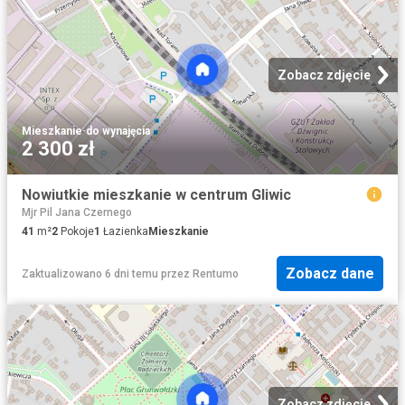
Zobacz zdjęcie
Mieszkanie
·
do wynajęcia
2 300 zł
Nowiutkie mieszkanie w centrum Gliwic
Mjr Pil Jana Czernego
41
m²
2
Pokoje
1
Łazienka
Mieszkanie
Zobacz dane
Zaktualizowano 6 dni temu
przez
Rentumo
Zobacz zdjęcie