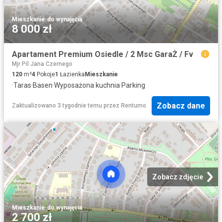
Mieszkanie
·
do wynajęcia
8 000 zł
Apartament Premium Osiedle / 2 Msc GaraŻ / Fv
Mjr Pil Jana Czernego
120
m²
4
Pokoje
1
Łazienka
Mieszkanie
·
Taras
·
Basen
·
Wyposażona kuchnia
·
Parking
Zobacz dane
Zaktualizowano 3 tygodnie temu
przez
Rentumo
Zobacz zdjęcie
Mieszkanie
·
do wynajęcia
2 700 zł