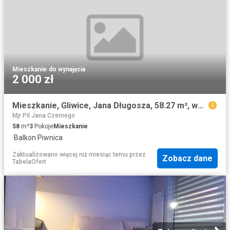
Mieszkanie
·
do wynajęcia
2 000 zł
Mieszkanie, Gliwice, Jana Długosza, 58.27 m², wynajmę mieszkanie
Mjr Pil Jana Czernego
58
m²
3
Pokoje
Mieszkanie
·
Balkon
·
Piwnica
Zaktualizowano więcej niż miesiąc temu
przez
Zobacz dane
TabelaOfert