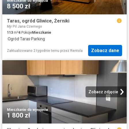
Mieszkanie
·
do wynajęcia
8 500 zł
Taras, ogród Gliwice, Żerniki
Mjr Pil Jana Czernego
113
m²
4
Pokoje
Mieszkanie
·
Ogród
·
Taras
·
Parking
Zobacz dane
Zaktualizowano 2 tygodnie temu
przez
Rentola
Zobacz zdjęcie
Mieszkanie
·
do wynajęcia
1 800 zł