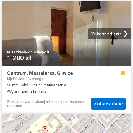
Zobacz zdjęcie
Mieszkanie
·
do wynajęcia
1 200 zł
Centrum, Mastalerza, Gliwice
Mjr Pil Jana Czernego
25
m²
1
Pokój
1
Łazienka
Mieszkanie
·
Wyposażona kuchnia
Zaktualizowano więcej niż miesiąc temu
przez
Zobacz dane
Rentumo