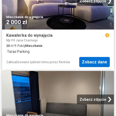
Zobacz zdjęcie
Mieszkanie
·
do wynajęcia
2 000 zł
Kawalerka do wynajęcia
Mjr Pil Jana Czernego
20
m²
1
Pokój
Mieszkanie
·
Taras
·
Parking
Zobacz dane
Zaktualizowano tydzień temu
przez
Rentola
Zobacz zdjęcie
Mieszkanie
·
do wynajęcia