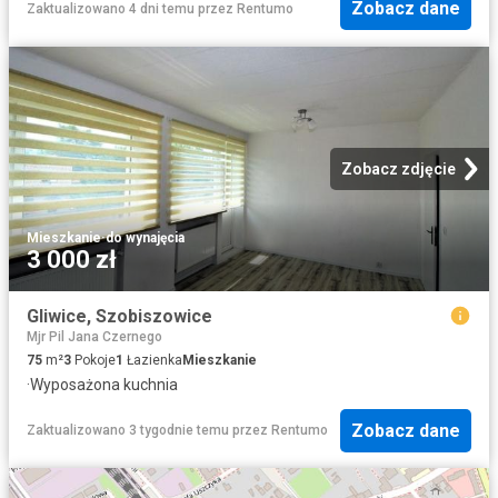
Zobacz dane
Zaktualizowano 4 dni temu
przez
Rentumo
Zobacz zdjęcie
Mieszkanie
·
do wynajęcia
3 000 zł
Gliwice, Szobiszowice
Mjr Pil Jana Czernego
75
m²
3
Pokoje
1
Łazienka
Mieszkanie
·
Wyposażona kuchnia
Zobacz dane
Zaktualizowano 3 tygodnie temu
przez
Rentumo