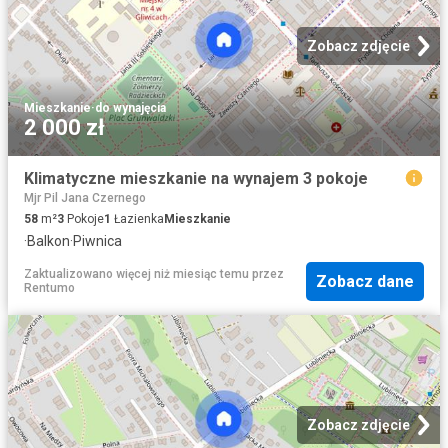
Zobacz zdjęcie
Mieszkanie
·
do wynajęcia
2 000 zł
Klimatyczne mieszkanie na wynajem 3 pokoje
Mjr Pil Jana Czernego
58
m²
3
Pokoje
1
Łazienka
Mieszkanie
·
Balkon
·
Piwnica
Zaktualizowano więcej niż miesiąc temu
przez
Zobacz dane
Rentumo
Zobacz zdjęcie