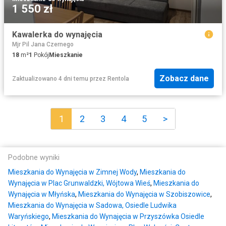
1 550 zł
Kawalerka do wynajęcia
Mjr Pil Jana Czernego
18
m²
1
Pokój
Mieszkanie
Zobacz dane
Zaktualizowano 4 dni temu
przez
Rentola
1
2
3
4
5
>
Podobne wyniki
Mieszkania do Wynajęcia w Zimnej Wody
,
Mieszkania do
Wynajęcia w Plac Grunwaldzki, Wójtowa Wieś
,
Mieszkania do
Wynajęcia w Młyńska
,
Mieszkania do Wynajęcia w Szobiszowice
,
Mieszkania do Wynajęcia w Sadowa, Osiedle Ludwika
Waryńskiego
,
Mieszkania do Wynajęcia w Przyszówka Osiedle