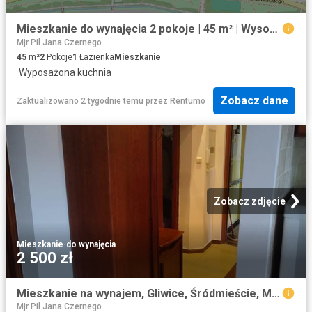
Mieszkanie do wynajęcia 2 pokoje | 45 m² | Wysoki standard | Norwida
Mjr Pil Jana Czernego
45
m²
2
Pokoje
1
Łazienka
Mieszkanie
·
Wyposażona kuchnia
Zobacz dane
Zaktualizowano 2 tygodnie temu
przez
Rentumo
Zobacz zdjęcie
Mieszkanie
·
do wynajęcia
2 500 zł
Mieszkanie na wynajem, Gliwice, Śródmieście, Mickiewicza
Mjr Pil Jana Czernego