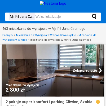
463 mieszkania do wynajęcia w Mjr Pil Jana Czernego
Początek
>
Mieszkania do Wynajęcia w Województwo śląskie
>
Mieszkania do
Wynajęcia w Gliwice
>
Mieszkania do Wynajęcia w Mjr Pil Jana Czernego
Zobacz zdjęcie
Mieszkanie
·
do wynajęcia
2 800 zł
2 pokoje super komfort i parking Gliwice, Szobiszowice