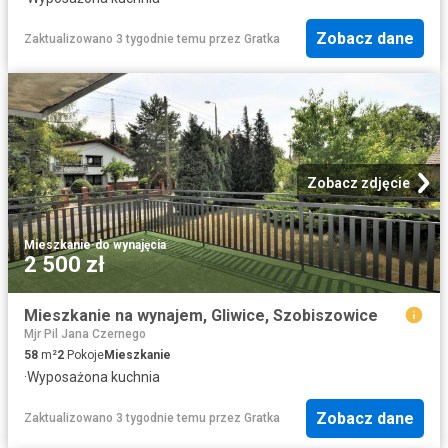
Zobacz dane
Zaktualizowano 3 tygodnie temu
przez
Gratka
Zobacz zdjęcie
Mieszkanie
·
do wynajęcia
2 500 zł
Mieszkanie na wynajem, Gliwice, Szobiszowice
Mjr Pil Jana Czernego
58
m²
2
Pokoje
Mieszkanie
·
Wyposażona kuchnia
Zobacz dane
Zaktualizowano 3 tygodnie temu
przez
Gratka