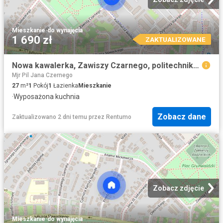
Mieszkanie
·
do wynajęcia
1 690 zł
ZAKTUALIZOWANE
Nowa kawalerka, Zawiszy Czarnego, politechnika, bezpośrednio, od zaraz
Mjr Pil Jana Czernego
27
m²
1
Pokój
1
Łazienka
Mieszkanie
·
Wyposażona kuchnia
Zobacz dane
Zaktualizowano 2 dni temu
przez
Rentumo
Zobacz zdjęcie
Mieszkanie
·
do wynajęcia