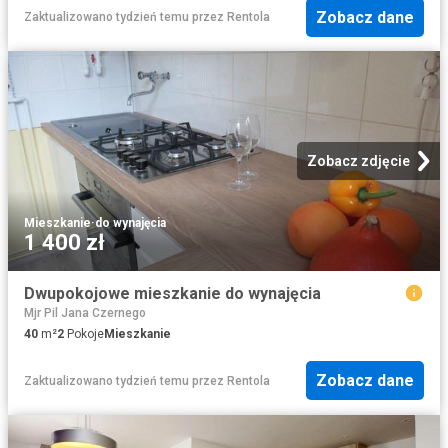
Zobacz dane
Zaktualizowano tydzień temu
przez
Rentola
Zobacz zdjęcie
Mieszkanie
·
do wynajęcia
1 400 zł
Dwupokojowe mieszkanie do wynajęcia
Mjr Pil Jana Czernego
40
m²
2
Pokoje
Mieszkanie
Zobacz dane
Zaktualizowano tydzień temu
przez
Rentola