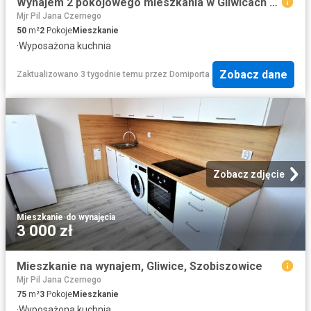
Wynajem 2 pokojowego mieszkania w Gliwicach zapraszam
Mjr Pil Jana Czernego
50
m²
2
Pokoje
Mieszkanie
·
Wyposażona kuchnia
Zobacz dane
Zaktualizowano 3 tygodnie temu
przez
Domiporta
Zobacz zdjęcie
Mieszkanie
·
do wynajęcia
3 000 zł
Mieszkanie na wynajem, Gliwice, Szobiszowice
Mjr Pil Jana Czernego
75
m²
3
Pokoje
Mieszkanie
·
Wyposażona kuchnia