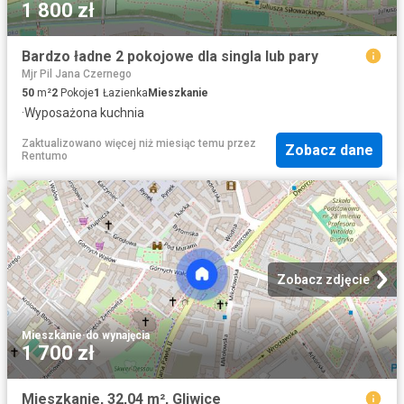
1 800 zł
Bardzo ładne 2 pokojowe dla singla lub pary
Mjr Pil Jana Czernego
50
m²
2
Pokoje
1
Łazienka
Mieszkanie
·
Wyposażona kuchnia
Zaktualizowano więcej niż miesiąc temu
przez
Zobacz dane
Rentumo
Zobacz zdjęcie
Mieszkanie
·
do wynajęcia
1 700 zł
Mieszkanie, 32,04 m², Gliwice