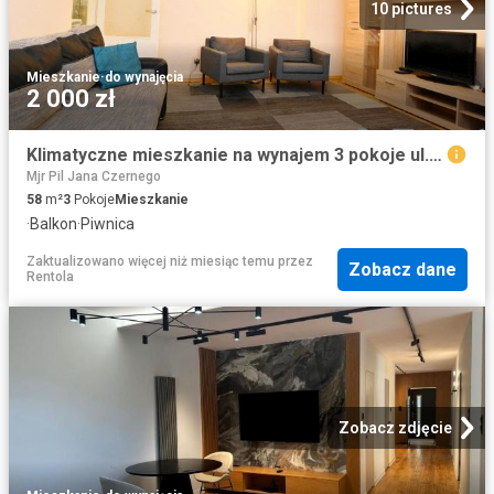
10 pictures
Mieszkanie
·
do wynajęcia
2 000 zł
Klimatyczne mieszkanie na wynajem 3 pokoje ul. Długosza, Gliwice
Mjr Pil Jana Czernego
58
m²
3
Pokoje
Mieszkanie
·
Balkon
·
Piwnica
Zaktualizowano więcej niż miesiąc temu
przez
Zobacz dane
Rentola
Zobacz zdjęcie