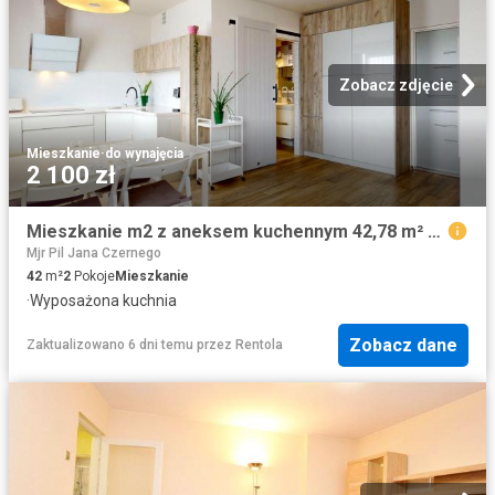
Zobacz zdjęcie
Mieszkanie
·
do wynajęcia
2 100 zł
Mieszkanie m2 z aneksem kuchennym 42,78 m² na wynajem Gliwice, Śródmieście
Mjr Pil Jana Czernego
42
m²
2
Pokoje
Mieszkanie
·
Wyposażona kuchnia
Zobacz dane
Zaktualizowano 6 dni temu
przez
Rentola