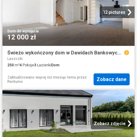
12 pictures
Dom
·
do wynajęcia
12 000 zł
Świeżo wykończony dom w Dawidach Bankowych, 15 minut od Lotniska Chopina, 30 minut od centrum Warszawy
Laszczki
250
m²
4
Pokoje
3
Łazienki
Dom
Zaktualizowano więcej niż miesiąc temu
przez
Zobacz dane
Rentumo
Zobacz zdjęcie