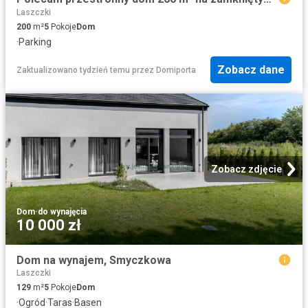
Laszczki
200
m²
5
Pokoje
Dom
·
Parking
Zobacz dane
Zaktualizowano tydzień temu
przez
Domiporta
Zobacz zdjęcie
Dom
·
do wynajęcia
10 000 zł
Dom na wynajem, Smyczkowa
Laszczki
129
m²
5
Pokoje
Dom
·
Ogród
·
Taras
·
Basen