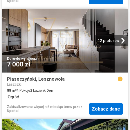
Nportal
12 pictures
Dom
·
do wynajęcia
7 000 zł
Piaseczyński, Lesznowola
Laszczki
88
m²
4
Pokoje
2
Łazienki
Dom
·
Ogród
Zaktualizowano więcej niż miesiąc temu
przez
Zobacz dane
Nportal