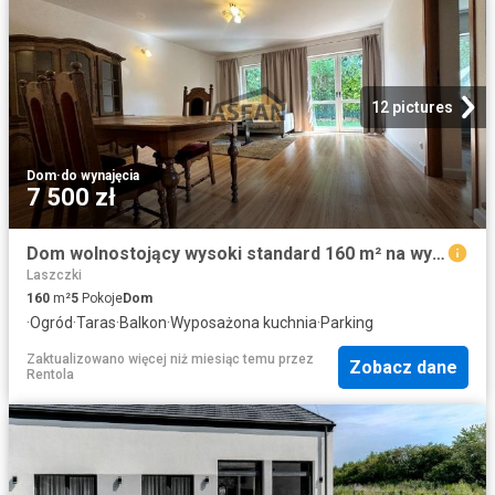
12 pictures
Dom
·
do wynajęcia
7 500 zł
Dom wolnostojący wysoki standard 160 m² na wynajem Janki
Laszczki
160
m²
5
Pokoje
Dom
·
Ogród
·
Taras
·
Balkon
·
Wyposażona kuchnia
·
Parking
Zaktualizowano więcej niż miesiąc temu
przez
Zobacz dane
Rentola