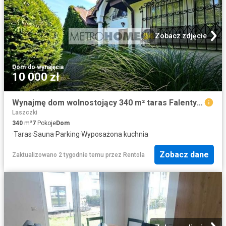
Zobacz zdjęcie
Dom
·
do wynajęcia
10 000 zł
Wynajmę dom wolnostojący 340 m² taras Falenty Nowe
Laszczki
340
m²
7
Pokoje
Dom
·
Taras
·
Sauna
·
Parking
·
Wyposażona kuchnia
Zobacz dane
Zaktualizowano 2 tygodnie temu
przez
Rentola