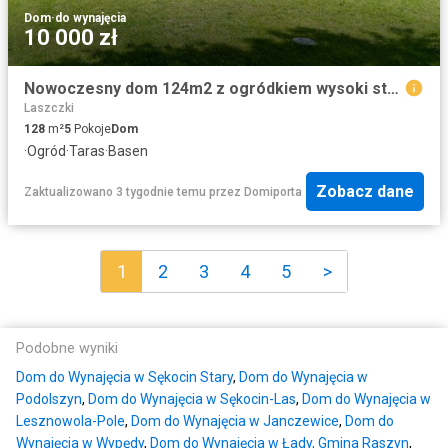
Dom
·
do wynajęcia
10 000 zł
Nowoczesny dom 124m2 z ogródkiem wysoki standard i funkcjonalność
Laszczki
128
m²
5
Pokoje
Dom
·
Ogród
·
Taras
·
Basen
Zobacz dane
Zaktualizowano 3 tygodnie temu
przez
Domiporta
1
2
3
4
5
>
Podobne wyniki
Dom do Wynajęcia w Sękocin Stary
,
Dom do Wynajęcia w
Podolszyn
,
Dom do Wynajęcia w Sękocin-Las
,
Dom do Wynajęcia w
Lesznowola-Pole
,
Dom do Wynajęcia w Janczewice
,
Dom do
Wynajęcia w Wypędy
,
Dom do Wynajęcia w Łady, Gmina Raszyn
,