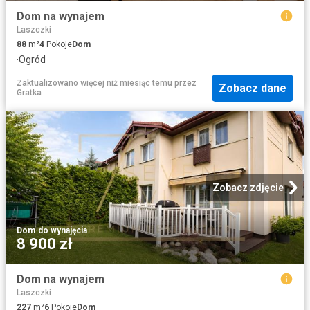
Dom na wynajem
Laszczki
88
m²
4
Pokoje
Dom
·
Ogród
Zaktualizowano więcej niż miesiąc temu
przez
Zobacz dane
Gratka
Zobacz zdjęcie
Dom
·
do wynajęcia
8 900 zł
Dom na wynajem
Laszczki
227
m²
6
Pokoje
Dom