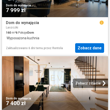
Dom
·
do wynajęcia
7 999 zł
Dom do wynajęcia
Laszczki
160
m²
6
Pokoje
Dom
·
Wyposażona kuchnia
Zobacz dane
Zaktualizowano 6 dni temu
przez
Rentola
Zobacz zdjęcie
Dom
·
do wynajęcia
7 400 zł