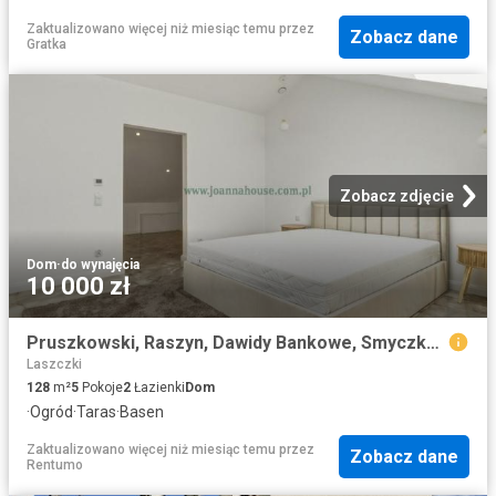
Zaktualizowano więcej niż miesiąc temu
przez
Zobacz dane
Gratka
Zobacz zdjęcie
Dom
·
do wynajęcia
10 000 zł
Pruszkowski, Raszyn, Dawidy Bankowe, Smyczkowa
Laszczki
128
m²
5
Pokoje
2
Łazienki
Dom
·
Ogród
·
Taras
·
Basen
Zaktualizowano więcej niż miesiąc temu
przez
Zobacz dane
Rentumo