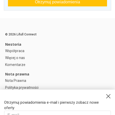
Otrzymuj powiadomienia
© 2026 Lifull Connect
Nestoria
Współpraca
Więcej o nas
Komentarze
Nota prawna
Nota Prawna
Polityka prywatności
Polityka plików cookies
Preferencje plików cookie
Otrzymuj powiadomienia e-mail i pierwszy zobacz nowe
oferty
Help