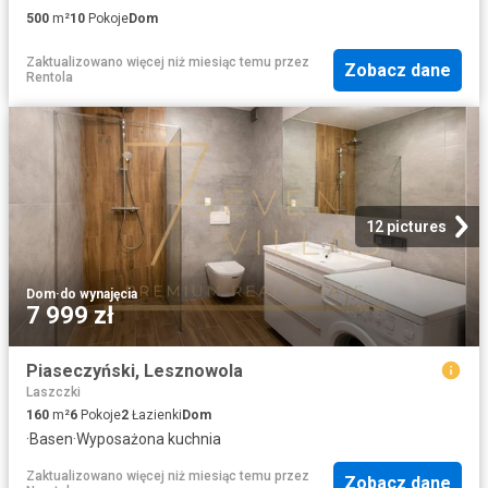
500
m²
10
Pokoje
Dom
Zaktualizowano więcej niż miesiąc temu
przez
Zobacz dane
Rentola
12 pictures
Dom
·
do wynajęcia
7 999 zł
Piaseczyński, Lesznowola
Laszczki
160
m²
6
Pokoje
2
Łazienki
Dom
·
Basen
·
Wyposażona kuchnia
Zaktualizowano więcej niż miesiąc temu
przez
Zobacz dane