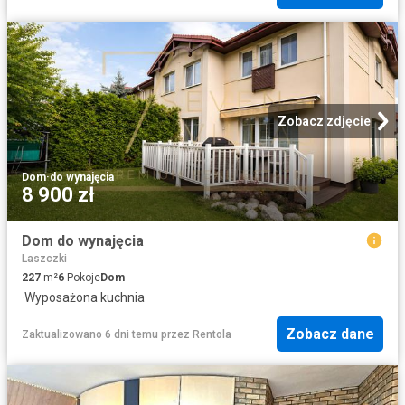
Zobacz zdjęcie
Dom
·
do wynajęcia
8 900 zł
Dom do wynajęcia
Laszczki
227
m²
6
Pokoje
Dom
·
Wyposażona kuchnia
Zobacz dane
Zaktualizowano 6 dni temu
przez
Rentola