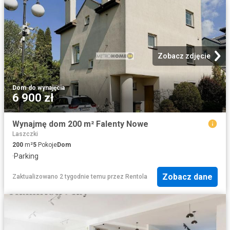
Zobacz zdjęcie
Dom
·
do wynajęcia
6 900 zł
Wynajmę dom 200 m² Falenty Nowe
Laszczki
200
m²
5
Pokoje
Dom
·
Parking
Zobacz dane
Zaktualizowano 2 tygodnie temu
przez
Rentola