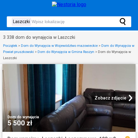
3 338 dom do wynajęcia w Laszczki
Początek
>
Dom do Wynajęcia w Województwo mazowieckie
>
Dom do Wynajęcia w
Powiat pruszkowski
>
Dom do Wynajęcia w Gmina Raszyn
>
Dom do Wynajęcia w
Laszczki
Zobacz zdjęcie
Dom
·
do wynajęcia
5 500 zł