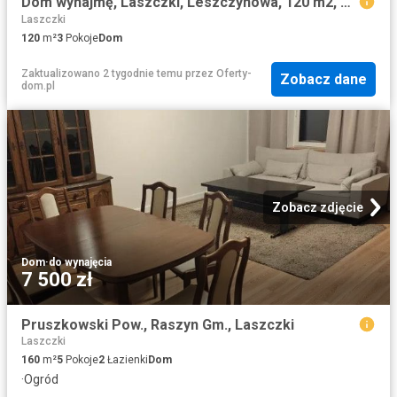
Dom wynajmę, Laszczki, Leszczynowa, 120 m2, cena: 5 500 zł
Laszczki
120
m²
3
Pokoje
Dom
Zaktualizowano 2 tygodnie temu
przez
Oferty-
Zobacz dane
dom.pl
Zobacz zdjęcie
Dom
·
do wynajęcia
7 500 zł
Pruszkowski Pow., Raszyn Gm., Laszczki
Laszczki
160
m²
5
Pokoje
2
Łazienki
Dom
·
Ogród