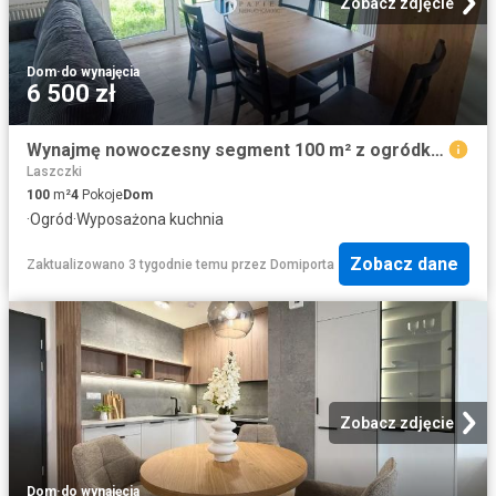
Zobacz zdjęcie
Dom
·
do wynajęcia
6 500 zł
Wynajmę nowoczesny segment 100 m² z ogródkiem w Słominie
Laszczki
100
m²
4
Pokoje
Dom
·
Ogród
·
Wyposażona kuchnia
Zobacz dane
Zaktualizowano 3 tygodnie temu
przez
Domiporta
Zobacz zdjęcie
Dom
·
do wynajęcia