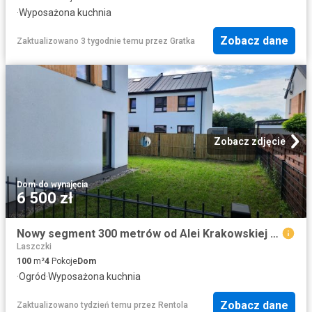
·
Wyposażona kuchnia
Zobacz dane
Zaktualizowano 3 tygodnie temu
przez
Gratka
Zobacz zdjęcie
Dom
·
do wynajęcia
6 500 zł
Nowy segment 300 metrów od Alei Krakowskiej ul. Dzikiej Gruszy, Słomin
Laszczki
100
m²
4
Pokoje
Dom
·
Ogród
·
Wyposażona kuchnia
Zobacz dane
Zaktualizowano tydzień temu
przez
Rentola