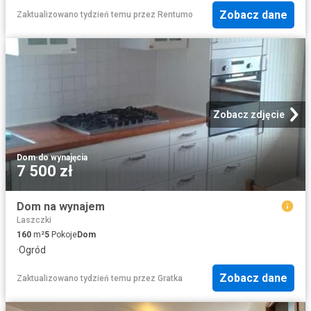
Zobacz dane
Zaktualizowano tydzień temu
przez
Rentumo
Zobacz zdjęcie
Dom
·
do wynajęcia
7 500 zł
Dom na wynajem
Laszczki
160
m²
5
Pokoje
Dom
·
Ogród
Zobacz dane
Zaktualizowano tydzień temu
przez
Gratka