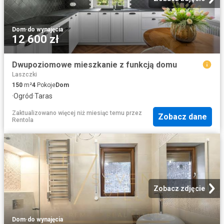
Dom
·
do wynajęcia
12 600 zł
Dwupoziomowe mieszkanie z funkcją domu
Laszczki
150
m²
4
Pokoje
Dom
·
Ogród
·
Taras
Zaktualizowano więcej niż miesiąc temu
przez
Zobacz dane
Rentola
Zobacz zdjęcie
Dom
·
do wynajęcia