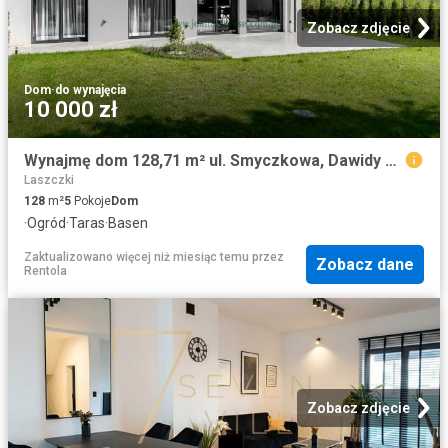
Zobacz zdjęcie
Dom
·
do wynajęcia
10 000 zł
Wynajmę dom 128,71 m² ul. Smyczkowa, Dawidy Bankowe
Laszczki
128
m²
5
Pokoje
Dom
·
Ogród
·
Taras
·
Basen
Zaktualizowano więcej niż miesiąc temu
przez
Zobacz dane
Rentola
Zobacz zdjęcie