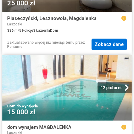
25 000 zł
Piaseczyński, Lesznowola, Magdalenka
Laszczki
336
m²
5
Pokoje
3
Łazienki
Dom
Zaktualizowano więcej niż miesiąc temu
przez
Zobacz dane
Rentumo
12 pictures
Dom
·
do wynajęcia
15 000 zł
dom wynajem MAGDALENKA
Laszczki