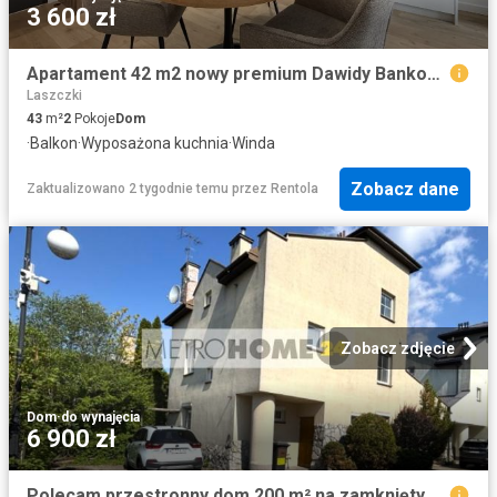
3 600 zł
Apartament 42 m2 nowy premium Dawidy Bankowe
Laszczki
43
m²
2
Pokoje
Dom
·
Balkon
·
Wyposażona kuchnia
·
Winda
Zobacz dane
Zaktualizowano 2 tygodnie temu
przez
Rentola
Zobacz zdjęcie
Dom
·
do wynajęcia
6 900 zł
Polecam przestronny dom 200 m² na zamkniętym osiedlu Falenty Nowe