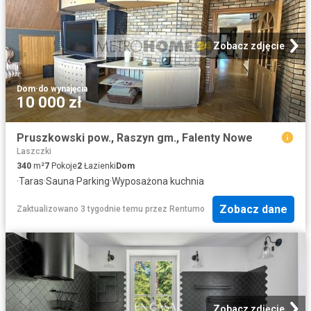
Zobacz zdjęcie
Dom
·
do wynajęcia
10 000 zł
Pruszkowski pow., Raszyn gm., Falenty Nowe
Laszczki
340
m²
7
Pokoje
2
Łazienki
Dom
·
Taras
·
Sauna
·
Parking
·
Wyposażona kuchnia
Zobacz dane
Zaktualizowano 3 tygodnie temu
przez
Rentumo
Zobacz zdjęcie