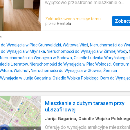
wyjątkowo przestronne mieszkanie o
powierzchni ok. 100 m², położone na 2. pi
budynku przy ul. Mieszka I 14 w Gliwicach
Zaktualizowano miesiąc temu
Zobac
propozycja dla osób, które cenią sobie ko
przez
Rentola
przestrzeń oraz funkcjonalny układ pomi
Mieszkanie przeszło remont i jest gotow
ki
wprowadzenia. Największym atutem
 do Wynajęcia w Plac Grunwaldzki, Wójtowa Wieś
,
Nieruchomości do Wyn
nieruchomości jest jasny, przestronny sal
 do Wynajęcia w Młyńska
,
Nieruchomości do Wynajęcia w Zimnej Wody
,
częścią wypoczynkową i jadalnianą oraz
Nieruchomości do Wynajęcia w Sadowa, Osiedle Ludwika Waryńskiego
,
wyjściem na balkon z widokiem na zieleń
iedle Literatów
,
Nieruchomości do Wynajęcia w Plac Wolności, Centrum
dyspozycji najemcy pozostaje również du
Witosa, Waldhof
,
Nieruchomości do Wynajęcia w Główna, Żernica
funkcjonalna kuchnia, komfortowa sypialni
Wynajęcia w Jurija Gagarina, Osiedle Wojska Polskiego
,
Dom do Wynajęci
dodatkowy 2pokóje, które mogą pełnić fu
pokoju dziecięcego, gabinetu lub drugiej sy
W skład mieszkania wchodzą: -przestron
z wyjściem na balkon, -oddzielna, w pełni
Mieszkanie z dużym tarasem przy
wyposażona kuchnia, -sypialnia, -sypialnia
ul.Szafirowej
dodatkowy pokój, łazienka z prysznicem,
przedpokój, duży balkon. Dodatkowe infor
Jurija Gagarina, Osiedle Wojska Polskieg
powierzchnia: ok. 100 m², 2. piętro, miesz
·
2
Pokoje
·
1
Łazienka
·
Mieszkanie
·
Taras
Oferuję do wynajęcia atrakcyjne mieszkan