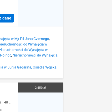
ętrze
. To
z dane
mfort,
eszczeń.
e do
ajęcia w Mjr Pil Jana Czernego
,
on z
Nieruchomości do Wynajęcia w
Nieruchomości do Wynajęcia w
. Do
 Północ
,
Nieruchomości do Wynajęcia
ża,
a oraz
a w Jurija Gagarina, Osiedle Wojska
nkcję
pialni.
ny salon
2 450 zł
 -
macje:
o
·
48
m²
kanie
·
Piwnica
ie