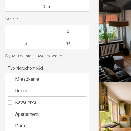
Dom
Łazienki
1
2
3
4+
Wyszukiwanie zaawansowane
Typ nieruchomości
Mieszkanie
Room
Kawalerka
Apartament
Dom