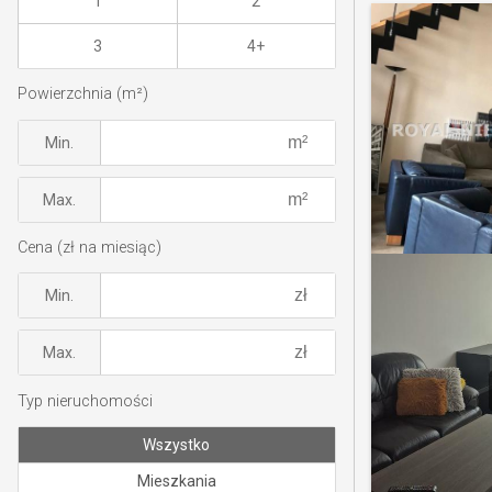
1
2
3
4+
Powierzchnia (m²)
Min.
Max.
Cena (zł na miesiąc)
Min.
Max.
Typ nieruchomości
Wszystko
Mieszkania