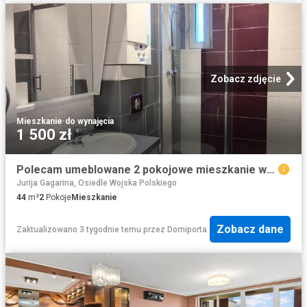
Zobacz zdjęcie
Mieszkanie
·
do wynajęcia
1 500 zł
Polecam umeblowane 2 pokojowe mieszkanie w Gliwicach
Jurija Gagarina, Osiedle Wojska Polskiego
44
m²
2
Pokoje
Mieszkanie
Zobacz dane
Zaktualizowano 3 tygodnie temu
przez
Domiporta