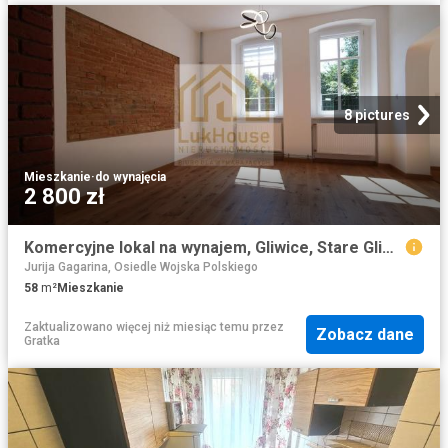
8 pictures
Mieszkanie
·
do wynajęcia
2 800 zł
Komercyjne lokal na wynajem, Gliwice, Stare Gliwice, Wiejska
Jurija Gagarina, Osiedle Wojska Polskiego
58
m²
Mieszkanie
Zaktualizowano więcej niż miesiąc temu
przez
Zobacz dane
Gratka