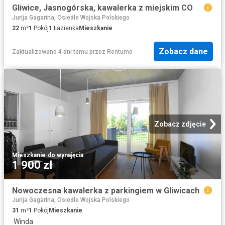
Gliwice, Jasnogórska, kawalerka z miejskim CO
Jurija Gagarina, Osiedle Wojska Polskiego
22
m²
1
Pokój
1
Łazienka
Mieszkanie
Zobacz dane
Zaktualizowano 4 dni temu
przez
Rentumo
Zobacz zdjęcie
Mieszkanie
·
do wynajęcia
1 900 zł
Nowoczesna kawalerka z parkingiem w Gliwicach
Jurija Gagarina, Osiedle Wojska Polskiego
31
m²
1
Pokój
Mieszkanie
·
Winda