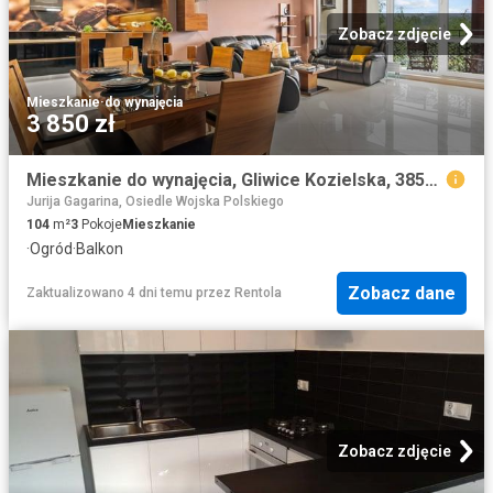
Zobacz zdjęcie
Mieszkanie
·
do wynajęcia
3 850 zł
Mieszkanie do wynajęcia, Gliwice Kozielska, 3850 PLN, 104,45 m2, domy 520015
Jurija Gagarina, Osiedle Wojska Polskiego
104
m²
3
Pokoje
Mieszkanie
·
Ogród
·
Balkon
Zobacz dane
Zaktualizowano 4 dni temu
przez
Rentola
Zobacz zdjęcie