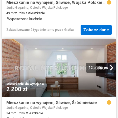
Mieszkanie na wynajem, Gliwice, Wojska Polskiego, Kolejarzy
Jurija Gagarina, Osiedle Wojska Polskiego
49
m²
2
Pokoje
Mieszkanie
·
Wyposażona kuchnia
Zobacz dane
Zaktualizowano 2 tygodnie temu
przez
Gratka
12 pictures
Mieszkanie
·
do wynajęcia
2 200 zł
Mieszkanie na wynajem, Gliwice, Śródmieście
Jurija Gagarina, Osiedle Wojska Polskiego
34
m²
1
Pokój
Mieszkanie