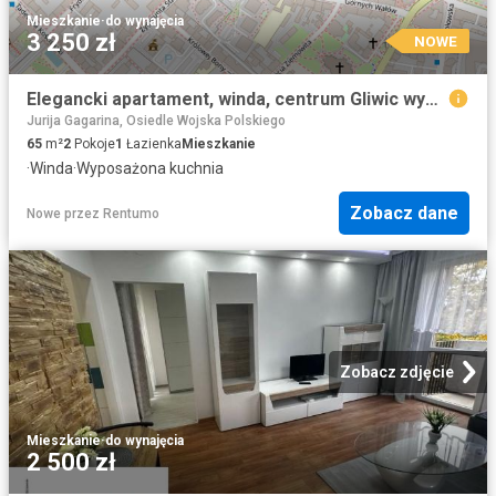
Mieszkanie
·
do wynajęcia
3 250 zł
NOWE
Elegancki apartament, winda, centrum Gliwic wynajem
Jurija Gagarina, Osiedle Wojska Polskiego
65
m²
2
Pokoje
1
Łazienka
Mieszkanie
·
Winda
·
Wyposażona kuchnia
Zobacz dane
Nowe
przez
Rentumo
Zobacz zdjęcie
Mieszkanie
·
do wynajęcia
2 500 zł