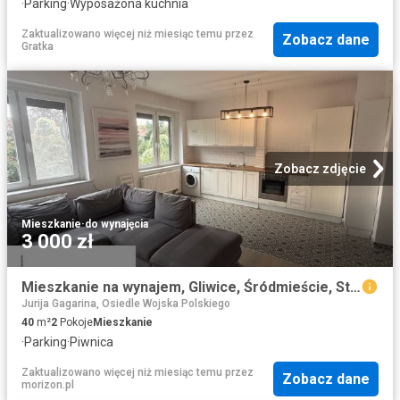
·
Parking
·
Wyposażona kuchnia
Zaktualizowano więcej niż miesiąc temu
przez
Zobacz dane
Gratka
Zobacz zdjęcie
Mieszkanie
·
do wynajęcia
3 000 zł
Mieszkanie na wynajem, Gliwice, Śródmieście, Styczyńskiego
Jurija Gagarina, Osiedle Wojska Polskiego
40
m²
2
Pokoje
Mieszkanie
·
Parking
·
Piwnica
Zaktualizowano więcej niż miesiąc temu
przez
Zobacz dane
morizon.pl