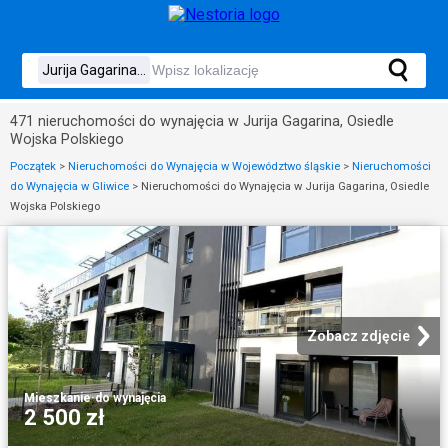
471 nieruchomości do wynajęcia w Jurija Gagarina, Osiedle
Wojska Polskiego
Początek
>
Nieruchomości do Wynajęcia w Województwo śląskie
>
Nieruchomości
do Wynajęcia w Gliwice
>
Nieruchomości do Wynajęcia w Jurija Gagarina, Osiedle
Wojska Polskiego
Zobacz zdjęcie
Mieszkanie
·
do wynajęcia
2 500 zł