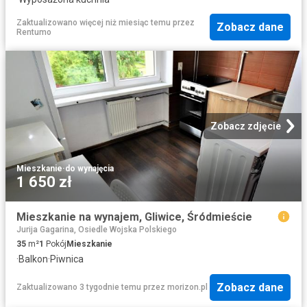
Zaktualizowano więcej niż miesiąc temu
przez
Zobacz dane
Rentumo
Zobacz zdjęcie
Mieszkanie
·
do wynajęcia
1 650 zł
Mieszkanie na wynajem, Gliwice, Śródmieście
Jurija Gagarina, Osiedle Wojska Polskiego
35
m²
1
Pokój
Mieszkanie
·
Balkon
·
Piwnica
Zobacz dane
Zaktualizowano 3 tygodnie temu
przez
morizon.pl