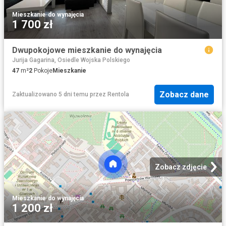
Mieszkanie
·
do wynajęcia
1 700 zł
Dwupokojowe mieszkanie do wynajęcia
Jurija Gagarina, Osiedle Wojska Polskiego
47
m²
2
Pokoje
Mieszkanie
Zobacz dane
Zaktualizowano 5 dni temu
przez
Rentola
Zobacz zdjęcie
Mieszkanie
·
do wynajęcia
1 200 zł