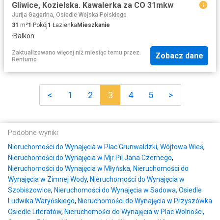
Gliwice, Kozielska. Kawalerka za CO 31mkw
Jurija Gagarina, Osiedle Wojska Polskiego
31
m²
1
Pokój
1
Łazienka
Mieszkanie
·
Balkon
Zaktualizowano więcej niż miesiąc temu
przez
Zobacz dane
Rentumo
<
1
2
3
4
5
>
Podobne wyniki
Nieruchomości do Wynajęcia w Plac Grunwaldzki, Wójtowa Wieś
,
Nieruchomości do Wynajęcia w Mjr Pil Jana Czernego
,
Nieruchomości do Wynajęcia w Młyńska
,
Nieruchomości do
Wynajęcia w Zimnej Wody
,
Nieruchomości do Wynajęcia w
Szobiszowice
,
Nieruchomości do Wynajęcia w Sadowa, Osiedle
Ludwika Waryńskiego
,
Nieruchomości do Wynajęcia w Przyszówka
Osiedle Literatów
,
Nieruchomości do Wynajęcia w Plac Wolności,