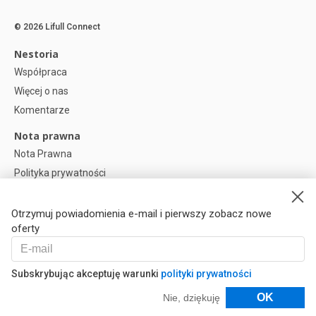
© 2026 Lifull Connect
Nestoria
Współpraca
Więcej o nas
Komentarze
Nota prawna
Nota Prawna
Polityka prywatności
Polityka plików cookies
Preferencje plików cookie
Otrzymuj powiadomienia e-mail i pierwszy zobacz nowe
oferty
Help
Pytania
Subskrybując akceptuję warunki
polityki prywatności
Nasi Partnerzy
Filtry
OK
Nie, dziękuję