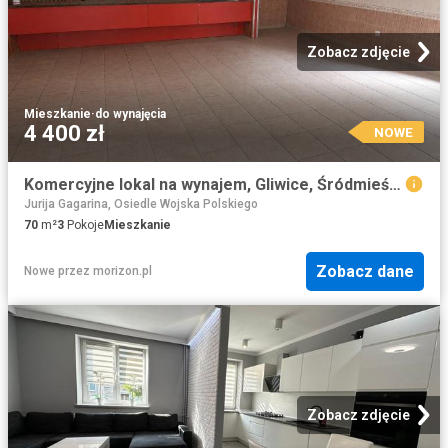
Zobacz zdjęcie
Mieszkanie
·
do wynajęcia
4 400 zł
NOWE
Komercyjne lokal na wynajem, Gliwice, Śródmieście, Andersa
Jurija Gagarina, Osiedle Wojska Polskiego
70
m²
3
Pokoje
Mieszkanie
Zobacz dane
Nowe
przez
morizon.pl
Zobacz zdjęcie