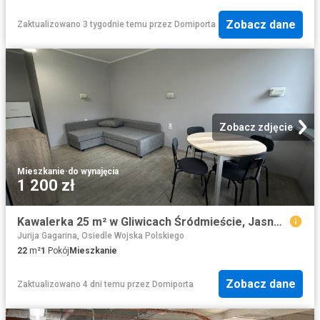
Zobacz dane
Zaktualizowano 3 tygodnie temu
przez
Domiporta
Zobacz zdjęcie
Mieszkanie
·
do wynajęcia
1 200 zł
Kawalerka 25 m² w Gliwicach Śródmieście, Jasnogórska
Jurija Gagarina, Osiedle Wojska Polskiego
22
m²
1
Pokój
Mieszkanie
Zobacz dane
Zaktualizowano 4 dni temu
przez
Domiporta