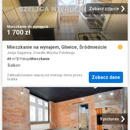
Zobacz zdjęcie
Mieszkanie
·
do wynajęcia
1 700 zł
Mieszkanie na wynajem, Gliwice, Śródmieście
Jurija Gagarina, Osiedle Wojska Polskiego
49
m²
2
Pokoje
Mieszkanie
·
Balkon
Zaktualizowano więcej niż miesiąc temu
przez
Zobacz dane
Gratka
9 pictures