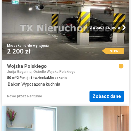
Zobacz zdjęcie
Mieszkanie
·
do wynajęcia
2 200 zł
NOWE
Wojska Polskiego
Jurija Gagarina, Osiedle Wojska Polskiego
50
m²
2
Pokoje
1
Łazienka
Mieszkanie
·
Balkon
·
Wyposażona kuchnia
Zobacz dane
Nowe
przez
Rentumo