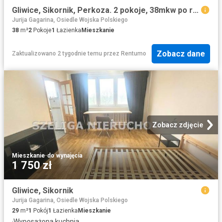
Gliwice, Sikornik, Perkoza. 2 pokoje, 38mkw po remoncie. Z meblami
Jurija Gagarina, Osiedle Wojska Polskiego
38
m²
2
Pokoje
1
Łazienka
Mieszkanie
Zobacz dane
Zaktualizowano 2 tygodnie temu
przez
Rentumo
Zobacz zdjęcie
Mieszkanie
·
do wynajęcia
1 750 zł
Gliwice, Sikornik
Jurija Gagarina, Osiedle Wojska Polskiego
29
m²
1
Pokój
1
Łazienka
Mieszkanie
·
Wyposażona kuchnia