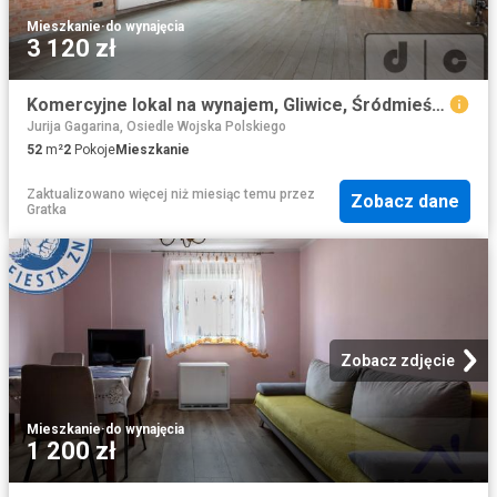
Mieszkanie
·
do wynajęcia
3 120 zł
Komercyjne lokal na wynajem, Gliwice, Śródmieście, o. Jana Siemińskiego
Jurija Gagarina, Osiedle Wojska Polskiego
52
m²
2
Pokoje
Mieszkanie
Zaktualizowano więcej niż miesiąc temu
przez
Zobacz dane
Gratka
Zobacz zdjęcie
Mieszkanie
·
do wynajęcia
1 200 zł