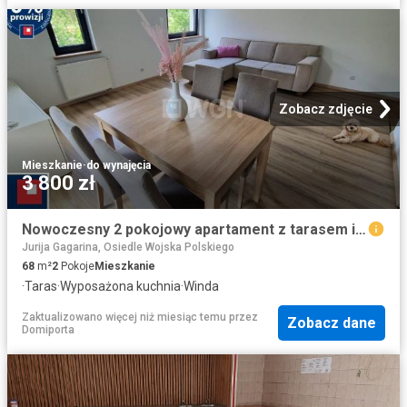
Zobacz zdjęcie
Mieszkanie
·
do wynajęcia
3 800 zł
Nowoczesny 2 pokojowy apartament z tarasem i widokiem na zieleń
Jurija Gagarina, Osiedle Wojska Polskiego
68
m²
2
Pokoje
Mieszkanie
·
Taras
·
Wyposażona kuchnia
·
Winda
Zaktualizowano więcej niż miesiąc temu
przez
Zobacz dane
Domiporta