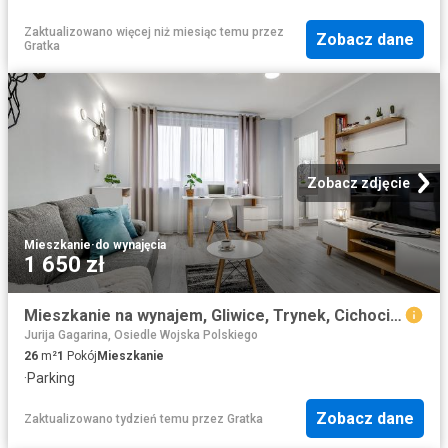
Zaktualizowano więcej niż miesiąc temu
przez
Zobacz dane
Gratka
Zobacz zdjęcie
Mieszkanie
·
do wynajęcia
1 650 zł
Mieszkanie na wynajem, Gliwice, Trynek, Cichociemnych
Jurija Gagarina, Osiedle Wojska Polskiego
26
m²
1
Pokój
Mieszkanie
·
Parking
Zobacz dane
Zaktualizowano tydzień temu
przez
Gratka