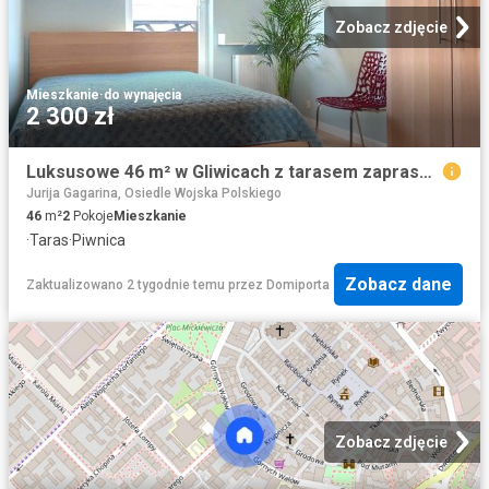
Zobacz zdjęcie
Mieszkanie
·
do wynajęcia
2 300 zł
Luksusowe 46 m² w Gliwicach z tarasem zapraszam
Jurija Gagarina, Osiedle Wojska Polskiego
46
m²
2
Pokoje
Mieszkanie
·
Taras
·
Piwnica
Zobacz dane
Zaktualizowano 2 tygodnie temu
przez
Domiporta
Zobacz zdjęcie