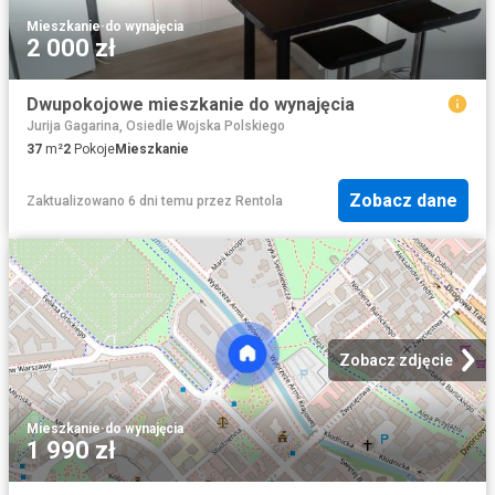
Mieszkanie
·
do wynajęcia
2 000 zł
Dwupokojowe mieszkanie do wynajęcia
Jurija Gagarina, Osiedle Wojska Polskiego
37
m²
2
Pokoje
Mieszkanie
Zobacz dane
Zaktualizowano 6 dni temu
przez
Rentola
Zobacz zdjęcie
Mieszkanie
·
do wynajęcia
1 990 zł