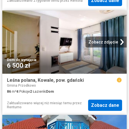
Zobacz dane
Zaktualizowano 2 tygodnie temu
przez
Rentola
Zobacz zdjęcie
Dom
·
do wynajęcia
6 500 zł
Leśna polana, Kowale, pow. gdański
Gmina Przodkowo
86
m²
4
Pokoje
2
Łazienki
Dom
Zaktualizowano więcej niż miesiąc temu
przez
Zobacz dane
Rentumo