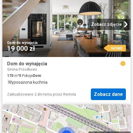
Zobacz zdjęcie
Dom
·
do wynajęcia
19 000 zł
NOWE
Dom do wynajęcia
Gmina Przodkowo
170
m²
5
Pokoje
Dom
·
Wyposażona kuchnia
Zobacz dane
Zaktualizowano 2 dni temu
przez
Rentola