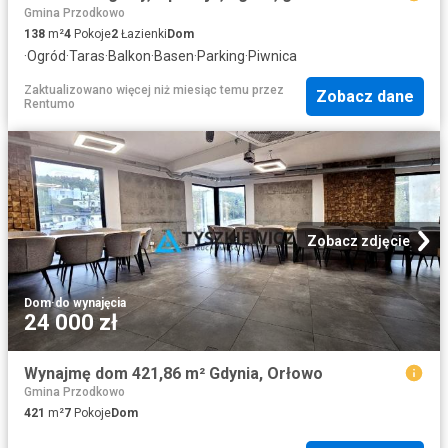
Gmina Przodkowo
138
m²
4
Pokoje
2
Łazienki
Dom
·
Ogród
·
Taras
·
Balkon
·
Basen
·
Parking
·
Piwnica
Zaktualizowano więcej niż miesiąc temu
przez
Zobacz dane
Rentumo
Zobacz zdjęcie
Dom
·
do wynajęcia
24 000 zł
Wynajmę dom 421,86 m² Gdynia, Orłowo
Gmina Przodkowo
421
m²
7
Pokoje
Dom