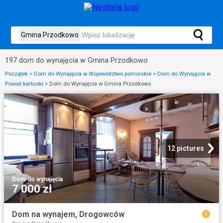
197 dom do wynajęcia w Gmina Przodkowo
Początek
>
Dom do Wynajęcia w Województwo pomorskie
>
Dom do Wynajęcia w
Powiat kartuski
>
Dom do Wynajęcia w Gmina Przodkowo
12 pictures
Dom
·
do wynajęcia
7 000 zł
Dom na wynajem, Drogowców