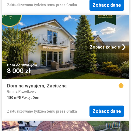
Zobacz dane
Zaktualizowano tydzień temu
przez
Gratka
Zobacz zdjęcie
Dom
·
do wynajęcia
8 000 zł
Dom na wynajem, Zaciszna
Gmina Przodkowo
180
m²
5
Pokoje
Dom
Zobacz dane
Zaktualizowano tydzień temu
przez
Gratka