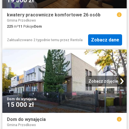
19 500 zł
kwatery pracownicze komfortowe 26 osób
Gmina Przodkowo
225
m²
11
Pokoje
Dom
Zobacz dane
Zaktualizowano 2 tygodnie temu
przez
Rentola
Zobacz zdjęcie
Dom
·
do wynajęcia
15 000 zł
Dom do wynajęcia
Gmina Przodkowo