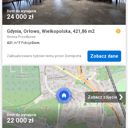
Dom
·
do wynajęcia
24 000 zł
Gdynia, Orłowo, Wielkopolska, 421,86 m2
Gmina Przodkowo
421
m²
7
Pokoje
Dom
Zobacz dane
Zaktualizowano tydzień temu
przez
Domiporta
Zobacz zdjęcie
Dom
·
do wynajęcia
22 000 zł