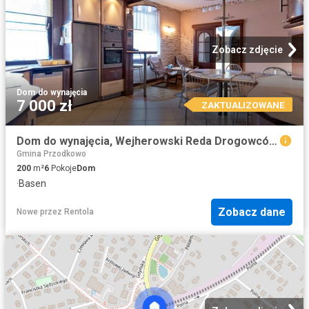
Zobacz zdjęcie
Dom
·
do wynajęcia
7 000 zł
ZAKTUALIZOWANE
Dom do wynajęcia, Wejherowski Reda Drogowców, 7000 PLN, 200 m2, domy PFE464578
Gmina Przodkowo
200
m²
6
Pokoje
Dom
·
Basen
Zobacz dane
Nowe
przez
Rentola