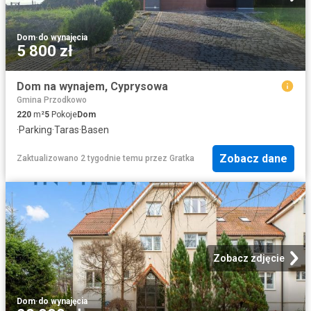
Dom
·
do wynajęcia
5 800 zł
Dom na wynajem, Cyprysowa
Gmina Przodkowo
220
m²
5
Pokoje
Dom
·
Parking
·
Taras
·
Basen
Zobacz dane
Zaktualizowano 2 tygodnie temu
przez
Gratka
Zobacz zdjęcie
Dom
·
do wynajęcia