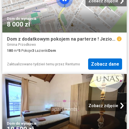
Zobacz zdjęcie
Dom
·
do wynajęcia
8 000 zł
Dom z dodatkowym pokojem na parterze ! Jezioro
Gmina Przodkowo
180
m²
5
Pokoje
3
Łazienki
Dom
Zobacz dane
Zaktualizowano tydzień temu
przez
Rentumo
Zobacz zdjęcie
Dom
·
do wynajęcia