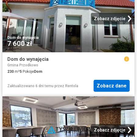
Zobacz zdjęcie
Dom
·
do wynajęcia
7 600 zł
Dom do wynajęcia
Gmina Przodkowo
230
m²
5
Pokoje
Dom
Zobacz dane
Zaktualizowano 6 dni temu
przez
Rentola
Zobacz zdjęcie