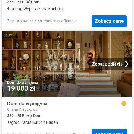
355
m²
1
Pokój
Dom
·
Parking
·
Wyposażona kuchnia
Zobacz dane
Zaktualizowano 6 dni temu
przez
Rentola
Zobacz zdjęcie
Dom
·
do wynajęcia
19 000 zł
Dom do wynajęcia
Gmina Przodkowo
320
m²
5
Pokoje
Dom
·
Ogród
·
Taras
·
Balkon
·
Basen