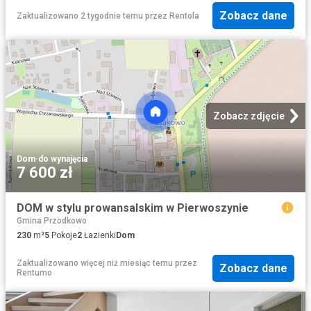
Zobacz dane
Zaktualizowano 2 tygodnie temu
przez
Rentola
Zobacz zdjęcie
Dom
·
do wynajęcia
7 600 zł
DOM w stylu prowansalskim w Pierwoszynie
Gmina Przodkowo
230
m²
5
Pokoje
2
Łazienki
Dom
Zaktualizowano więcej niż miesiąc temu
przez
Zobacz dane
Rentumo