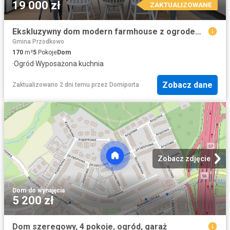
19 000 zł
ZAKTUALIZOWANE
Ekskluzywny dom modern farmhouse z ogrodem i 4 sypialniami
Gmina Przodkowo
170
m²
5
Pokoje
Dom
·
Ogród
·
Wyposażona kuchnia
Zobacz dane
Zaktualizowano 2 dni temu
przez
Domiporta
Zobacz zdjęcie
Dom
·
do wynajęcia
5 200 zł
Dom szeregowy, 4 pokoje, ogród, garaż