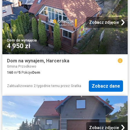
Zobacz zdjęcie
Dom
·
do wynajęcia
4 950 zł
Dom na wynajem, Harcerska
Gmina Przodkowo
160
m²
5
Pokoje
Dom
Zobacz dane
Zaktualizowano 2 tygodnie temu
przez
Gratka
Zobacz zdjęcie