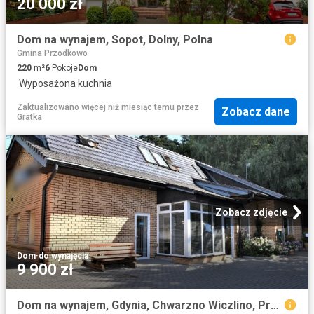
20 000 zł
Dom na wynajem, Sopot, Dolny, Polna
Gmina Przodkowo
220
m²
6
Pokoje
Dom
·
Wyposażona kuchnia
Zaktualizowano więcej niż miesiąc temu
przez
Zobacz dane
Gratka
Zobacz zdjęcie
Dom
·
do wynajęcia
9 900 zł
Dom na wynajem, Gdynia, Chwarzno Wiczlino, Prostokątna