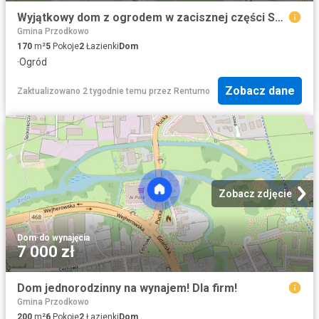
Wyjątkowy dom z ogrodem w zacisznej części Sopotu
Gmina Przodkowo
170
m²
5
Pokoje
2
Łazienki
Dom
·
Ogród
Zobacz dane
Zaktualizowano 2 tygodnie temu
przez
Rentumo
Zobacz zdjęcie
Dom
·
do wynajęcia
7 000 zł
Dom jednorodzinny na wynajem! Dla firm!
Gmina Przodkowo
200
m²
6
Pokoje
2
Łazienki
Dom