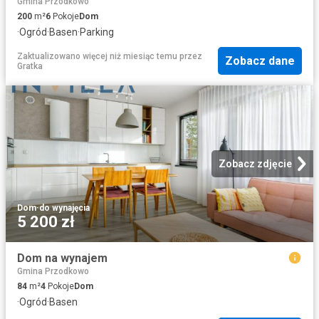
Gmina Przodkowo
200
m²
6
Pokoje
Dom
·
Ogród
·
Basen
·
Parking
Zaktualizowano więcej niż miesiąc temu
przez
Zobacz dane
Gratka
Zobacz zdjęcie
Dom
·
do wynajęcia
5 200 zł
Dom na wynajem
Gmina Przodkowo
84
m²
4
Pokoje
Dom
·
Ogród
·
Basen