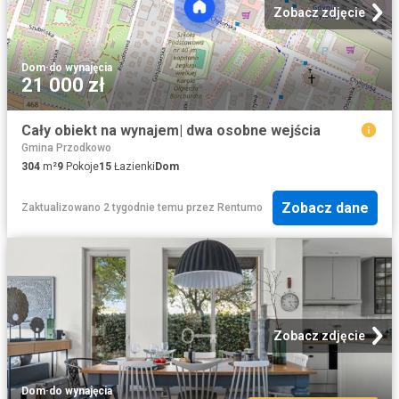
Zobacz zdjęcie
Dom
·
do wynajęcia
21 000 zł
Cały obiekt na wynajem| dwa osobne wejścia
Gmina Przodkowo
304
m²
9
Pokoje
15
Łazienki
Dom
Zobacz dane
Zaktualizowano 2 tygodnie temu
przez
Rentumo
Zobacz zdjęcie
Dom
·
do wynajęcia