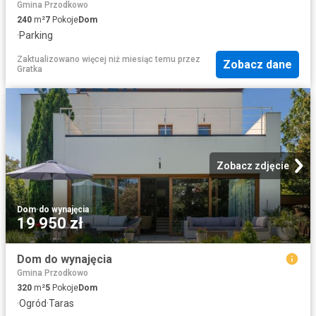
Gmina Przodkowo
240
m²
7
Pokoje
Dom
·
Parking
Zaktualizowano więcej niż miesiąc temu
przez
Zobacz dane
Gratka
Zobacz zdjęcie
Dom
·
do wynajęcia
19 950 zł
Dom do wynajęcia
Gmina Przodkowo
320
m²
5
Pokoje
Dom
·
Ogród
·
Taras