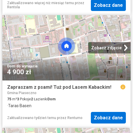
Zaktualizowano więcej niż miesiąc temu
przez
Zobacz dane
Rentola
Zobacz zdjęcie
Dom
·
do wynajęcia
4 900 zł
Zapraszam z psami! Tuż pod Lasem Kabackim!
Gmina Piaseczno
75
m²
3
Pokoje
2
Łazienki
Dom
·
Taras
·
Basen
Zobacz dane
Zaktualizowano tydzień temu
przez
Rentumo