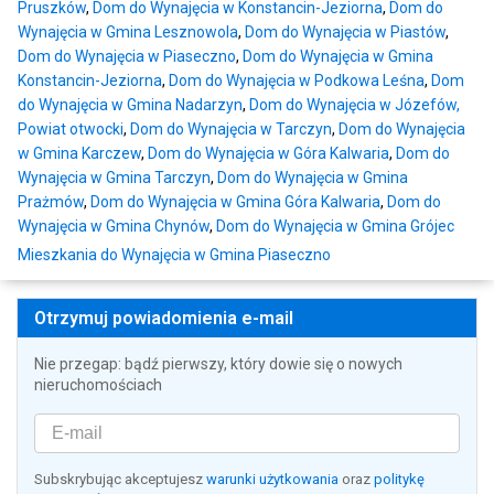
Pruszków
,
Dom do Wynajęcia w Konstancin-Jeziorna
,
Dom do
Wynajęcia w Gmina Lesznowola
,
Dom do Wynajęcia w Piastów
,
Dom do Wynajęcia w Piaseczno
,
Dom do Wynajęcia w Gmina
Konstancin-Jeziorna
,
Dom do Wynajęcia w Podkowa Leśna
,
Dom
do Wynajęcia w Gmina Nadarzyn
,
Dom do Wynajęcia w Józefów,
Powiat otwocki
,
Dom do Wynajęcia w Tarczyn
,
Dom do Wynajęcia
w Gmina Karczew
,
Dom do Wynajęcia w Góra Kalwaria
,
Dom do
Wynajęcia w Gmina Tarczyn
,
Dom do Wynajęcia w Gmina
Prażmów
,
Dom do Wynajęcia w Gmina Góra Kalwaria
,
Dom do
Wynajęcia w Gmina Chynów
,
Dom do Wynajęcia w Gmina Grójec
Mieszkania do Wynajęcia w Gmina Piaseczno
Otrzymuj powiadomienia e-mail
Nie przegap: bądź pierwszy, który dowie się o nowych
nieruchomościach
Subskrybując akceptujesz
warunki użytkowania
oraz
politykę