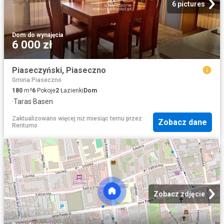
6 pictures
Dom
·
do wynajęcia
6 000 zł
Piaseczyński, Piaseczno
Gmina Piaseczno
180
m²
6
Pokoje
2
Łazienki
Dom
·
Taras
·
Basen
Zaktualizowano więcej niż miesiąc temu
przez
Zobacz dane
Rentumo
Zobacz zdjęcie