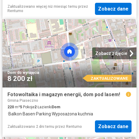
Zaktualizowano więcej niż miesiąc temu
przez
Zobacz dane
Rentumo
Zobacz zdjęcie
Dom
·
do wynajęcia
8 200 zł
ZAKTUALIZOWANE
Fotowoltaika i magazyn energii, dom pod lasem!
Gmina Piaseczno
220
m²
5
Pokoje
2
Łazienki
Dom
·
Balkon
·
Basen
·
Parking
·
Wyposażona kuchnia
Zobacz dane
Zaktualizowano 2 dni temu
przez
Rentumo