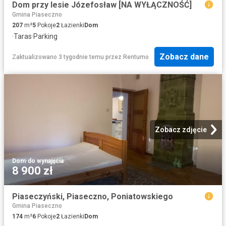
Dom przy lesie Józefosław [NA WYŁĄCZNOŚĆ]
Gmina Piaseczno
207
m²
5
Pokoje
2
Łazienki
Dom
·
Taras
·
Parking
Zobacz dane
Zaktualizowano 3 tygodnie temu
przez
Rentumo
Zobacz zdjęcie
Dom
·
do wynajęcia
8 900 zł
Piaseczyński, Piaseczno, Poniatowskiego
Gmina Piaseczno
174
m²
6
Pokoje
2
Łazienki
Dom