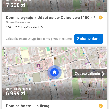
Dom
·
do wynajęcia
7 500 zł
Dom na wynajem Józefosław Osiedlowa | 150 m²
Gmina Piaseczno
150
m²
5
Pokoje
2
Łazienki
Dom
Zobacz dane
Zaktualizowano 2 tygodnie temu
przez
Rentumo
Zobacz zdjęcie
Dom
·
do wynajęcia
6 999 zł
Dom na hostel lub firmę