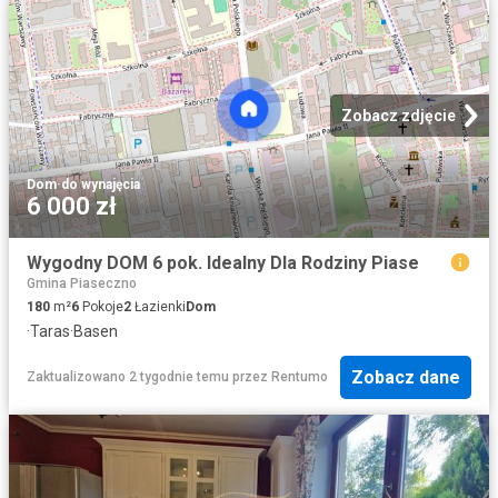
Zobacz zdjęcie
Dom
·
do wynajęcia
6 000 zł
Wygodny DOM 6 pok. Idealny Dla Rodziny Piase
Gmina Piaseczno
180
m²
6
Pokoje
2
Łazienki
Dom
·
Taras
·
Basen
Zobacz dane
Zaktualizowano 2 tygodnie temu
przez
Rentumo