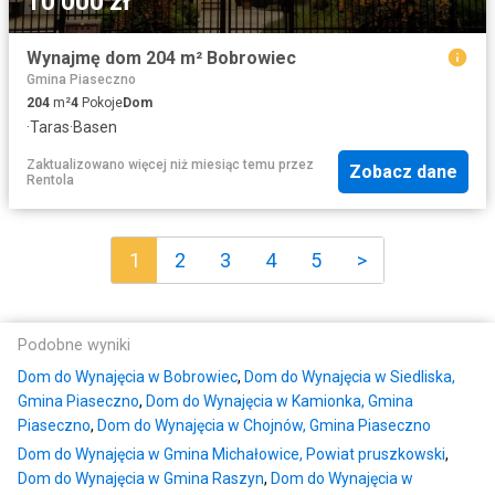
10 000 zł
Wynajmę dom 204 m² Bobrowiec
Gmina Piaseczno
204
m²
4
Pokoje
Dom
·
Taras
·
Basen
Zaktualizowano więcej niż miesiąc temu
przez
Zobacz dane
Rentola
1
2
3
4
5
>
Podobne wyniki
Dom do Wynajęcia w Bobrowiec
,
Dom do Wynajęcia w Siedliska,
Gmina Piaseczno
,
Dom do Wynajęcia w Kamionka, Gmina
Piaseczno
,
Dom do Wynajęcia w Chojnów, Gmina Piaseczno
Dom do Wynajęcia w Gmina Michałowice, Powiat pruszkowski
,
Dom do Wynajęcia w Gmina Raszyn
,
Dom do Wynajęcia w