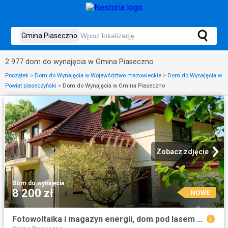
2 977 dom do wynajęcia w Gmina Piaseczno
Początek
>
Dom do Wynajęcia w Województwo mazowieckie
>
Dom do Wynajęcia w
Powiat piaseczyński
>
Dom do Wynajęcia w Gmina Piaseczno
Zobacz zdjęcie
Dom
·
do wynajęcia
8 200 zł
NOWE
Fotowoltaika i magazyn energii, dom pod lasem Głosków