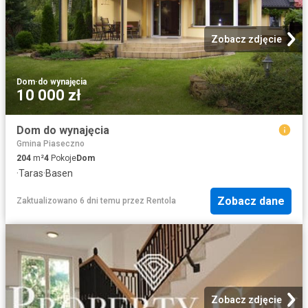
Zobacz zdjęcie
Dom
·
do wynajęcia
10 000 zł
Dom do wynajęcia
Gmina Piaseczno
204
m²
4
Pokoje
Dom
·
Taras
·
Basen
Zobacz dane
Zaktualizowano 6 dni temu
przez
Rentola
Zobacz zdjęcie