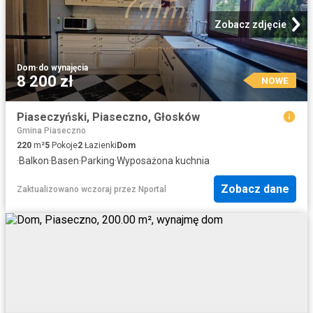
Zobacz zdjęcie
Dom
·
do wynajęcia
8 200 zł
NOWE
Piaseczyński, Piaseczno, Głosków
Gmina Piaseczno
220
m²
5
Pokoje
2
Łazienki
Dom
·
Balkon
·
Basen
·
Parking
·
Wyposażona kuchnia
Zobacz dane
Zaktualizowano wczoraj
przez
Nportal