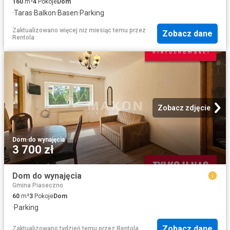
160
m²
4
Pokoje
Dom
·
Taras
·
Balkon
·
Basen
·
Parking
Zaktualizowano więcej niż miesiąc temu
przez
Zobacz dane
Rentola
Zobacz zdjęcie
Dom
·
do wynajęcia
3 700 zł
Dom do wynajęcia
Gmina Piaseczno
60
m²
3
Pokoje
Dom
·
Parking
Zobacz dane
Zaktualizowano tydzień temu
przez
Rentola