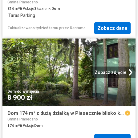
Gmina Piaseczno
314
m²
6
Pokoje
3
Łazienki
Dom
·
Taras
·
Parking
Zobacz dane
Zaktualizowano tydzień temu
przez
Rentumo
Zobacz zdjęcie
Dom
·
do wynajęcia
8 900 zł
Dom 174 m² z dużą działką w Piasecznie blisko komunikacji
Gmina Piaseczno
174
m²
6
Pokoje
Dom