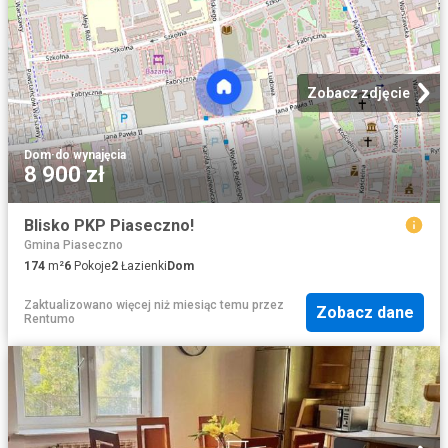
Zobacz zdjęcie
Dom
·
do wynajęcia
8 900 zł
Blisko PKP Piaseczno!
Gmina Piaseczno
174
m²
6
Pokoje
2
Łazienki
Dom
Zaktualizowano więcej niż miesiąc temu
przez
Zobacz dane
Rentumo