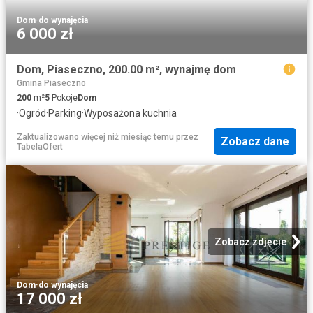
Dom
·
do wynajęcia
6 000 zł
Dom, Piaseczno, 200.00 m², wynajmę dom
Gmina Piaseczno
200
m²
5
Pokoje
Dom
·
Ogród
·
Parking
·
Wyposażona kuchnia
Zaktualizowano więcej niż miesiąc temu
przez
Zobacz dane
TabelaOfert
Zobacz zdjęcie
Dom
·
do wynajęcia
17 000 zł