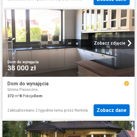
Zobacz zdjęcie
Dom
·
do wynajęcia
38 000 zł
Dom do wynajęcia
Gmina Piaseczno
372
m²
8
Pokoje
Dom
Zobacz dane
Zaktualizowano 2 tygodnie temu
przez
Rentola