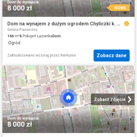
Dom
·
do wynajęcia
8 000 zł
NOWE
Dom na wynajem z dużym ogrodem Chyliczki k. Piaseczna
Gmina Piaseczno
166
m²
6
Pokoje
1
Łazienka
Dom
·
Ogród
Zobacz dane
Zaktualizowano wczoraj
przez
Rentumo
Zobacz zdjęcie
Dom
·
do wynajęcia
8 000 zł