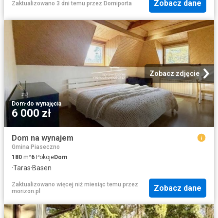
Zobacz dane
Zaktualizowano 3 dni temu
przez
Domiporta
Zobacz zdjęcie
Dom
·
do wynajęcia
6 000 zł
Dom na wynajem
Gmina Piaseczno
180
m²
6
Pokoje
Dom
·
Taras
·
Basen
Zaktualizowano więcej niż miesiąc temu
przez
Zobacz dane
morizon.pl