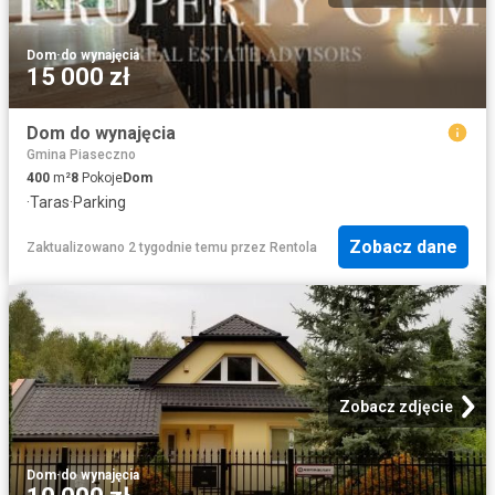
Dom
·
do wynajęcia
15 000 zł
Dom do wynajęcia
Gmina Piaseczno
400
m²
8
Pokoje
Dom
·
Taras
·
Parking
Zobacz dane
Zaktualizowano 2 tygodnie temu
przez
Rentola
Zobacz zdjęcie
Dom
·
do wynajęcia