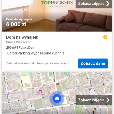
Zobacz zdjęcie
Dom
·
do wynajęcia
6 000 zł
Dom na wynajem
Gmina Piaseczno
200
m²
5
Pokoje
Dom
·
Ogród
·
Parking
·
Wyposażona kuchnia
Zobacz dane
Zaktualizowano 3 dni temu
przez
morizon.pl
Zobacz zdjęcie