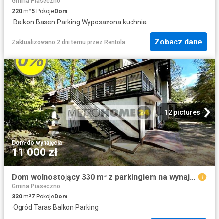
Gmina Piaseczno
220
m²
5
Pokoje
Dom
·
Balkon
·
Basen
·
Parking
·
Wyposażona kuchnia
Zobacz dane
Zaktualizowano 2 dni temu
przez
Rentola
12 pictures
Dom
·
do wynajęcia
11 000 zł
Dom wolnostojący 330 m² z parkingiem na wynajem Piaseczno
Gmina Piaseczno
330
m²
7
Pokoje
Dom
·
Ogród
·
Taras
·
Balkon
·
Parking