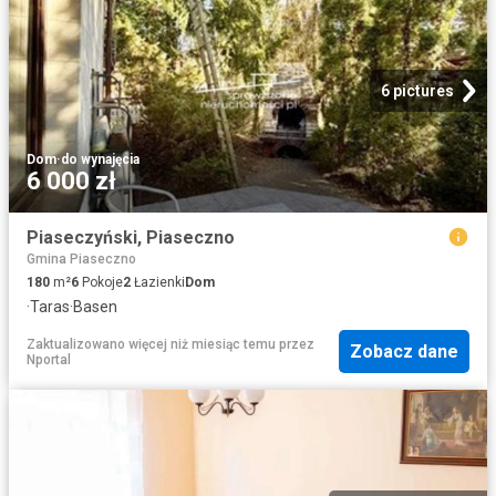
6 pictures
Dom
·
do wynajęcia
6 000 zł
Piaseczyński, Piaseczno
Gmina Piaseczno
180
m²
6
Pokoje
2
Łazienki
Dom
·
Taras
·
Basen
Zaktualizowano więcej niż miesiąc temu
przez
Zobacz dane
Nportal