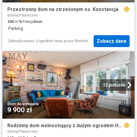
Przestronny dom na strzeżonym os. Konstancja
Gmina Piaseczno
330
m²
6
Pokoje
Dom
·
Parking
Zobacz dane
Zaktualizowano 2 tygodnie temu
przez
Rentola
12 pictures
Dom
·
do wynajęcia
9 900 zł
Rodzinny dom wolnostojący z dużym ogrodem Hamilton May
Gmina Piaseczno