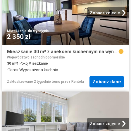
Zobacz zdjęcie
Mieszkanie
·
do wynajęcia
2 350 zł
Mieszkanie 30 m² z aneksem kuchennym na wynajem Będzinko
Województwo zachodniopomorskie
30
m²
1
Pokój
Mieszkanie
·
Taras
·
Wyposażona kuchnia
Zobacz dane
Zaktualizowano 2 tygodnie temu
przez
Rentola
Zobacz zdjęcie