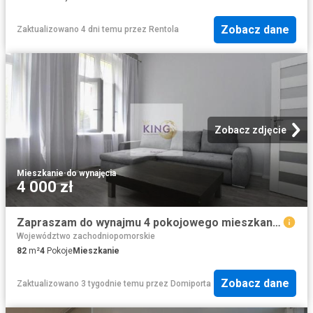
Zobacz dane
Zaktualizowano 4 dni temu
przez
Rentola
Zobacz zdjęcie
Mieszkanie
·
do wynajęcia
4 000 zł
Zapraszam do wynajmu 4 pokojowego mieszkania w centrum Szczecina
Województwo zachodniopomorskie
82
m²
4
Pokoje
Mieszkanie
Zobacz dane
Zaktualizowano 3 tygodnie temu
przez
Domiporta