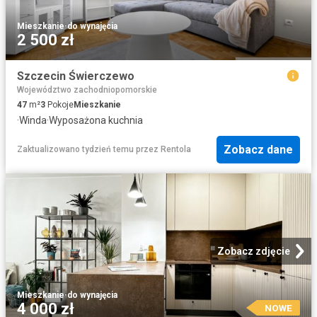
Mieszkanie
·
do wynajęcia
2 500 zł
Szczecin Świerczewo
Województwo zachodniopomorskie
47
m²
3
Pokoje
Mieszkanie
·
Winda
·
Wyposażona kuchnia
Zobacz dane
Zaktualizowano tydzień temu
przez
Rentola
Zobacz zdjęcie
Mieszkanie
·
do wynajęcia
4 000 zł
NOWE