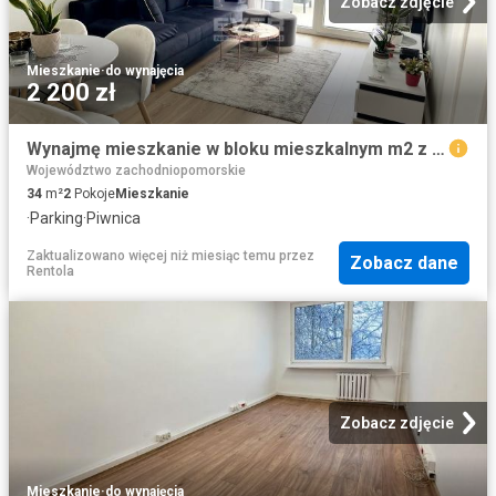
Zobacz zdjęcie
Mieszkanie
·
do wynajęcia
2 200 zł
Wynajmę mieszkanie w bloku mieszkalnym m2 z aneksem kuchennym 34 m² Koszalin
Województwo zachodniopomorskie
34
m²
2
Pokoje
Mieszkanie
·
Parking
·
Piwnica
Zaktualizowano więcej niż miesiąc temu
przez
Zobacz dane
Rentola
Zobacz zdjęcie
Mieszkanie
·
do wynajęcia