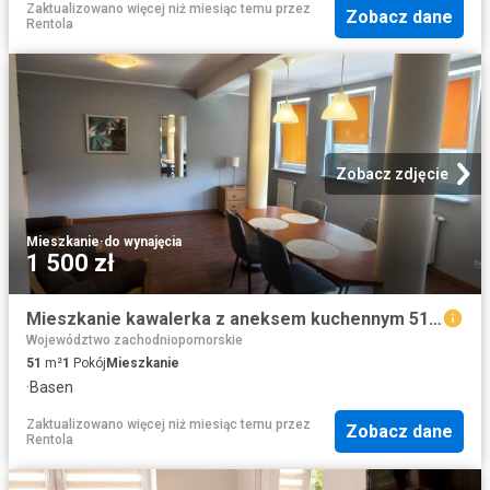
Zaktualizowano więcej niż miesiąc temu
przez
Zobacz dane
Rentola
Zobacz zdjęcie
Mieszkanie
·
do wynajęcia
1 500 zł
Mieszkanie kawalerka z aneksem kuchennym 51 m² na wynajem ul. Skarbowa, Stargard, Centrum
Województwo zachodniopomorskie
51
m²
1
Pokój
Mieszkanie
·
Basen
Zaktualizowano więcej niż miesiąc temu
przez
Zobacz dane
Rentola