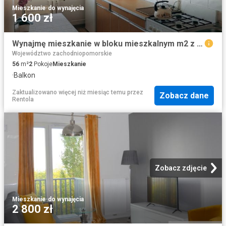
Mieszkanie
·
do wynajęcia
1 600 zł
Wynajmę mieszkanie w bloku mieszkalnym m2 z kuchnią z oknem 56 m² ul. Powstańców Warszawy, Stargard
Województwo zachodniopomorskie
56
m²
2
Pokoje
Mieszkanie
·
Balkon
Zaktualizowano więcej niż miesiąc temu
przez
Zobacz dane
Rentola
Zobacz zdjęcie
Mieszkanie
·
do wynajęcia
2 800 zł