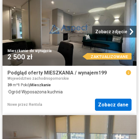
Zobacz zdjęcie
Mieszkanie
·
do wynajęcia
2 500 zł
ZAKTUALIZOWANE
Podgląd oferty MIESZKANIA / wynajem199
Województwo zachodniopomorskie
39
m²
1
Pokój
Mieszkanie
·
Ogród
·
Wyposażona kuchnia
Zobacz dane
Nowe
przez
Rentola