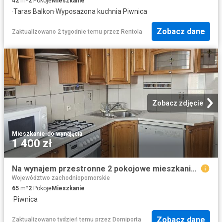
42
m²
2
Pokoje
Mieszkanie
·
Taras
·
Balkon
·
Wyposażona kuchnia
·
Piwnica
Zobacz dane
Zaktualizowano 2 tygodnie temu
przez
Rentola
Zobacz zdjęcie
Mieszkanie
·
do wynajęcia
1 400 zł
Na wynajem przestronne 2 pokojowe mieszkanie 65 m² w Wałczu
Województwo zachodniopomorskie
65
m²
2
Pokoje
Mieszkanie
·
Piwnica
Zobacz dane
Zaktualizowano tydzień temu
przez
Domiporta