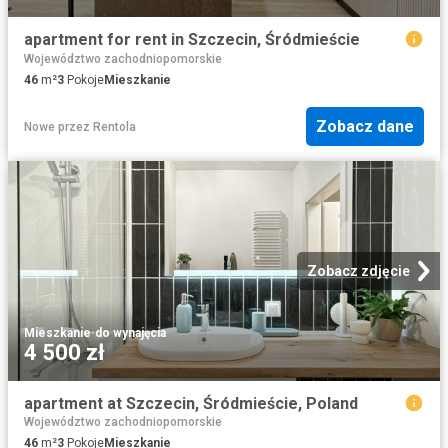
apartment for rent in Szczecin, Śródmieście
Województwo zachodniopomorskie
46
m²
3
Pokoje
Mieszkanie
Zobacz dane
Nowe
przez
Rentola
Zobacz zdjęcie
Mieszkanie
·
do wynajęcia
4 500 zł
apartment at Szczecin, Śródmieście, Poland
Województwo zachodniopomorskie
46
m²
3
Pokoje
Mieszkanie