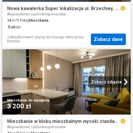
Nowa kawalerka Super lokalizacja ul. Brzechwy, Szczecin, Zawadzkiego Klonowica
Województwo zachodniopomorskie
16
m²
1
Pokój
Mieszkanie
·
Balkon
Zaktualizowano więcej niż miesiąc temu
przez
Zobacz dane
Rentola
Zobacz zdjęcie
Mieszkanie
·
do wynajęcia
3 200 zł
Mieszkanie w bloku mieszkalnym wysoki standard 42,43 m² nad jeziorem na wynajem Szczecin, Dąbie
Województwo zachodniopomorskie