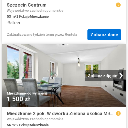
Szczecin Centrum
Województwo zachodniopomorskie
53
m²
2
Pokoje
Mieszkanie
·
Balkon
Zobacz dane
Zaktualizowano tydzień temu
przez
Rentola
Zobacz zdjęcie
Mieszkanie
·
do wynajęcia
1 500 zł
Mieszkanie 2 pok. W dworku Zielona okolica Miłogoszcz
Województwo zachodniopomorskie
56
m²
2
Pokoje
Mieszkanie