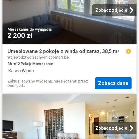
Zobacz zdjęcie
Mieszkanie
·
do wynajęcia
2 200 zł
Umeblowane 2 pokoje z windą od zaraz, 38,5 m²
Województwo zachodniopomorskie
38
m²
2
Pokoje
Mieszkanie
·
Basen
·
Winda
Zaktualizowano więcej niż miesiąc temu
przez
Zobacz dane
Domiporta
Zobacz zdjęcie