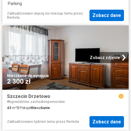
·
Parking
Zaktualizowano więcej niż miesiąc temu
przez
Zobacz dane
Rentola
Zobacz zdjęcie
Mieszkanie
·
do wynajęcia
2 300 zł
Szczecin Drzetowo
Województwo zachodniopomorskie
43
m²
3
Pokoje
Mieszkanie
Zobacz dane
Zaktualizowano tydzień temu
przez
Rentola