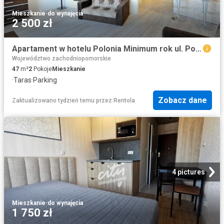
Mieszkanie
·
do wynajęcia
2 500 zł
Apartament w hotelu Polonia Minimum rok ul. Portowa, Kołobrzeg
Województwo zachodniopomorskie
47
m²
2
Pokoje
Mieszkanie
·
Taras
·
Parking
Zobacz dane
Zaktualizowano tydzień temu
przez
Rentola
4 pictures
Mieszkanie
·
do wynajęcia
1 750 zł