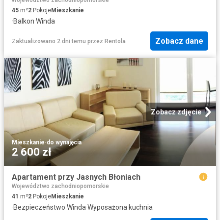
45
m²
2
Pokoje
Mieszkanie
·
Balkon
·
Winda
Zobacz dane
Zaktualizowano 2 dni temu
przez
Rentola
Zobacz zdjęcie
Mieszkanie
·
do wynajęcia
2 600 zł
Apartament przy Jasnych Błoniach
Województwo zachodniopomorskie
41
m²
2
Pokoje
Mieszkanie
·
Bezpieczeństwo
·
Winda
·
Wyposażona kuchnia