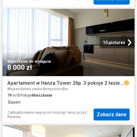
10 pictures
Mieszkanie
·
do wynajęcia
8 000 zł
Apartament w Hanza Tower 26p. 3 pokoje 2 łazienki Szczecin, Centrum
Województwo zachodniopomorskie
79
m²
3
Pokoje
Mieszkanie
·
Basen
Zaktualizowano więcej niż miesiąc temu
przez
Zobacz dane
Rentola