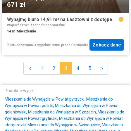
671 zł
Wynajmę biuro 14,91 m² na Łasztowni z dostępem do internetu
Województwo zachodniopomorskie
14
m²
Mieszkanie
Zobacz dane
Zaktualizowano 3 tygodnie temu
przez
Domiporta
<
1
2
3
4
5
>
Podobne wyniki
Mieszkania do Wynajęcia w Powiat pyrzycki
,
Mieszkania do
Wynajęcia w Powiat policki
,
Mieszkania do Wynajęcia w Powiat
goleniowski
,
Mieszkania do Wynajęcia w Szczecin
,
Mieszkania do
Wynajęcia w Powiat gryfiński
,
Mieszkania do Wynajęcia w Powiat
stargardzki
,
Mieszkania do Wynajęcia w Świnoujście
,
Mieszkania