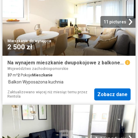
11 pictures
Mieszkanie
·
do wynajęcia
2 500 zł
Na wynajem mieszkanie dwupokojowe z balkonem Szczecin, Pomorzany
Województwo zachodniopomorskie
37
m²
2
Pokoje
Mieszkanie
·
Balkon
·
Wyposażona kuchnia
Zaktualizowano więcej niż miesiąc temu
przez
Zobacz dane
Rentola