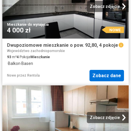
Zobacz zdjęcie
Mieszkanie
·
do wynajęcia
4 000 zł
NOWE
Dwupoziomowe mieszkanie o pow. 92,80, 4 pokoje
Województwo zachodniopomorskie
93
m²
4
Pokoje
Mieszkanie
·
Balkon
·
Basen
Zobacz dane
Nowe
przez
Rentola
Zobacz zdjęcie