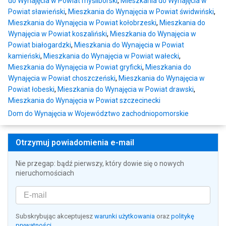
do Wynajęcia w Powiat myśliborski
,
Mieszkania do Wynajęcia w
Powiat sławieński
,
Mieszkania do Wynajęcia w Powiat świdwiński
,
Mieszkania do Wynajęcia w Powiat kołobrzeski
,
Mieszkania do
Wynajęcia w Powiat koszaliński
,
Mieszkania do Wynajęcia w
Powiat białogardzki
,
Mieszkania do Wynajęcia w Powiat
kamieński
,
Mieszkania do Wynajęcia w Powiat wałecki
,
Mieszkania do Wynajęcia w Powiat gryficki
,
Mieszkania do
Wynajęcia w Powiat choszczeński
,
Mieszkania do Wynajęcia w
Powiat łobeski
,
Mieszkania do Wynajęcia w Powiat drawski
,
Mieszkania do Wynajęcia w Powiat szczecinecki
Dom do Wynajęcia w Województwo zachodniopomorskie
Otrzymuj powiadomienia e-mail
Nie przegap: bądź pierwszy, który dowie się o nowych
nieruchomościach
Subskrybując akceptujesz
warunki użytkowania
oraz
politykę
prywatności