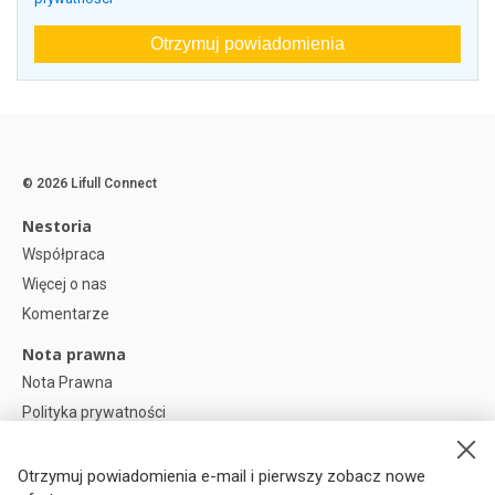
Otrzymuj powiadomienia
© 2026 Lifull Connect
Nestoria
Współpraca
Więcej o nas
Komentarze
Nota prawna
Nota Prawna
Polityka prywatności
Polityka plików cookies
Preferencje plików cookie
Otrzymuj powiadomienia e-mail i pierwszy zobacz nowe