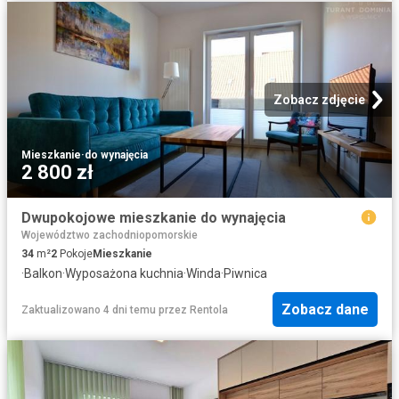
Zobacz zdjęcie
Mieszkanie
·
do wynajęcia
2 800 zł
Dwupokojowe mieszkanie do wynajęcia
Województwo zachodniopomorskie
34
m²
2
Pokoje
Mieszkanie
·
Balkon
·
Wyposażona kuchnia
·
Winda
·
Piwnica
Zobacz dane
Zaktualizowano 4 dni temu
przez
Rentola