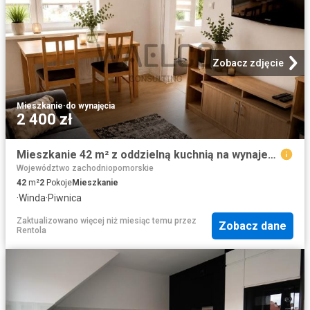
Zobacz zdjęcie
Mieszkanie
·
do wynajęcia
2 400 zł
Mieszkanie 42 m² z oddzielną kuchnią na wynajem Szczecin, Nowe Miasto
Województwo zachodniopomorskie
42
m²
2
Pokoje
Mieszkanie
·
Winda
·
Piwnica
Zaktualizowano więcej niż miesiąc temu
przez
Zobacz dane
Rentola