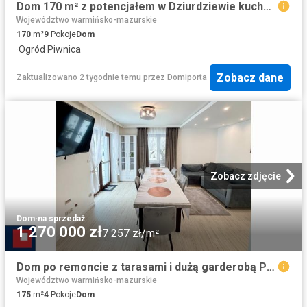
Dom 170 m² z potencjałem w Dziurdziewie kuchnia, 9 pokoi
Województwo warmińsko-mazurskie
170
m²
9
Pokoje
Dom
·
Ogród
·
Piwnica
Zobacz dane
Zaktualizowano 2 tygodnie temu
przez
Domiporta
Zobacz zdjęcie
Dom
·
na sprzedaż
1 270 000 zł
7 257 zł/m²
Dom po remoncie z tarasami i dużą garderobą Piłaki Wielkie
Województwo warmińsko-mazurskie
175
m²
4
Pokoje
Dom