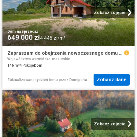
Zobacz zdjęcie
Dom
·
na sprzedaż
649 000 zł
4 445 zł/m²
Zapraszam do obejrzenia nowoczesnego domu 97,62 m² w Wrzesinie
Województwo warmińsko-mazurskie
146
m²
4
Pokoje
Dom
Zobacz dane
Zaktualizowano tydzień temu
przez
Domiporta
Zobacz zdjęcie