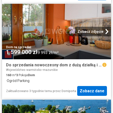
Zobacz zdjęcie
Dom
·
na sprzedaż
1 599 000 zł
9 993 zł/m²
Do sprzedania nowoczesny dom z dużą działką i widokiem
Województwo warmińsko-mazurskie
160
m²
3
Pokoje
Dom
·
Ogród
·
Parking
Zobacz dane
Zaktualizowano 3 tygodnie temu
przez
Domiporta