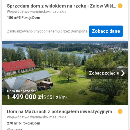
Sprzedam dom z widokiem na rzekę i Zalew Wiślany
Województwo warmińsko-mazurskie
150
m²
5
Pokoje
Dom
Zobacz dane
Zaktualizowano 3 tygodnie temu
przez
Domiporta
Zobacz zdjęcie
Dom
·
na sprzedaż
1 499 000 zł
5 551 zł/m²
Dom na Mazurach z potencjałem inwestycyjnym zapraszam
Województwo warmińsko-mazurskie
270
m²
6
Pokoje
Dom
·
Piwnica