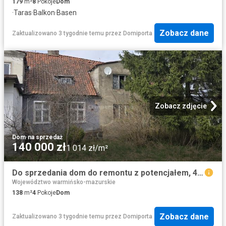
179
m²
8
Pokoje
Dom
·
Taras
·
Balkon
·
Basen
Zobacz dane
Zaktualizowano 3 tygodnie temu
przez
Domiporta
Zobacz zdjęcie
Dom
·
na sprzedaż
140 000 zł
1 014 zł/m²
Do sprzedania dom do remontu z potencjałem, 4 pokoje
Województwo warmińsko-mazurskie
138
m²
4
Pokoje
Dom
Zobacz dane
Zaktualizowano 3 tygodnie temu
przez
Domiporta