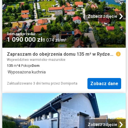
Zobacz zdjęcie
Dom
·
na sprzedaż
1 090 000 zł
8 074 zł/m²
Zapraszam do obejrzenia domu 135 m² w Rydzewie
Województwo warmińsko-mazurskie
135
m²
4
Pokoje
Dom
·
Wyposażona kuchnia
Zobacz dane
Zaktualizowano 3 dni temu
przez
Domiporta
Zobacz zdjęcie