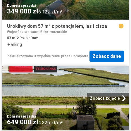
Dom
·
na sprzedaż
349 000 zł
6 122 zł/m²
Urokliwy dom 57 m² z potencjałem, las i cisza
Województwo warmińsko-mazurskie
57
m²
2
Pokoje
Dom
·
Parking
Zobacz dane
Zaktualizowano 3 tygodnie temu
przez
Domiporta
Zobacz zdjęcie
Dom
·
na sprzedaż
649 000 zł
4 326 zł/m²