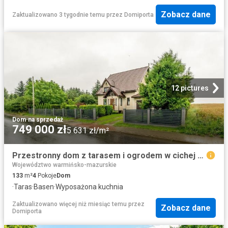
Zobacz dane
Zaktualizowano 3 tygodnie temu
przez
Domiporta
12 pictures
Dom
·
na sprzedaż
749 000 zł
5 631 zł/m²
Przestronny dom z tarasem i ogrodem w cichej okolicy
Województwo warmińsko-mazurskie
133
m²
4
Pokoje
Dom
·
Taras
·
Basen
·
Wyposażona kuchnia
Zaktualizowano więcej niż miesiąc temu
przez
Zobacz dane
Domiporta