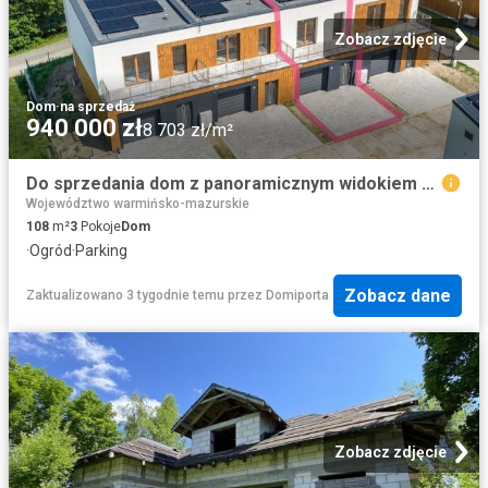
Zobacz zdjęcie
Dom
·
na sprzedaż
940 000 zł
8 703 zł/m²
Do sprzedania dom z panoramicznym widokiem na jezioro w Szczytnie
Województwo warmińsko-mazurskie
108
m²
3
Pokoje
Dom
·
Ogród
·
Parking
Zobacz dane
Zaktualizowano 3 tygodnie temu
przez
Domiporta
Zobacz zdjęcie