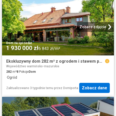
Zobacz zdjęcie
Dom
·
na sprzedaż
1 930 000 zł
6 843 zł/m²
Ekskluzywny dom 282 m² z ogrodem i stawem polecam
Województwo warmińsko-mazurskie
282
m²
8
Pokoje
Dom
·
Ogród
Zobacz dane
Zaktualizowano 3 tygodnie temu
przez
Domiporta