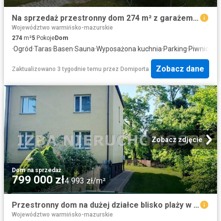
Na sprzedaż przestronny dom 274 m² z garażem i sauną
Województwo warmińsko-mazurskie
274
m²
5
Pokoje
Dom
·
Ogród
·
Taras
·
Basen
·
Sauna
·
Wyposażona kuchnia
·
Parking
·
Piwnica
Zobacz dane
Zaktualizowano 3 tygodnie temu
przez
Domiporta
Zobacz zdjęcie
Dom
·
na sprzedaż
799 000 zł
4 993 zł/m²
Przestronny dom na dużej działce blisko plaży w Prostkach zapraszam
Województwo warmińsko-mazurskie