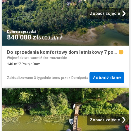
Zobacz zdjęcie
Dom
·
na sprzedaż
840 000 zł
6 000 zł/m²
Do sprzedania komfortowy dom letniskowy 7 pokoi w Nartach
Województwo warmińsko-mazurskie
140
m²
7
Pokoje
Dom
Zobacz dane
Zaktualizowano 3 tygodnie temu
przez
Domiporta
Zobacz zdjęcie