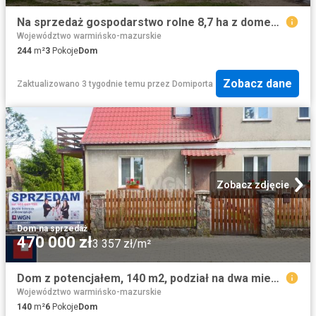
Na sprzedaż gospodarstwo rolne 8,7 ha z domem i inwentarzem
Województwo warmińsko-mazurskie
244
m²
3
Pokoje
Dom
Zobacz dane
Zaktualizowano 3 tygodnie temu
przez
Domiporta
Zobacz zdjęcie
Dom
·
na sprzedaż
470 000 zł
3 357 zł/m²
Dom z potencjałem, 140 m2, podział na dwa mieszkania
Województwo warmińsko-mazurskie
140
m²
6
Pokoje
Dom