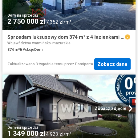
Dom
·
na sprzedaż
2 750 000 zł
7 352 zł/m²
Sprzedam luksusowy dom 374 m² z 4 łazienkami w Nowej Wsi Ełckiej
Województwo warmińsko-mazurskie
374
m²
6
Pokoje
Dom
Zobacz dane
Zaktualizowano 3 tygodnie temu
przez
Domiporta
Zobacz zdjęcie
Dom
·
na sprzedaż
1 349 000 zł
4 923 zł/m²