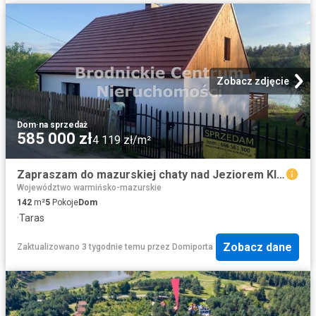
Zobacz zdjęcie
Dom
·
na sprzedaż
585 000 zł
4 119 zł/m²
Zapraszam do mazurskiej chaty nad Jeziorem Klonowskim z tarasem i widokiem
Województwo warmińsko-mazurskie
142
m²
5
Pokoje
Dom
·
Taras
Zobacz dane
Zaktualizowano 3 tygodnie temu
przez
Domiporta