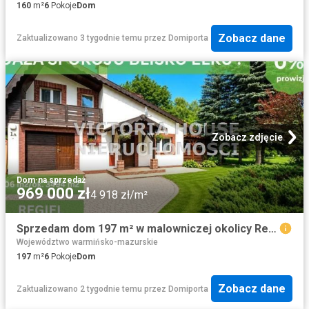
160
m²
6
Pokoje
Dom
Zobacz dane
Zaktualizowano 3 tygodnie temu
przez
Domiporta
Zobacz zdjęcie
Dom
·
na sprzedaż
969 000 zł
4 918 zł/m²
Sprzedam dom 197 m² w malowniczej okolicy Regiel
Województwo warmińsko-mazurskie
197
m²
6
Pokoje
Dom
Zobacz dane
Zaktualizowano 2 tygodnie temu
przez
Domiporta