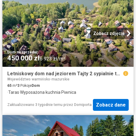
Zobacz zdjęcie
Dom
·
na sprzedaż
450 000 zł
6 923 zł/m²
Letniskowy dom nad jeziorem Tajty 2 sypialnie taras
Województwo warmińsko-mazurskie
65
m²
3
Pokoje
Dom
·
Taras
·
Wyposażona kuchnia
·
Piwnica
Zobacz dane
Zaktualizowano 3 tygodnie temu
przez
Domiporta