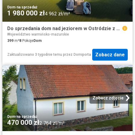
Dom
·
na sprzedaż
1 980 000 zł
4 962 zł/m²
Do sprzedania dom nad jeziorem w Ostródzie z potencjałem inwestycyjnym
Województwo warmińsko-mazurskie
399
m²
8
Pokoje
Dom
Zobacz dane
Zaktualizowano 3 tygodnie temu
przez
Domiporta
Zobacz zdjęcie
Dom
·
na sprzedaż
470 000 zł
2 764 zł/m²