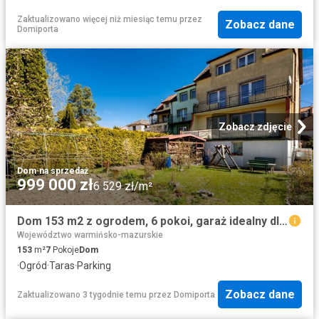
Zaktualizowano więcej niż miesiąc temu
przez
Zobacz dane
Domiporta
Zobacz zdjęcie
Dom
·
na sprzedaż
999 000 zł
6 529 zł/m²
Dom 153 m2 z ogrodem, 6 pokoi, garaż idealny dla rodziny
Województwo warmińsko-mazurskie
153
m²
7
Pokoje
Dom
·
Ogród
·
Taras
·
Parking
Zobacz dane
Zaktualizowano 3 tygodnie temu
przez
Domiporta