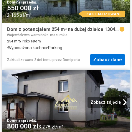
Dom
·
na sprzedaż
550 000 zł
ZAKTUALIZOWANE
2 165 zł/m²
Dom z potencjałem 254 m² na dużej działce 13045 m²
Województwo warmińsko-mazurskie
254
m²
5
Pokoje
Dom
·
Wyposażona kuchnia
·
Parking
Zobacz dane
Zaktualizowano 2 dni temu
przez
Domiporta
Zobacz zdjęcie
Dom
·
na sprzedaż
800 000 zł
3 278 zł/m²