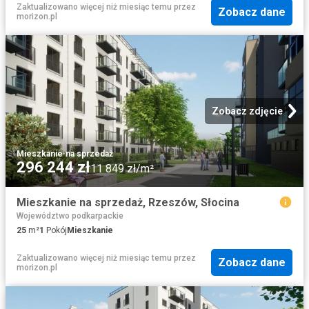
Zaktualizowano więcej niż miesiąc temu
przez
Zobacz dane
morizon.pl
Zobacz zdjęcie
Mieszkanie
·
na sprzedaż
296 244 zł
11 849 zł/m²
Mieszkanie na sprzedaż, Rzeszów, Słocina
Województwo podkarpackie
25
m²
1
Pokój
Mieszkanie
Zaktualizowano więcej niż miesiąc temu
przez
Zobacz dane
morizon.pl