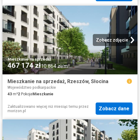
Zobacz zdjęcie
Mieszkanie
·
na sprzedaż
467 174 zł
10 864 zł/m²
Mieszkanie na sprzedaż, Rzeszów, Słocina
Województwo podkarpackie
43
m²
2
Pokoje
Mieszkanie
Zaktualizowano więcej niż miesiąc temu
przez
Zobacz dane
morizon.pl