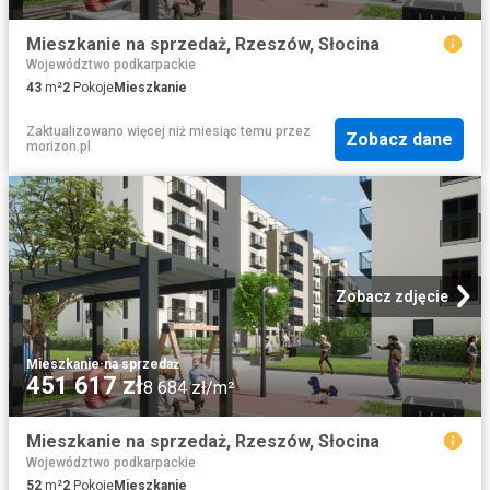
Mieszkanie na sprzedaż, Rzeszów, Słocina
Województwo podkarpackie
43
m²
2
Pokoje
Mieszkanie
Zaktualizowano więcej niż miesiąc temu
przez
Zobacz dane
morizon.pl
Zobacz zdjęcie
Mieszkanie
·
na sprzedaż
451 617 zł
8 684 zł/m²
Mieszkanie na sprzedaż, Rzeszów, Słocina
Województwo podkarpackie
52
m²
2
Pokoje
Mieszkanie