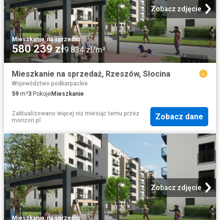
Zobacz zdjęcie
Mieszkanie
·
na sprzedaż
580 239 zł
9 834 zł/m²
Mieszkanie na sprzedaż, Rzeszów, Słocina
Województwo podkarpackie
59
m²
3
Pokoje
Mieszkanie
Zaktualizowano więcej niż miesiąc temu
przez
Zobacz dane
morizon.pl
Zobacz zdjęcie
Mieszkanie
·
na sprzedaż