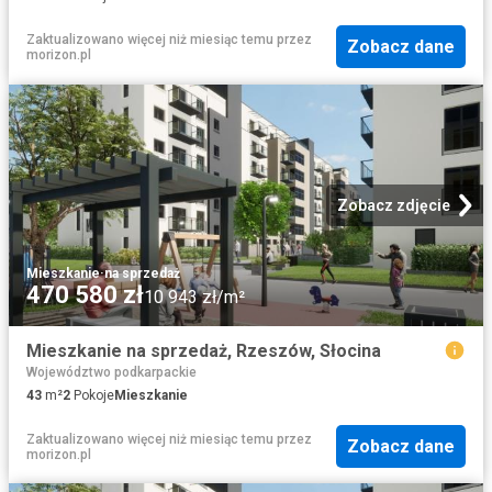
Zaktualizowano więcej niż miesiąc temu
przez
Zobacz dane
morizon.pl
Zobacz zdjęcie
Mieszkanie
·
na sprzedaż
470 580 zł
10 943 zł/m²
Mieszkanie na sprzedaż, Rzeszów, Słocina
Województwo podkarpackie
43
m²
2
Pokoje
Mieszkanie
Zaktualizowano więcej niż miesiąc temu
przez
Zobacz dane
morizon.pl