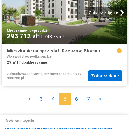
Zobacz zdjęcie
Mieszkanie
·
na sprzedaż
293 712 zł
11 748 zł/m²
Mieszkanie na sprzedaż, Rzeszów, Słocina
Województwo podkarpackie
25
m²
1
Pokój
Mieszkanie
Zaktualizowano więcej niż miesiąc temu
przez
Zobacz dane
morizon.pl
<
3
4
5
6
7
>
Podobne wyniki