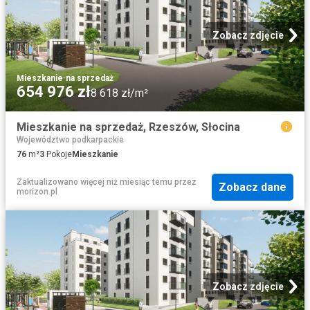
Zobacz zdjęcie
Mieszkanie
·
na sprzedaż
654 976 zł
8 618 zł/m²
Mieszkanie na sprzedaż, Rzeszów, Słocina
Województwo podkarpackie
76
m²
3
Pokoje
Mieszkanie
Zaktualizowano więcej niż miesiąc temu
przez
Zobacz dane
morizon.pl
Zobacz zdjęcie