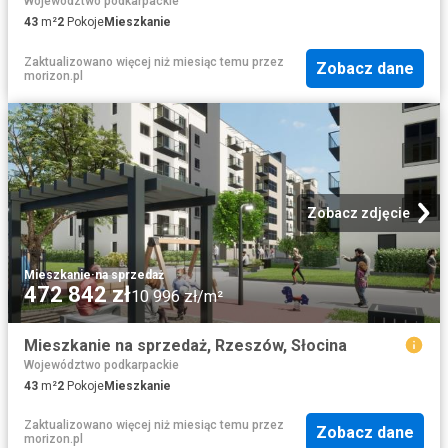
Województwo podkarpackie
43
m²
2
Pokoje
Mieszkanie
Zaktualizowano więcej niż miesiąc temu
przez
Zobacz dane
morizon.pl
Zobacz zdjęcie
Mieszkanie
·
na sprzedaż
472 842 zł
10 996 zł/m²
Mieszkanie na sprzedaż, Rzeszów, Słocina
Województwo podkarpackie
43
m²
2
Pokoje
Mieszkanie
Zaktualizowano więcej niż miesiąc temu
przez
Zobacz dane
morizon.pl