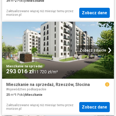
39
m²
2
Pokoje
Mieszkanie
Zaktualizowano więcej niż miesiąc temu
przez
Zobacz dane
morizon.pl
Zobacz zdjęcie
Mieszkanie
·
na sprzedaż
293 016 zł
11 720 zł/m²
Mieszkanie na sprzedaż, Rzeszów, Słocina
Województwo podkarpackie
25
m²
1
Pokój
Mieszkanie
Zaktualizowano więcej niż miesiąc temu
przez
Zobacz dane
morizon.pl