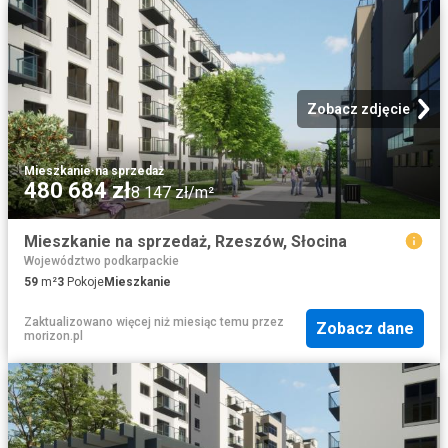
Zobacz zdjęcie
Mieszkanie
·
na sprzedaż
480 684 zł
8 147 zł/m²
Mieszkanie na sprzedaż, Rzeszów, Słocina
Województwo podkarpackie
59
m²
3
Pokoje
Mieszkanie
Zaktualizowano więcej niż miesiąc temu
przez
Zobacz dane
morizon.pl