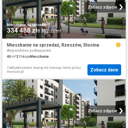
Zobacz zdjęcie
Mieszkanie
·
na sprzedaż
334 488 zł
8 362 zł/m²
Mieszkanie na sprzedaż, Rzeszów, Słocina
Województwo podkarpackie
40
m²
2
Pokoje
Mieszkanie
Zaktualizowano więcej niż miesiąc temu
przez
Zobacz dane
morizon.pl
Zobacz zdjęcie