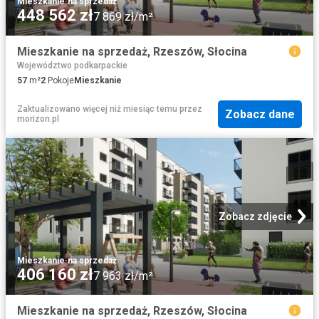
Mieszkanie
·
na sprzedaż
448 562 zł
7 869 zł/m²
Mieszkanie na sprzedaż, Rzeszów, Słocina
Województwo podkarpackie
57
m²
2
Pokoje
Mieszkanie
Zaktualizowano więcej niż miesiąc temu
przez
Zobacz dane
morizon.pl
Zobacz zdjęcie
Mieszkanie
·
na sprzedaż
406 160 zł
7 963 zł/m²
Mieszkanie na sprzedaż, Rzeszów, Słocina