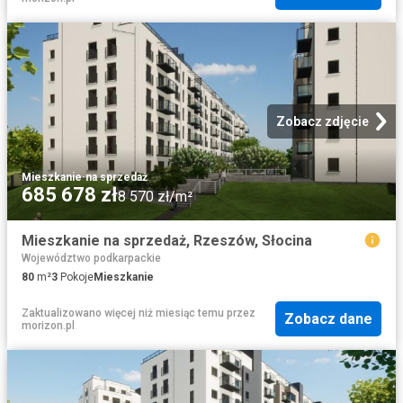
Zobacz zdjęcie
Mieszkanie
·
na sprzedaż
685 678 zł
8 570 zł/m²
Mieszkanie na sprzedaż, Rzeszów, Słocina
Województwo podkarpackie
80
m²
3
Pokoje
Mieszkanie
Zaktualizowano więcej niż miesiąc temu
przez
Zobacz dane
morizon.pl