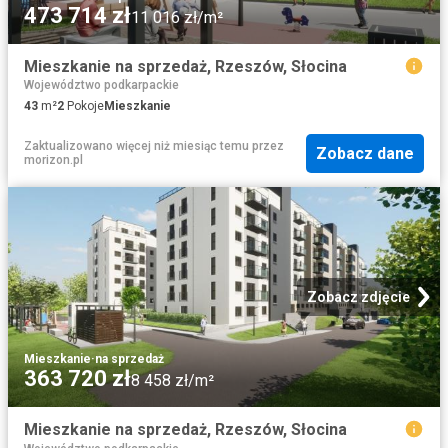
473 714 zł
11 016 zł/m²
Mieszkanie na sprzedaż, Rzeszów, Słocina
Województwo podkarpackie
43
m²
2
Pokoje
Mieszkanie
Zaktualizowano więcej niż miesiąc temu
przez
Zobacz dane
morizon.pl
Zobacz zdjęcie
Mieszkanie
·
na sprzedaż
363 720 zł
8 458 zł/m²
Mieszkanie na sprzedaż, Rzeszów, Słocina