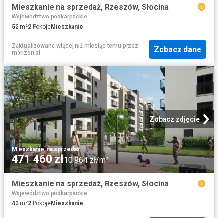
Mieszkanie na sprzedaż, Rzeszów, Słocina
Województwo podkarpackie
52
m²
2
Pokoje
Mieszkanie
Zaktualizowano więcej niż miesiąc temu
przez
Zobacz dane
morizon.pl
Zobacz zdjęcie
Mieszkanie
·
na sprzedaż
471 460 zł
10 964 zł/m²
Mieszkanie na sprzedaż, Rzeszów, Słocina
Województwo podkarpackie
43
m²
2
Pokoje
Mieszkanie