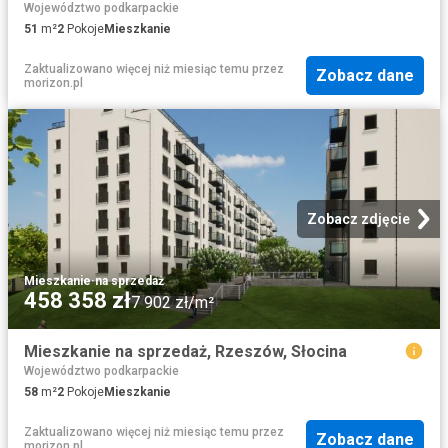
Województwo podkarpackie
51
m²
2
Pokoje
Mieszkanie
Zaktualizowano więcej niż miesiąc temu
przez
Zobacz dane
morizon.pl
Zobacz zdjęcie
Mieszkanie
·
na sprzedaż
458 358 zł
7 902 zł/m²
Mieszkanie na sprzedaż, Rzeszów, Słocina
Województwo podkarpackie
58
m²
2
Pokoje
Mieszkanie
Zaktualizowano więcej niż miesiąc temu
przez
Zobacz dane
morizon.pl