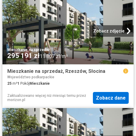
Zobacz zdjęcie
Mieszkanie
·
na sprzedaż
295 191 zł
11 807 zł/m²
Mieszkanie na sprzedaż, Rzeszów, Słocina
Województwo podkarpackie
25
m²
1
Pokój
Mieszkanie
Zaktualizowano więcej niż miesiąc temu
przez
Zobacz dane
morizon.pl