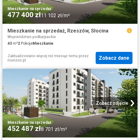
Mieszkanie
·
na sprzedaż
477 400 zł
11 102 zł/m²
Mieszkanie na sprzedaż, Rzeszów, Słocina
Województwo podkarpackie
43
m²
2
Pokoje
Mieszkanie
Zaktualizowano więcej niż miesiąc temu
przez
Zobacz dane
morizon.pl
Zobacz zdjęcie
Mieszkanie
·
na sprzedaż
452 487 zł
8 701 zł/m²