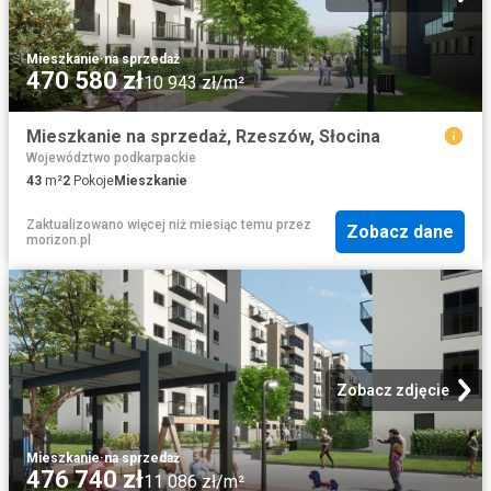
Mieszkanie
·
na sprzedaż
470 580 zł
10 943 zł/m²
Mieszkanie na sprzedaż, Rzeszów, Słocina
Województwo podkarpackie
43
m²
2
Pokoje
Mieszkanie
Zaktualizowano więcej niż miesiąc temu
przez
Zobacz dane
morizon.pl
Zobacz zdjęcie
Mieszkanie
·
na sprzedaż
476 740 zł
11 086 zł/m²