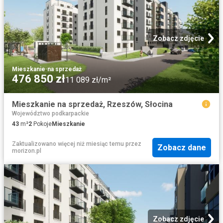
Zobacz zdjęcie
Mieszkanie
·
na sprzedaż
476 850 zł
11 089 zł/m²
Mieszkanie na sprzedaż, Rzeszów, Słocina
Województwo podkarpackie
43
m²
2
Pokoje
Mieszkanie
Zaktualizowano więcej niż miesiąc temu
przez
Zobacz dane
morizon.pl
Zobacz zdjęcie