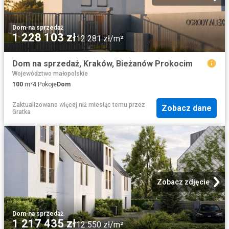
Dom
·
na sprzedaż
1 228 103 zł
12 281 zł/m²
Dom na sprzedaż, Kraków, Bieżanów Prokocim
Województwo małopolskie
100
m²
4
Pokoje
Dom
Zaktualizowano więcej niż miesiąc temu
przez
Zobacz dane
Gratka
Zobacz zdjęcie
Dom
·
na sprzedaż
1 217 435 zł
12 550 zł/m²