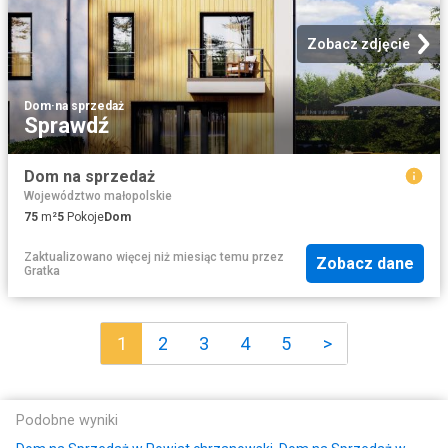
Zobacz zdjęcie
Dom
·
na sprzedaż
Sprawdź
Dom na sprzedaż
Województwo małopolskie
75
m²
5
Pokoje
Dom
Zaktualizowano więcej niż miesiąc temu
przez
Zobacz dane
Gratka
1
2
3
4
5
>
Podobne wyniki