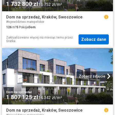
1 732 800 zł
13 752 zł/m²
Dom na sprzedaż, Kraków, Swoszowice
Województwo małopolskie
126
m²
5
Pokoje
Dom
Zaktualizowano więcej niż miesiąc temu
przez
Zobacz dane
Gratka
Zobacz zdjęcie
Dom
·
na sprzedaż
1 807 125 zł
14 342 zł/m²
Dom na sprzedaż, Kraków, Swoszowice