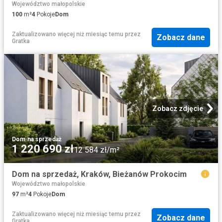
Województwo małopolskie
100
m²
4
Pokoje
Dom
Zaktualizowano więcej niż miesiąc temu
przez
Zobacz dane
Gratka
Zobacz zdjęcie
Dom
·
na sprzedaż
1 220 690 zł
12 584 zł/m²
Dom na sprzedaż, Kraków, Bieżanów Prokocim
Województwo małopolskie
97
m²
4
Pokoje
Dom
Zaktualizowano więcej niż miesiąc temu
przez
Zobacz dane
Gratka