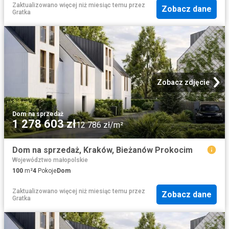
Zaktualizowano więcej niż miesiąc temu
przez
Zobacz dane
Gratka
Zobacz zdjęcie
Dom
·
na sprzedaż
1 278 603 zł
12 786 zł/m²
Dom na sprzedaż, Kraków, Bieżanów Prokocim
Województwo małopolskie
100
m²
4
Pokoje
Dom
Zaktualizowano więcej niż miesiąc temu
przez
Zobacz dane
Gratka