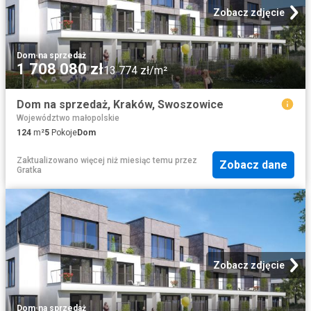
Zobacz zdjęcie
Dom
·
na sprzedaż
1 708 080 zł
13 774 zł/m²
Dom na sprzedaż, Kraków, Swoszowice
Województwo małopolskie
124
m²
5
Pokoje
Dom
Zaktualizowano więcej niż miesiąc temu
przez
Zobacz dane
Gratka
Zobacz zdjęcie
Dom
·
na sprzedaż