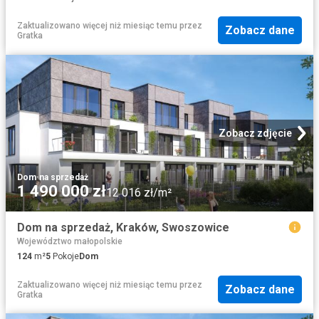
Zaktualizowano więcej niż miesiąc temu
przez
Zobacz dane
Gratka
Zobacz zdjęcie
Dom
·
na sprzedaż
1 490 000 zł
12 016 zł/m²
Dom na sprzedaż, Kraków, Swoszowice
Województwo małopolskie
124
m²
5
Pokoje
Dom
Zaktualizowano więcej niż miesiąc temu
przez
Zobacz dane
Gratka