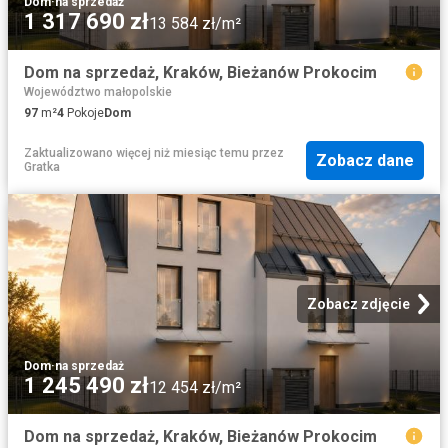
Dom
·
na sprzedaż
1 317 690 zł
13 584 zł/m²
Dom na sprzedaż, Kraków, Bieżanów Prokocim
Województwo małopolskie
97
m²
4
Pokoje
Dom
Zaktualizowano więcej niż miesiąc temu
przez
Zobacz dane
Gratka
Zobacz zdjęcie
Dom
·
na sprzedaż
1 245 490 zł
12 454 zł/m²
Dom na sprzedaż, Kraków, Bieżanów Prokocim