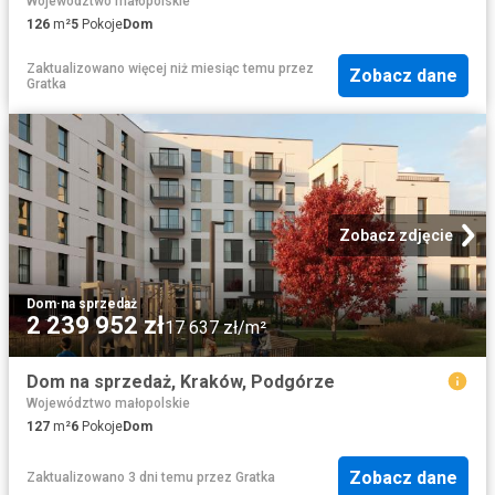
Województwo małopolskie
126
m²
5
Pokoje
Dom
Zaktualizowano więcej niż miesiąc temu
przez
Zobacz dane
Gratka
Zobacz zdjęcie
Dom
·
na sprzedaż
2 239 952 zł
17 637 zł/m²
Dom na sprzedaż, Kraków, Podgórze
Województwo małopolskie
127
m²
6
Pokoje
Dom
Zobacz dane
Zaktualizowano 3 dni temu
przez
Gratka