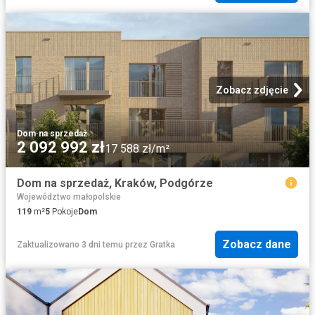
Zobacz zdjęcie
Dom
·
na sprzedaż
2 092 992 zł
17 588 zł/m²
Dom na sprzedaż, Kraków, Podgórze
Województwo małopolskie
119
m²
5
Pokoje
Dom
Zobacz dane
Zaktualizowano 3 dni temu
przez
Gratka