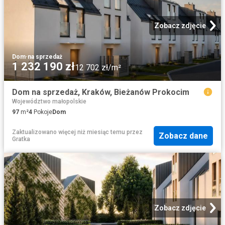
Zobacz zdjęcie
Dom
·
na sprzedaż
1 232 190 zł
12 702 zł/m²
Dom na sprzedaż, Kraków, Bieżanów Prokocim
Województwo małopolskie
97
m²
4
Pokoje
Dom
Zaktualizowano więcej niż miesiąc temu
przez
Zobacz dane
Gratka
Zobacz zdjęcie