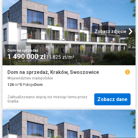
Zobacz zdjęcie
Dom
·
na sprzedaż
1 490 000 zł
11 825 zł/m²
Dom na sprzedaż, Kraków, Swoszowice
Województwo małopolskie
126
m²
5
Pokoje
Dom
Zaktualizowano więcej niż miesiąc temu
przez
Zobacz dane
Gratka