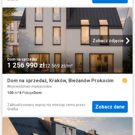
Zobacz zdjęcie
Dom
·
na sprzedaż
1 256 990 zł
12 569 zł/m²
Dom na sprzedaż, Kraków, Bieżanów Prokocim
Województwo małopolskie
100
m²
4
Pokoje
Dom
Zaktualizowano więcej niż miesiąc temu
przez
Zobacz dane
Gratka