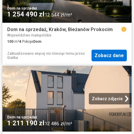
Dom
·
na sprzedaż
1 254 490 zł
12 544 zł/m²
Dom na sprzedaż, Kraków, Bieżanów Prokocim
Województwo małopolskie
100
m²
4
Pokoje
Dom
Zaktualizowano więcej niż miesiąc temu
przez
Zobacz dane
Gratka
Zobacz zdjęcie
Dom
·
na sprzedaż
1 211 190 zł
12 486 zł/m²