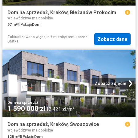
Dom na sprzedaż, Kraków, Bieżanów Prokocim
Województwo małopolskie
97
m²
4
Pokoje
Dom
Zaktualizowano więcej niż miesiąc temu
przez
Zobacz dane
Gratka
Zobacz zdjęcie
Dom
·
na sprzedaż
1 590 000 zł
12 421 zł/m²
Dom na sprzedaż, Kraków, Swoszowice
Województwo małopolskie
128
m²
5
Pokoje
Dom