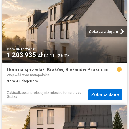
Zobacz zdjęcie
Dom
·
na sprzedaż
1 203 935 zł
12 411 zł/m²
Dom na sprzedaż, Kraków, Bieżanów Prokocim
Województwo małopolskie
97
m²
4
Pokoje
Dom
Zaktualizowano więcej niż miesiąc temu
przez
Zobacz dane
Gratka