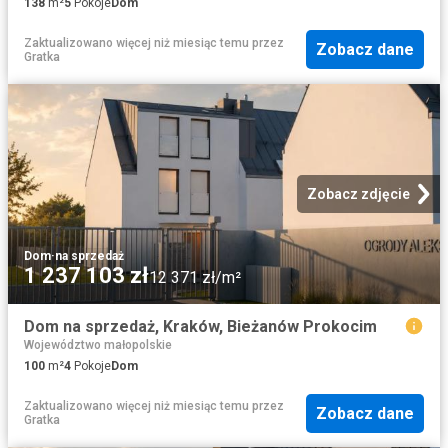
138
m²
5
Pokoje
Dom
Zaktualizowano więcej niż miesiąc temu
przez
Zobacz dane
Gratka
Zobacz zdjęcie
Dom
·
na sprzedaż
1 237 103 zł
12 371 zł/m²
Dom na sprzedaż, Kraków, Bieżanów Prokocim
Województwo małopolskie
100
m²
4
Pokoje
Dom
Zaktualizowano więcej niż miesiąc temu
przez
Zobacz dane
Gratka