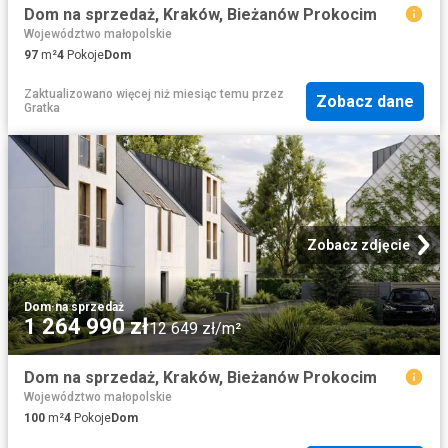
Dom na sprzedaż, Kraków, Bieżanów Prokocim
Województwo małopolskie
97
m²
4
Pokoje
Dom
Zaktualizowano więcej niż miesiąc temu
przez
Zobacz dane
Gratka
Zobacz zdjęcie
Dom
·
na sprzedaż
1 264 990 zł
12 649 zł/m²
Dom na sprzedaż, Kraków, Bieżanów Prokocim
Województwo małopolskie
100
m²
4
Pokoje
Dom