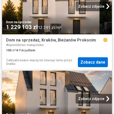
Zobacz zdjęcie
Dom
·
na sprzedaż
1 229 103 zł
12 291 zł/m²
Dom na sprzedaż, Kraków, Bieżanów Prokocim
Województwo małopolskie
100
m²
4
Pokoje
Dom
Zaktualizowano więcej niż miesiąc temu
przez
Zobacz dane
Gratka
Zobacz zdjęcie