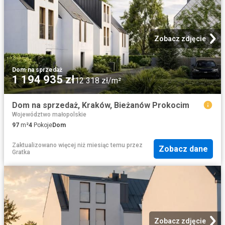
Zobacz zdjęcie
Dom
·
na sprzedaż
1 194 935 zł
12 318 zł/m²
Dom na sprzedaż, Kraków, Bieżanów Prokocim
Województwo małopolskie
97
m²
4
Pokoje
Dom
Zaktualizowano więcej niż miesiąc temu
przez
Zobacz dane
Gratka
Zobacz zdjęcie