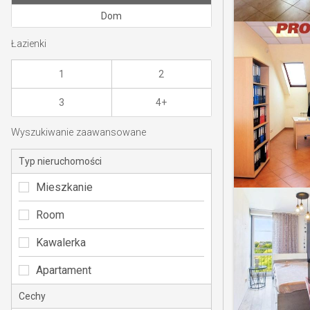
Dom
Łazienki
1
2
3
4+
Wyszukiwanie zaawansowane
Typ nieruchomości
Mieszkanie
Room
Kawalerka
Apartament
Cechy