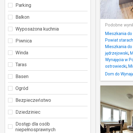
Parking
Balkon
Podobne wyni
Wyposażona kuchnia
Mieszkania do
Powiat starach
Piwnica
Mieszkania do 
Winda
jędrzejowski
,
M
Wynajęcia w P
Taras
ostrowiecki
,
Mi
Dom do Wynaję
Basen
Ogród
Bezpieczeństwo
Dziedziniec
Dostęp dla osób
niepełnosprawnych