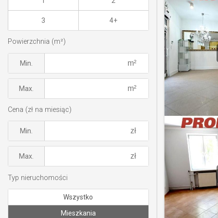
1
2
3
4+
Powierzchnia (m²)
Min.
Max.
Cena (zł na miesiąc)
Min.
Max.
Typ nieruchomości
Wszystko
Mieszkania