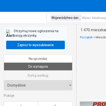
1 470 mieszka
Otrzymuj nowe ogłoszenia na
swoją skrzynkę
Początek
>
Mieszk
Zapisz to wyszukiwanie
Na sprzedaż
Do wynajęcia
Sortuj według:
Pokoje