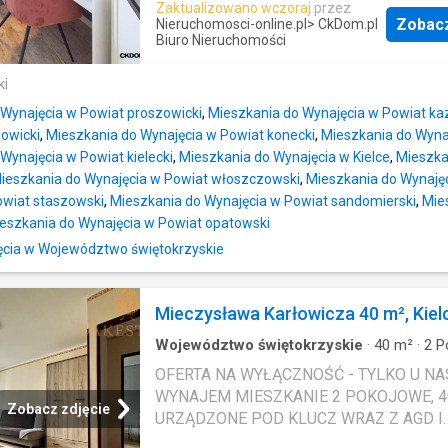
Zaktualizowano wczoraj
przez
salonie znajduje się duża szafa, komoda, 
są umeblowane. Dla lokalu nie sporządz
Zobac
Nieruchomosci-online.pl
> CkDom.pl
stół z krzesłami, telewizor. Pomieszczen
Biuro Nieruchomości
świadectwa charakterystyki energetyczne
zamykane drzwiami przesuwnymi. W sypia
kontaktowe do agenta: Krzysztof Jakubow
ki
łóżko, szafa, toaletka z krzesłem. Kuchnia
888-889-568 For more information in Engl
wyposażona w zmywarkę, kuchenkę i zab
please call: 888 889 441, - For rent: An off
 Wynajęcia w Powiat proszowicki
,
Mieszkania do Wynajęcia w Powiat kaz
Koszt: 1600zł czynsz najmu, 673zł czyns
space with an area of approximately 10 s
owicki
,
Mieszkania do Wynajęcia w Powiat konecki
,
Mieszkania do Wyna
administracyjny, media (prąd i gaz) wedłu
meter
Wynajęcia w Powiat kielecki
,
Mieszkania do Wynajęcia w Kielce
,
Mieszka
zużycia. Kaucja 2000zł W odległości 200
ieszkania do Wynajęcia w Powiat włoszczowski
,
Mieszkania do Wynajęc
znajdują się sklepy spożywcze, przedszk
owiat staszowski
,
Mieszkania do Wynajęcia w Powiat sandomierski
,
Mie
piekarnia, barber, przystanek autobusowy.
eszkania do Wynajęcia w Powiat opatowski
Zapraszam do kontaktu oraz prezentacji P
cia w Województwo świętokrzyskie
Podsiedlik Numer licencji pośrednika
odpowiedzialnego zawodowo za wykona
umowy pośrednictwa: 31236 Oferta dodan
Mieczysława Karłowicza 40 m², Kiel
propertly.io Nr oferty w biurze: 60-MW-
Województwo świętokrzyskie
·
40
m²
·
2
P
CKDOM/1/3
Mieszkanie
·
Balkon
·
Winda
·
Piwnica
OFERTA NA WYŁĄCZNOŚĆ - TYLKO U NAS
WYNAJEM MIESZKANIE 2 POKOJOWE, 4
Zobacz zdjęcie
URZĄDZONE POD KLUCZ WRAZ Z AGD I
MEBLAMI ! 6 piętro W BLOKU Z WINDĄ !