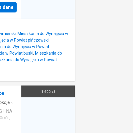
kanapa,
ono
z dane
ie
j Dane
lni
ski Tel:
ish
udowę.
ice
imierski
,
Mieszkania do Wynajęcia w
z
quare
jęcia w Powiat pińczowski
,
g
nia do Wynajęcia w Powiat
m
ia w Powiat buski
,
Mieszkania do
ole,
szkania do Wynajęcia w Powiat
atrycja
nie
a z
1 600 zł
ce
okoje
·
 ! NA
0m2,