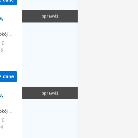
Sprawdź
e,
okój
·
: 0
45
z dane
Sprawdź
e,
okój
·
: 0
44