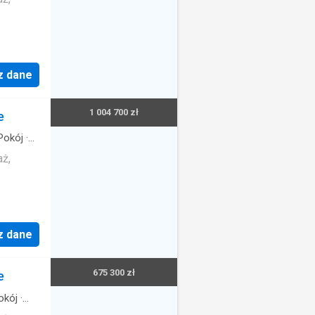
z dane
1 004 700 zł
e
Pokój
·
aż,
z dane
675 300 zł
e
okój
·