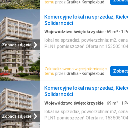
temu
przez
Gratka
> Komplexbud
Komercyjne lokal na sprzedaż, Kielc
Solidarności
Województwo świętokrzyskie
·
69
m²
·
1
P
Mieszkanie
lokal na sprzedaż, powierzchnia: m2, cena
Zobacz zdjęcie
PLN1 pomieszczeń Oferta nr: 15350510
Zaktualizowano więcej niż miesiąc
Zobac
temu
przez
Gratka
> Komplexbud
Komercyjne lokal na sprzedaż, Kielc
Solidarności
Województwo świętokrzyskie
·
69
m²
·
1
P
Mieszkanie
lokal na sprzedaż, powierzchnia: m2, cena
Zobacz zdjęcie
PLN1 pomieszczeń Oferta nr: 15350510