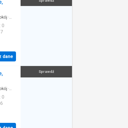
Sprawdź
e,
okój
·
: 0
47
z dane
Sprawdź
e,
okój
·
: 0
46
z dane