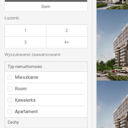
Dom
Łazienki
1
2
3
4+
Wyszukiwanie zaawansowane
Typ nieruchomości
Mieszkanie
Room
Kawalerka
Apartament
Cechy