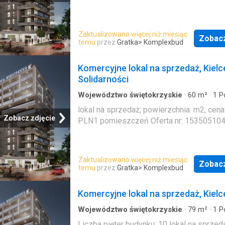
Zaktualizowano więcej niż miesiąc
Zobac
temu
przez
Gratka
> Komplexbud
Komercyjne lokal na sprzedaż, Kielc
Solidarności
Województwo świętokrzyskie
·
60
m²
·
1
P
Mieszkanie
lokal na sprzedaż, powierzchnia: m2, cena
Zobacz zdjęcie
PLN1 pomieszczeń Oferta nr: 15350510
Zaktualizowano więcej niż miesiąc
Zobac
temu
przez
Gratka
> Komplexbud
Komercyjne lokal na sprzedaż, Kielc
Województwo świętokrzyskie
·
79
m²
·
1
P
Mieszkanie
Liczba pięter budynku: 10 lokal na sprzed