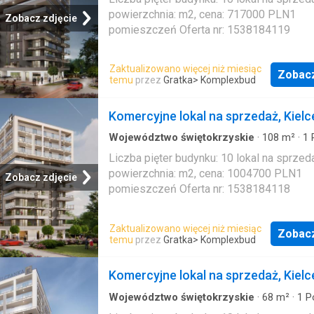
powierzchnia: m2, cena: 717000 PLN1
Zobacz zdjęcie
pomieszczeń Oferta nr: 1538184119
Zaktualizowano więcej niż miesiąc
Zobac
temu
przez
Gratka
> Komplexbud
Komercyjne lokal na sprzedaż, Kielc
Województwo świętokrzyskie
·
108
m²
·
1
Mieszkanie
Liczba pięter budynku: 10 lokal na sprzed
powierzchnia: m2, cena: 1004700 PLN1
Zobacz zdjęcie
pomieszczeń Oferta nr: 1538184118
Zaktualizowano więcej niż miesiąc
Zobac
temu
przez
Gratka
> Komplexbud
Komercyjne lokal na sprzedaż, Kielc
Województwo świętokrzyskie
·
68
m²
·
1
P
Mieszkanie