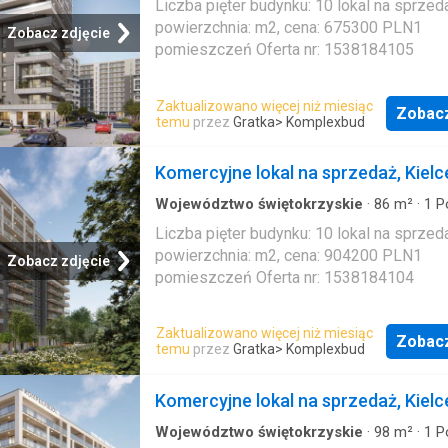
Liczba pięter budynku: 10 lokal na sprzed
powierzchnia: m2, cena: 675300 PLN1
Zobacz zdjęcie
pomieszczeń Oferta nr: 1538184105
Zaktualizowano więcej niż miesiąc
Zobac
temu
przez
Gratka
> Komplexbud
Komercyjne lokal na sprzedaż, Kielc
Województwo świętokrzyskie
·
86
m²
·
1
P
Mieszkanie
Liczba pięter budynku: 10 lokal na sprzed
powierzchnia: m2, cena: 904200 PLN1
Zobacz zdjęcie
pomieszczeń Oferta nr: 1538184104
Zaktualizowano więcej niż miesiąc
Zobac
temu
przez
Gratka
> Komplexbud
Komercyjne lokal na sprzedaż, Kielc
Województwo świętokrzyskie
·
98
m²
·
1
P