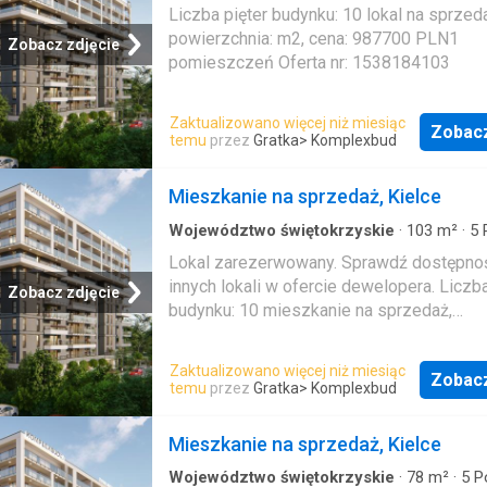
Mieszkanie
Liczba pięter budynku: 10 lokal na sprzed
powierzchnia: m2, cena: 987700 PLN1
Zobacz zdjęcie
pomieszczeń Oferta nr: 1538184103
Zaktualizowano więcej niż miesiąc
Zobac
temu
przez
Gratka
> Komplexbud
Mieszkanie na sprzedaż, Kielce
Województwo świętokrzyskie
·
103
m²
·
5
Mieszkanie
Lokal zarezerwowany. Sprawdź dostępno
innych lokali w ofercie dewelopera. Liczba
Zobacz zdjęcie
budynku: 10 mieszkanie na sprzedaż,
powierzchnia: m2, cena: 1053100 PLN5 p
Oferta nr: 1538184101
Zaktualizowano więcej niż miesiąc
Zobac
temu
przez
Gratka
> Komplexbud
Mieszkanie na sprzedaż, Kielce
Województwo świętokrzyskie
·
78
m²
·
5
P