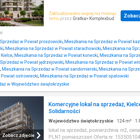
Zaktualizowano więcej niż miesiąc
Zobac
temu
przez
Gratka
> Komplexbud
ki
 Sprzedaż w Powiat proszowicki
,
Mieszkania na Sprzedaż w Powiat kaz
ki
,
Mieszkania na Sprzedaż w Powiat starachowicki
,
Mieszkania na Spr
Kielce
,
Mieszkania na Sprzedaż w Powiat konecki
,
Mieszkania na Sprz
 Sprzedaż w Powiat jędrzejowski
,
Mieszkania na Sprzedaż w Powiat wł
,
Mieszkania na Sprzedaż w Powiat sandomierski
,
Mieszkania na Sprze
 Powiat ostrowiecki
,
Mieszkania na Sprzedaż w Powiat opatowski
aż w Województwo świętokrzyskie
Komercyjne lokal na sprzedaż, Kielc
Solidarności
Województwo świętokrzyskie
·
124
m²
·
1
Mieszkanie
lokal na sprzedaż, powierzchnia: m2, cena
Zobacz zdjęcie
PLN1 pomieszczeń Oferta nr: 15350510