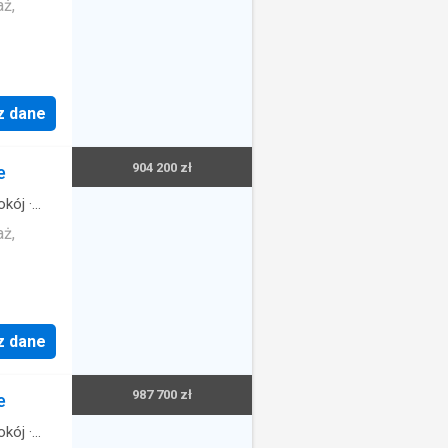
aż,
z dane
904 200 zł
e
okój
·
aż,
z dane
987 700 zł
e
okój
·