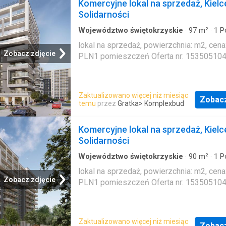
Komercyjne lokal na sprzedaż, Kielc
Solidarności
Województwo świętokrzyskie
·
97
m²
·
1
P
Mieszkanie
lokal na sprzedaż, powierzchnia: m2, cena
Zobacz zdjęcie
PLN1 pomieszczeń Oferta nr: 15350510
Zaktualizowano więcej niż miesiąc
Zobac
temu
przez
Gratka
> Komplexbud
Komercyjne lokal na sprzedaż, Kielc
Solidarności
Województwo świętokrzyskie
·
90
m²
·
1
P
Mieszkanie
lokal na sprzedaż, powierzchnia: m2, cena
Zobacz zdjęcie
PLN1 pomieszczeń Oferta nr: 15350510
Zaktualizowano więcej niż miesiąc
Zobac