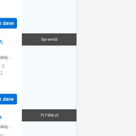
z dane
Sprawdź
e,
okój
·
: 0
42
z dane
717 000 zł
e
okój
·
aż,