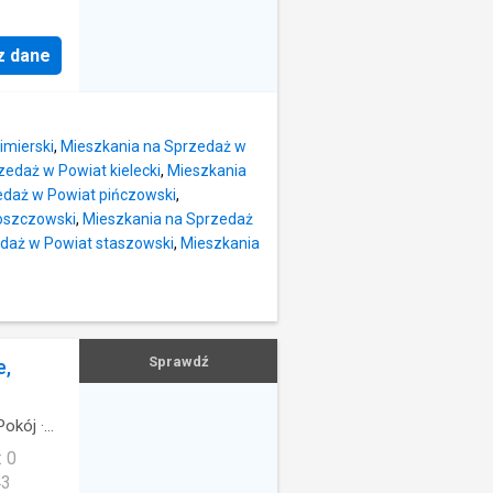
z dane
imierski
,
Mieszkania na Sprzedaż w
zedaż w Powiat kielecki
,
Mieszkania
edaż w Powiat pińczowski
,
oszczowski
,
Mieszkania na Sprzedaż
daż w Powiat staszowski
,
Mieszkania
Sprawdź
e,
Pokój
·
: 0
43