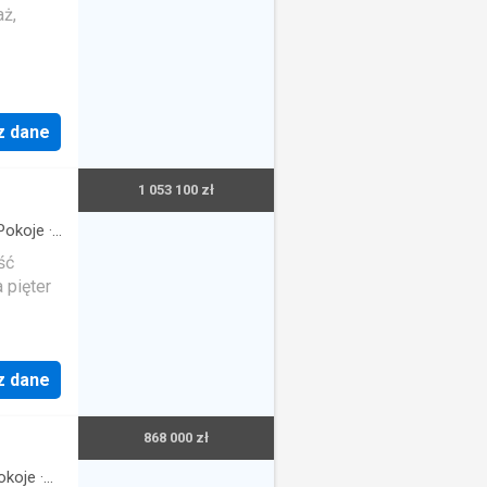
aż,
z dane
1 053 100 zł
Pokoje
·
ść
 pięter
okoi
z dane
868 000 zł
okoje
·