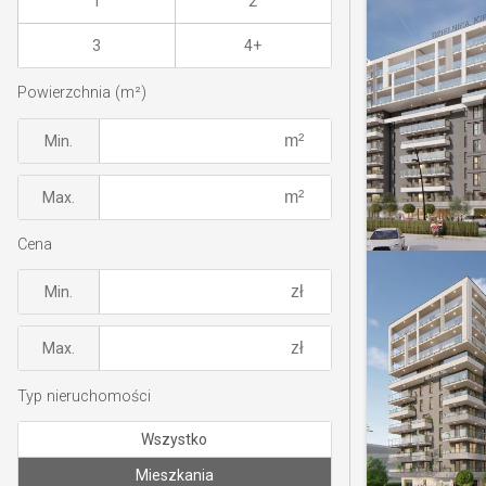
1
2
3
4+
Powierzchnia (m²)
Min.
Max.
Cena
Min.
Max.
Typ nieruchomości
Wszystko
Mieszkania