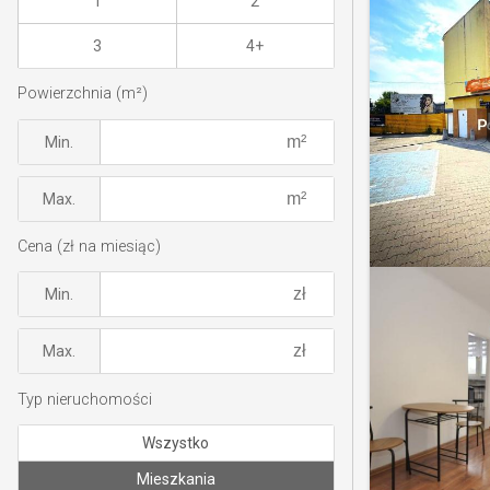
1
2
3
4+
Powierzchnia (m²)
Min.
Max.
Cena (zł na miesiąc)
Min.
Max.
Typ nieruchomości
Wszystko
Mieszkania