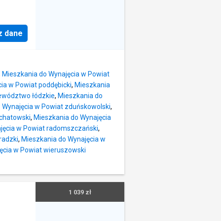
c.o
arta
 ew.
tandard
Najemcy)
z dane
ncie,
miejsca
uchenna
m-c.
ostęp do
a,
chnia:
,
Mieszkania do Wynajęcia w Powiat
ajmu:
,
ia w Powiat poddębicki
,
Mieszkania
do
ewództwo łódzkie
,
Mieszkania do
 Wynajęcia w Powiat zduńskowolski
,
umowa
łchatowski
,
Mieszkania do Wynajęcia
zty aktu
jęcia w Powiat radomszczański
,
e
radzki
,
Mieszkania do Wynajęcia w
by lub
ęcia w Powiat wieruszowski
acja
ktu i na
eszkanie
0 PLN
1 039 zł
: