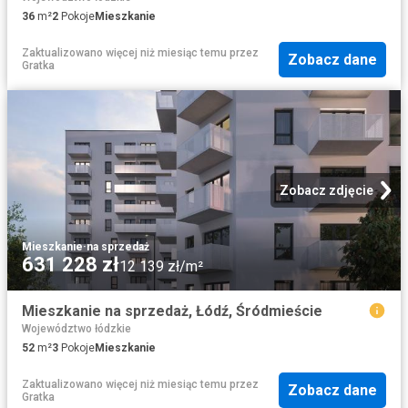
36
m²
2
Pokoje
Mieszkanie
Zaktualizowano więcej niż miesiąc temu
przez
Zobacz dane
Gratka
Zobacz zdjęcie
Mieszkanie
·
na sprzedaż
631 228 zł
12 139 zł/m²
Mieszkanie na sprzedaż, Łódź, Śródmieście
Województwo łódzkie
52
m²
3
Pokoje
Mieszkanie
Zaktualizowano więcej niż miesiąc temu
przez
Zobacz dane
Gratka