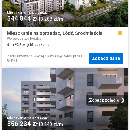
Mieszkanie
·
na sprzedaż
544 844 zł
13 288 zł/m²
Mieszkanie na sprzedaż, Łódź, Śródmieście
Województwo łódzkie
41
m²
2
Pokoje
Mieszkanie
Zaktualizowano więcej niż miesiąc temu
przez
Zobacz dane
Gratka
Zobacz zdjęcie
Mieszkanie
·
na sprzedaż
556 234 zł
13 243 zł/m²