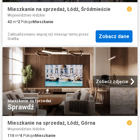
Mieszkanie na sprzedaż, Łódź, Śródmieście
Województwo łódzkie
42
m²
2
Pokoje
Mieszkanie
Zaktualizowano więcej niż miesiąc temu
przez
Zobacz dane
Gratka
Zobacz zdjęcie
Mieszkanie
·
na sprzedaż
Sprawdź
Mieszkanie na sprzedaż, Łódź, Górna
Województwo łódzkie
110
m²
4
Pokoje
Mieszkanie