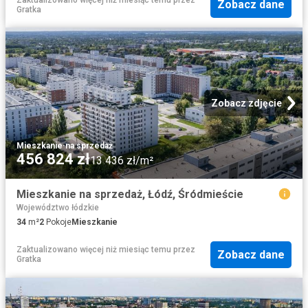
Zobacz dane
Gratka
Zobacz zdjęcie
Mieszkanie
·
na sprzedaż
456 824 zł
13 436 zł/m²
Mieszkanie na sprzedaż, Łódź, Śródmieście
Województwo łódzkie
34
m²
2
Pokoje
Mieszkanie
Zaktualizowano więcej niż miesiąc temu
przez
Zobacz dane
Gratka