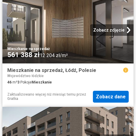
Zobacz zdjęcie
Mieszkanie
·
na sprzedaż
561 388 zł
12 204 zł/m²
Mieszkanie na sprzedaż, Łódź, Polesie
Województwo łódzkie
46
m²
3
Pokoje
Mieszkanie
Zaktualizowano więcej niż miesiąc temu
przez
Zobacz dane
Gratka