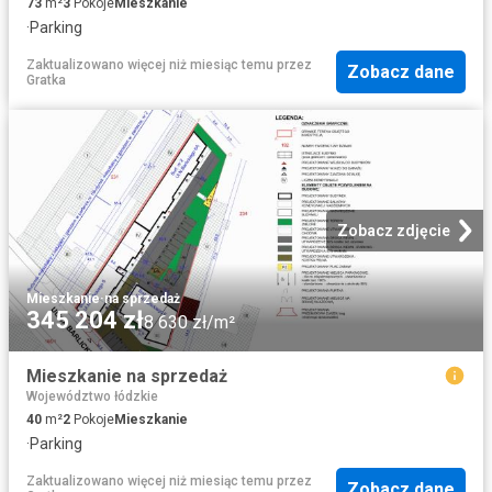
73
m²
3
Pokoje
Mieszkanie
·
Parking
Zaktualizowano więcej niż miesiąc temu
przez
Zobacz dane
Gratka
Zobacz zdjęcie
Mieszkanie
·
na sprzedaż
345 204 zł
8 630 zł/m²
Mieszkanie na sprzedaż
Województwo łódzkie
40
m²
2
Pokoje
Mieszkanie
·
Parking
Zaktualizowano więcej niż miesiąc temu
przez
Zobacz dane