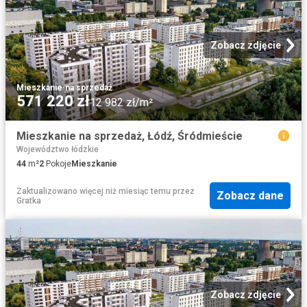
Zobacz zdjęcie
Mieszkanie
·
na sprzedaż
571 220 zł
12 982 zł/m²
Mieszkanie na sprzedaż, Łódź, Śródmieście
Województwo łódzkie
44
m²
2
Pokoje
Mieszkanie
Zaktualizowano więcej niż miesiąc temu
przez
Zobacz dane
Gratka
Zobacz zdjęcie