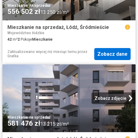
Mieszkanie
·
na sprzedaż
556 502 zł
13 250 zł/m²
Mieszkanie na sprzedaż, Łódź, Śródmieście
Województwo łódzkie
42
m²
2
Pokoje
Mieszkanie
Zaktualizowano więcej niż miesiąc temu
przez
Zobacz dane
Gratka
Zobacz zdjęcie
Mieszkanie
·
na sprzedaż
581 476 zł
13 215 zł/m²