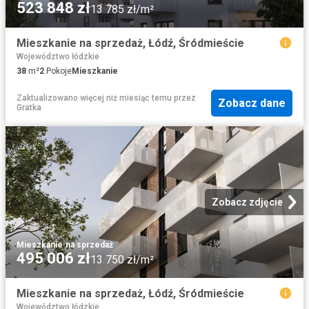
523 848 zł
13 785 zł/m²
Mieszkanie na sprzedaż, Łódź, Śródmieście
Województwo łódzkie
38
m²
2
Pokoje
Mieszkanie
Zaktualizowano więcej niż miesiąc temu
przez
Zobacz dane
Gratka
Zobacz zdjęcie
Mieszkanie
·
na sprzedaż
495 006 zł
13 750 zł/m²
Mieszkanie na sprzedaż, Łódź, Śródmieście
Województwo łódzkie