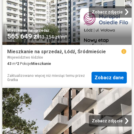
Zobacz zdjęcie
Mieszkanie
·
na sprzedaż
565 649 zł
13 154 zł/m²
Mieszkanie na sprzedaż, Łódź, Śródmieście
Województwo łódzkie
43
m²
2
Pokoje
Mieszkanie
Zaktualizowano więcej niż miesiąc temu
przez
Zobacz dane
Gratka
Zobacz zdjęcie