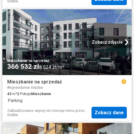
Gratka
Zobacz zdjęcie
Mieszkanie
·
na sprzedaż
366 532 zł
8 524 zł/m²
Mieszkanie na sprzedaż
Województwo łódzkie
43
m²
2
Pokoje
Mieszkanie
·
Parking
Zaktualizowano więcej niż miesiąc temu
przez
Zobacz dane
Gratka