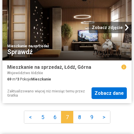
Zobacz zdjęcie
Mieszkanie
·
na sprzedaż
Sprawdź
Mieszkanie na sprzedaż, Łódź, Górna
Województwo łódzkie
69
m²
3
Pokoje
Mieszkanie
Zaktualizowano więcej niż miesiąc temu
przez
Zobacz dane
Gratka
<
5
6
7
8
9
>