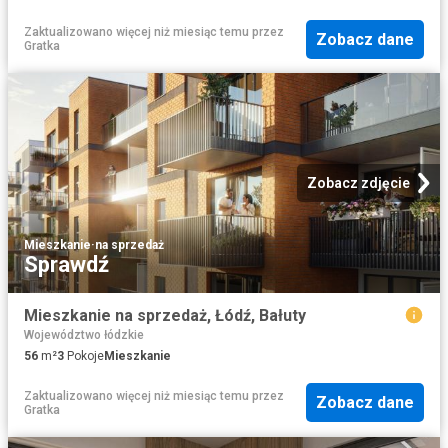
Zaktualizowano więcej niż miesiąc temu
przez
Zobacz dane
Gratka
Zobacz zdjęcie
Mieszkanie
·
na sprzedaż
Sprawdź
Mieszkanie na sprzedaż, Łódź, Bałuty
Województwo łódzkie
56
m²
3
Pokoje
Mieszkanie
Zaktualizowano więcej niż miesiąc temu
przez
Zobacz dane
Gratka