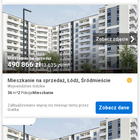
Zobacz zdjęcie
Mieszkanie
·
na sprzedaż
490 866 zł
13 635 zł/m²
Mieszkanie na sprzedaż, Łódź, Śródmieście
Województwo łódzkie
36
m²
2
Pokoje
Mieszkanie
Zaktualizowano więcej niż miesiąc temu
przez
Zobacz dane
Gratka