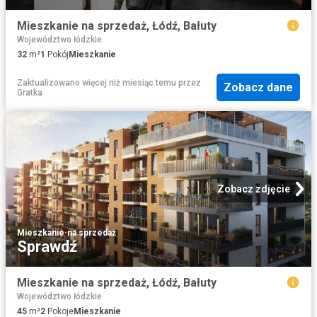
Mieszkanie na sprzedaż, Łódź, Bałuty
Województwo łódzkie
32
m²
1
Pokój
Mieszkanie
Zaktualizowano więcej niż miesiąc temu
przez
Zobacz dane
Gratka
Zobacz zdjęcie
Mieszkanie
·
na sprzedaż
Sprawdź
Mieszkanie na sprzedaż, Łódź, Bałuty
Województwo łódzkie
45
m²
2
Pokoje
Mieszkanie