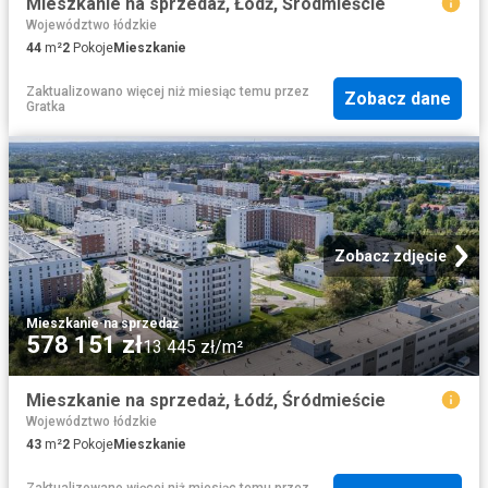
Mieszkanie na sprzedaż, Łódź, Śródmieście
Województwo łódzkie
44
m²
2
Pokoje
Mieszkanie
Zaktualizowano więcej niż miesiąc temu
przez
Zobacz dane
Gratka
Zobacz zdjęcie
Mieszkanie
·
na sprzedaż
578 151 zł
13 445 zł/m²
Mieszkanie na sprzedaż, Łódź, Śródmieście
Województwo łódzkie
43
m²
2
Pokoje
Mieszkanie
Zaktualizowano więcej niż miesiąc temu
przez