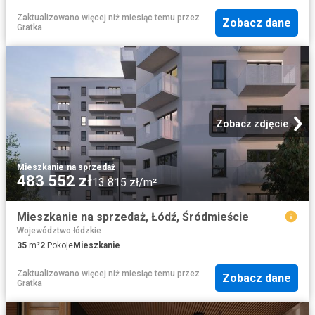
Zaktualizowano więcej niż miesiąc temu
przez
Zobacz dane
Gratka
Zobacz zdjęcie
Mieszkanie
·
na sprzedaż
483 552 zł
13 815 zł/m²
Mieszkanie na sprzedaż, Łódź, Śródmieście
Województwo łódzkie
35
m²
2
Pokoje
Mieszkanie
Zaktualizowano więcej niż miesiąc temu
przez
Zobacz dane
Gratka