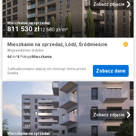
Zobacz zdjęcie
Mieszkanie
·
na sprzedaż
811 530 zł
12 680 zł/m²
Mieszkanie na sprzedaż, Łódź, Śródmieście
Województwo łódzkie
64
m²
4
Pokoje
Mieszkanie
Zaktualizowano więcej niż miesiąc temu
przez
Zobacz dane
Gratka
Zobacz zdjęcie
Mieszkanie
·
na sprzedaż