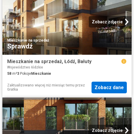
Zobacz zdjęcie
Mieszkanie
·
na sprzedaż
Sprawdź
Mieszkanie na sprzedaż, Łódź, Bałuty
Województwo łódzkie
58
m²
3
Pokoje
Mieszkanie
Zaktualizowano więcej niż miesiąc temu
przez
Zobacz dane
Gratka
Zobacz zdjęcie