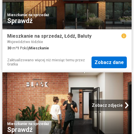
Mieszkanie
·
na sprzedaż
Sprawdź
Mieszkanie na sprzedaż, Łódź, Bałuty
Województwo łódzkie
30
m²
1
Pokój
Mieszkanie
Zaktualizowano więcej niż miesiąc temu
przez
Zobacz dane
Gratka
Zobacz zdjęcie
Mieszkanie
·
na sprzedaż
Sprawdź