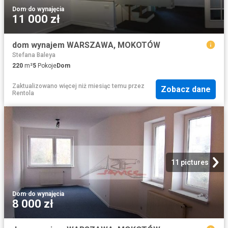
Dom
·
do wynajęcia
11 000 zł
dom wynajem WARSZAWA, MOKOTÓW
Stefana Baleya
220
m²
5
Pokoje
Dom
Zaktualizowano więcej niż miesiąc temu
przez
Zobacz dane
Rentola
11 pictures
Dom
·
do wynajęcia
8 000 zł