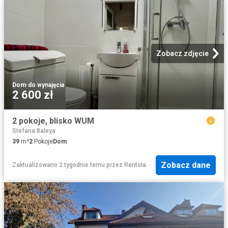
Zobacz zdjęcie
Dom
·
do wynajęcia
2 600 zł
2 pokoje, blisko WUM
Stefana Baleya
39
m²
2
Pokoje
Dom
Zobacz dane
Zaktualizowano 2 tygodnie temu
przez
Rentola