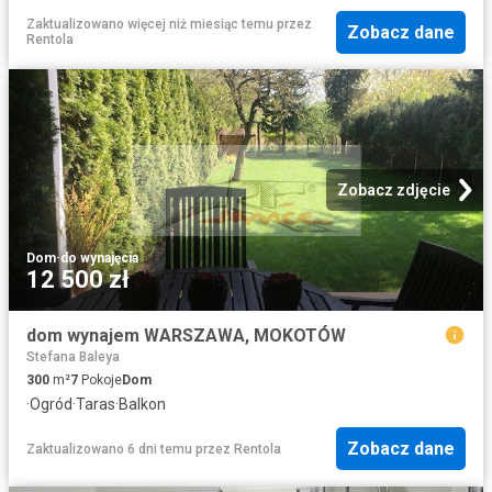
Zaktualizowano więcej niż miesiąc temu
przez
Zobacz dane
Rentola
Zobacz zdjęcie
Dom
·
do wynajęcia
12 500 zł
dom wynajem WARSZAWA, MOKOTÓW
Stefana Baleya
300
m²
7
Pokoje
Dom
·
Ogród
·
Taras
·
Balkon
Zobacz dane
Zaktualizowano 6 dni temu
przez
Rentola