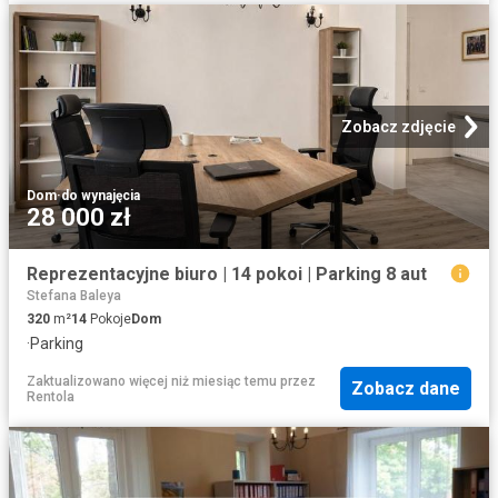
Zobacz zdjęcie
Dom
·
do wynajęcia
28 000 zł
Reprezentacyjne biuro | 14 pokoi | Parking 8 aut
Stefana Baleya
320
m²
14
Pokoje
Dom
·
Parking
Zaktualizowano więcej niż miesiąc temu
przez
Zobacz dane
Rentola