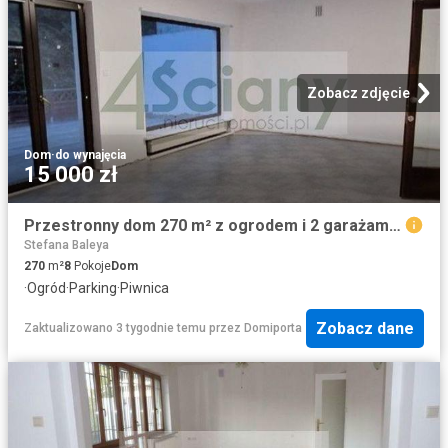
Zobacz zdjęcie
Dom
·
do wynajęcia
15 000 zł
Przestronny dom 270 m² z ogrodem i 2 garażami idealny na biuro
Stefana Baleya
270
m²
8
Pokoje
Dom
·
Ogród
·
Parking
·
Piwnica
Zobacz dane
Zaktualizowano 3 tygodnie temu
przez
Domiporta