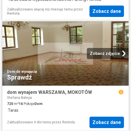
Zaktualizowano więcej niż miesiąc temu
przez
Zobacz dane
Rentola
Zobacz zdjęcie
Dom
·
do wynajęcia
Sprawdź
dom wynajem WARSZAWA, MOKOTÓW
Stefana Baleya
720
m²
16
Pokoje
Dom
·
Taras
Zobacz dane
Zaktualizowano 4 dni temu
przez
Rentola