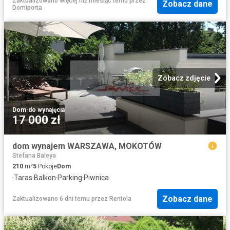
Zaktualizowano więcej niż miesiąc temu
przez
Zobacz dane
Domiporta
Zobacz zdjęcie
Dom
·
do wynajęcia
17 000 zł
dom wynajem WARSZAWA, MOKOTÓW
Stefana Baleya
210
m²
5
Pokoje
Dom
·
Taras
·
Balkon
·
Parking
·
Piwnica
Zobacz dane
Zaktualizowano 6 dni temu
przez
Rentola