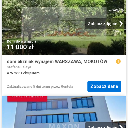
Zobacz zdjęcie
Dom
·
do wynajęcia
11 000 zł
dom blizniak wynajem WARSZAWA, MOKOTÓW
Stefana Baleya
475
m²
6
Pokoje
Dom
Zobacz dane
Zaktualizowano 5 dni temu
przez
Rentola
Zobacz zdjęcie