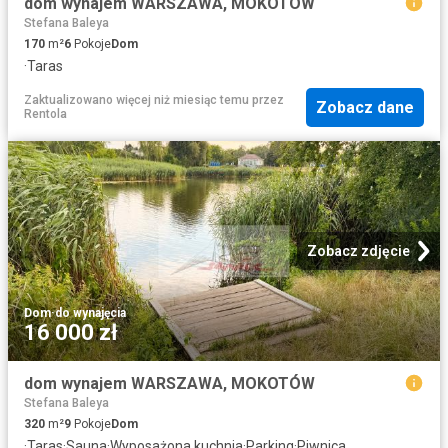
dom wynajem WARSZAWA, MOKOTÓW
Stefana Baleya
170
m²
6
Pokoje
Dom
·
Taras
Zaktualizowano więcej niż miesiąc temu
przez
Zobacz dane
Rentola
Zobacz zdjęcie
Dom
·
do wynajęcia
16 000 zł
dom wynajem WARSZAWA, MOKOTÓW
Stefana Baleya
320
m²
9
Pokoje
Dom
·
Taras
·
Sauna
·
Wyposażona kuchnia
·
Parking
·
Piwnica