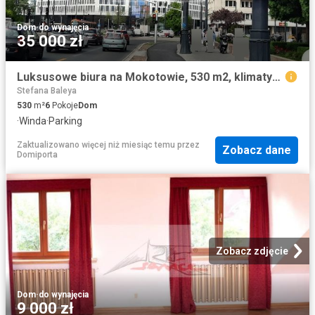
Dom
·
do wynajęcia
35 000 zł
Luksusowe biura na Mokotowie, 530 m2, klimatyzacja
Stefana Baleya
530
m²
6
Pokoje
Dom
·
Winda
·
Parking
Zaktualizowano więcej niż miesiąc temu
przez
Zobacz dane
Domiporta
Zobacz zdjęcie
Dom
·
do wynajęcia
9 000 zł