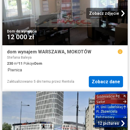
Zobacz zdjęcie
Dom
·
do wynajęcia
12 000 zł
dom wynajem WARSZAWA, MOKOTÓW
Stefana Baleya
230
m²
11
Pokoje
Dom
·
Piwnica
Zobacz dane
Zaktualizowano 5 dni temu
przez
Rentola
12 pictures