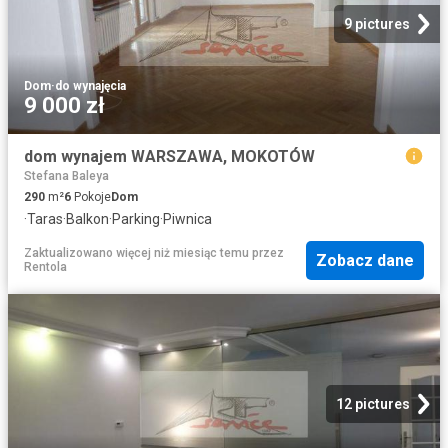
9 pictures
Dom
·
do wynajęcia
9 000 zł
dom wynajem WARSZAWA, MOKOTÓW
Stefana Baleya
290
m²
6
Pokoje
Dom
·
Taras
·
Balkon
·
Parking
·
Piwnica
Zaktualizowano więcej niż miesiąc temu
przez
Zobacz dane
Rentola
12 pictures