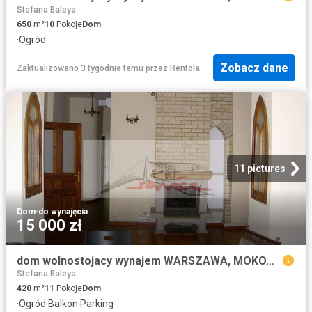
Stefana Baleya
650
m²
10
Pokoje
Dom
·
Ogród
Zobacz dane
Zaktualizowano 3 tygodnie temu
przez
Rentola
11 pictures
Dom
·
do wynajęcia
15 000 zł
dom wolnostojacy wynajem WARSZAWA, MOKOTÓW
Stefana Baleya
420
m²
11
Pokoje
Dom
·
Ogród
·
Balkon
·
Parking