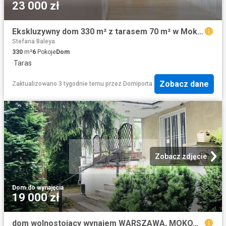
23 000 zł
Ekskluzywny dom 330 m² z tarasem 70 m² w Mokotowie polecam!
Stefana Baleya
330
m²
6
Pokoje
Dom
·
Taras
Zobacz dane
Zaktualizowano 3 tygodnie temu
przez
Domiporta
Zobacz zdjęcie
Dom
·
do wynajęcia
19 000 zł
dom wolnostojacy wynajem WARSZAWA, MOKOTÓW