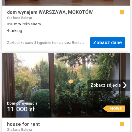
dom wynajem WARSZAWA, MOKOTÓW
Stefana Baleya
320
m²
5
Pokoje
Dom
·
Parking
Zobacz dane
Zaktualizowano 3 tygodnie temu
przez
Rentola
Zobacz zdjęcie
Dom
·
do wynajęcia
11 000 zł
NOWE
house for rent
Stefana Baleya