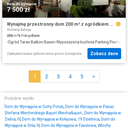
Dom
·
do wynajęcia
7 500 zł
Wynajmę przestronny dom 200 m² z ogródkiem w Warszawie
Stefana Baleya
200
m²
5
Pokoje
Dom
·
Ogród
·
Taras
·
Balkon
·
Basen
·
Wyposażona kuchnia
·
Parking
·
Piwnica
Zobacz dane
Zaktualizowano tydzień temu
przez
Domiporta
1
2
3
4
5
>
Podobne wyniki
Dom do Wynajęcia w Cichy Potok
,
Dom do Wynajęcia w Pasaż
Stefana Wiecheckiego &quot Wiecha&quot
,
Dom do Wynajęcia w
Zielna, IV
,
Dom do Wynajęcia w Kolejowa, 19 Dzielnica
,
Dom do
Wynajęcia w Orla, IV
,
Dom do Wynajęcia w Fasolowa, Włochy