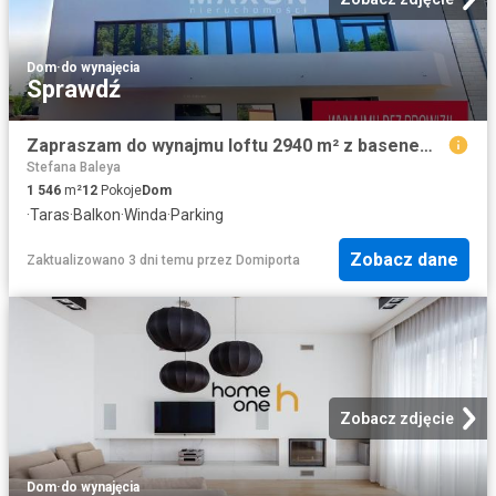
Dom
·
do wynajęcia
Sprawdź
Zapraszam do wynajmu loftu 2940 m² z basenem i tarasem
Stefana Baleya
1 546
m²
12
Pokoje
Dom
·
Taras
·
Balkon
·
Winda
·
Parking
Zobacz dane
Zaktualizowano 3 dni temu
przez
Domiporta
Zobacz zdjęcie
Dom
·
do wynajęcia