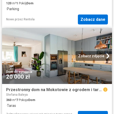
120
m²
1
Pokój
Dom
·
Parking
Zobacz dane
Nowe
przez
Rentola
Zobacz zdjęcie
Dom
·
do wynajęcia
20 000 zł
Przestronny dom na Mokotowie z ogrodem i tarasem
Stefana Baleya
360
m²
7
Pokoje
Dom
·
Taras