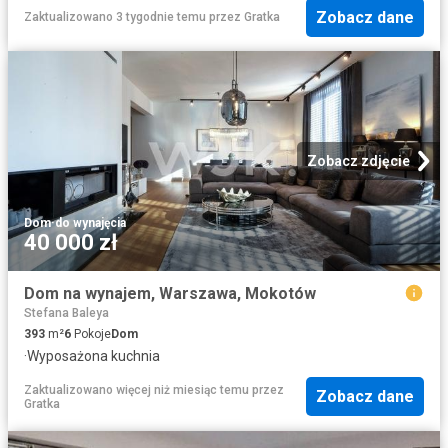
Zobacz dane
Zaktualizowano 3 tygodnie temu
przez
Gratka
Zobacz zdjęcie
Dom
·
do wynajęcia
40 000 zł
Dom na wynajem, Warszawa, Mokotów
Stefana Baleya
393
m²
6
Pokoje
Dom
·
Wyposażona kuchnia
Zaktualizowano więcej niż miesiąc temu
przez
Zobacz dane
Gratka