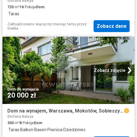
Stefana Baleya
720
m²
16
Pokoje
Dom
·
Taras
Zaktualizowano więcej niż miesiąc temu
przez
Zobacz dane
Gratka
Zobacz zdjęcie
Dom
·
do wynajęcia
20 000 zł
Dom na wynajem, Warszawa, Mokotów, Sobieszyńska
Stefana Baleya
300
m²
8
Pokoje
Dom
·
Taras
·
Balkon
·
Basen
·
Piwnica
·
Dziedziniec