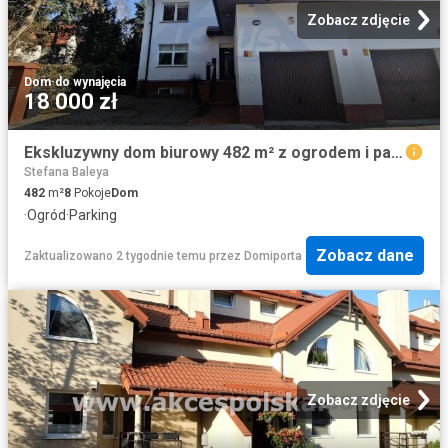
Zobacz zdjęcie
Dom
·
do wynajęcia
18 000 zł
Ekskluzywny dom biurowy 482 m² z ogrodem i parkingiem polecam!
Stefana Baleya
482
m²
8
Pokoje
Dom
·
Ogród
·
Parking
Zobacz dane
Zaktualizowano 2 tygodnie temu
przez
Domiporta
Zobacz zdjęcie