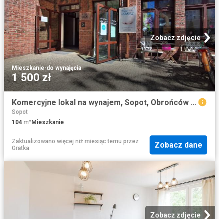
Zobacz zdjęcie
Mieszkanie
·
do wynajęcia
1 500 zł
Komercyjne lokal na wynajem, Sopot, Obrońców Westerplatte
Sopot
104
m²
Mieszkanie
Zaktualizowano więcej niż miesiąc temu
przez
Zobacz dane
Gratka
Zobacz zdjęcie