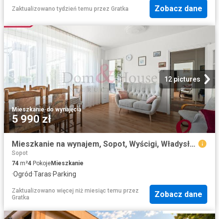
Zobacz dane
Zaktualizowano tydzień temu
przez
Gratka
12 pictures
Mieszkanie
·
do wynajęcia
5 990 zł
Mieszkanie na wynajem, Sopot, Wyścigi, Władysława Łokietka
Sopot
74
m²
4
Pokoje
Mieszkanie
·
Ogród
·
Taras
·
Parking
Zaktualizowano więcej niż miesiąc temu
przez
Zobacz dane
Gratka