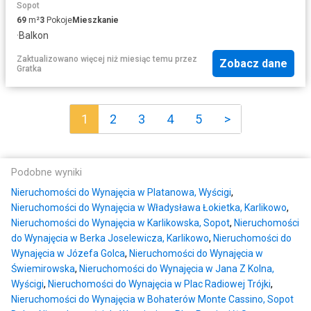
Sopot
69
m²
3
Pokoje
Mieszkanie
·
Balkon
Zaktualizowano więcej niż miesiąc temu
przez
Zobacz dane
Gratka
1
2
3
4
5
>
Podobne wyniki
Nieruchomości do Wynajęcia w Platanowa, Wyścigi
,
Nieruchomości do Wynajęcia w Władysława Łokietka, Karlikowo
,
Nieruchomości do Wynajęcia w Karlikowska, Sopot
,
Nieruchomości
do Wynajęcia w Berka Joselewicza, Karlikowo
,
Nieruchomości do
Wynajęcia w Józefa Golca
,
Nieruchomości do Wynajęcia w
Świemirowska
,
Nieruchomości do Wynajęcia w Jana Z Kolna,
Wyścigi
,
Nieruchomości do Wynajęcia w Plac Radiowej Trójki
,
Nieruchomości do Wynajęcia w Bohaterów Monte Cassino, Sopot