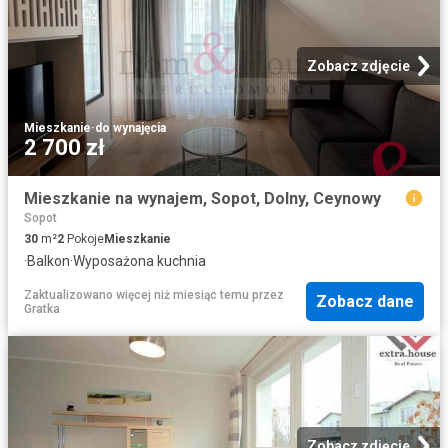
Zobacz zdjęcie
Mieszkanie
·
do wynajęcia
2 700 zł
Mieszkanie na wynajem, Sopot, Dolny, Ceynowy
Sopot
30
m²
2
Pokoje
Mieszkanie
·
Balkon
·
Wyposażona kuchnia
Zaktualizowano więcej niż miesiąc temu
przez
Zobacz dane
Gratka
Zobacz zdjęcie