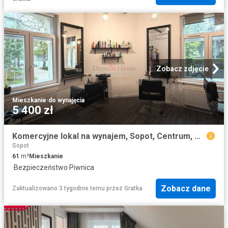
Zobacz zdjęcie
Mieszkanie
·
do wynajęcia
5 400 zł
Komercyjne lokal na wynajem, Sopot, Centrum, Niepodległości
Sopot
61
m²
Mieszkanie
·
Bezpieczeństwo
·
Piwnica
Zobacz dane
Zaktualizowano 3 tygodnie temu
przez
Gratka