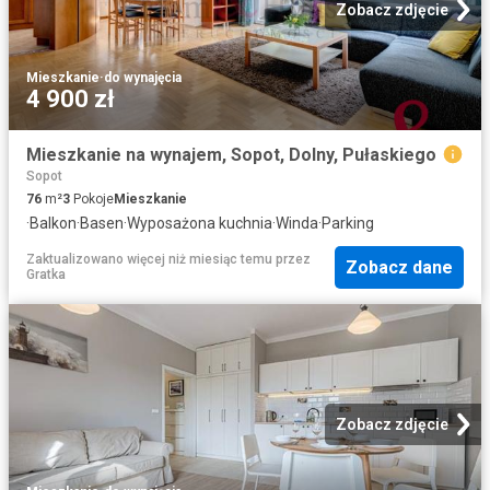
Zobacz zdjęcie
Mieszkanie
·
do wynajęcia
4 900 zł
Mieszkanie na wynajem, Sopot, Dolny, Pułaskiego
Sopot
76
m²
3
Pokoje
Mieszkanie
·
Balkon
·
Basen
·
Wyposażona kuchnia
·
Winda
·
Parking
Zaktualizowano więcej niż miesiąc temu
przez
Zobacz dane
Gratka
Zobacz zdjęcie