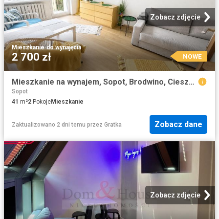
Zobacz zdjęcie
Mieszkanie
·
do wynajęcia
2 700 zł
NOWE
Mieszkanie na wynajem, Sopot, Brodwino, Cieszyńskiego
Sopot
41
m²
2
Pokoje
Mieszkanie
Zobacz dane
Zaktualizowano 2 dni temu
przez
Gratka
Zobacz zdjęcie