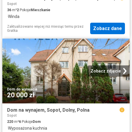
Sopot
36
m²
2
Pokoje
Mieszkanie
·
Winda
Zaktualizowano więcej niż miesiąc temu
przez
Zobacz dane
Gratka
Zobacz zdjęcie
Dom
·
do wynajęcia
20 000 zł
Dom na wynajem, Sopot, Dolny, Polna
Sopot
220
m²
6
Pokoje
Dom
·
Wyposażona kuchnia