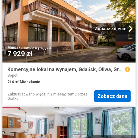
Zobacz zdjęcie
Mieszkanie
·
do wynajęcia
7 929 zł
Komercyjne lokal na wynajem, Gdańsk, Oliwa, Grunwaldzka
Sopot
214
m²
Mieszkanie
Zaktualizowano więcej niż miesiąc temu
przez
Zobacz dane
Gratka