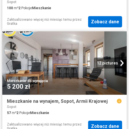
Sopot
100
m²
2
Pokoje
Mieszkanie
Zaktualizowano więcej niż miesiąc temu
przez
Zobacz dane
Gratka
12 pictures
Mieszkanie
·
do wynajęcia
5 200 zł
Mieszkanie na wynajem, Sopot, Armii Krajowej
Sopot
57
m²
2
Pokoje
Mieszkanie
Zaktualizowano więcej niż miesiąc temu
przez
Zobacz dane
Gratka