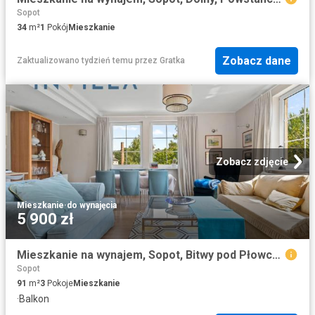
Sopot
34
m²
1
Pokój
Mieszkanie
Zobacz dane
Zaktualizowano tydzień temu
przez
Gratka
Zobacz zdjęcie
Mieszkanie
·
do wynajęcia
5 900 zł
Mieszkanie na wynajem, Sopot, Bitwy pod Płowcami
Sopot
91
m²
3
Pokoje
Mieszkanie
·
Balkon