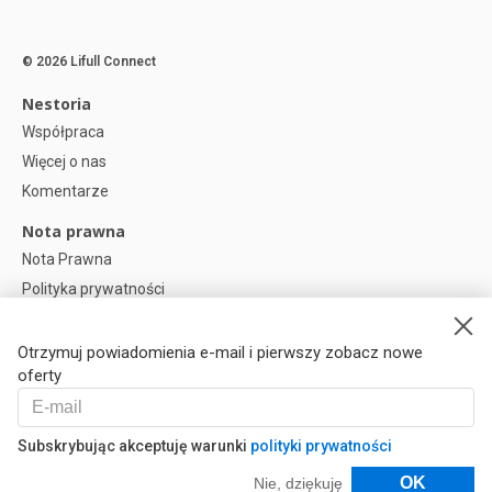
© 2026 Lifull Connect
Nestoria
Współpraca
Więcej o nas
Komentarze
Nota prawna
Nota Prawna
Polityka prywatności
Polityka plików cookies
Preferencje plików cookie
Otrzymuj powiadomienia e-mail i pierwszy zobacz nowe
oferty
Help
Pytania
Subskrybując akceptuję warunki
polityki prywatności
Nasi Partnerzy
Filtry
OK
Nie, dziękuję