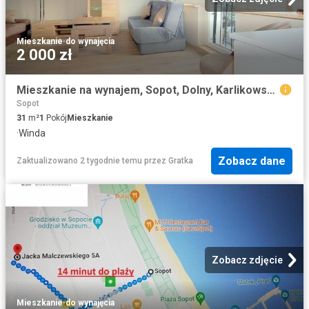
Mieszkanie
·
do wynajęcia
2 000 zł
Mieszkanie na wynajem, Sopot, Dolny, Karlikowska
Sopot
31
m²
1
Pokój
Mieszkanie
·
Winda
Zobacz dane
Zaktualizowano 2 tygodnie temu
przez
Gratka
Zobacz zdjęcie
Mieszkanie
·
do wynajęcia