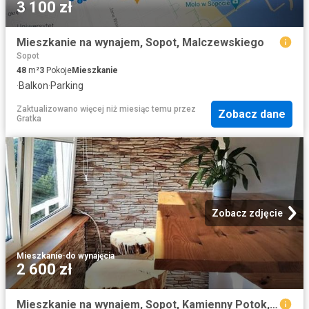
3 100 zł
Mieszkanie na wynajem, Sopot, Malczewskiego
Sopot
48
m²
3
Pokoje
Mieszkanie
·
Balkon
·
Parking
Zaktualizowano więcej niż miesiąc temu
przez
Zobacz dane
Gratka
Zobacz zdjęcie
Mieszkanie
·
do wynajęcia
2 600 zł
Mieszkanie na wynajem, Sopot, Kamienny Potok, Kujawska