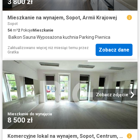
3 800 zł
Mieszkanie na wynajem, Sopot, Armii Krajowej
Sopot
54
m²
2
Pokoje
Mieszkanie
·
Balkon
·
Sauna
·
Wyposażona kuchnia
·
Parking
·
Piwnica
Zaktualizowano więcej niż miesiąc temu
przez
Zobacz dane
Gratka
Zobacz zdjęcie
Mieszkanie
·
do wynajęcia
8 500 zł
Komercyjne lokal na wynajem, Sopot, Centrum, Niepodległości