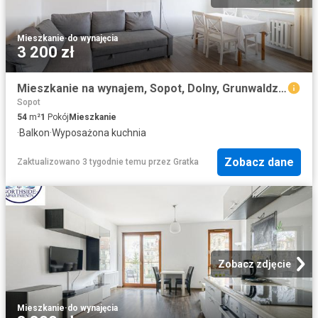
Mieszkanie
·
do wynajęcia
3 200 zł
Mieszkanie na wynajem, Sopot, Dolny, Grunwaldzka
Sopot
54
m²
1
Pokój
Mieszkanie
·
Balkon
·
Wyposażona kuchnia
Zobacz dane
Zaktualizowano 3 tygodnie temu
przez
Gratka
Zobacz zdjęcie
Mieszkanie
·
do wynajęcia