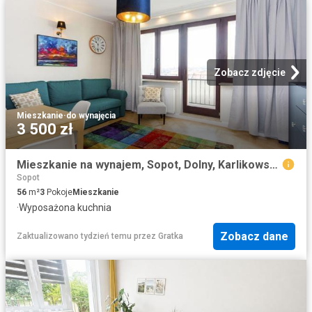
Zobacz zdjęcie
Mieszkanie
·
do wynajęcia
3 500 zł
Mieszkanie na wynajem, Sopot, Dolny, Karlikowska
Sopot
56
m²
3
Pokoje
Mieszkanie
·
Wyposażona kuchnia
Zobacz dane
Zaktualizowano tydzień temu
przez
Gratka