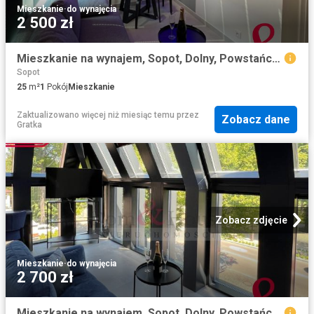
Mieszkanie
·
do wynajęcia
2 500 zł
Mieszkanie na wynajem, Sopot, Dolny, Powstańców Warszawy
Sopot
25
m²
1
Pokój
Mieszkanie
Zaktualizowano więcej niż miesiąc temu
przez
Zobacz dane
Gratka
Zobacz zdjęcie
Mieszkanie
·
do wynajęcia
2 700 zł
Mieszkanie na wynajem, Sopot, Dolny, Powstańców Warszawy