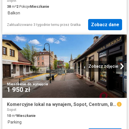
Sopot
38
m²
2
Pokoje
Mieszkanie
·
Balkon
Zobacz dane
Zaktualizowano 3 tygodnie temu
przez
Gratka
Zobacz zdjęcie
Mieszkanie
·
do wynajęcia
1 950 zł
Komercyjne lokal na wynajem, Sopot, Centrum, Bohaterów Monte Cassino
Sopot
10
m²
Mieszkanie
·
Parking