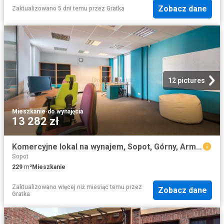
Zobacz dane
Zaktualizowano 5 dni temu
przez
Gratka
12 pictures
Mieszkanie
·
do wynajęcia
13 282 zł
Komercyjne lokal na wynajem, Sopot, Górny, Armii Krajowej
Sopot
229
m²
Mieszkanie
Zaktualizowano więcej niż miesiąc temu
przez
Zobacz dane
Gratka