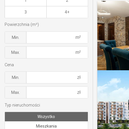
1
2
3
4+
Powierzchnia (m²)
Min.
Max.
Cena
Min.
Max.
Typ nieruchomości
Wszystko
Mieszkania