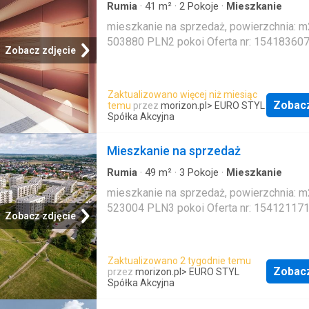
Rumia
·
41
m²
·
2
Pokoje
·
Mieszkanie
mieszkanie na sprzedaż, powierzchnia: m2
503880 PLN2 pokoi Oferta nr: 15418360
Zobacz zdjęcie
Zaktualizowano więcej niż miesiąc
Zobac
temu
przez
morizon.pl
> EURO STYL
Spółka Akcyjna
Mieszkanie na sprzedaż
Rumia
·
49
m²
·
3
Pokoje
·
Mieszkanie
mieszkanie na sprzedaż, powierzchnia: m2
523004 PLN3 pokoi Oferta nr: 15412117
Zobacz zdjęcie
Zaktualizowano 2 tygodnie temu
Zobac
przez
morizon.pl
> EURO STYL
Spółka Akcyjna