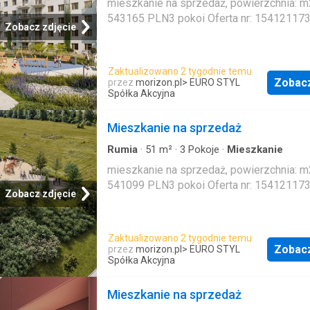
mieszkanie na sprzedaż, powierzchnia: m2
543165 PLN3 pokoi Oferta nr: 15412117
Zobacz zdjęcie
Zaktualizowano 2 tygodnie temu
Zobac
przez
morizon.pl
> EURO STYL
Spółka Akcyjna
Mieszkanie na sprzedaż
Rumia
·
51
m²
·
3
Pokoje
·
Mieszkanie
mieszkanie na sprzedaż, powierzchnia: m2
541099 PLN3 pokoi Oferta nr: 15412117
Zobacz zdjęcie
Zaktualizowano 2 tygodnie temu
Zobac
przez
morizon.pl
> EURO STYL
Spółka Akcyjna
Mieszkanie na sprzedaż