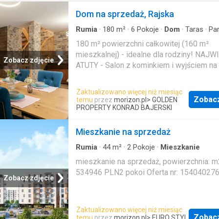
Dom na sprzedaż, Rajska
Rumia
·
180
m²
·
6
Pokoje
·
Dom
·
Taras
·
Par
180 m² powierzchni całkowitej (160 m²
mieszkalnej) - idealne dla rodziny! NAJ
Zobacz zdjęcie
ATUTY - Salon z kominkiem i wyjściem na 
otoczony drzewami - Użytkowe poddasz
możliwością podziału na dwa niezależne 
Zaktualizowano więcej niż miesiąc
Garaż w bryle budynku - Kameralne osiedl
Zobac
temu
przez
morizon.pl
> GOLDEN
spokój, prywatność i dużo zieleni Lokaliza
PROPERTY KONRAD BAJERSKI
Ulica Rajska to kameralne osiedle domów
jednorodzinnych. W zasięgu spaceru znajdu
Mieszkanie na sprzedaż
- Szkoły, przedszkola i żłobki - idealne dl
Rumia
·
44
m²
·
2
Pokoje
·
Mieszkanie
z dziećmi - Sklepy spożywcze, apteki, pu
mieszkanie na sprzedaż, powierzchnia: m2
usługowe - Boiska, place zabaw i siłowni
534946 PLN2 pokoi Oferta nr: 15404027
plenerowe - Basen miejski i inne obiekty
Zobacz zdjęcie
rekreacyjne Ogromnym atutem jest blisko
Trójmiejskiego Parku Krajobrazowego ora
licznych tras spacerowo-rowerowych. Ni
Zaktualizowano więcej niż miesiąc
znajduje się stacja SKM oraz przystanki
Zobac
temu
przez
morizon.pl
> EURO STYL