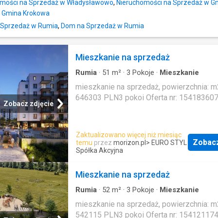
omości na Sprzedaż w Władysławowo
,
Nieruchomości na Sprzedaż w 
w Gmina Krokowa
 Sprzedaż w Rumia
,
Dom na Sprzedaż w Rumia
Mieszkanie na sprzedaż
Rumia
·
51
m²
·
3
Pokoje
·
Mieszkanie
mieszkanie na sprzedaż, powierzchnia: m2
646303 PLN3 pokoi Oferta nr: 15418360
Zobacz zdjęcie
Zaktualizowano więcej niż miesiąc
Zobac
temu
przez
morizon.pl
> EURO STYL
Spółka Akcyjna
Mieszkanie na sprzedaż
Rumia
·
52
m²
·
3
Pokoje
·
Mieszkanie
mieszkanie na sprzedaż, powierzchnia: m2
542115 PLN3 pokoi Oferta nr: 15412117