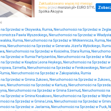
Zaktualizowano więcej niż miesiąc
Zobac
temu
przez
morizon.pl
> EURO STYL
Spółka Akcyjna
ki
 na Sprzedaż w Oksywska, Rumia
,
Nieruchomości na Sprzedaż w Żegla
rcmistrza Pawła Wyszeckiego
,
Nieruchomości na Sprzedaż w Władysła
walska, Rumia
,
Nieruchomości na Sprzedaż w Włókiennicza, Rumia
,
Ni
umia
,
Nieruchomości na Sprzedaż w Generała Józefa Wybickiego, Rumi
awa
,
Nieruchomości na Sprzedaż w Kościelna, Stara Rumia
,
Nieruchomoś
 na Sprzedaż w Rumia Partyzantów
,
Nieruchomości na Sprzedaż w Mari
 na Sprzedaż w Księdza Leona Heykego
,
Nieruchomości na Sprzedaż w 
rojowa, Szmelta
,
Nieruchomości na Sprzedaż w Fenikowskiego
,
Nieruc
 Rumia
,
Nieruchomości na Sprzedaż w Zakopiańska, Rumia
 na Sprzedaż w Gmina Żukowo
,
Nieruchomości na Sprzedaż w Żukowo
owo
,
Nieruchomości na Sprzedaż w Kartuzy
,
Nieruchomości na Sprzeda
ynia
,
Nieruchomości na Sprzedaż w Gmina Szemud
,
Nieruchomości na
 na Sprzedaż w Gmina Kosakowo
,
Nieruchomości na Sprzedaż w Wejh
mości na Sprzedaż w Gmina Linia
,
Nieruchomości na Sprzedaż w Gmin
omości na Sprzedaż w Jastarnia
,
Nieruchomości na Sprzedaż w Puck
,
N