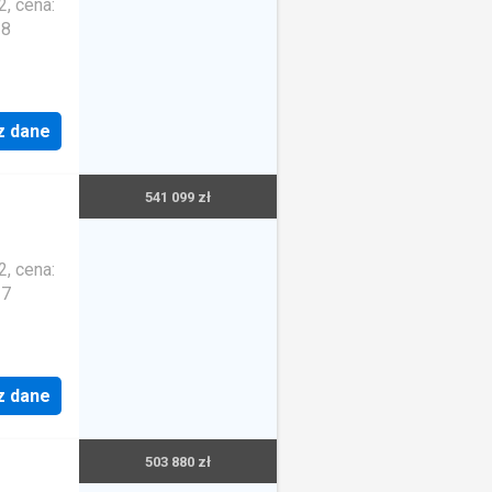
, cena:
38
z dane
541 099 zł
, cena:
37
z dane
503 880 zł