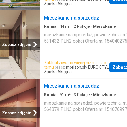
Spółka Akcyjna
autobusowe. Dom Parter to otwarta, jasna
dzienna składająca się z kuchni z dużym 
roboczym, salonu z kominkiem (ok. 35m2)
Mieszkanie na sprzedaż
wyjściem na taras, toalety oraz wejściem 
Rumia
·
44
m²
·
2
Pokoje
·
Mieszkanie
garażu. Pierwsze piętro to trzy ustawne s
mieszkanie na sprzedaż, powierzchnia: m2
(11,13 i 22m2) oraz ła
531432 PLN2 pokoi Oferta nr: 15404027
Zobacz zdjęcie
Zaktualizowano więcej niż miesiąc
Zobac
temu
przez
morizon.pl
> EURO STYL
Spółka Akcyjna
Mieszkanie na sprzedaż
Rumia
·
51
m²
·
3
Pokoje
·
Mieszkanie
mieszkanie na sprzedaż, powierzchnia: m2
564879 PLN3 pokoi Oferta nr: 15407699
Zobacz zdjęcie