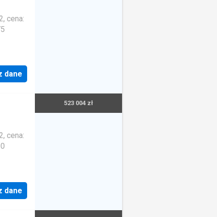
, cena:
75
z dane
523 004 zł
, cena:
10
z dane