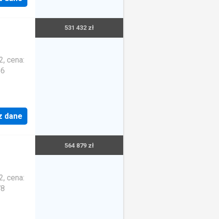
 strefa
blatem
531 432 zł
 i
do
ypialnie
, cena:
56
z dane
564 879 zł
, cena:
78