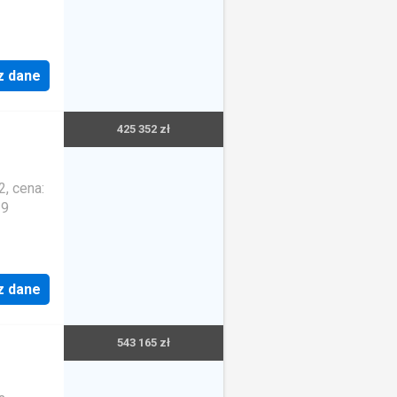
z dane
425 352 zł
, cena:
39
z dane
543 165 zł