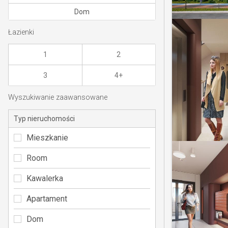
Dom
Łazienki
1
2
3
4+
Wyszukiwanie zaawansowane
Typ nieruchomości
Mieszkanie
Room
Kawalerka
Apartament
Dom