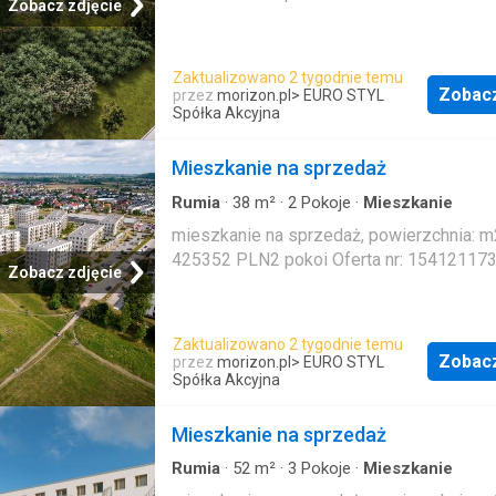
Zobacz zdjęcie
Zaktualizowano 2 tygodnie temu
Zobac
przez
morizon.pl
> EURO STYL
Spółka Akcyjna
Mieszkanie na sprzedaż
Rumia
·
38
m²
·
2
Pokoje
·
Mieszkanie
mieszkanie na sprzedaż, powierzchnia: m2
425352 PLN2 pokoi Oferta nr: 15412117
Zobacz zdjęcie
Zaktualizowano 2 tygodnie temu
Zobac
przez
morizon.pl
> EURO STYL
Spółka Akcyjna
Mieszkanie na sprzedaż
Rumia
·
52
m²
·
3
Pokoje
·
Mieszkanie