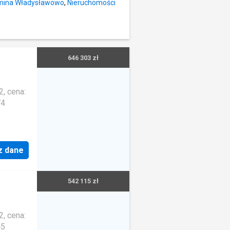
Gmina Władysławowo
,
Nieruchomości
646 303 zł
, cena:
74
z dane
542 115 zł
, cena:
45