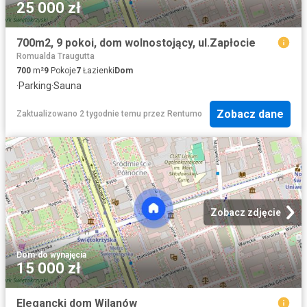
25 000 zł
700m2, 9 pokoi, dom wolnostojący, ul.Zapłocie
Romualda Traugutta
700
m²
9
Pokoje
7
Łazienki
Dom
·
Parking
·
Sauna
Zobacz dane
Zaktualizowano 2 tygodnie temu
przez
Rentumo
Zobacz zdjęcie
Dom
·
do wynajęcia
15 000 zł
Elegancki dom Wilanów