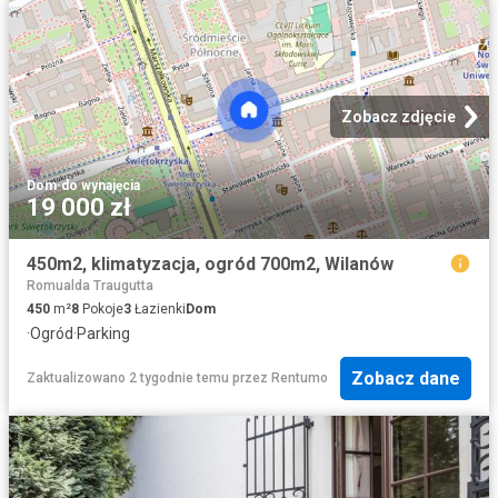
Zobacz zdjęcie
Dom
·
do wynajęcia
19 000 zł
450m2, klimatyzacja, ogród 700m2, Wilanów
Romualda Traugutta
450
m²
8
Pokoje
3
Łazienki
Dom
·
Ogród
·
Parking
Zobacz dane
Zaktualizowano 2 tygodnie temu
przez
Rentumo