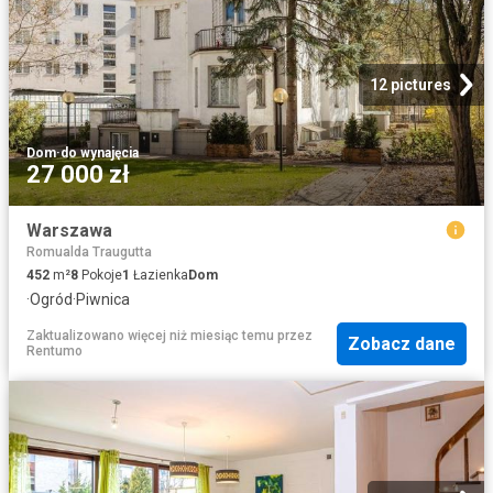
12 pictures
Dom
·
do wynajęcia
27 000 zł
Warszawa
Romualda Traugutta
452
m²
8
Pokoje
1
Łazienka
Dom
·
Ogród
·
Piwnica
Zaktualizowano więcej niż miesiąc temu
przez
Zobacz dane
Rentumo