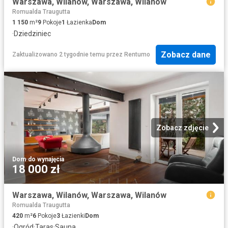
Warszawa, Wilanów, Warszawa, Wilanów
Romualda Traugutta
1 150
m²
9
Pokoje
1
Łazienka
Dom
·
Dziedziniec
Zobacz dane
Zaktualizowano 2 tygodnie temu
przez
Rentumo
Zobacz zdjęcie
Dom
·
do wynajęcia
18 000 zł
Warszawa, Wilanów, Warszawa, Wilanów
Romualda Traugutta
420
m²
6
Pokoje
3
Łazienki
Dom
·
Ogród
·
Taras
·
Sauna