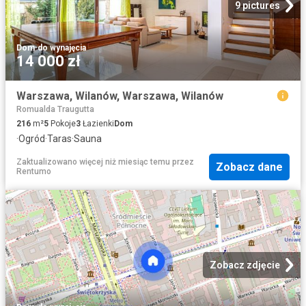
9 pictures
Dom
·
do wynajęcia
14 000 zł
Warszawa, Wilanów, Warszawa, Wilanów
Romualda Traugutta
216
m²
5
Pokoje
3
Łazienki
Dom
·
Ogród
·
Taras
·
Sauna
Zaktualizowano więcej niż miesiąc temu
przez
Zobacz dane
Rentumo
Zobacz zdjęcie