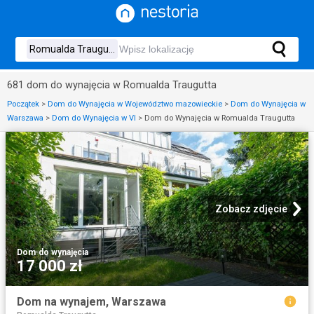
681 dom do wynajęcia w Romualda Traugutta
Początek
>
Dom do Wynajęcia w Województwo mazowieckie
>
Dom do Wynajęcia w
Warszawa
>
Dom do Wynajęcia w VI
>
Dom do Wynajęcia w Romualda Traugutta
Zobacz zdjęcie
Dom
·
do wynajęcia
17 000 zł
Dom na wynajem, Warszawa