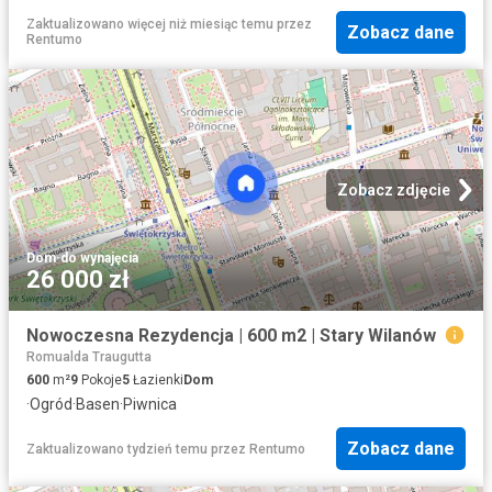
Zaktualizowano więcej niż miesiąc temu
przez
Zobacz dane
Rentumo
Zobacz zdjęcie
Dom
·
do wynajęcia
26 000 zł
Nowoczesna Rezydencja | 600 m2 | Stary Wilanów
Romualda Traugutta
600
m²
9
Pokoje
5
Łazienki
Dom
·
Ogród
·
Basen
·
Piwnica
Zobacz dane
Zaktualizowano tydzień temu
przez
Rentumo