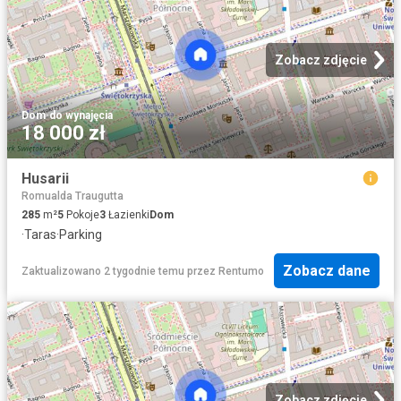
Zobacz zdjęcie
Dom
·
do wynajęcia
18 000 zł
Husarii
Romualda Traugutta
285
m²
5
Pokoje
3
Łazienki
Dom
·
Taras
·
Parking
Zobacz dane
Zaktualizowano 2 tygodnie temu
przez
Rentumo
Zobacz zdjęcie