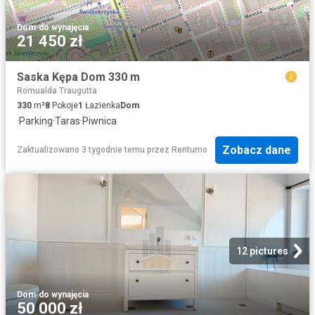
Dom
·
do wynajęcia
21 450 zł
Saska Kępa Dom 330 m
Romualda Traugutta
330
m²
8
Pokoje
1
Łazienka
Dom
·
Parking
·
Taras
·
Piwnica
Zobacz dane
Zaktualizowano 3 tygodnie temu
przez
Rentumo
12 pictures
Dom
·
do wynajęcia
50 000 zł