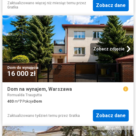
Zaktualizowano więcej niż miesiąc temu
przez
Zobacz dane
Gratka
Zobacz zdjęcie
Dom
·
do wynajęcia
16 000 zł
Dom na wynajem, Warszawa
Romualda Traugutta
403
m²
7
Pokoje
Dom
Zobacz dane
Zaktualizowano tydzień temu
przez
Gratka