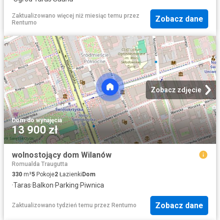
Zaktualizowano więcej niż miesiąc temu
przez
Zobacz dane
Rentumo
Zobacz zdjęcie
Dom
·
do wynajęcia
13 900 zł
wolnostojący dom Wilanów
Romualda Traugutta
330
m²
5
Pokoje
2
Łazienki
Dom
·
Taras
·
Balkon
·
Parking
·
Piwnica
Zobacz dane
Zaktualizowano tydzień temu
przez
Rentumo