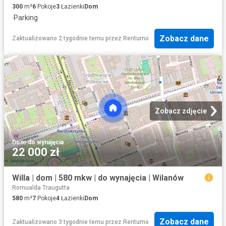
300
m²
6
Pokoje
3
Łazienki
Dom
·
Parking
Zobacz dane
Zaktualizowano 2 tygodnie temu
przez
Rentumo
Zobacz zdjęcie
Dom
·
do wynajęcia
22 000 zł
Willa | dom | 580 mkw | do wynajęcia | Wilanów
Romualda Traugutta
580
m²
7
Pokoje
4
Łazienki
Dom
Zobacz dane
Zaktualizowano 3 tygodnie temu
przez
Rentumo