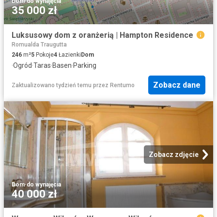
Dom
·
do wynajęcia
35 000 zł
Luksusowy dom z oranżerią | Hampton Residence
Romualda Traugutta
246
m²
5
Pokoje
4
Łazienki
Dom
·
Ogród
·
Taras
·
Basen
·
Parking
Zobacz dane
Zaktualizowano tydzień temu
przez
Rentumo
Zobacz zdjęcie
Dom
·
do wynajęcia
40 000 zł