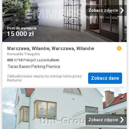
Zobacz zdjęcie
Dom
·
do wynajęcia
15 000 zł
Warszawa, Wilanów, Warszawa, Wilanów
Romualda Traugutta
400
m²
10
Pokoje
1
Łazienka
Dom
·
Taras
·
Basen
·
Parking
·
Piwnica
Zaktualizowano więcej niż miesiąc temu
przez
Zobacz dane
Rentumo
Zobacz zdjęcie