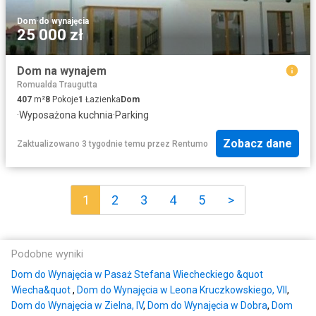
Dom
·
do wynajęcia
25 000 zł
Dom na wynajem
Romualda Traugutta
407
m²
8
Pokoje
1
Łazienka
Dom
·
Wyposażona kuchnia
·
Parking
Zobacz dane
Zaktualizowano 3 tygodnie temu
przez
Rentumo
1
2
3
4
5
>
Podobne wyniki
Dom do Wynajęcia w Pasaż Stefana Wiecheckiego &quot
Wiecha&quot
,
Dom do Wynajęcia w Leona Kruczkowskiego, VII
,
Dom do Wynajęcia w Zielna, IV
,
Dom do Wynajęcia w Dobra
,
Dom