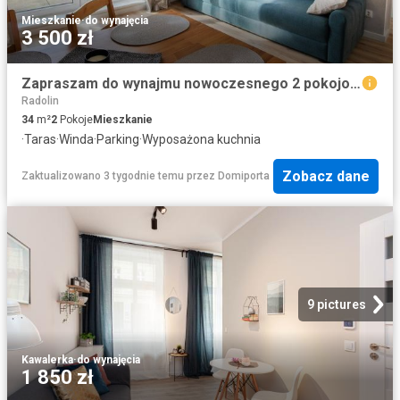
Mieszkanie
·
do wynajęcia
3 500 zł
Zapraszam do wynajmu nowoczesnego 2 pokojowego mieszkania z tarasem i windą
Radolin
34
m²
2
Pokoje
Mieszkanie
·
Taras
·
Winda
·
Parking
·
Wyposażona kuchnia
Zobacz dane
Zaktualizowano 3 tygodnie temu
przez
Domiporta
9 pictures
Kawalerka
·
do wynajęcia
1 850 zł