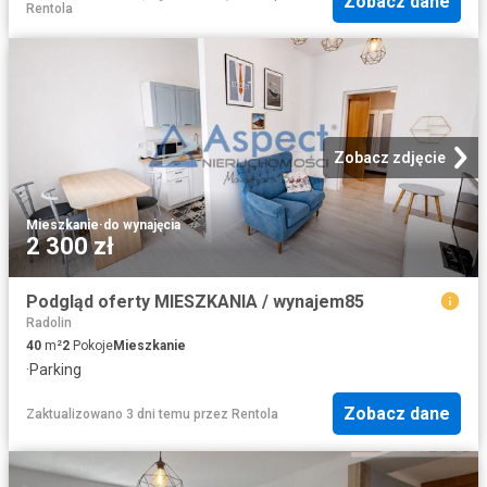
Zobacz dane
Rentola
Zobacz zdjęcie
Mieszkanie
·
do wynajęcia
2 300 zł
Podgląd oferty MIESZKANIA / wynajem85
Radolin
40
m²
2
Pokoje
Mieszkanie
·
Parking
Zobacz dane
Zaktualizowano 3 dni temu
przez
Rentola