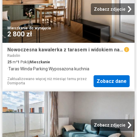
Zobacz zdjęcie
Mieszkanie
·
do wynajęcia
2 800 zł
Nowoczesna kawalerka z tarasem i widokiem na stocznię
Radolin
25
m²
1
Pokój
Mieszkanie
·
Taras
·
Winda
·
Parking
·
Wyposażona kuchnia
Zaktualizowano więcej niż miesiąc temu
przez
Zobacz dane
Domiporta
Zobacz zdjęcie