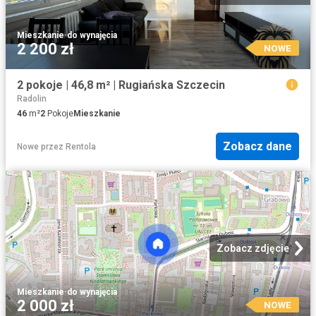
Mieszkanie
·
do wynajęcia
2 200 zł
NOWE
2 pokoje | 46,8 m² | Rugiańska Szczecin
Radolin
46
m²
2
Pokoje
Mieszkanie
Zobacz dane
Nowe
przez
Rentola
Zobacz zdjęcie
Mieszkanie
·
do wynajęcia
2 000 zł
NOWE