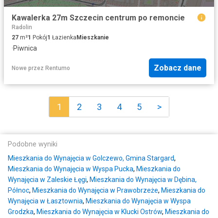
Kawalerka 27m Szczecin centrum po remoncie
Radolin
27
m²
1
Pokój
1
Łazienka
Mieszkanie
·
Piwnica
Zobacz dane
Nowe
przez
Rentumo
1
2
3
4
5
>
Podobne wyniki
Mieszkania do Wynajęcia w Golczewo, Gmina Stargard
,
Mieszkania do Wynajęcia w Wyspa Pucka
,
Mieszkania do
Wynajęcia w Zaleskie Łęgi
,
Mieszkania do Wynajęcia w Dębina,
Północ
,
Mieszkania do Wynajęcia w Prawobrzeże
,
Mieszkania do
Wynajęcia w Łasztownia
,
Mieszkania do Wynajęcia w Wyspa
Grodzka
,
Mieszkania do Wynajęcia w Klucki Ostrów
,
Mieszkania do