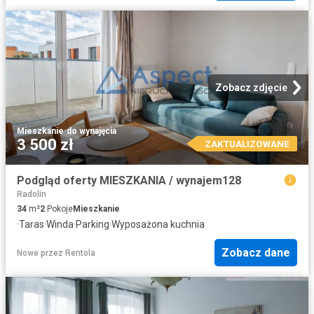
Zobacz zdjęcie
Mieszkanie
·
do wynajęcia
3 500 zł
ZAKTUALIZOWANE
Podgląd oferty MIESZKANIA / wynajem128
Radolin
34
m²
2
Pokoje
Mieszkanie
·
Taras
·
Winda
·
Parking
·
Wyposażona kuchnia
Zobacz dane
Nowe
przez
Rentola