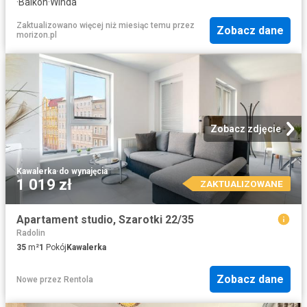
·
Balkon
·
Winda
Zaktualizowano więcej niż miesiąc temu
przez
Zobacz dane
morizon.pl
Zobacz zdjęcie
Kawalerka
·
do wynajęcia
1 019 zł
ZAKTUALIZOWANE
Apartament studio, Szarotki 22/35
Radolin
35
m²
1
Pokój
Kawalerka
Zobacz dane
Nowe
przez
Rentola