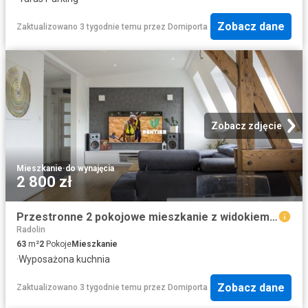
Zobacz dane
Zaktualizowano 3 tygodnie temu
przez
Domiporta
Zobacz zdjęcie
Mieszkanie
·
do wynajęcia
2 800 zł
Przestronne 2 pokojowe mieszkanie z widokiem na Odrę polecam!
Radolin
63
m²
2
Pokoje
Mieszkanie
·
Wyposażona kuchnia
Zobacz dane
Zaktualizowano 3 tygodnie temu
przez
Domiporta