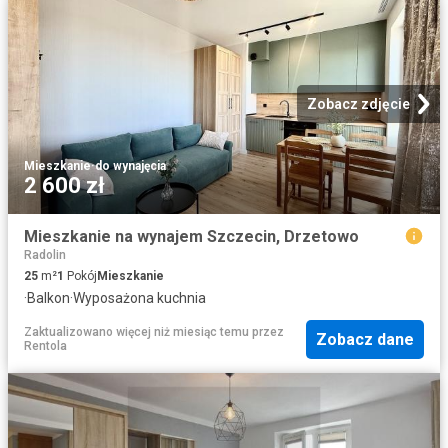
Zobacz zdjęcie
Mieszkanie
·
do wynajęcia
2 600 zł
Mieszkanie na wynajem Szczecin, Drzetowo
Radolin
25
m²
1
Pokój
Mieszkanie
·
Balkon
·
Wyposażona kuchnia
Zaktualizowano więcej niż miesiąc temu
przez
Zobacz dane
Rentola