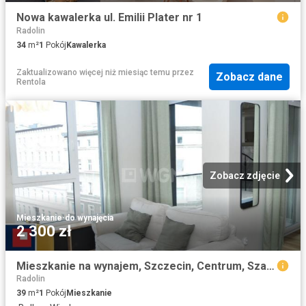
Nowa kawalerka ul. Emilii Plater nr 1
Radolin
34
m²
1
Pokój
Kawalerka
Zaktualizowano więcej niż miesiąc temu
przez
Zobacz dane
Rentola
Zobacz zdjęcie
Mieszkanie
·
do wynajęcia
2 300 zł
Mieszkanie na wynajem, Szczecin, Centrum, Szarotki
Radolin
39
m²
1
Pokój
Mieszkanie