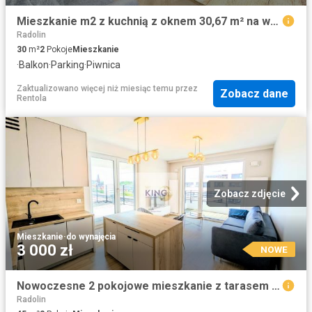
Mieszkanie m2 z kuchnią z oknem 30,67 m² na wynajem Szczecin, Śródmieście
Radolin
30
m²
2
Pokoje
Mieszkanie
·
Balkon
·
Parking
·
Piwnica
Zaktualizowano więcej niż miesiąc temu
przez
Zobacz dane
Rentola
Zobacz zdjęcie
Mieszkanie
·
do wynajęcia
3 000 zł
NOWE
Nowoczesne 2 pokojowe mieszkanie z tarasem i balkonem zapraszam
Radolin