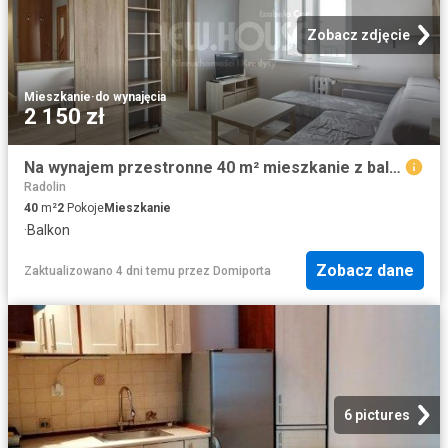
Zobacz zdjęcie
Mieszkanie
·
do wynajęcia
2 150 zł
Na wynajem przestronne 40 m² mieszkanie z balkonem w Szczecinie
Radolin
40
m²
2
Pokoje
Mieszkanie
·
Balkon
Zobacz dane
Zaktualizowano 4 dni temu
przez
Domiporta
6 pictures