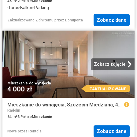
45
m²
2
Pokoje
Mieszkanie
·
Taras
·
Balkon
·
Parking
Zobacz dane
Zaktualizowano 2 dni temu
przez
Domiporta
Zobacz zdjęcie
Mieszkanie
·
do wynajęcia
4 000 zł
ZAKTUALIZOWANE
Mieszkanie do wynajęcia, Szczecin Miedziana, 4000 PLN, 64,28 m2, domy 337/5455/OMW
Radolin
64
m²
3
Pokoje
Mieszkanie
Zobacz dane
Nowe
przez
Rentola