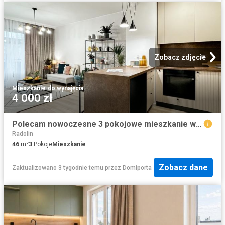
Zobacz zdjęcie
Mieszkanie
·
do wynajęcia
4 000 zł
Polecam nowoczesne 3 pokojowe mieszkanie w centrum Szczecina
Radolin
46
m²
3
Pokoje
Mieszkanie
Zobacz dane
Zaktualizowano 3 tygodnie temu
przez
Domiporta