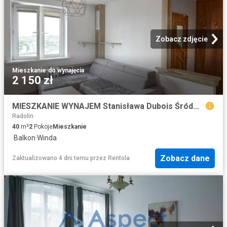
Zobacz zdjęcie
Mieszkanie
·
do wynajęcia
2 150 zł
MIESZKANIE WYNAJEM Stanisława Dubois Śródmieście Szczecin Zachodniopomorskie Pośrednik Nieruchomości Szczecin
Radolin
40
m²
2
Pokoje
Mieszkanie
·
Balkon
·
Winda
Zobacz dane
Zaktualizowano 4 dni temu
przez
Rentola