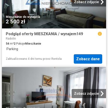
Zobacz zdjęcie
Mieszkanie
·
do wynajęcia
2 500 zł
Podgląd oferty MIESZKANIA / wynajem149
Radolin
54
m²
2
Pokoje
Mieszkanie
·
Parking
Zobacz dane
Zaktualizowano 4 dni temu
przez
Rentola
Zobacz zdjęcie