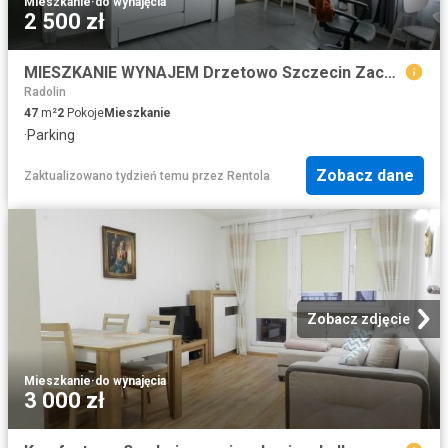
Mieszkanie
·
do wynajęcia
2 500 zł
MIESZKANIE WYNAJEM Drzetowo Szczecin Zachodniopomorskie
Radolin
47
m²
2
Pokoje
Mieszkanie
·
Parking
Zobacz dane
Zaktualizowano tydzień temu
przez
Rentola
Zobacz zdjęcie
Mieszkanie
·
do wynajęcia
3 000 zł