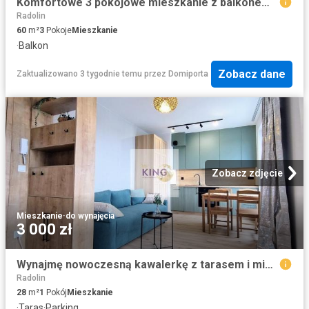
Komfortowe 3 pokojowe mieszkanie z balkonem, blisko zieleni polecam
Radolin
60
m²
3
Pokoje
Mieszkanie
·
Balkon
Zobacz dane
Zaktualizowano 3 tygodnie temu
przez
Domiporta
Zobacz zdjęcie
Mieszkanie
·
do wynajęcia
3 000 zł
Wynajmę nowoczesną kawalerkę z tarasem i miejscem w garażu
Radolin
28
m²
1
Pokój
Mieszkanie
·
Taras
·
Parking