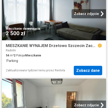
Zobacz zdjęcie
Mieszkanie
·
do wynajęcia
2 500 zł
MIESZKANIE WYNAJEM Drzetowo Szczecin Zachodniopomorskie Pośrednik Nieruchomości Szczecin
Radolin
54
m²
2
Pokoje
Mieszkanie
·
Parking
Zobacz dane
Zaktualizowano tydzień temu
przez
Rentola
Zobacz zdjęcie