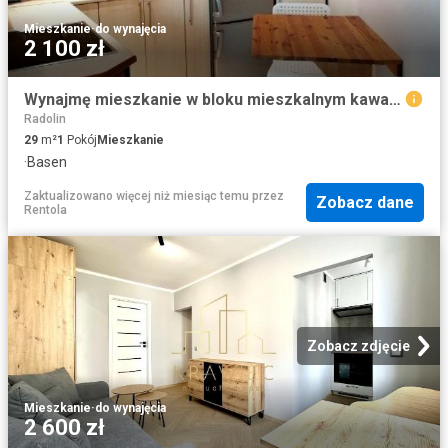
Mieszkanie
·
do wynajęcia
2 100 zł
Wynajmę mieszkanie w bloku mieszkalnym kawalerka z kuchnią w zabudowie 29 m² Szczecin, Śródmieście Północ
Radolin
29
m²
1
Pokój
Mieszkanie
·
Basen
Zaktualizowano więcej niż miesiąc temu
przez
Zobacz dane
Rentola
Zobacz zdjęcie
Mieszkanie
·
do wynajęcia
2 600 zł