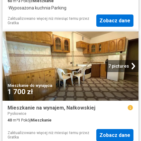
60
m²
3
Pokoje
Mieszkanie
·
Wyposażona kuchnia
·
Parking
Zaktualizowano więcej niż miesiąc temu
przez
Zobacz dane
Gratka
7 pictures
Mieszkanie
·
do wynajęcia
1 700 zł
Mieszkanie na wynajem, Nałkowskiej
Pyskowice
40
m²
1
Pokój
Mieszkanie
Zaktualizowano więcej niż miesiąc temu
przez
Zobacz dane
Gratka