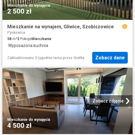
Mieszkanie
·
do wynajęcia
2 500 zł
Mieszkanie na wynajem, Gliwice, Szobiszowice
Pyskowice
58
m²
2
Pokoje
Mieszkanie
·
Wyposażona kuchnia
Zobacz dane
Zaktualizowano 3 tygodnie temu
przez
Gratka
Zobacz zdjęcie
Mieszkanie
·
do wynajęcia
4 500 zł