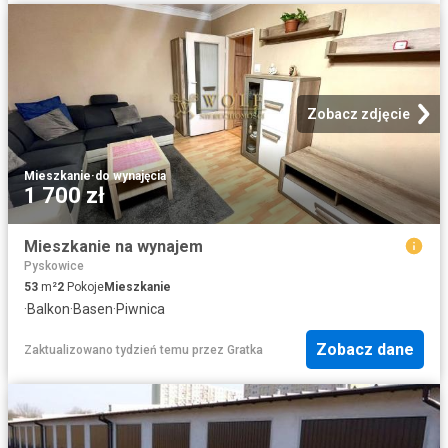
Zobacz zdjęcie
Mieszkanie
·
do wynajęcia
1 700 zł
Mieszkanie na wynajem
Pyskowice
53
m²
2
Pokoje
Mieszkanie
·
Balkon
·
Basen
·
Piwnica
Zobacz dane
Zaktualizowano tydzień temu
przez
Gratka