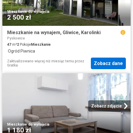
Mieszkanie
·
do wynajęcia
2 500 zł
Mieszkanie na wynajem, Gliwice, Karolinki
Pyskowice
47
m²
2
Pokoje
Mieszkanie
·
Ogród
·
Piwnica
Zaktualizowano więcej niż miesiąc temu
przez
Zobacz dane
Gratka
Zobacz zdjęcie
Mieszkanie
·
do wynajęcia
1 180 zł