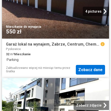
4 pictures
Mieszkanie
·
do wynajęcia
550 zł
Garaż lokal na wynajem, Zabrze, Centrum, Chemiczna
Pyskowice
32
m²
Mieszkanie
·
Parking
Zaktualizowano więcej niż miesiąc temu
przez
Zobacz dane
Gratka
Zobacz zdjęcie