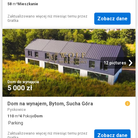
58
m²
Mieszkanie
Zaktualizowano więcej niż miesiąc temu
przez
Zobacz dane
Gratka
12 pictures
Dom
·
do wynajęcia
5 000 zł
Dom na wynajem, Bytom, Sucha Góra
Pyskowice
110
m²
4
Pokoje
Dom
·
Parking
Zaktualizowano więcej niż miesiąc temu
przez
Zobacz dane
Gratka