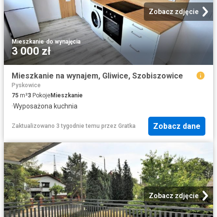
Zobacz zdjęcie
Mieszkanie
·
do wynajęcia
3 000 zł
Mieszkanie na wynajem, Gliwice, Szobiszowice
Pyskowice
75
m²
3
Pokoje
Mieszkanie
·
Wyposażona kuchnia
Zobacz dane
Zaktualizowano 3 tygodnie temu
przez
Gratka
Zobacz zdjęcie