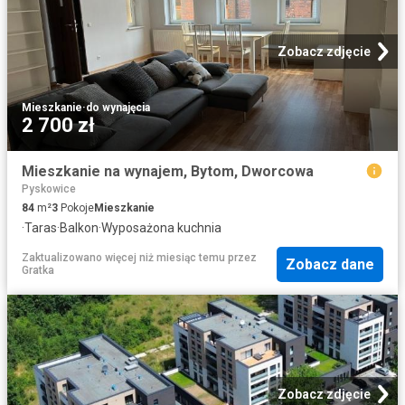
Zobacz zdjęcie
Mieszkanie
·
do wynajęcia
2 700 zł
Mieszkanie na wynajem, Bytom, Dworcowa
Pyskowice
84
m²
3
Pokoje
Mieszkanie
·
Taras
·
Balkon
·
Wyposażona kuchnia
Zaktualizowano więcej niż miesiąc temu
przez
Zobacz dane
Gratka
Zobacz zdjęcie