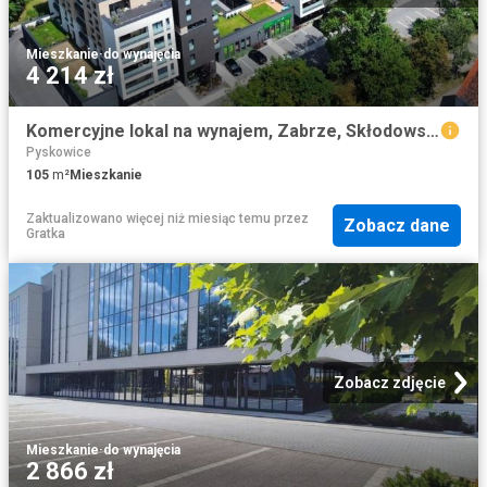
Mieszkanie
·
do wynajęcia
4 214 zł
Komercyjne lokal na wynajem, Zabrze, Skłodowskiej Curie
Pyskowice
105
m²
Mieszkanie
Zaktualizowano więcej niż miesiąc temu
przez
Zobacz dane
Gratka
Zobacz zdjęcie
Mieszkanie
·
do wynajęcia
2 866 zł