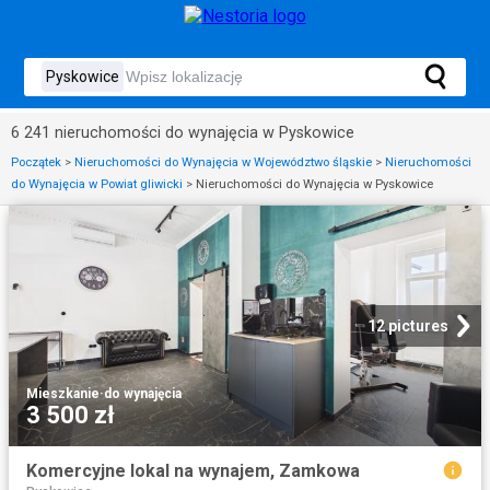
6 241 nieruchomości do wynajęcia w Pyskowice
Początek
>
Nieruchomości do Wynajęcia w Województwo śląskie
>
Nieruchomości
do Wynajęcia w Powiat gliwicki
>
Nieruchomości do Wynajęcia w Pyskowice
12 pictures
Mieszkanie
·
do wynajęcia
3 500 zł
Komercyjne lokal na wynajem, Zamkowa