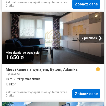
Zaktualizowano więcej niż miesiąc temu
przez
Zobacz dane
Gratka
7 pictures
Mieszkanie
·
do wynajęcia
1 650 zł
Mieszkanie na wynajem, Bytom, Adamka
Pyskowice
50
m²
2
Pokoje
Mieszkanie
·
Balkon
Zaktualizowano więcej niż miesiąc temu
przez
Zobacz dane
Gratka