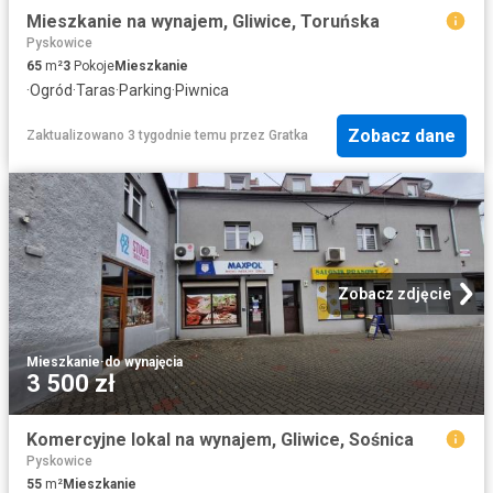
Mieszkanie na wynajem, Gliwice, Toruńska
Pyskowice
65
m²
3
Pokoje
Mieszkanie
·
Ogród
·
Taras
·
Parking
·
Piwnica
Zobacz dane
Zaktualizowano 3 tygodnie temu
przez
Gratka
Zobacz zdjęcie
Mieszkanie
·
do wynajęcia
3 500 zł
Komercyjne lokal na wynajem, Gliwice, Sośnica
Pyskowice
55
m²
Mieszkanie