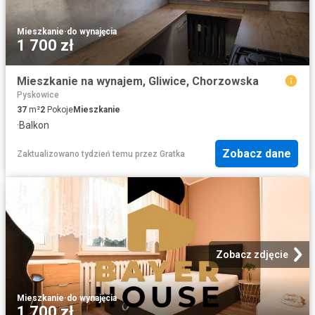
Mieszkanie
·
do wynajęcia
1 700 zł
Mieszkanie na wynajem, Gliwice, Chorzowska
Pyskowice
37
m²
2
Pokoje
Mieszkanie
·
Balkon
Zobacz dane
Zaktualizowano tydzień temu
przez
Gratka
Zobacz zdjęcie
Mieszkanie
·
do wynajęcia
1 700 zł