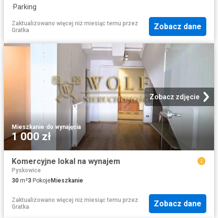
·
Parking
Zaktualizowano więcej niż miesiąc temu
przez
Zobacz dane
Gratka
Zobacz zdjęcie
Mieszkanie
·
do wynajęcia
1 000 zł
Komercyjne lokal na wynajem
Pyskowice
30
m²
3
Pokoje
Mieszkanie
Zaktualizowano więcej niż miesiąc temu
przez
Zobacz dane
Gratka