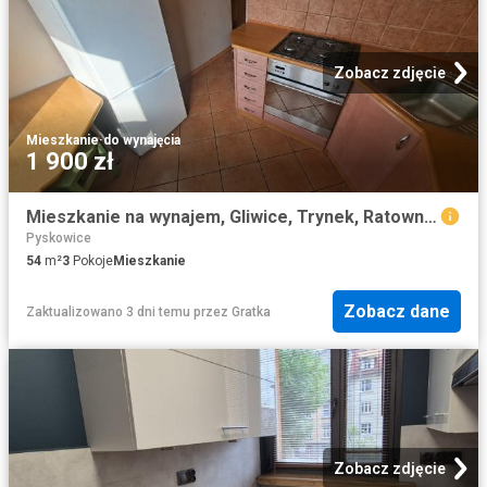
Zobacz zdjęcie
Mieszkanie
·
do wynajęcia
1 900 zł
Mieszkanie na wynajem, Gliwice, Trynek, Ratowników Górniczych
Pyskowice
54
m²
3
Pokoje
Mieszkanie
Zobacz dane
Zaktualizowano 3 dni temu
przez
Gratka
Zobacz zdjęcie