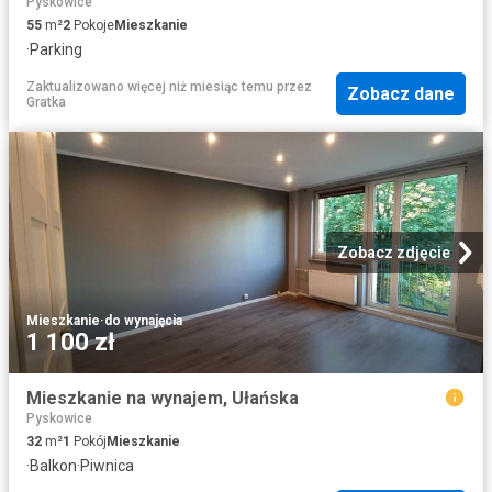
Pyskowice
55
m²
2
Pokoje
Mieszkanie
·
Parking
Zaktualizowano więcej niż miesiąc temu
przez
Zobacz dane
Gratka
Zobacz zdjęcie
Mieszkanie
·
do wynajęcia
1 100 zł
Mieszkanie na wynajem, Ułańska
Pyskowice
32
m²
1
Pokój
Mieszkanie
·
Balkon
·
Piwnica