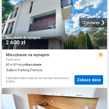
12 pictures
Mieszkanie
·
do wynajęcia
2 600 zł
Mieszkanie na wynajem
Pyskowice
47
m²
2
Pokoje
Mieszkanie
·
Balkon
·
Parking
·
Piwnica
Zaktualizowano więcej niż miesiąc temu
przez
Zobacz dane
Gratka