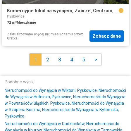
Komercyjne lokal na wynajem, Zabrze, Centrum, Słowackiego
Pyskowice
72
m²
Mieszkanie
Zaktualizowano więcej niż miesiąc temu
przez
Zobacz dane
Gratka
1
2
3
4
5
>
Podobne wyniki
Nieruchomości do Wynajęcia w Wiktorii, Pyskowice
,
Nieruchomości
do Wynajęcia w Hutnicza, Pyskowice
,
Nieruchomości do Wynajęcia
w Powstańców Śląskich, Pyskowice
,
Nieruchomości do Wynajęcia
w Szopena Boczna
,
Nieruchomości do Wynajęcia w Bytomska,
Pyskowice
Nieruchomości do Wynajęcia w Radzionków
,
Nieruchomości do
Wynajęcia w Knurów
,
Nieruchomości do Wynajęcia w Tarnowskie