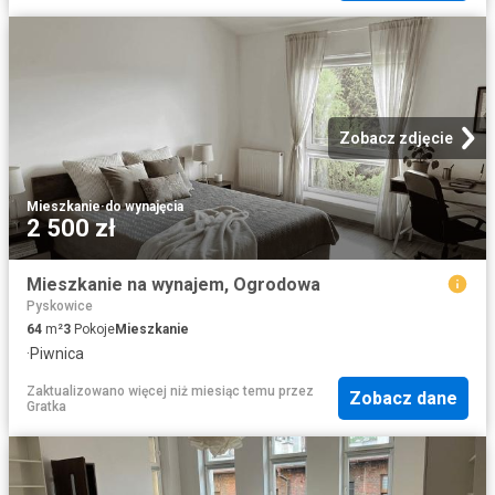
Zobacz zdjęcie
Mieszkanie
·
do wynajęcia
2 500 zł
Mieszkanie na wynajem, Ogrodowa
Pyskowice
64
m²
3
Pokoje
Mieszkanie
·
Piwnica
Zaktualizowano więcej niż miesiąc temu
przez
Zobacz dane
Gratka