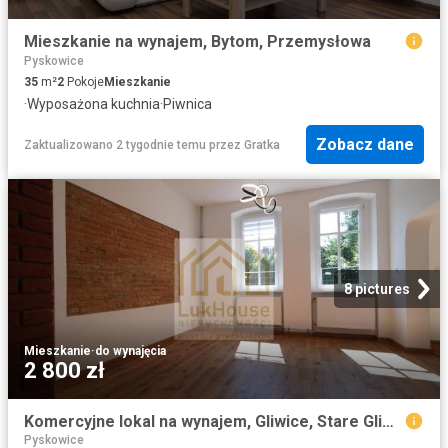
Mieszkanie na wynajem, Bytom, Przemysłowa
Pyskowice
35
m²
2
Pokoje
Mieszkanie
·
Wyposażona kuchnia
·
Piwnica
Zobacz dane
Zaktualizowano 2 tygodnie temu
przez
Gratka
8 pictures
Mieszkanie
·
do wynajęcia
2 800 zł
Komercyjne lokal na wynajem, Gliwice, Stare Gliwice, Wiejska
Pyskowice