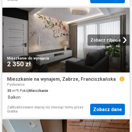
Zobacz zdjęcie
Mieszkanie
·
do wynajęcia
2 350 zł
Mieszkanie na wynajem, Zabrze, Franciszkańska
Pyskowice
35
m²
1
Pokój
Mieszkanie
·
Balkon
Zaktualizowano więcej niż miesiąc temu
przez
Zobacz dane
Gratka