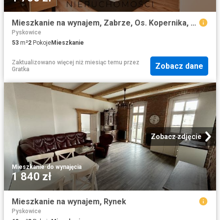
Mieszkanie na wynajem, Zabrze, Os. Kopernika, Galileusza
Pyskowice
53
m²
2
Pokoje
Mieszkanie
Zaktualizowano więcej niż miesiąc temu
przez
Zobacz dane
Gratka
Zobacz zdjęcie
Mieszkanie
·
do wynajęcia
1 840 zł
Mieszkanie na wynajem, Rynek
Pyskowice