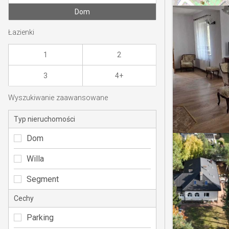
Dom
Łazienki
1
2
3
4+
Wyszukiwanie zaawansowane
Typ nieruchomości
Dom
Willa
Segment
Cechy
Parking