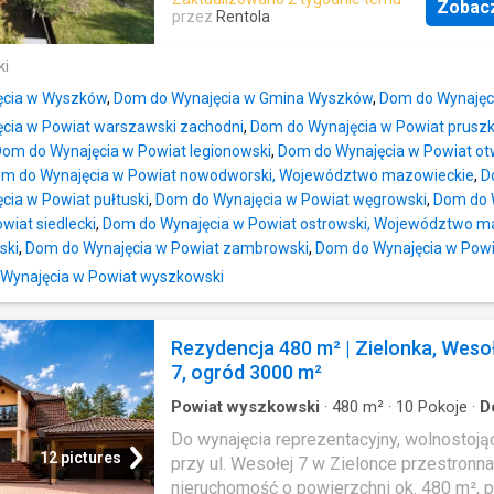
położona jest terakota. Dom jest ocieplony
Zobac
biologiczną, kancelarię, biuro lub firmę, m
przez
Rentola
otynkowany, a jego ogrzewanie zapewnia 
zamieszkania dwóch rodzin, 10 minut od
gazowy. Nieruchomość jest umeblowana i 
Zegrzyńskiego dobry dojazd do Warszawy
ki
wyposażona, gotowa do zamieszkania.Me
pokoi 2 tarasy jeden zacieniony drugi ogr
prąd, woda, gaz, kanalizacja, wywóz śmiec
ęcia w Wyszków
,
Dom do Wynajęcia w Gmina Wyszków
,
Dom do Wynajęc
bardzo słoneczny. 2 kuchnie 2 łazienki 1
dodatkowo płatne według zużycia.Działka 
cia w Powiat warszawski zachodni
,
Dom do Wynajęcia w Powiat prusz
oddzielna toaleta Do wynajęcia urokliwy 
ogrodzona i zagospodarowana, z utward
om do Wynajęcia w Powiat legionowski
,
Dom do Wynajęcia w Powiat ot
ośmiopokojowy, położony na działce 100
podjazdem wykonanym z kostki brukowej
m do Wynajęcia w Powiat nowodworski, Województwo mazowieckie
,
D
Nieporęcie nieopodal Jeziora Zegrzyński
prowadzący
cia w Powiat pułtuski
,
Dom do Wynajęcia w Powiat węgrowski
,
Dom do W
rodziny lub dwóch rodzin, z możliwością
wiat siedlecki
,
Dom do Wynajęcia w Powiat ostrowski, Województwo m
prowadzenia biznesu biurowego ale także
ski
,
Dom do Wynajęcia w Powiat zambrowski
,
Dom do Wynajęcia w Powia
odnowy biologicznej np. zabiegów
odchudzających, masaży, rehabilitacji. Mo
 Wynajęcia w Powiat wyszkowski
wstawienia komory tlenowej hiperbaryczne
rollera do masażu, prowadzenia zajęć fitn
Rezydencja 480 m² | Zielonka, Weso
słonecznym tarasie bądź w ogrodzie. Po
7, ogród 3000 m²
jest jedynie 10 minut autem od przepiękn
Jeziora Zegrzyńskiego, sportów motoro
Powiat wyszkowski
·
480
m²
·
10
Pokoje
·
D
oraz piaszczystych p
Taras
·
Balkon
·
Parking
Do wynajęcia reprezentacyjny, wolnostoj
12 pictures
przy ul. Wesołej 7 w Zielonce przestronna
nieruchomość o powierzchni ok. 480 m², 