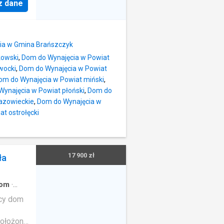
 i
z dane
ożliwość
piec
 Zalewu
w pełni
. 8
dia:
omny i
i –
ia w Gmina Brańszczyk
jest
kowski
,
Dom do Wynajęcia w Powiat
dom
zonym
wocki
,
Dom do Wynajęcia w Powiat
0 m2 w
om do Wynajęcia w Powiat miński
,
ego dla
ynajęcia w Powiat płoński
,
Dom do
azowieckie
,
Dom do Wynajęcia w
 usług
t ostrołęcki
żliwość
j,
es na
17 900 zł
ła
łożony
ego
wodnych
om
·
ący dom
położona