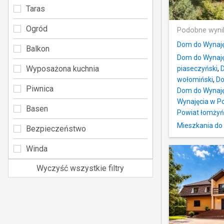
Taras
Ogród
Podobne wyni
Dom do Wynaj
Balkon
Dom do Wynaję
Wyposażona kuchnia
piaseczyński
,
D
wołomiński
,
Do
Piwnica
Dom do Wynaję
Wynajęcia w Po
Basen
Powiat łomżyń
Mieszkania do
Bezpieczeństwo
Winda
Wyczyść wszystkie filtry