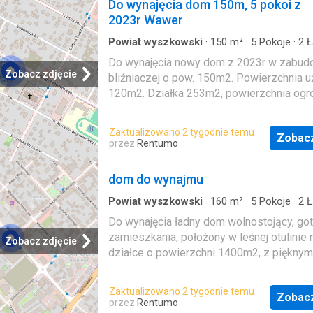
Do wynajęcia dom 150m, 5 pokoi z
2023r Wawer
Powiat wyszkowski
·
150
m²
·
5
Pokoje
·
2
Ł
Dom
·
Balkon
Do wynajęcia nowy dom z 2023r w zabud
Zobacz zdjęcie
bliźniaczej o pow. 150m2. Powierzchnia 
120m2. Działka 253m2, powierzchnia ogr
120m2. Dom składa z: (parter) salonu o p
35m2 z aneksem kuchennym o pow. 5m2, 
Zaktualizowano 2 tygodnie temu
Zobac
2,5m2, holu, schowka oraz garażu 1
przez
Rentumo
stanowiskowego, (piętro): 4 samodzielne 
2 nich z balkonem, łazienki z wc oraz hol
dom do wynajmu
jeszcze nie był zamieszkiwany, świeżo p
wykończeniu i pachnie nowością. Dom
Powiat wyszkowski
·
160
m²
·
5
Pokoje
·
2
Ł
Dom
·
Taras
·
Balkon
·
Basen
·
Parking
wykończony i oprócz kuchni i łazienek
Do wynajęcia ładny dom wolnostojący, go
nieumeblowany. Dom znajduje się na zam
zamieszkania, położony w leśnej otulinie 
Zobacz zdjęcie
osiedlu domów. Media: ogrzewanie gazo
działce o powierzchni 1400m2, z pięknym
domu zaś ogrzewanie podłogowe, prąd, si
sosnami, wśród nowo powstałych domów
woda miejska, kanalizacja – szambo. Drug
najmu: 8500,00 zł plus opłaty licznikowe.
Zaktualizowano 2 tygodnie temu
samochód można parkować na podjeździ
Zobac
parterze znajdują się: wiatrołap, hol / w ho
przez
Rentumo
garażu. Cena miesięcznego najmu: 7900zł