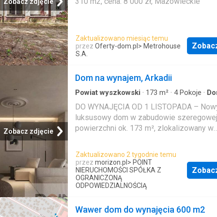
310 m2, cena: 8 000 zł, Mazowieckie
Zobacz zdjęcie
Zaktualizowano miesiąc temu
Zobac
przez
Oferty-dom.pl
> Metrohouse
S.A.
Dom na wynajem, Arkadii
Powiat wyszkowski
·
173
m²
·
4
Pokoje
·
D
Ogród
DO WYNAJĘCIA OD 1 LISTOPADA – Nowy
luksusowy dom w zabudowie szeregowej
powierzchni ok. 173 m², zlokalizowany w
Zobacz zdjęcie
kameralnej i prestiżowej inwestycji w
Ser
przy ul. Arkadii. Blisko Zalewu Zegrzyńsk
Zaktualizowano 2 tygodnie temu
szybki dojazd do Warszawy.Dom wykońc
przez
morizon.pl
> POINT
Zobac
standardzie Premium / Quiet Luxury pod
NIERUCHOMOŚCI SPÓŁKA Z
OGRANICZONĄ
nadzorem projektanta. To idealna propozyc
ODPOWIEDZIALNOŚCIĄ
osób szukających komfortu, prywatności 
nowoczesnych rozwiązań
Wawer dom do wynajęcia 600 m2
technologicznych.NAJWIĘKSZE ATUTY