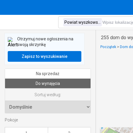
255 dom do wy
Otrzymuj nowe ogłoszenia na
swoją skrzynkę
Początek
>
Dom do
Zapisz to wyszukiwanie
Na sprzedaż
Do wynajęcia
Sortuj według:
Pokoje