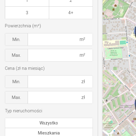
1
2
3
4+
Powierzchnia (m²)
Min.
Max.
Cena (zł na miesiąc)
Min.
Max.
Typ nieruchomości
Wszystko
Mieszkania