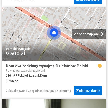
Zobacz zdjęcie
Dom
·
do wynajęcia
9 500 zł
Dom dwurodzinny wynajmę Dziekanow Polski
Powiat warszawski zachodni
280
m²
7
Pokoje
3
Łazienki
Dom
·
Piwnica
Zobacz dane
Zaktualizowano 2 tygodnie temu
przez
Rentumo