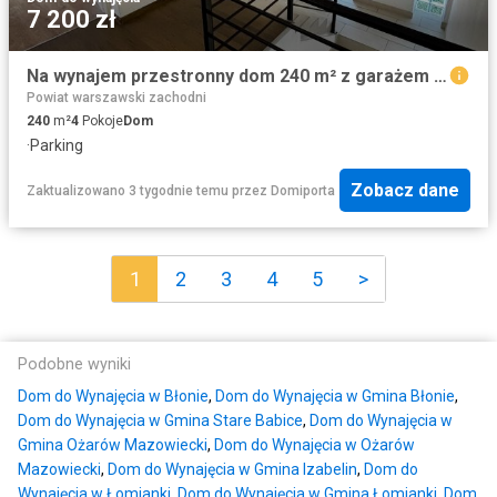
7 200 zł
Na wynajem przestronny dom 240 m² z garażem w Koczargach Nowych
Powiat warszawski zachodni
240
m²
4
Pokoje
Dom
·
Parking
Zobacz dane
Zaktualizowano 3 tygodnie temu
przez
Domiporta
1
2
3
4
5
>
Podobne wyniki
Dom do Wynajęcia w Błonie
,
Dom do Wynajęcia w Gmina Błonie
,
Dom do Wynajęcia w Gmina Stare Babice
,
Dom do Wynajęcia w
Gmina Ożarów Mazowiecki
,
Dom do Wynajęcia w Ożarów
Mazowiecki
,
Dom do Wynajęcia w Gmina Izabelin
,
Dom do
Wynajęcia w Łomianki
,
Dom do Wynajęcia w Gmina Łomianki
,
Dom