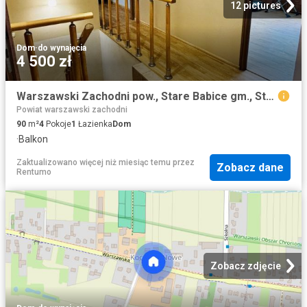
12 pictures
Dom
·
do wynajęcia
4 500 zł
Warszawski Zachodni pow., Stare Babice gm., Stare Babice
Powiat warszawski zachodni
90
m²
4
Pokoje
1
Łazienka
Dom
·
Balkon
Zaktualizowano więcej niż miesiąc temu
przez
Zobacz dane
Rentumo
Zobacz zdjęcie