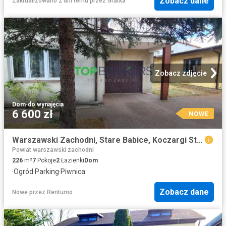
Zobacz dane
Zaktualizowano 2 dni temu
przez
Gratka
Zobacz zdjęcie
Dom
·
do wynajęcia
6 600 zł
NOWE
Warszawski Zachodni, Stare Babice, Koczargi Stare
Powiat warszawski zachodni
226
m²
7
Pokoje
2
Łazienki
Dom
·
Ogród
·
Parking
·
Piwnica
Zobacz dane
Nowe
przez
Rentumo