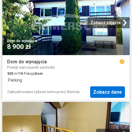
Zobacz zdjęcie
Dom
·
do wynajęcia
8 900 zł
Dom do wynajęcia
Powiat warszawski zachodni
300
m²
10
Pokoje
Dom
·
Parking
Zobacz dane
Zaktualizowano tydzień temu
przez
Rentola