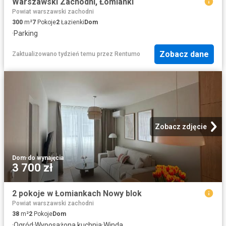
Warszawski Zachodni, Łomianki
Powiat warszawski zachodni
300
m²
7
Pokoje
2
Łazienki
Dom
·
Parking
Zobacz dane
Zaktualizowano tydzień temu
przez
Rentumo
Zobacz zdjęcie
Dom
·
do wynajęcia
3 700 zł
2 pokoje w Łomiankach Nowy blok
Powiat warszawski zachodni
38
m²
2
Pokoje
Dom
·
Ogród
·
Wyposażona kuchnia
·
Winda