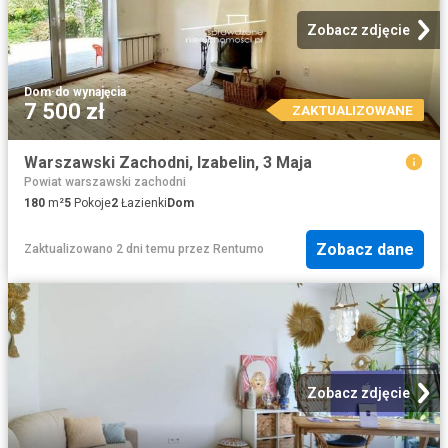
Zobacz zdjęcie
Dom
·
do wynajęcia
7 500 zł
ZAKTUALIZOWANE
Warszawski Zachodni, Izabelin, 3 Maja
Powiat warszawski zachodni
180
m²
5
Pokoje
2
Łazienki
Dom
Zobacz dane
Zaktualizowano 2 dni temu
przez
Rentumo
Zobacz zdjęcie