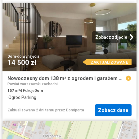
Zobacz zdjęcie
Dom
·
do wynajęcia
14 500 zł
ZAKTUALIZOWANE
Nowoczesny dom 138 m² z ogrodem i garażem wysoki standard
Powiat warszawski zachodni
157
m²
4
Pokoje
Dom
·
Ogród
·
Parking
Zobacz dane
Zaktualizowano 2 dni temu
przez
Domiporta