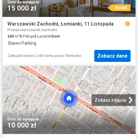
Dom
·
do wynajęcia
15 000 zł
NOWE
Warszawski Zachodni, Łomianki, 11 Listopada
Powiat warszawski zachodni
240
m²
5
Pokoje
2
Łazienki
Dom
·
Basen
·
Parking
Zobacz dane
Zaktualizowano 2 dni temu
przez
Rentumo
Zobacz zdjęcie
Dom
·
do wynajęcia
10 000 zł