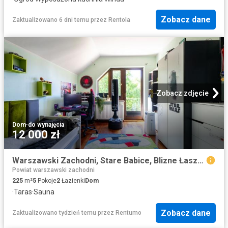
Zobacz dane
Zaktualizowano 6 dni temu
przez
Rentola
Zobacz zdjęcie
Dom
·
do wynajęcia
12 000 zł
Warszawski Zachodni, Stare Babice, Blizne Łaszczyńskiego, Przechodnia
Powiat warszawski zachodni
225
m²
5
Pokoje
2
Łazienki
Dom
·
Taras
·
Sauna
Zobacz dane
Zaktualizowano tydzień temu
przez
Rentumo