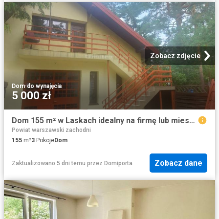
Zobacz zdjęcie
Dom
·
do wynajęcia
5 000 zł
Dom 155 m² w Laskach idealny na firmę lub mieszkanie polecam
Powiat warszawski zachodni
155
m²
3
Pokoje
Dom
Zobacz dane
Zaktualizowano 5 dni temu
przez
Domiporta