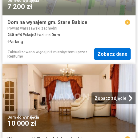
Dom
·
do wynajęcia
7 200 zł
Dom na wynajem gm. Stare Babice
Powiat warszawski zachodni
240
m²
4
Pokoje
3
Łazienki
Dom
·
Parking
Zaktualizowano więcej niż miesiąc temu
przez
Zobacz dane
Rentumo
Zobacz zdjęcie
Dom
·
do wynajęcia
10 000 zł