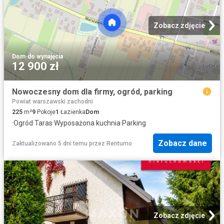
Zobacz zdjęcie
Dom
·
do wynajęcia
12 900 zł
Nowoczesny dom dla firmy, ogród, parking
Powiat warszawski zachodni
225
m²
9
Pokoje
1
Łazienka
Dom
·
Ogród
·
Taras
·
Wyposażona kuchnia
·
Parking
Zobacz dane
Zaktualizowano 5 dni temu
przez
Rentumo
Zobacz zdjęcie