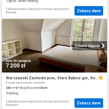
·
Ogród
·
Taras
·
Parking
Zaktualizowano więcej niż miesiąc temu
przez
Zobacz dane
Rentola
Zobacz zdjęcie
Dom
·
do wynajęcia
7 200 zł
Warszawski Zachodni pow., Stare Babice gm., Koczargi Nowe
Powiat warszawski zachodni
240
m²
4
Pokoje
3
Łazienki
Dom
·
Parking
Zaktualizowano więcej niż miesiąc temu
przez
Zobacz dane
Rentumo