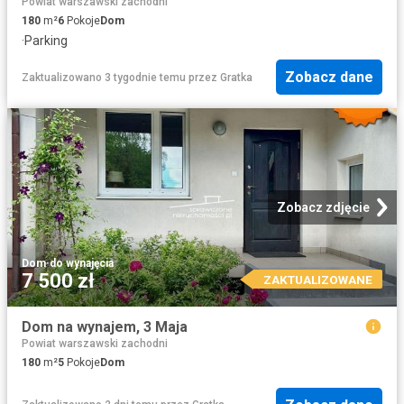
Powiat warszawski zachodni
180
m²
6
Pokoje
Dom
·
Parking
Zobacz dane
Zaktualizowano 3 tygodnie temu
przez
Gratka
Zobacz zdjęcie
Dom
·
do wynajęcia
7 500 zł
ZAKTUALIZOWANE
Dom na wynajem, 3 Maja
Powiat warszawski zachodni
180
m²
5
Pokoje
Dom