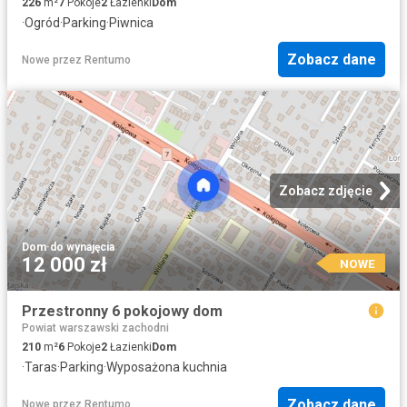
226
m²
7
Pokoje
2
Łazienki
Dom
·
Ogród
·
Parking
·
Piwnica
Zobacz dane
Nowe
przez
Rentumo
Zobacz zdjęcie
Dom
·
do wynajęcia
12 000 zł
NOWE
Przestronny 6 pokojowy dom
Powiat warszawski zachodni
210
m²
6
Pokoje
2
Łazienki
Dom
·
Taras
·
Parking
·
Wyposażona kuchnia
Zobacz dane
Nowe
przez
Rentumo