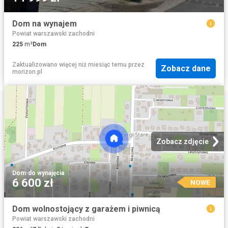
Dom na wynajem
Powiat warszawski zachodni
225
m²
Dom
Zaktualizowano więcej niż miesiąc temu
przez
Zobacz dane
morizon.pl
Zobacz zdjęcie
Dom
·
do wynajęcia
6 600 zł
NOWE
Dom wolnostojący z garażem i piwnicą
Powiat warszawski zachodni