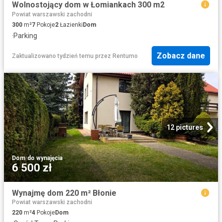
Wolnostojący dom w Łomiankach 300 m2
Powiat warszawski zachodni
300
m²
7
Pokoje
2
Łazienki
Dom
·
Parking
Zobacz dane
Zaktualizowano tydzień temu
przez
Rentumo
12 pictures
Dom
·
do wynajęcia
6 500 zł
Wynajmę dom 220 m² Błonie
Powiat warszawski zachodni
220
m²
4
Pokoje
Dom