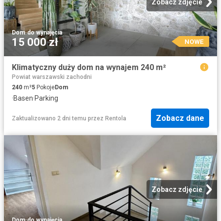
Zobacz zdjęcie
Dom
·
do wynajęcia
15 000 zł
NOWE
Klimatyczny duży dom na wynajem 240 m²
Powiat warszawski zachodni
240
m²
5
Pokoje
Dom
·
Basen
·
Parking
Zobacz dane
Zaktualizowano 2 dni temu
przez
Rentola
Zobacz zdjęcie
Dom
·
do wynajęcia