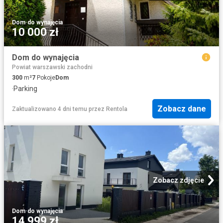
Dom
·
do wynajęcia
10 000 zł
Dom do wynajęcia
Powiat warszawski zachodni
300
m²
7
Pokoje
Dom
·
Parking
Zobacz dane
Zaktualizowano 4 dni temu
przez
Rentola
Zobacz zdjęcie
Dom
·
do wynajęcia
14 999 zł