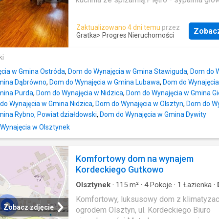
ROZKŁAD POMIESZCZEŃ PARTER (stref
wanną i dwie sypialnie dla dzieci.Ogrzew
dzienna): Salon: przestronny, jasny, w pełn
gazowe,kominek. Internet - światłowód.Ga
umeblowany, z bezpośrednim wyjściem na 
Zaktualizowano 4 dni temu
przez
Zobac
samochód oraz dwa miejsca na podjeździ
zadbany ogródek. Kuchnia: nowoczesna,
Gratka
> Progres Nieruchomości
ogrodzeniem posesji ściana lasu.Do jezior
wyposażona w pełny sprzęt AGD. Spiżarni
ok.400 m. Dom dostępny od września. Cz
niezwykle praktyczne pomieszczenie tuż
ki
najmu 6.000,- zł + opłaty.; Liczba pięter b
kuchni. WC: elegancka toaleta dla gości.
cia w Gmina Ostróda
,
Dom do Wynajęcia w Gmina Stawiguda
,
Dom do W
dom na wynajem, powierzchnia: m2, cena:
Przedpokój: z szafą w zabudowie. PIĘT
Gmina Dąbrówno
,
Dom do Wynajęcia w Gmina Lubawa
,
Dom do Wynajęcia
PLN5 pokoi Oferta nr: 1542686559
(strefa prywatna): 3 niezależne pokoje: id
mina Purda
,
Dom do Wynajęcia w Nidzica
,
Dom do Wynajęcia w Gmina Gi
sypialnię główną, po
do Wynajęcia w Gmina Nidzica
,
Dom do Wynajęcia w Olsztyn
,
Dom do Wy
mina Rybno, Powiat działdowski
,
Dom do Wynajęcia w Gmina Dywity
 Wynajęcia w Olsztynek
Komfortowy dom na wynajem
Kordeckiego Gutkowo
Olsztynek
·
115
m²
·
4
Pokoje
·
1
Łazienka
·
Ogród
·
Taras
Komfortowy, luksusowy dom z klimatyzacj
Zobacz zdjęcie
ogrodem Olsztyn, ul. Kordeckiego Biuro