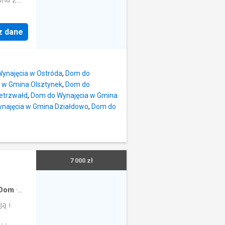
a
anie
i
raż na 1
taras i
z dane
e.Za
a Ukiel
a:
ynsz
 przy
udynku: 1
ynajęcia w Ostróda
,
Dom do
 6000
RO
 w Gmina Olsztynek
,
Dom do
ealne na
etrzwałd
,
Dom do Wynajęcia w Gmina
najęcia w Gmina Działdowo
,
Dom do
7 000 zł
Dom
·
ą i