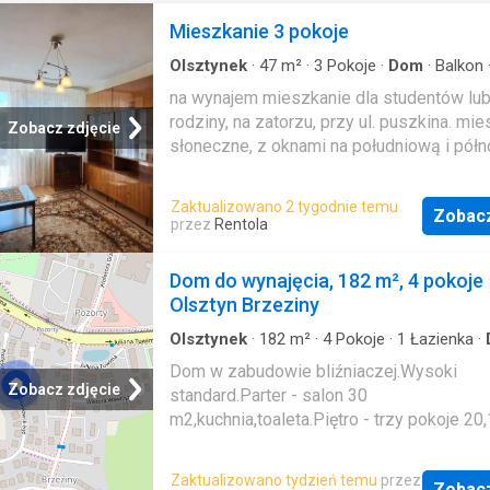
Mieszkanie 3 pokoje
Olsztynek
·
47
m²
·
3
Pokoje
·
Dom
·
Balkon
na wynajem mieszkanie dla studentów lu
rodziny, na zatorzu, przy ul. puszkina. mi
Zobacz zdjęcie
słoneczne, z oknami na południową i pół
stronę znajduje się na ii piętrze czteropi
bloku. lokalizacja to cicha i zielona dzielni
Zaktualizowano 2 tygodnie temu
Zobac
sprzyja spokojowi mieszkańców. położen
przez
Rentola
pozwala na szybki dojazd do wielu miejs
olsztynie samochodem lub komunikacją m
Dom do wynajęcia, 182 m², 4 pokoje
mieszkanie o. 46,4 m2 składa się z: - pok
Olsztyn Brzeziny
balkonem - pokoju 1 - pokoju 2 - przedpok
oddzielnej kuchni z oknem - łazienki z w
Olsztynek
·
182
m²
·
4
Pokoje
·
1
Łazienka
·
okna pcv. na podłogach - w pokojach pane
Dom w zabudowie bliźniaczej.Wysoki
pozostałych pomieszczeniach terakota o
Zobacz zdjęcie
standard.Parter - salon 30
wykładzina pcv. ogrzewanie miejskie. mi
m2,kuchnia,toaleta.Piętro - trzy pokoje 20,
wyposażone jest w meble oraz lodówkę, p
m2,łazienka,garderoba. Czynsz najmu 5.30
kuchenkę gazową z elektrycznym piekarn
opłaty. Na poziomie -1 pomieszczenie z 
Zaktualizowano tydzień temu
przez
opłaty: czynsz do wspólnoty oraz prąd i g
Zobac