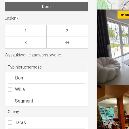
Dom
Łazienki
1
2
3
4+
Wyszukiwanie zaawansowane
Typ nieruchomości
Dom
Willa
Segment
Cechy
Taras