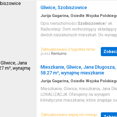
Gliwice, Szobiszowice
Jurija Gagarina, Osiedle Wojska Polskieg
m²
·
5
Pokoje
·
2
Łazienki
·
Dom
·
Wyposażo
Opis nieruchomości
Szobiszowice
/ ok.
kuchnia
Radiostacji. Dom wolnostojący składający
dwóch niezależnych mieszkań. Do wynaję
całości lub jako samodzielne mieszkania 
trzy pokojowe) z niezależnymi wejściami.
Zaktualizowano 2 tygodnie temu
Zobac
parterze znajduje się mieszkanie o powie
przez
Rentumo
58m2, składające się z dwóch pokoi, kuch
spiżarką, łazienki (wanna), korytarza i tara
Mieszkanie, Gliwice, Jana Długosza,
czynsz najmu 2500 zł/mc+media(prąd, ga
58.27 m², wynajmę mieszkanie
śmieci, internet) Na piętrze znajduje się
mieszkanie o powierzchni 75m2, składają
Jurija Gagarina, Osiedle Wojska Polskieg
·
3
Pokoje
·
Mieszkanie
·
Balkon
·
Piwnica
trzech pokoi, kuchni, łazienki (wanna), kory
Mieszkanie, Gliwice, mieszkania, Jana Dł
balkonu-czynsz najmu 3000 zł/mc+media
LOKALIZACJA: Oferujemy na wynajem
gaz, woda, śmieci, internet). Dom jest
klimatyczne mieszkanie, które znajduje si
bezpośrednio po remoncie. Umeblowany
okolicy Placu Grunwaldzkiego przy ulicy 
częściowo (kuchnie i łazienki).W skład
Długosza. Okolica jest bardzo cicha i spok
Zaktualizowano więcej niż miesiąc
wyposżenia kuchni wchodzi także zmywar
Zobac