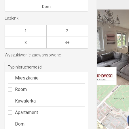
Dom
Łazienki
1
2
3
4+
Wyszukiwanie zaawansowane
Typ nieruchomości
Mieszkanie
Room
Kawalerka
Apartament
Dom