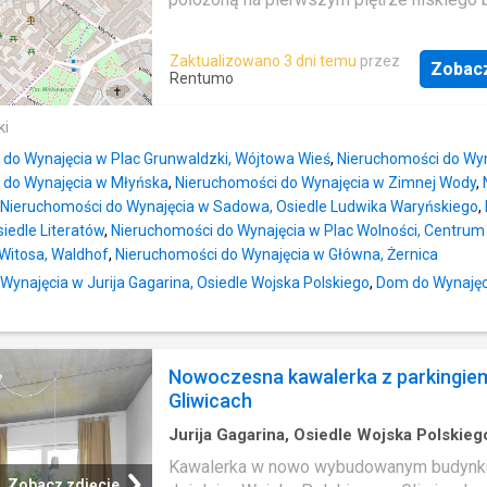
powierzchnia: m2, cena: 3000 PLN Cena z
Lokal jest w dobrym stanie i posiada nie
75.00 PLN 2 pokoi Oferta nr: 1542632276
układ pomieszczeń. Opis
Zaktualizowano 3 dni temu
przez
Zobac
nieruchomościMetraż: 25 m2Piętro: 1 w ni
Rentumo
piętrowym blokuStan budynku: Dobry, zad
klatka schodowa oraz otoczenieStan loka
ki
dobry, standard wykończenia dobry (gładz
 do Wynajęcia w Plac Grunwaldzki, Wójtowa Wieś
,
Nieruchomości do Wyn
ścianach, na podłogach panele oraz kafle)
 do Wynajęcia w Młyńska
,
Nieruchomości do Wynajęcia w Zimnej Wody
,
pomieszczeń: Pokój dzienny z aneksem
Nieruchomości do Wynajęcia w Sadowa, Osiedle Ludwika Waryńskiego
,
kuchennym, łazienka z WC, korytarz. Media
iedle Literatów
,
Nieruchomości do Wynajęcia w Plac Wolności, Centrum
wyposażenieOgrzewanie: Miejska siećCi
Witosa, Waldhof
,
Nieruchomości do Wynajęcia w Główna, Żernica
woda: elektryczny podgrzewaczWyposaż
Wynajęcia w Jurija Gagarina, Osiedle Wojska Polskiego
,
Dom do Wynajęci
AGD: Pralka, lodówka,, płyta grzewcza
elektryczna, airfryer FinanseCzynsz najmu
złOpłaty administracyjne: 400 zł (zawiera 
na rzecz zarządcy, wywóz śmieci, 3 m³ 
Nowoczesna kawalerka z parkingie
zimnej oraz zaliczkę na ogrzewanie)Dod
Gliwicach
opłaty: 100 zł ryczałtowo opłatę za prądK
zwrotna: 2 500 zł Lokalizacja Nieruch
Jurija Gagarina, Osiedle Wojska Polskieg
·
1
Pokój
·
Mieszkanie
·
Winda
Kawalerka w nowo wybudowanym budynk
Zobacz zdjęcie