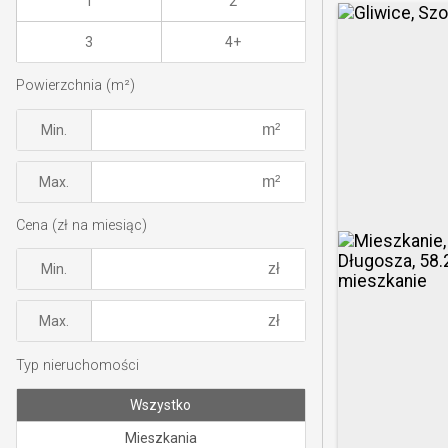
1
2
3
4+
Powierzchnia (m²)
Min.
Max.
Cena (zł na miesiąc)
Min.
Max.
Typ nieruchomości
Wszystko
Mieszkania