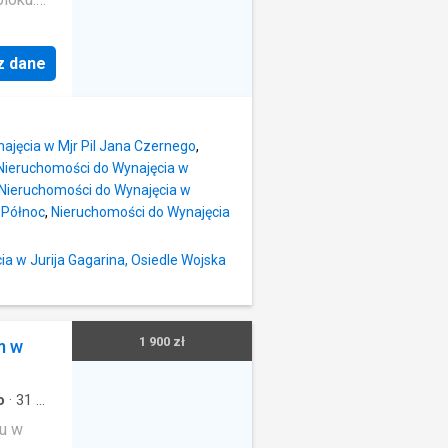
a metr:
zależny
z dane
skim 4-
bana
lu:
ie na
ajęcia w Mjr Pil Jana Czernego
,
Układ
Nieruchomości do Wynajęcia w
Nieruchomości do Wynajęcia w
 i
 Północ
,
Nieruchomości do Wynajęcia
epła
enie
a w Jurija Gagarina, Osiedle Wojska
: 1 200
opłaty
wody
1 900 zł
m w
atkowe
aucja
o
·
31
m²
u w