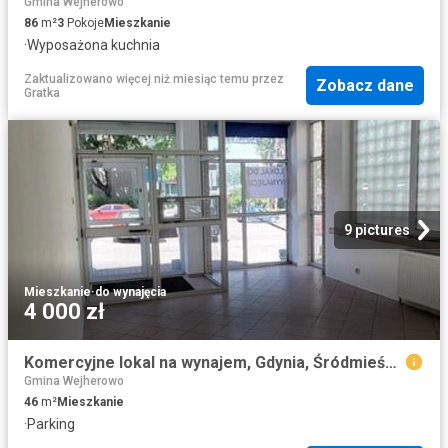
Gmina Wejherowo
86
m²
3
Pokoje
Mieszkanie
·
Wyposażona kuchnia
Zaktualizowano więcej niż miesiąc temu
przez
Zobacz dane
Gratka
9 pictures
Mieszkanie
·
do wynajęcia
4 000 zł
Komercyjne lokal na wynajem, Gdynia, Śródmieście, Partyzantów
Gmina Wejherowo
46
m²
Mieszkanie
·
Parking