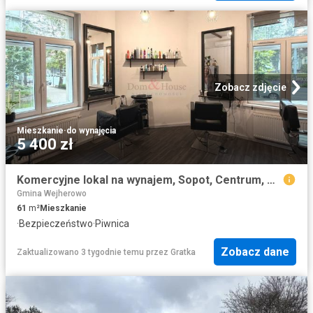
Zobacz zdjęcie
Mieszkanie
·
do wynajęcia
5 400 zł
Komercyjne lokal na wynajem, Sopot, Centrum, Niepodległości
Gmina Wejherowo
61
m²
Mieszkanie
·
Bezpieczeństwo
·
Piwnica
Zobacz dane
Zaktualizowano 3 tygodnie temu
przez
Gratka