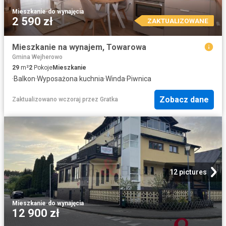
Mieszkanie
·
do wynajęcia
2 590 zł
ZAKTUALIZOWANE
Mieszkanie na wynajem, Towarowa
Gmina Wejherowo
29
m²
2
Pokoje
Mieszkanie
·
Balkon
·
Wyposażona kuchnia
·
Winda
·
Piwnica
Zobacz dane
Zaktualizowano wczoraj
przez
Gratka
12 pictures
Mieszkanie
·
do wynajęcia
12 900 zł