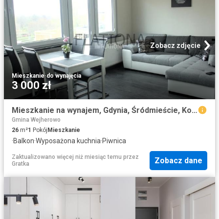
Zobacz zdjęcie
Mieszkanie
·
do wynajęcia
3 000 zł
Mieszkanie na wynajem, Gdynia, Śródmieście, Kościuszki
Gmina Wejherowo
26
m²
1
Pokój
Mieszkanie
·
Balkon
·
Wyposażona kuchnia
·
Piwnica
Zaktualizowano więcej niż miesiąc temu
przez
Zobacz dane
Gratka