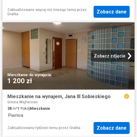
Zaktualizowano więcej niż miesiąc temu
przez
Zobacz dane
Gratka
Zobacz zdjęcie
Mieszkanie
·
do wynajęcia
1 200 zł
Mieszkanie na wynajem, Jana III Sobieskiego
Gmina Wejherowo
38
m²
1
Pokój
Mieszkanie
·
Piwnica
Zobacz dane
Zaktualizowano tydzień temu
przez
Gratka