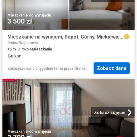
Mieszkanie
·
do wynajęcia
3 500 zł
Mieszkanie na wynajem, Sopot, Górny, Mickiewicza
Gmina Wejherowo
46
m²
3
Pokoje
Mieszkanie
·
Balkon
Zobacz dane
Zaktualizowano 3 tygodnie temu
przez
Gratka
Zobacz zdjęcie
Mieszkanie
·
do wynajęcia