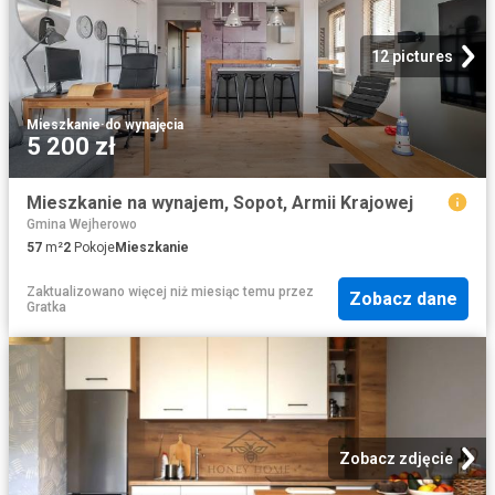
12 pictures
Mieszkanie
·
do wynajęcia
5 200 zł
Mieszkanie na wynajem, Sopot, Armii Krajowej
Gmina Wejherowo
57
m²
2
Pokoje
Mieszkanie
Zaktualizowano więcej niż miesiąc temu
przez
Zobacz dane
Gratka
Zobacz zdjęcie