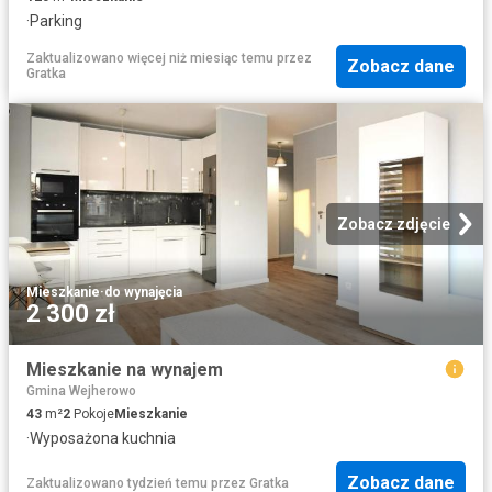
·
Parking
Zaktualizowano więcej niż miesiąc temu
przez
Zobacz dane
Gratka
Zobacz zdjęcie
Mieszkanie
·
do wynajęcia
2 300 zł
Mieszkanie na wynajem
Gmina Wejherowo
43
m²
2
Pokoje
Mieszkanie
·
Wyposażona kuchnia
Zobacz dane
Zaktualizowano tydzień temu
przez
Gratka