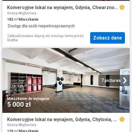
Komercyjne lokal na wynajem, Gdynia, Chwarzno Wiczlino, Merkurego
Gmina Wejherowo
182
m²
Mieszkanie
·
Dostęp dla osób niepełnosprawnych
Zaktualizowano więcej niż miesiąc temu
przez
Zobacz dane
Gratka
7 pictures
Mieszkanie
·
do wynajęcia
5 000 zł
Komercyjne lokal na wynajem, Gdynia, Chylonia, Hutnicza
Gmina Wejherowo
120
m²
Mieszkanie