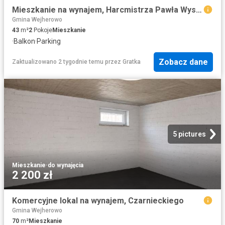
Mieszkanie na wynajem, Harcmistrza Pawła Wyszeckiego
Gmina Wejherowo
43
m²
2
Pokoje
Mieszkanie
·
Balkon
·
Parking
Zobacz dane
Zaktualizowano 2 tygodnie temu
przez
Gratka
5 pictures
Mieszkanie
·
do wynajęcia
2 200 zł
Komercyjne lokal na wynajem, Czarnieckiego
Gmina Wejherowo
70
m²
Mieszkanie