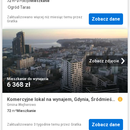
72
m²
3
Pokoje
Mieszkanie
·
Ogród
·
Taras
Zaktualizowano więcej niż miesiąc temu
przez
Zobacz dane
Gratka
Zobacz zdjęcie
Mieszkanie
·
do wynajęcia
6 368 zł
Komercyjne lokal na wynajem, Gdynia, Śródmieście, Węglowa
Gmina Wejherowo
72
m²
Mieszkanie
Zobacz dane
Zaktualizowano 3 tygodnie temu
przez
Gratka