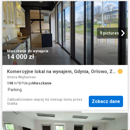
9 pictures
Mieszkanie
·
do wynajęcia
14 000 zł
Komercyjne lokal na wynajem, Gdynia, Orłowo, Zwycięstwa
Gmina Wejherowo
198
m²
3
Pokoje
Mieszkanie
·
Parking
Zaktualizowano więcej niż miesiąc temu
przez
Zobacz dane
Gratka