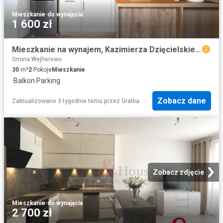
Mieszkanie
·
do wynajęcia
1 600 zł
Mieszkanie na wynajem, Kazimierza Dzięcielskiego
Gmina Wejherowo
30
m²
2
Pokoje
Mieszkanie
·
Balkon
·
Parking
Zobacz dane
Zaktualizowano 3 tygodnie temu
przez
Gratka
Zobacz zdjęcie
Mieszkanie
·
do wynajęcia
2 700 zł