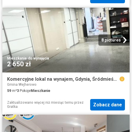
8 pictures
Mieszkanie
·
do wynajęcia
2 650 zł
Komercyjne lokal na wynajem, Gdynia, Śródmieście, 10 Lutego
Gmina Wejherowo
59
m²
3
Pokoje
Mieszkanie
Zaktualizowano więcej niż miesiąc temu
przez
Zobacz dane
Gratka