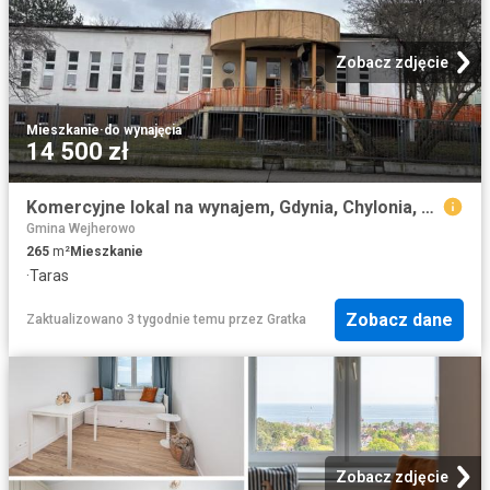
Zobacz zdjęcie
Mieszkanie
·
do wynajęcia
14 500 zł
Komercyjne lokal na wynajem, Gdynia, Chylonia, Zamenhofa
Gmina Wejherowo
265
m²
Mieszkanie
·
Taras
Zobacz dane
Zaktualizowano 3 tygodnie temu
przez
Gratka
Zobacz zdjęcie