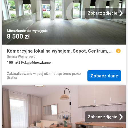
Zobacz zdjęcie
Mieszkanie
·
do wynajęcia
8 500 zł
Komercyjne lokal na wynajem, Sopot, Centrum, Niepodległości
Gmina Wejherowo
100
m²
2
Pokoje
Mieszkanie
Zaktualizowano więcej niż miesiąc temu
przez
Zobacz dane
Gratka
Zobacz zdjęcie