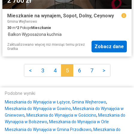
2 700 zł
Mieszkanie na wynajem, Sopot, Dolny, Ceynowy
Gmina Wejherowo
30
m²
2
Pokoje
Mieszkanie
·
Balkon
·
Wyposażona kuchnia
Zaktualizowano więcej niż miesiąc temu
przez
Zobacz dane
Gratka
<
3
4
5
6
7
>
Podobne wyniki
Mieszkania do Wynajęcia w Łężyce, Gmina Wejherowo
,
Mieszkania do Wynajęcia w Gowino
,
Mieszkania do Wynajęcia w
Gniewowo
,
Mieszkania do Wynajęcia w Gościcino
,
Mieszkania do
Wynajęcia w Bolszewo
,
Mieszkania do Wynajęcia w Orle
Mieszkania do Wynajęcia w Gmina Przodkowo
,
Mieszkania do