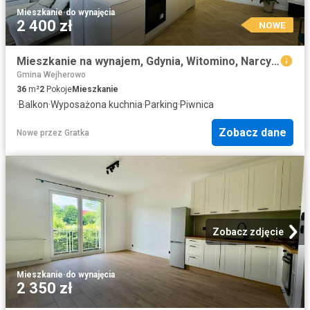
Mieszkanie
·
do wynajęcia
2 400 zł
NOWE
Mieszkanie na wynajem, Gdynia, Witomino, Narcyzowa
Gmina Wejherowo
36
m²
2
Pokoje
Mieszkanie
·
Balkon
·
Wyposażona kuchnia
·
Parking
·
Piwnica
Zobacz dane
Nowe
przez
Gratka
Zobacz zdjęcie
Mieszkanie
·
do wynajęcia
2 350 zł