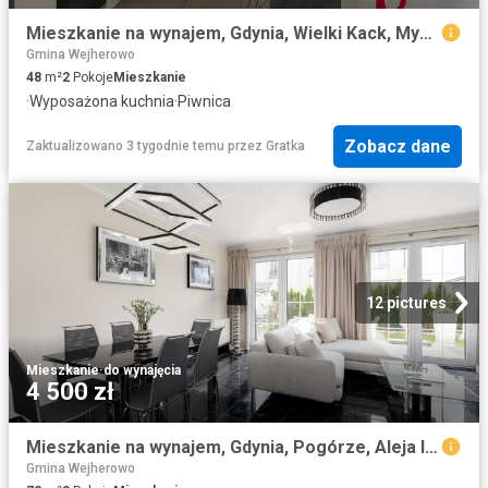
Mieszkanie na wynajem, Gdynia, Wielki Kack, Myśliwska
Gmina Wejherowo
48
m²
2
Pokoje
Mieszkanie
·
Wyposażona kuchnia
·
Piwnica
Zobacz dane
Zaktualizowano 3 tygodnie temu
przez
Gratka
12 pictures
Mieszkanie
·
do wynajęcia
4 500 zł
Mieszkanie na wynajem, Gdynia, Pogórze, Aleja Iberyjska
Gmina Wejherowo