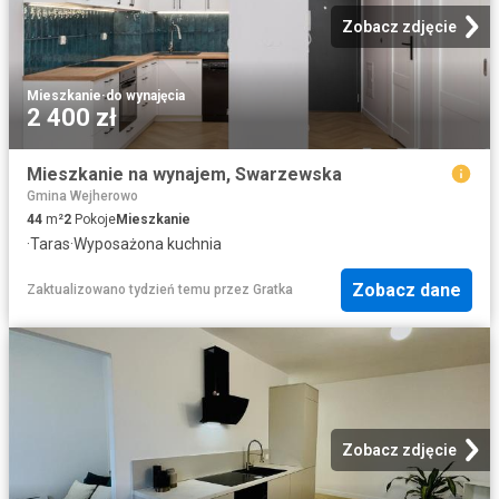
Zobacz zdjęcie
Mieszkanie
·
do wynajęcia
2 400 zł
Mieszkanie na wynajem, Swarzewska
Gmina Wejherowo
44
m²
2
Pokoje
Mieszkanie
·
Taras
·
Wyposażona kuchnia
Zobacz dane
Zaktualizowano tydzień temu
przez
Gratka
Zobacz zdjęcie