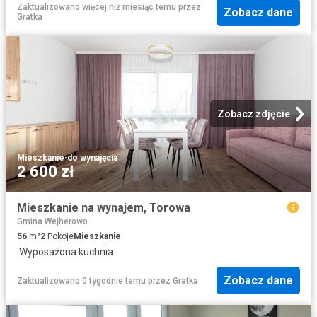
Zaktualizowano więcej niż miesiąc temu
przez
Zobacz dane
Gratka
Zobacz zdjęcie
Mieszkanie
·
do wynajęcia
2 600 zł
Mieszkanie na wynajem, Torowa
Gmina Wejherowo
56
m²
2
Pokoje
Mieszkanie
·
Wyposażona kuchnia
Zobacz dane
Zaktualizowano 0 tygodnie temu
przez
Gratka