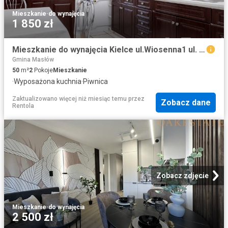
Mieszkanie
·
do wynajęcia
1 850 zł
Mieszkanie do wynajęcia Kielce ul.Wiosenna1 ul. Wiosenna, Sady
Gmina Masłów
50
m²
2
Pokoje
Mieszkanie
·
Wyposażona kuchnia
·
Piwnica
Zaktualizowano więcej niż miesiąc temu
przez
Zobacz dane
Rentola
Zobacz zdjęcie
Mieszkanie
·
do wynajęcia
2 500 zł