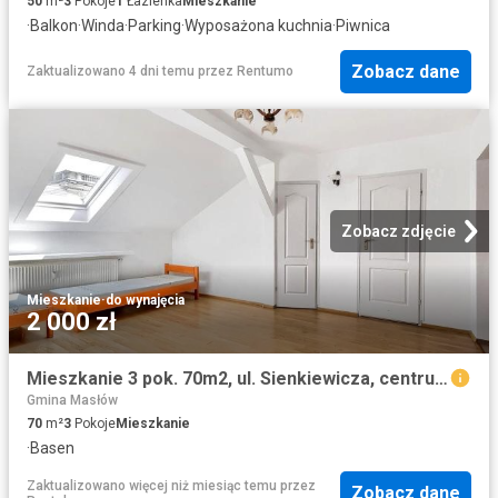
50
m²
3
Pokoje
1
Łazienka
Mieszkanie
·
Balkon
·
Winda
·
Parking
·
Wyposażona kuchnia
·
Piwnica
Zobacz dane
Zaktualizowano 4 dni temu
przez
Rentumo
Zobacz zdjęcie
Mieszkanie
·
do wynajęcia
2 000 zł
Mieszkanie 3 pok. 70m2, ul. Sienkiewicza, centrum Kielce
Gmina Masłów
70
m²
3
Pokoje
Mieszkanie
·
Basen
Zaktualizowano więcej niż miesiąc temu
przez
Zobacz dane