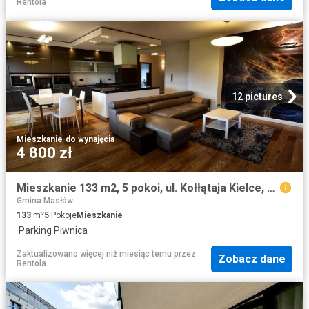
Rentola
12 pictures
Mieszkanie
·
do wynajęcia
4 800 zł
Mieszkanie 133 m2, 5 pokoi, ul. Kołłątaja Kielce, Podkarczówka
Gmina Masłów
133
m²
5
Pokoje
Mieszkanie
·
Parking
·
Piwnica
Zaktualizowano więcej niż miesiąc temu
przez
Zobacz dane
Rentola