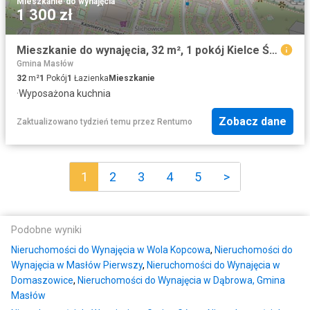
Mieszkanie
·
do wynajęcia
1 300 zł
Mieszkanie do wynajęcia, 32 m², 1 pokój Kielce Ślichowice
Gmina Masłów
32
m²
1
Pokój
1
Łazienka
Mieszkanie
·
Wyposażona kuchnia
Zobacz dane
Zaktualizowano tydzień temu
przez
Rentumo
1
2
3
4
5
>
Podobne wyniki
Nieruchomości do Wynajęcia w Wola Kopcowa
,
Nieruchomości do
Wynajęcia w Masłów Pierwszy
,
Nieruchomości do Wynajęcia w
Domaszowice
,
Nieruchomości do Wynajęcia w Dąbrowa, Gmina
Masłów