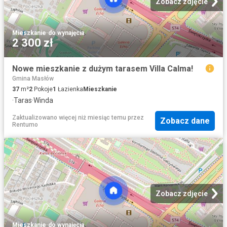
Zobacz zdjęcie
Mieszkanie
·
do wynajęcia
2 300 zł
Nowe mieszkanie z dużym tarasem Villa Calma!
Gmina Masłów
37
m²
2
Pokoje
1
Łazienka
Mieszkanie
·
Taras
·
Winda
Zaktualizowano więcej niż miesiąc temu
przez
Zobacz dane
Rentumo
Zobacz zdjęcie
Mieszkanie
·
do wynajęcia