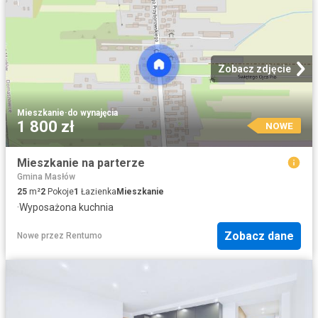
Zobacz zdjęcie
Mieszkanie
·
do wynajęcia
1 800 zł
NOWE
Mieszkanie na parterze
Gmina Masłów
25
m²
2
Pokoje
1
Łazienka
Mieszkanie
·
Wyposażona kuchnia
Zobacz dane
Nowe
przez
Rentumo