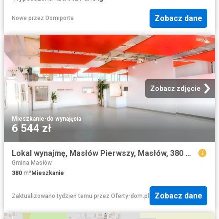
Zobacz dane
Nowe
przez
Domiporta
Zobacz zdjęcie
Mieszkanie
·
do wynajęcia
6 544 zł
Lokal wynajmę, Masłów Pierwszy, Masłów, 380 m2, cena: 6 544 zł
Gmina Masłów
380
m²
Mieszkanie
Zobacz dane
Zaktualizowano tydzień temu
przez
Oferty-dom.pl