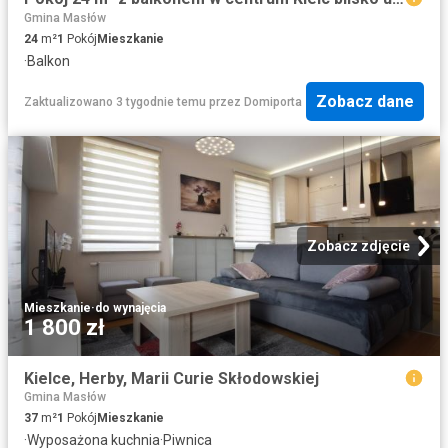
Gmina Masłów
24
m²
1
Pokój
Mieszkanie
·
Balkon
Zobacz dane
Zaktualizowano 3 tygodnie temu
przez
Domiporta
Zobacz zdjęcie
Mieszkanie
·
do wynajęcia
1 800 zł
Kielce, Herby, Marii Curie Skłodowskiej
Gmina Masłów
37
m²
1
Pokój
Mieszkanie
·
Wyposażona kuchnia
·
Piwnica