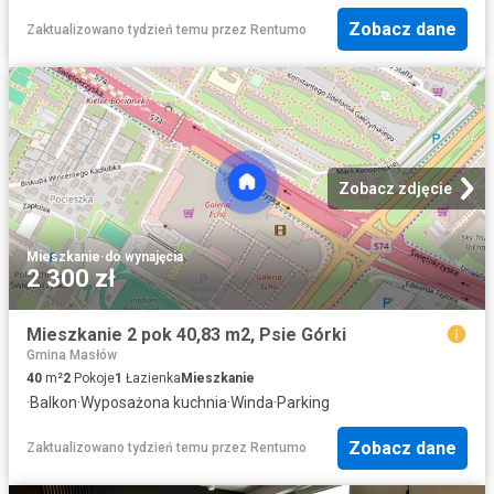
Zobacz dane
Zaktualizowano tydzień temu
przez
Rentumo
Zobacz zdjęcie
Mieszkanie
·
do wynajęcia
2 300 zł
Mieszkanie 2 pok 40,83 m2, Psie Górki
Gmina Masłów
40
m²
2
Pokoje
1
Łazienka
Mieszkanie
·
Balkon
·
Wyposażona kuchnia
·
Winda
·
Parking
Zobacz dane
Zaktualizowano tydzień temu
przez
Rentumo