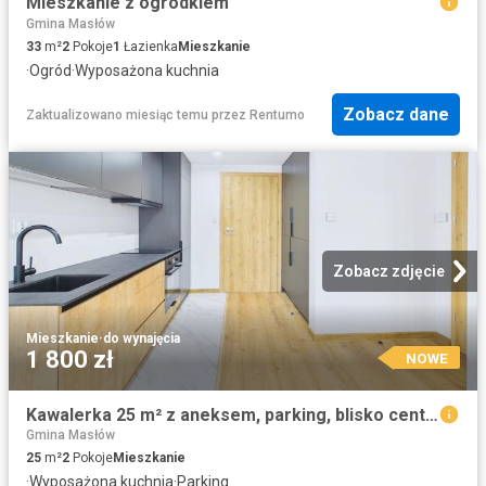
Mieszkanie z ogródkiem
Gmina Masłów
33
m²
2
Pokoje
1
Łazienka
Mieszkanie
·
Ogród
·
Wyposażona kuchnia
Zobacz dane
Zaktualizowano miesiąc temu
przez
Rentumo
Zobacz zdjęcie
Mieszkanie
·
do wynajęcia
1 800 zł
NOWE
Kawalerka 25 m² z aneksem, parking, blisko centrum
Gmina Masłów
25
m²
2
Pokoje
Mieszkanie
·
Wyposażona kuchnia
·
Parking