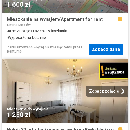
1 600 zł
Mieszkanie na wynajem/Apartment for rent
Gmina Masłów
38
m²
2
Pokoje
1
Łazienka
Mieszkanie
·
Wyposażona kuchnia
Zaktualizowano więcej niż miesiąc temu
przez
Zobacz dane
Rentumo
Zobacz zdjęcie
Mieszkanie
·
do wynajęcia
1 250 zł
Pokój 24 m² z balkonem w centrum Kielc blisko uczelni