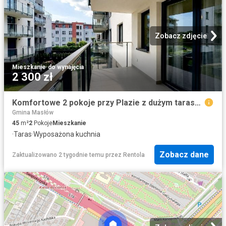
Zobacz zdjęcie
Mieszkanie
·
do wynajęcia
2 300 zł
Komfortowe 2 pokoje przy Plazie z dużym tarasem Kielce
Gmina Masłów
45
m²
2
Pokoje
Mieszkanie
·
Taras
·
Wyposażona kuchnia
Zobacz dane
Zaktualizowano 2 tygodnie temu
przez
Rentola