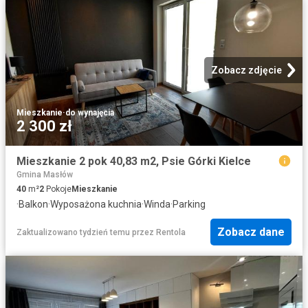
Zobacz zdjęcie
Mieszkanie
·
do wynajęcia
2 300 zł
Mieszkanie 2 pok 40,83 m2, Psie Górki Kielce
Gmina Masłów
40
m²
2
Pokoje
Mieszkanie
·
Balkon
·
Wyposażona kuchnia
·
Winda
·
Parking
Zobacz dane
Zaktualizowano tydzień temu
przez
Rentola