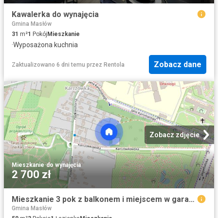
Kawalerka do wynajęcia
Gmina Masłów
31
m²
1
Pokój
Mieszkanie
·
Wyposażona kuchnia
Zobacz dane
Zaktualizowano 6 dni temu
przez
Rentola
Zobacz zdjęcie
Mieszkanie
·
do wynajęcia
2 700 zł
Mieszkanie 3 pok z balkonem i miejscem w garażu podziemnym w Kielcach
Gmina Masłów