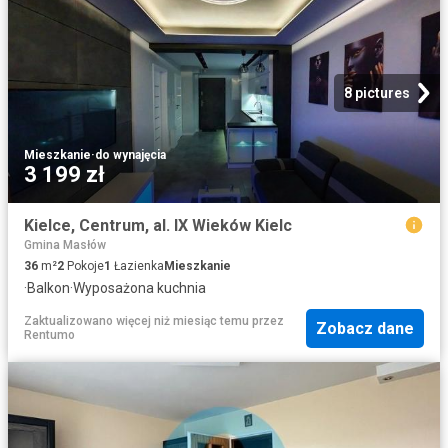
8 pictures
Mieszkanie
·
do wynajęcia
3 199 zł
Kielce, Centrum, al. IX Wieków Kielc
Gmina Masłów
36
m²
2
Pokoje
1
Łazienka
Mieszkanie
·
Balkon
·
Wyposażona kuchnia
Zaktualizowano więcej niż miesiąc temu
przez
Zobacz dane
Rentumo