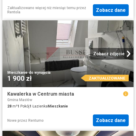
Zaktualizowano więcej niż miesiąc temu
przez
Zobacz dane
Rentola
Zobacz zdjęcie
Mieszkanie
·
do wynajęcia
1 900 zł
ZAKTUALIZOWANE
Kawalerka w Centrum miasta
Gmina Masłów
28
m²
1
Pokój
1
Łazienka
Mieszkanie
Zobacz dane
Nowe
przez
Rentumo