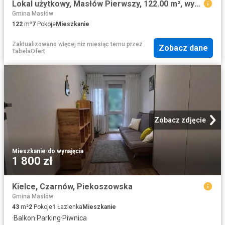
Lokal użytkowy, Masłów Pierwszy, 122.00 m², wynajmę lokal użytkowy
Gmina Masłów
122
m²
7
Pokoje
Mieszkanie
Zaktualizowano więcej niż miesiąc temu
przez
Zobacz dane
TabelaOfert
Zobacz zdjęcie
Mieszkanie
·
do wynajęcia
1 800 zł
Kielce, Czarnów, Piekoszowska
Gmina Masłów
43
m²
2
Pokoje
1
Łazienka
Mieszkanie
·
Balkon
·
Parking
·
Piwnica