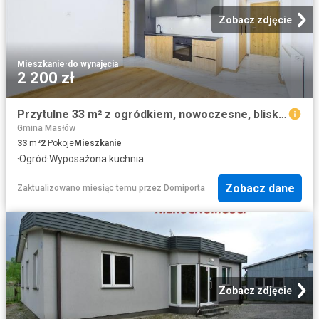
Zobacz zdjęcie
Mieszkanie
·
do wynajęcia
2 200 zł
Przytulne 33 m² z ogródkiem, nowoczesne, blisko Kielc
Gmina Masłów
33
m²
2
Pokoje
Mieszkanie
·
Ogród
·
Wyposażona kuchnia
Zobacz dane
Zaktualizowano miesiąc temu
przez
Domiporta
Zobacz zdjęcie