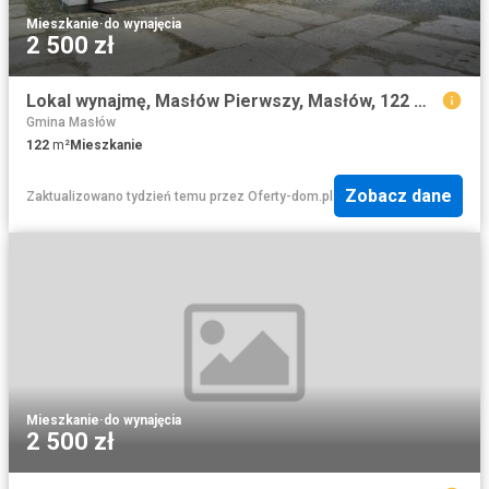
Mieszkanie
·
do wynajęcia
2 500 zł
Lokal wynajmę, Masłów Pierwszy, Masłów, 122 m2, cena: 2 500 zł
Gmina Masłów
122
m²
Mieszkanie
Zobacz dane
Zaktualizowano tydzień temu
przez
Oferty-dom.pl
Mieszkanie
·
do wynajęcia
2 500 zł