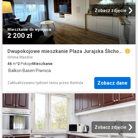
Zobacz zdjęcie
Mieszkanie
·
do wynajęcia
2 200 zł
Dwupokojowe mieszkanie Plaza Jurajska Ślichowice Kielce
Gmina Masłów
46
m²
2
Pokoje
Mieszkanie
·
Balkon
·
Basen
·
Piwnica
Zobacz dane
Zaktualizowano tydzień temu
przez
Rentola
Zobacz zdjęcie