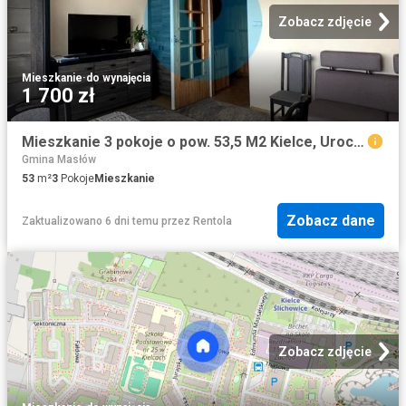
Zobacz zdjęcie
Mieszkanie
·
do wynajęcia
1 700 zł
Mieszkanie 3 pokoje o pow. 53,5 M2 Kielce, Uroczysko
Gmina Masłów
53
m²
3
Pokoje
Mieszkanie
Zobacz dane
Zaktualizowano 6 dni temu
przez
Rentola
Zobacz zdjęcie