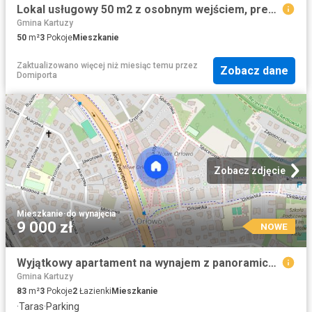
Lokal usługowy 50 m2 z osobnym wejściem, prestiżowa lokalizacja
Gmina Kartuzy
50
m²
3
Pokoje
Mieszkanie
Zaktualizowano więcej niż miesiąc temu
przez
Zobacz dane
Domiporta
Zobacz zdjęcie
Mieszkanie
·
do wynajęcia
9 000 zł
NOWE
Wyjątkowy apartament na wynajem z panoramicznym wi
Gmina Kartuzy
83
m²
3
Pokoje
2
Łazienki
Mieszkanie
·
Taras
·
Parking