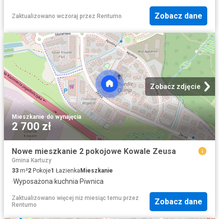
Zobacz dane
Zaktualizowano wczoraj
przez
Rentumo
Zobacz zdjęcie
Mieszkanie
·
do wynajęcia
2 700 zł
Nowe mieszkanie 2 pokojowe Kowale Zeusa
Gmina Kartuzy
33
m²
2
Pokoje
1
Łazienka
Mieszkanie
·
Wyposażona kuchnia
·
Piwnica
Zaktualizowano więcej niż miesiąc temu
przez
Zobacz dane
Rentumo