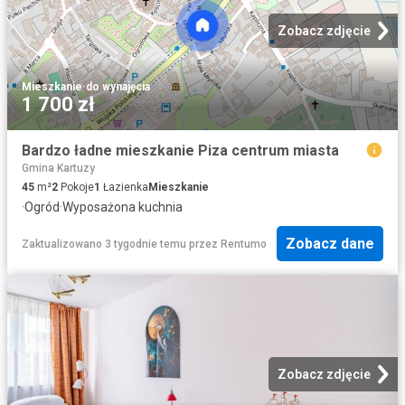
Zobacz zdjęcie
Mieszkanie
·
do wynajęcia
1 700 zł
Bardzo ładne mieszkanie Piza centrum miasta
Gmina Kartuzy
45
m²
2
Pokoje
1
Łazienka
Mieszkanie
·
Ogród
·
Wyposażona kuchnia
Zobacz dane
Zaktualizowano 3 tygodnie temu
przez
Rentumo
Zobacz zdjęcie