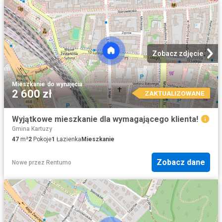
Zobacz zdjęcie
Mieszkanie
·
do wynajęcia
2 600 zł
ZAKTUALIZOWANE
Wyjątkowe mieszkanie dla wymagającego klienta!
Gmina Kartuzy
47
m²
2
Pokoje
1
Łazienka
Mieszkanie
Zobacz dane
Nowe
przez
Rentumo