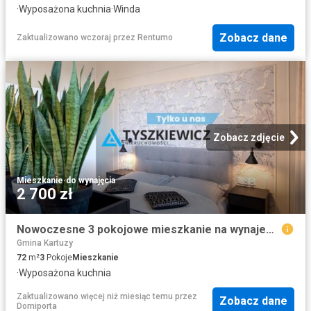
·
Wyposażona kuchnia
·
Winda
Zobacz dane
Zaktualizowano wczoraj
przez
Rentumo
Zobacz zdjęcie
Mieszkanie
·
do wynajęcia
2 700 zł
Nowoczesne 3 pokojowe mieszkanie na wynajem w centrum Kościerzyny
Gmina Kartuzy
72
m²
3
Pokoje
Mieszkanie
·
Wyposażona kuchnia
Zaktualizowano więcej niż miesiąc temu
przez
Zobacz dane
Domiporta