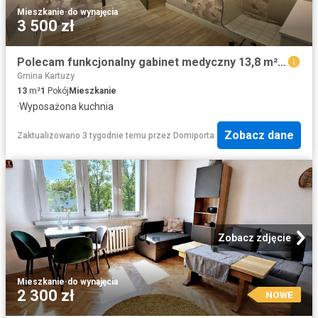
Mieszkanie
·
do wynajęcia
3 500 zł
Polecam funkcjonalny gabinet medyczny 13,8 m² w centrum Gdyni
Gmina Kartuzy
13
m²
1
Pokój
Mieszkanie
·
Wyposażona kuchnia
Zobacz dane
Zaktualizowano 3 tygodnie temu
przez
Domiporta
Zobacz zdjęcie
Mieszkanie
·
do wynajęcia
2 300 zł
NOWE