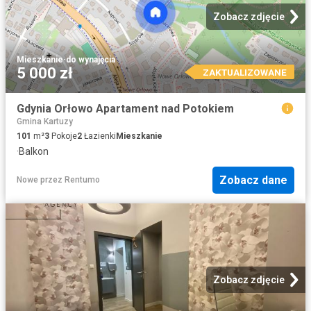
Zobacz zdjęcie
Mieszkanie
·
do wynajęcia
5 000 zł
ZAKTUALIZOWANE
Gdynia Orłowo Apartament nad Potokiem
Gmina Kartuzy
101
m²
3
Pokoje
2
Łazienki
Mieszkanie
·
Balkon
Zobacz dane
Nowe
przez
Rentumo
Zobacz zdjęcie