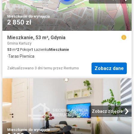
Mieszkanie
·
do wynajęcia
2 850 zł
Mieszkanie, 53 m², Gdynia
Gmina Kartuzy
53
m²
2
Pokoje
1
Łazienka
Mieszkanie
·
Taras
·
Piwnica
Zobacz dane
Zaktualizowano 3 dni temu
przez
Rentumo
Zobacz zdjęcie
Mieszkanie
·
do wynajęcia