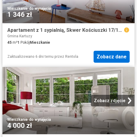
Mieszkanie
·
do wynajęcia
1 346 zł
Apartament z 1 sypialnią, Skwer Kościuszki 17/19C
Gmina Kartuzy
45
m²
1
Pokój
Mieszkanie
Zobacz dane
Zaktualizowano 6 dni temu
przez
Rentola
Zobacz zdjęcie
Mieszkanie
·
do wynajęcia
4 000 zł