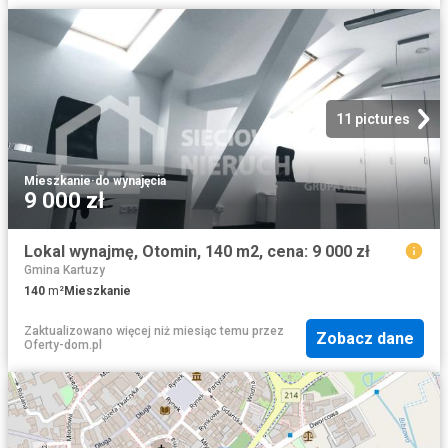
11 pictures
Mieszkanie
·
do wynajęcia
9 000 zł
Lokal wynajmę, Otomin, 140 m2, cena: 9 000 zł
Gmina Kartuzy
140
m²
Mieszkanie
Zaktualizowano więcej niż miesiąc temu
przez
Zobacz dane
Oferty-dom.pl