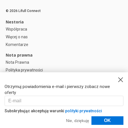
© 2026 Lifull Connect
Nestoria
Współpraca
Więcej o nas
Komentarze
Nota prawna
Nota Prawna
Polityka prywatności
Polityka plików cookies
Preferencje plików cookie
Otrzymuj powiadomienia e-mail i pierwszy zobacz nowe
oferty
Help
Pytania
Subskrybując akceptuję warunki
polityki prywatności
Nasi Partnerzy
Filtry
OK
Nie, dziękuję