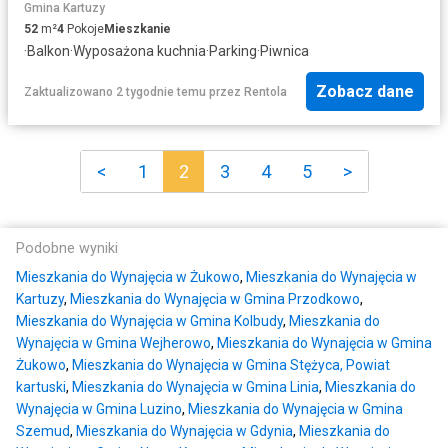
Gmina Kartuzy
52
m²
4
Pokoje
Mieszkanie
·
Balkon
·
Wyposażona kuchnia
·
Parking
·
Piwnica
Zobacz dane
Zaktualizowano 2 tygodnie temu
przez
Rentola
<
1
2
3
4
5
>
Podobne wyniki
Mieszkania do Wynajęcia w Żukowo
,
Mieszkania do Wynajęcia w
Kartuzy
,
Mieszkania do Wynajęcia w Gmina Przodkowo
,
Mieszkania do Wynajęcia w Gmina Kolbudy
,
Mieszkania do
Wynajęcia w Gmina Wejherowo
,
Mieszkania do Wynajęcia w Gmina
Żukowo
,
Mieszkania do Wynajęcia w Gmina Stężyca, Powiat
kartuski
,
Mieszkania do Wynajęcia w Gmina Linia
,
Mieszkania do
Wynajęcia w Gmina Luzino
,
Mieszkania do Wynajęcia w Gmina
Szemud
,
Mieszkania do Wynajęcia w Gdynia
,
Mieszkania do