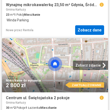
Wynajmę mikrokawalerkę 23,50 m² Gdynia, Śródmieście
Gmina Kartuzy
23
m²
1
Pokój
Mieszkanie
·
Winda
·
Parking
Zobacz dane
Nowe
przez
Rentola
Zobacz zdjęcie
Mieszkanie
·
do wynajęcia
2 800 zł
ZAKTUALIZOWANE
Centrum ul. Świętojańska 2 pokoje
Gmina Kartuzy
30
m²
2
Pokoje
1
Łazienka
Mieszkanie