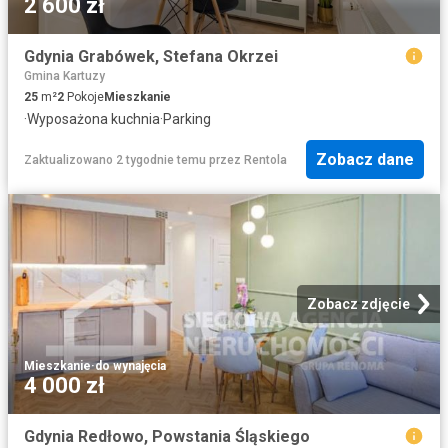
2 600 zł
Gdynia Grabówek, Stefana Okrzei
Gmina Kartuzy
25
m²
2
Pokoje
Mieszkanie
·
Wyposażona kuchnia
·
Parking
Zobacz dane
Zaktualizowano 2 tygodnie temu
przez
Rentola
Zobacz zdjęcie
Mieszkanie
·
do wynajęcia
4 000 zł
Gdynia Redłowo, Powstania Śląskiego