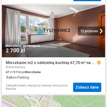
12 pictures
Mieszkanie
·
do wynajęcia
2 700 zł
Mieszkanie m2 z oddzielną kuchnią 67,70 m² na wynajem Gdynia, Witomino
Gmina Kartuzy
67
m²
2
Pokoje
Mieszkanie
·
Balkon
·
Parking
Zaktualizowano więcej niż miesiąc temu
przez
Zobacz dane
Rentola