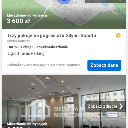
Mieszkanie
·
do wynajęcia
3 600 zł
Trzy pokoje na pograniczu Gdyni i Sopotu
Gmina Kartuzy
100
m²
3
Pokoje
1
Łazienka
Mieszkanie
·
Ogród
·
Taras
·
Parking
Zobacz dane
Zaktualizowano miesiąc temu
przez
Rentumo
Zobacz zdjęcie
Mieszkanie
·
do wynajęcia