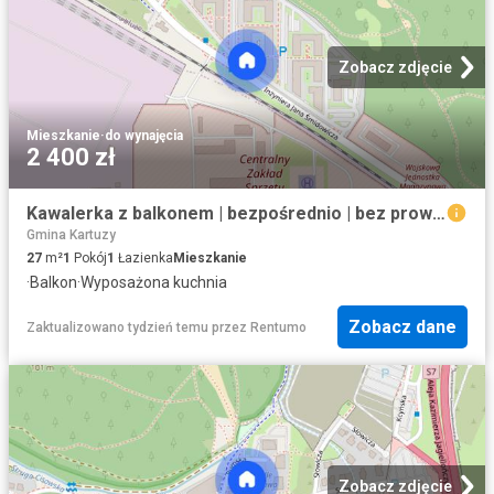
Zobacz zdjęcie
Mieszkanie
·
do wynajęcia
2 400 zł
Kawalerka z balkonem | bezpośrednio | bez prowizji
Gmina Kartuzy
27
m²
1
Pokój
1
Łazienka
Mieszkanie
·
Balkon
·
Wyposażona kuchnia
Zobacz dane
Zaktualizowano tydzień temu
przez
Rentumo
Zobacz zdjęcie