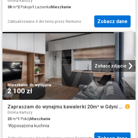
Gmina Kartuzy
38
m²
2
Pokoje
1
Łazienka
Mieszkanie
Zobacz dane
Zaktualizowano 4 dni temu
przez
Rentumo
Zobacz zdjęcie
Mieszkanie
·
do wynajęcia
2 100 zł
Zapraszam do wynajmu kawalerki 20m² w Gdyni Działki Leśne
Gmina Kartuzy
20
m²
1
Pokój
Mieszkanie
·
Wyposażona kuchnia