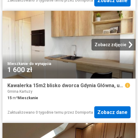
Zobacz dane
Zaktualizowano 3 tygodnie temu
przez
Domiporta
Zobacz zdjęcie
Mieszkanie
·
do wynajęcia
1 600 zł
Kawalerka 15m2 blisko dworca Gdynia Główna, umeblowana
Gmina Kartuzy
15
m²
Mieszkanie
Zobacz dane
Zaktualizowano 0 tygodnie temu
przez
Domiporta