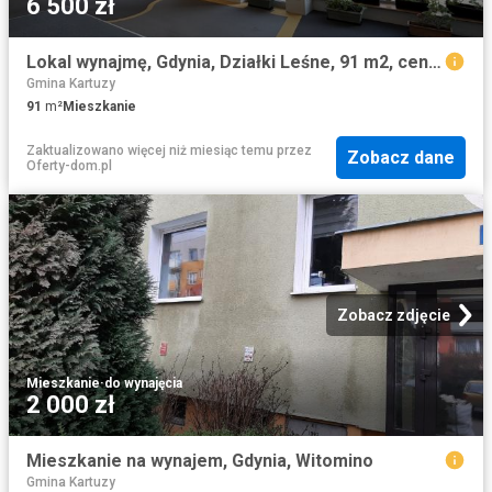
6 500 zł
Lokal wynajmę, Gdynia, Działki Leśne, 91 m2, cena: 6 500 zł
Gmina Kartuzy
91
m²
Mieszkanie
Zaktualizowano więcej niż miesiąc temu
przez
Zobacz dane
Oferty-dom.pl
Zobacz zdjęcie
Mieszkanie
·
do wynajęcia
2 000 zł
Mieszkanie na wynajem, Gdynia, Witomino
Gmina Kartuzy