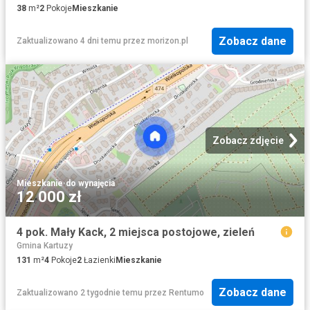
38
m²
2
Pokoje
Mieszkanie
Zobacz dane
Zaktualizowano 4 dni temu
przez
morizon.pl
Zobacz zdjęcie
Mieszkanie
·
do wynajęcia
12 000 zł
4 pok. Mały Kack, 2 miejsca postojowe, zieleń
Gmina Kartuzy
131
m²
4
Pokoje
2
Łazienki
Mieszkanie
Zobacz dane
Zaktualizowano 2 tygodnie temu
przez
Rentumo