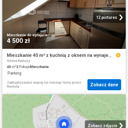
12 pictures
Mieszkanie
·
do wynajęcia
4 500 zł
Mieszkanie 40 m² z kuchnią z oknem na wynajem Gdynia, Wiczlino
Gmina Kartuzy
40
m²
2
Pokoje
Mieszkanie
·
Parking
Zaktualizowano więcej niż miesiąc temu
przez
Zobacz dane
Rentola
Zobacz zdjęcie