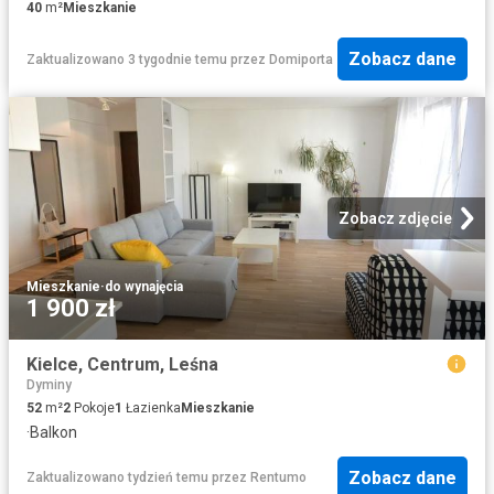
40
m²
Mieszkanie
Zobacz dane
Zaktualizowano 3 tygodnie temu
przez
Domiporta
Zobacz zdjęcie
Mieszkanie
·
do wynajęcia
1 900 zł
Kielce, Centrum, Leśna
Dyminy
52
m²
2
Pokoje
1
Łazienka
Mieszkanie
·
Balkon
Zobacz dane
Zaktualizowano tydzień temu
przez
Rentumo