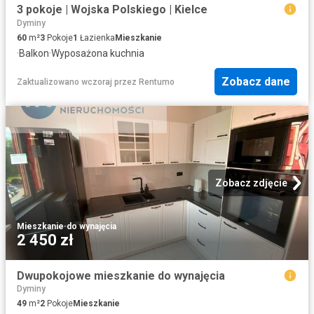
3 pokoje | Wojska Polskiego | Kielce
Dyminy
60
m²
3
Pokoje
1
Łazienka
Mieszkanie
·
Balkon
·
Wyposażona kuchnia
Zobacz dane
Zaktualizowano wczoraj
przez
Rentumo
Zobacz zdjęcie
Mieszkanie
·
do wynajęcia
2 450 zł
Dwupokojowe mieszkanie do wynajęcia
Dyminy
49
m²
2
Pokoje
Mieszkanie