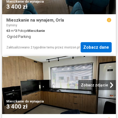
Mieszkanie
·
do wynajęcia
3 400 zł
Mieszkanie na wynajem, Orla
Dyminy
63
m²
3
Pokoje
Mieszkanie
·
Ogród
·
Parking
Zobacz dane
Zaktualizowano 2 tygodnie temu
przez
morizon.pl
Zobacz zdjęcie
Mieszkanie
·
do wynajęcia
3 400 zł