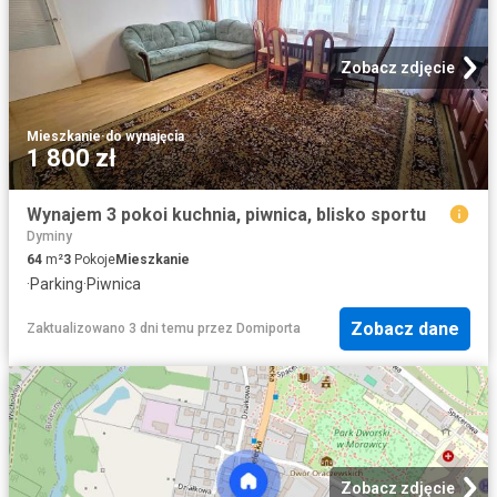
Zobacz zdjęcie
Mieszkanie
·
do wynajęcia
1 800 zł
Wynajem 3 pokoi kuchnia, piwnica, blisko sportu
Dyminy
64
m²
3
Pokoje
Mieszkanie
·
Parking
·
Piwnica
Zobacz dane
Zaktualizowano 3 dni temu
przez
Domiporta
Zobacz zdjęcie