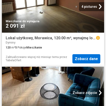
4 pictures
Mieszkanie
·
do wynajęcia
2 091 zł
Lokal użytkowy, Morawica, 120.00 m², wynajmę lokal użytkowy
Dyminy
120
m²
5
Pokoje
Mieszkanie
Zaktualizowano więcej niż miesiąc temu
przez
Zobacz dane
TabelaOfert
Zobacz zdjęcie