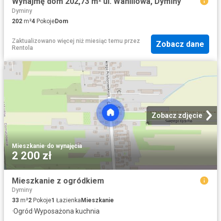
Wynajmę dom 202,73 m² ul. Waniliowa, Dyminy
Dyminy
202
m²
4
Pokoje
Dom
Zaktualizowano więcej niż miesiąc temu
przez
Zobacz dane
Rentola
Zobacz zdjęcie
Mieszkanie
·
do wynajęcia
2 200 zł
Mieszkanie z ogródkiem
Dyminy
33
m²
2
Pokoje
1
Łazienka
Mieszkanie
·
Ogród
·
Wyposażona kuchnia