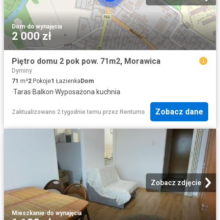
Dom
·
do wynajęcia
2 000 zł
Piętro domu 2 pok pow. 71m2, Morawica
Dyminy
71
m²
2
Pokoje
1
Łazienka
Dom
·
Taras
·
Balkon
·
Wyposażona kuchnia
Zobacz dane
Zaktualizowano 2 tygodnie temu
przez
Rentumo
Zobacz zdjęcie
Mieszkanie
·
do wynajęcia