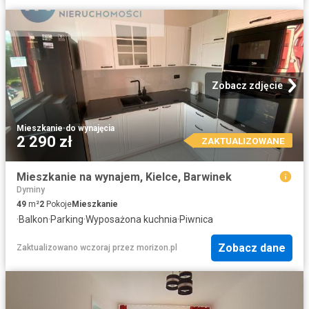
Zobacz zdjęcie
Mieszkanie
·
do wynajęcia
2 290 zł
ZAKTUALIZOWANE
Mieszkanie na wynajem, Kielce, Barwinek
Dyminy
49
m²
2
Pokoje
Mieszkanie
·
Balkon
·
Parking
·
Wyposażona kuchnia
·
Piwnica
Zobacz dane
Zaktualizowano wczoraj
przez
morizon.pl