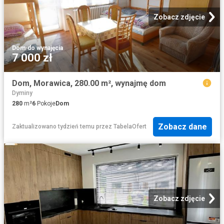
Zobacz zdjęcie
Dom
·
do wynajęcia
7 000 zł
Dom, Morawica, 280.00 m², wynajmę dom
Dyminy
280
m²
6
Pokoje
Dom
Zobacz dane
Zaktualizowano tydzień temu
przez
TabelaOfert
Zobacz zdjęcie