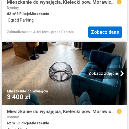
Mieszkanie do wynajęcia, Kielecki pow. Morawica gm. Bilcza Borówkowa, 3400 PLN, 62,93 m2, domy 119 1
Dyminy
62
m²
3
Pokoje
Mieszkanie
·
Ogród
·
Parking
Zobacz dane
Zaktualizowano 4 dni temu
przez
Rentola
Zobacz zdjęcie
Mieszkanie
·
do wynajęcia
3 400 zł
Mieszkanie do wynajęcia, Kielecki pow. Morawica gm. Piaseczna Górka Orla, 3400 PLN, 62,93 m2, domy 119
Dyminy
62
m²
3
Pokoje
Mieszkanie