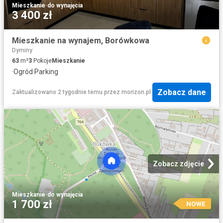
Mieszkanie
·
do wynajęcia
3 400 zł
Mieszkanie na wynajem, Borówkowa
Dyminy
63
m²
3
Pokoje
Mieszkanie
·
Ogród
·
Parking
Zobacz dane
Zaktualizowano 2 tygodnie temu
przez
morizon.pl
Zobacz zdjęcie
Mieszkanie
·
do wynajęcia
1 700 zł
NOWE