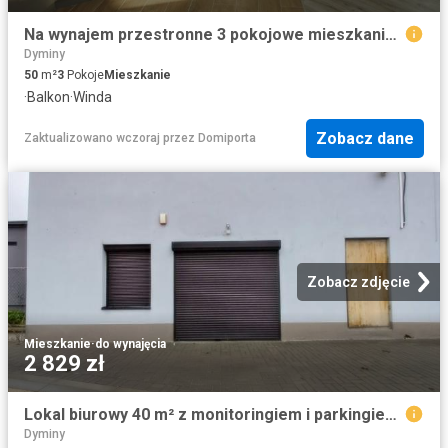
Na wynajem przestronne 3 pokojowe mieszkanie 50,25 m² w Kielcach
Dyminy
50
m²
3
Pokoje
Mieszkanie
·
Balkon
·
Winda
Zobacz dane
Zaktualizowano wczoraj
przez
Domiporta
Zobacz zdjęcie
Mieszkanie
·
do wynajęcia
2 829 zł
Lokal biurowy 40 m² z monitoringiem i parkingiem zapraszam
Dyminy