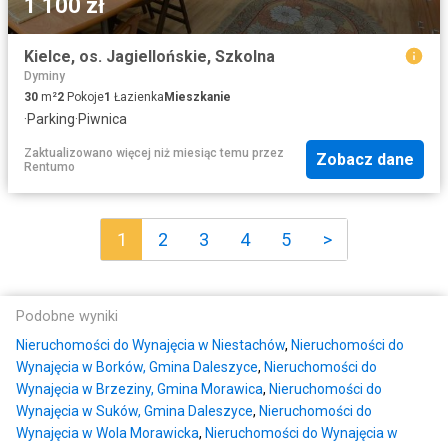
1 100 zł
Kielce, os. Jagiellońskie, Szkolna
Dyminy
30
m²
2
Pokoje
1
Łazienka
Mieszkanie
·
Parking
·
Piwnica
Zaktualizowano więcej niż miesiąc temu
przez
Zobacz dane
Rentumo
1
2
3
4
5
>
Podobne wyniki
Nieruchomości do Wynajęcia w Niestachów
,
Nieruchomości do
Wynajęcia w Borków, Gmina Daleszyce
,
Nieruchomości do
Wynajęcia w Brzeziny, Gmina Morawica
,
Nieruchomości do
Wynajęcia w Suków, Gmina Daleszyce
,
Nieruchomości do
Wynajęcia w Wola Morawicka
,
Nieruchomości do Wynajęcia w