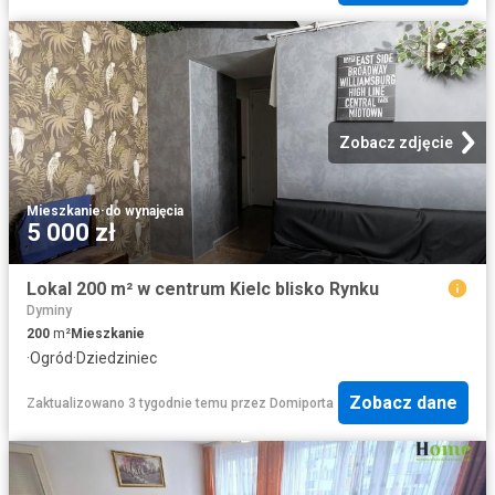
Zobacz zdjęcie
Mieszkanie
·
do wynajęcia
5 000 zł
Lokal 200 m² w centrum Kielc blisko Rynku
Dyminy
200
m²
Mieszkanie
·
Ogród
·
Dziedziniec
Zobacz dane
Zaktualizowano 3 tygodnie temu
przez
Domiporta