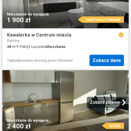
Mieszkanie
·
do wynajęcia
1 900 zł
ZAKTUALIZOWANE
Kawalerka w Centrum miasta
Dyminy
28
m²
1
Pokój
1
Łazienka
Mieszkanie
Zobacz dane
Zaktualizowano wczoraj
przez
Rentumo
Zobacz zdjęcie
Mieszkanie
·
do wynajęcia
2 400 zł
NOWE