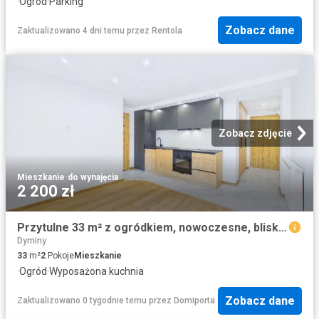
·
Ogród
·
Parking
Zobacz dane
Zaktualizowano 4 dni temu
przez
Rentola
Zobacz zdjęcie
Mieszkanie
·
do wynajęcia
2 200 zł
Przytulne 33 m² z ogródkiem, nowoczesne, blisko Kielc
Dyminy
33
m²
2
Pokoje
Mieszkanie
·
Ogród
·
Wyposażona kuchnia
Zobacz dane
Zaktualizowano 0 tygodnie temu
przez
Domiporta