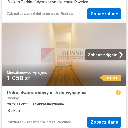
·
Balkon
·
Parking
·
Wyposażona kuchnia
·
Piwnica
Zobacz dane
Zaktualizowano 6 dni temu
przez
Rentola
Zobacz zdjęcie
Mieszkanie
·
do wynajęcia
1 050 zł
NOWE
Pokój dwuosobowy nr 5 do wynajęcia
Dyminy
20
m²
1
Pokój
1
Łazienka
Mieszkanie
·
Balkon
Zobacz dane
Zaktualizowano wczoraj
przez
Rentumo