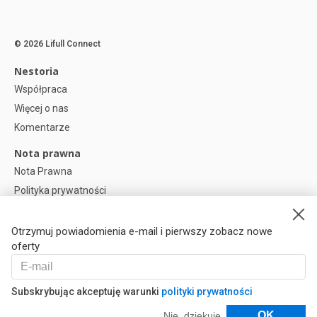
© 2026 Lifull Connect
Nestoria
Współpraca
Więcej o nas
Komentarze
Nota prawna
Nota Prawna
Polityka prywatności
Polityka plików cookies
Preferencje plików cookie
Otrzymuj powiadomienia e-mail i pierwszy zobacz nowe
oferty
Help
Pytania
Subskrybując akceptuję warunki
polityki prywatności
Nasi Partnerzy
Filtry
OK
Nie, dziękuję