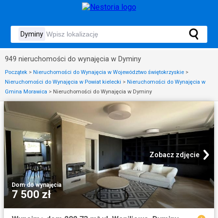
949 nieruchomości do wynajęcia w Dyminy
Początek
>
Nieruchomości do Wynajęcia w Województwo świętokrzyskie
>
Nieruchomości do Wynajęcia w Powiat kielecki
>
Nieruchomości do Wynajęcia w
Gmina Morawica
>
Nieruchomości do Wynajęcia w Dyminy
Zobacz zdjęcie
Dom
·
do wynajęcia
7 500 zł