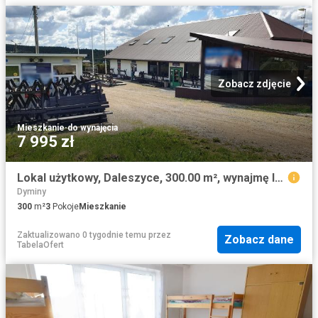
Zobacz zdjęcie
Mieszkanie
·
do wynajęcia
7 995 zł
Lokal użytkowy, Daleszyce, 300.00 m², wynajmę lokal użytkowy
Dyminy
300
m²
3
Pokoje
Mieszkanie
Zaktualizowano 0 tygodnie temu
przez
Zobacz dane
TabelaOfert