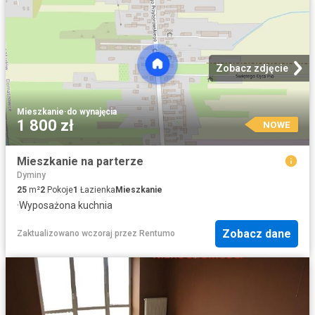
Zobacz zdjęcie
Mieszkanie
·
do wynajęcia
1 800 zł
NOWE
Mieszkanie na parterze
Dyminy
25
m²
2
Pokoje
1
Łazienka
Mieszkanie
·
Wyposażona kuchnia
Zobacz dane
Zaktualizowano wczoraj
przez
Rentumo