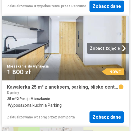
Zobacz dane
Zaktualizowano 0 tygodnie temu
przez
Rentumo
Zobacz zdjęcie
Mieszkanie
·
do wynajęcia
1 800 zł
NOWE
Kawalerka 25 m² z aneksem, parking, blisko centrum
Dyminy
25
m²
2
Pokoje
Mieszkanie
·
Wyposażona kuchnia
·
Parking
Zobacz dane
Zaktualizowano wczoraj
przez
Domiporta