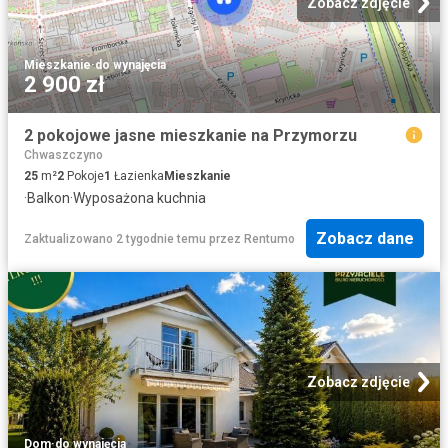
Zobacz zdjęcie
Mieszkanie
·
do wynajęcia
2 900 zł
2 pokojowe jasne mieszkanie na Przymorzu
Chwaszczyno
25
m²
2
Pokoje
1
Łazienka
Mieszkanie
·
Balkon
·
Wyposażona kuchnia
Zobacz dane
Zaktualizowano 2 tygodnie temu
przez
Rentumo
Zobacz zdjęcie
Dom
·
do wynajęcia