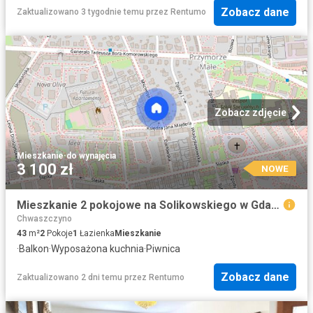
Zobacz dane
Zaktualizowano 3 tygodnie temu
przez
Rentumo
Zobacz zdjęcie
Mieszkanie
·
do wynajęcia
3 100 zł
NOWE
Mieszkanie 2 pokojowe na Solikowskiego w Gdańsku
Chwaszczyno
43
m²
2
Pokoje
1
Łazienka
Mieszkanie
·
Balkon
·
Wyposażona kuchnia
·
Piwnica
Zobacz dane
Zaktualizowano 2 dni temu
przez
Rentumo