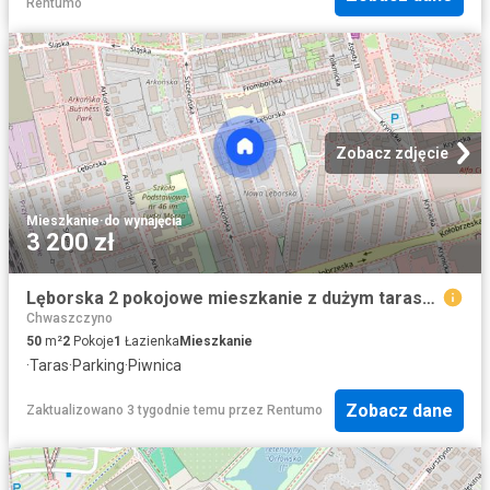
Rentumo
Zobacz zdjęcie
Mieszkanie
·
do wynajęcia
3 200 zł
Lęborska 2 pokojowe mieszkanie z dużym tarasem i oddzielną garderobą!
Chwaszczyno
50
m²
2
Pokoje
1
Łazienka
Mieszkanie
·
Taras
·
Parking
·
Piwnica
Zobacz dane
Zaktualizowano 3 tygodnie temu
przez
Rentumo