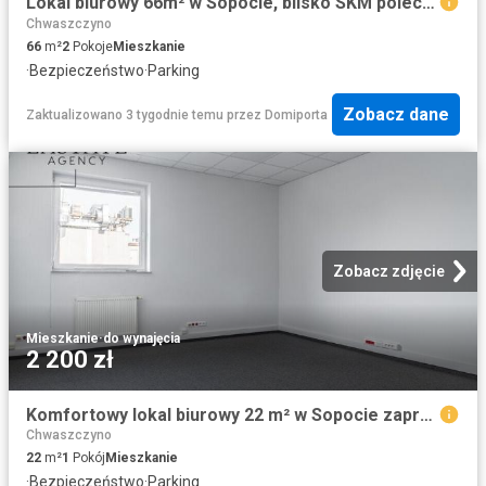
Lokal biurowy 66m² w Sopocie, blisko SKM polecam!
Chwaszczyno
66
m²
2
Pokoje
Mieszkanie
·
Bezpieczeństwo
·
Parking
Zobacz dane
Zaktualizowano 3 tygodnie temu
przez
Domiporta
Zobacz zdjęcie
Mieszkanie
·
do wynajęcia
2 200 zł
Komfortowy lokal biurowy 22 m² w Sopocie zapraszam
Chwaszczyno
22
m²
1
Pokój
Mieszkanie
·
Bezpieczeństwo
·
Parking