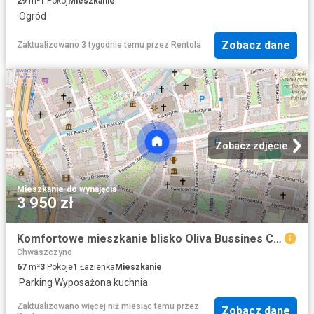
29
m²
1
Pokój
Mieszkanie
·
Ogród
Zobacz dane
Zaktualizowano 3 tygodnie temu
przez
Rentola
Zobacz zdjęcie
Mieszkanie
·
do wynajęcia
3 950 zł
Komfortowe mieszkanie blisko Oliva Bussines Center
Chwaszczyno
67
m²
3
Pokoje
1
Łazienka
Mieszkanie
·
Parking
·
Wyposażona kuchnia
Zaktualizowano więcej niż miesiąc temu
przez
Zobacz dane