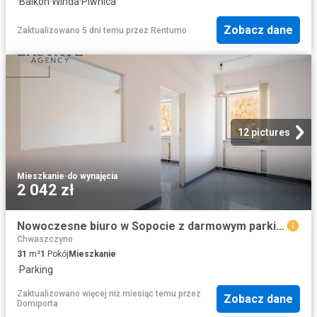
·
Balkon
·
Winda
·
Piwnica
Zobacz dane
Zaktualizowano 5 dni temu
przez
Rentumo
12 pictures
Mieszkanie
·
do wynajęcia
2 042 zł
Nowoczesne biuro w Sopocie z darmowym parkingiem
Chwaszczyno
31
m²
1
Pokój
Mieszkanie
·
Parking
Zaktualizowano więcej niż miesiąc temu
przez
Zobacz dane
Domiporta