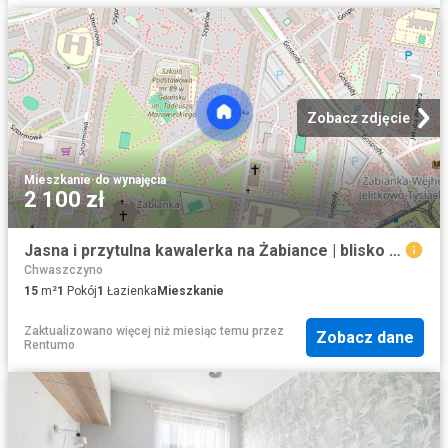
Zobacz zdjęcie
Mieszkanie
·
do wynajęcia
2 100 zł
Jasna i przytulna kawalerka na Żabiance | blisko SKM i plaży
Chwaszczyno
15
m²
1
Pokój
1
Łazienka
Mieszkanie
Zaktualizowano więcej niż miesiąc temu
przez
Zobacz dane
Rentumo