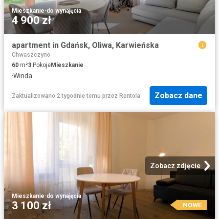
Mieszkanie
·
do wynajęcia
4 900 zł
apartment in Gdańsk, Oliwa, Karwieńska
Chwaszczyno
60
m²
3
Pokoje
Mieszkanie
·
Winda
Zobacz dane
Zaktualizowano 2 tygodnie temu
przez
Rentola
Zobacz zdjęcie
Mieszkanie
·
do wynajęcia
3 100 zł
NOWE