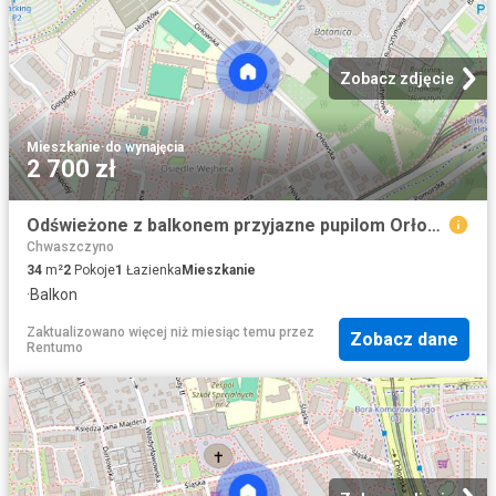
Zobacz zdjęcie
Mieszkanie
·
do wynajęcia
2 700 zł
Odświeżone z balkonem przyjazne pupilom Orłowska
Chwaszczyno
34
m²
2
Pokoje
1
Łazienka
Mieszkanie
·
Balkon
Zaktualizowano więcej niż miesiąc temu
przez
Zobacz dane
Rentumo