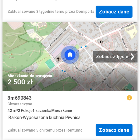
Zobacz dane
Zaktualizowano 3 tygodnie temu
przez
Domiporta
Zobacz zdjęcie
Mieszkanie
·
do wynajęcia
2 500 zł
3m690843
Chwaszczyno
42
m²
2
Pokoje
1
Łazienka
Mieszkanie
·
Balkon
·
Wyposażona kuchnia
·
Piwnica
Zobacz dane
Zaktualizowano 5 dni temu
przez
Rentumo