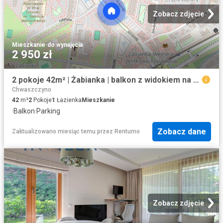
Zobacz zdjęcie
Mieszkanie
·
do wynajęcia
2 950 zł
2 pokoje 42m² | Żabianka | balkon z widokiem na morze | parking
Chwaszczyno
42
m²
2
Pokoje
1
Łazienka
Mieszkanie
·
Balkon
·
Parking
Zobacz dane
Zaktualizowano miesiąc temu
przez
Rentumo
Zobacz zdjęcie