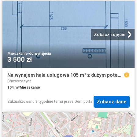
Zobacz zdjęcie
Mieszkanie
·
do wynajęcia
3 500 zł
Na wynajem hala usługowa 105 m² z dużym potencjałem w Osowie
Chwaszczyno
104
m²
Mieszkanie
Zobacz dane
Zaktualizowano 3 tygodnie temu
przez
Domiporta