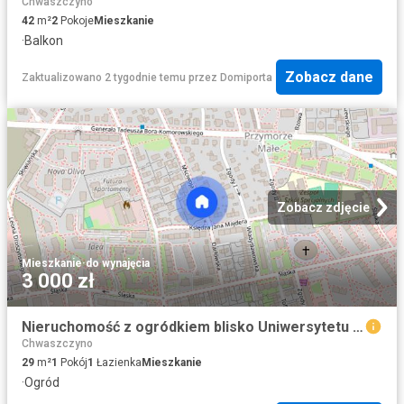
Chwaszczyno
42
m²
2
Pokoje
Mieszkanie
·
Balkon
Zobacz dane
Zaktualizowano 2 tygodnie temu
przez
Domiporta
Zobacz zdjęcie
Mieszkanie
·
do wynajęcia
3 000 zł
Nieruchomość z ogródkiem blisko Uniwersytetu Gd
Chwaszczyno
29
m²
1
Pokój
1
Łazienka
Mieszkanie
·
Ogród