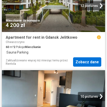
12 pictures
Mieszkanie
·
do wynajęcia
4 200 zł
Apartment for rent in Gdansk Jelitkowo
Chwaszczyno
60
m²
2
Pokoje
Mieszkanie
·
Sauna
·
Parking
Zaktualizowano więcej niż miesiąc temu
przez
Zobacz dane
Rentola
10 pictures