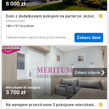
8 000 zł
Dom z dodatkowym pokojem na parterze Jezioro ul. Zaciszna, Tuchom
Chwaszczyno
180
m²
5
Pokoje
Dom
Zobacz dane
Zaktualizowano tydzień temu
przez
Rentola
Zobacz zdjęcie
Mieszkanie
·
do wynajęcia
3 700 zł
Na wynajem przestronne 2 pokojowe mieszkanie w Gdańsku