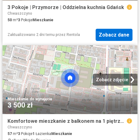
3 Pokoje | Przymorze | Oddzielna kuchnia Gdańsk
Chwaszczyno
50
m²
3
Pokoje
Mieszkanie
Zobacz dane
Zaktualizowano 2 dni temu
przez
Rentola
Zobacz zdjęcie
Mieszkanie
·
do wynajęcia
3 500 zł
Komfortowe mieszkanie z balkonem na 1 piętrze z windą
Chwaszczyno
57
m²
3
Pokoje
1
Łazienka
Mieszkanie