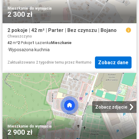
Mieszkanie
·
do wynajęcia
2 300 zł
2 pokoje | 42 m² | Parter | Bez czynszu | Bojano
Chwaszczyno
42
m²
2
Pokoje
1
Łazienka
Mieszkanie
·
Wyposażona kuchnia
Zobacz dane
Zaktualizowano 2 tygodnie temu
przez
Rentumo
Zobacz zdjęcie
Mieszkanie
·
do wynajęcia
2 900 zł