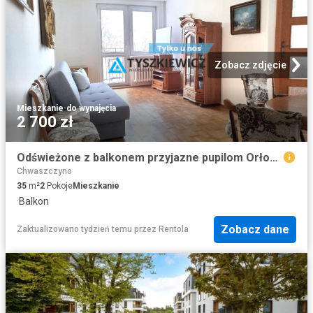
Zobacz zdjęcie
Mieszkanie
·
do wynajęcia
2 700 zł
Odświeżone z balkonem przyjazne pupilom Orłowska Gdańsk Jelitkowo
Chwaszczyno
35
m²
2
Pokoje
Mieszkanie
·
Balkon
Zobacz dane
Zaktualizowano tydzień temu
przez
Rentola