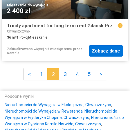
Mieszkanie
·
do wynajęcia
2 400 zł
Tricity apartment for long term rent Gdansk Przymorze
Chwaszczyno
36
m²
1
Pokój
Mieszkanie
Zaktualizowano więcej niż miesiąc temu
przez
Zobacz dane
Rentola
<
1
2
3
4
5
>
Podobne wyniki
Nieruchomości do Wynajęcia w Ekologiczna, Chwaszczyno
,
Nieruchomości do Wynajęcia w Rewerenda
,
Nieruchomości do
Wynajęcia w Fryderyka Chopina, Chwaszczyno
,
Nieruchomości do
Wynajęcia w Cypriana Kamila Norwida, Chwaszczyno
,