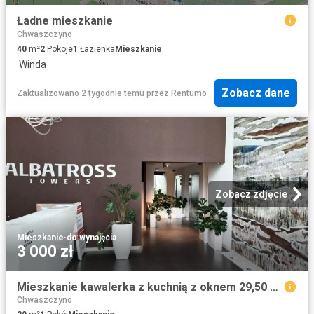
Ładne mieszkanie
Chwaszczyno
40
m²
2
Pokoje
1
Łazienka
Mieszkanie
·
Winda
Zobacz dane
Zaktualizowano 2 tygodnie temu
przez
Rentumo
Zobacz zdjęcie
Mieszkanie
·
do wynajęcia
3 000 zł
Mieszkanie kawalerka z kuchnią z oknem 29,50 m² na wynajem Gdańsk, Przymorze
Chwaszczyno