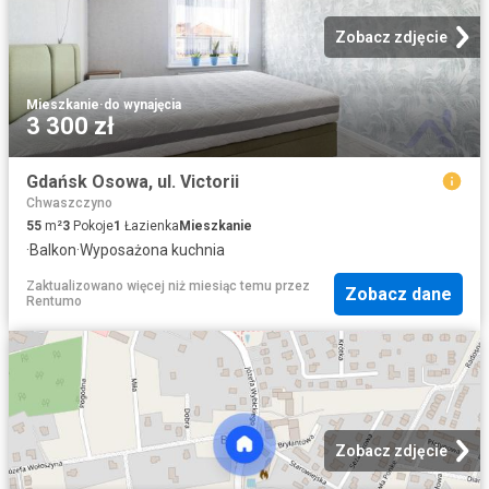
Zobacz zdjęcie
Mieszkanie
·
do wynajęcia
3 300 zł
Gdańsk Osowa, ul. Victorii
Chwaszczyno
55
m²
3
Pokoje
1
Łazienka
Mieszkanie
·
Balkon
·
Wyposażona kuchnia
Zaktualizowano więcej niż miesiąc temu
przez
Zobacz dane
Rentumo
Zobacz zdjęcie