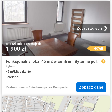
Zobacz zdjęcie
Mieszkanie
·
do wynajęcia
1 900 zł
NOWE
Funkcjonalny lokal 45 m2 w centrum Bytomia polecam!
Bytom
45
m²
Mieszkanie
·
Parking
Zobacz dane
Zaktualizowano 2 dni temu
przez
Domiporta