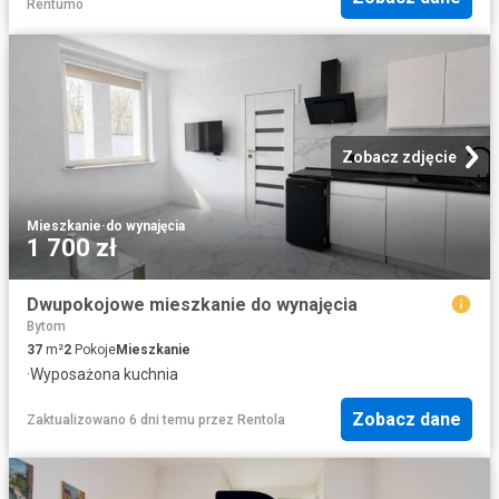
Rentumo
Zobacz zdjęcie
Mieszkanie
·
do wynajęcia
1 700 zł
Dwupokojowe mieszkanie do wynajęcia
Bytom
37
m²
2
Pokoje
Mieszkanie
·
Wyposażona kuchnia
Zobacz dane
Zaktualizowano 6 dni temu
przez
Rentola