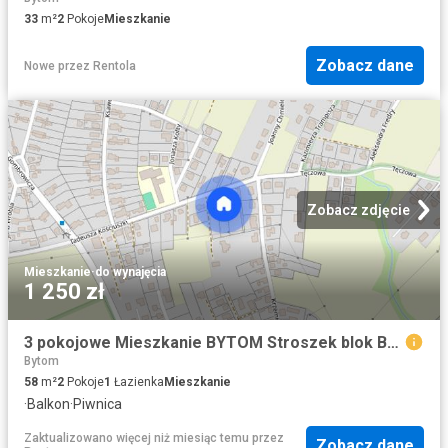
33
m²
2
Pokoje
Mieszkanie
Zobacz dane
Nowe
przez
Rentola
Zobacz zdjęcie
Mieszkanie
·
do wynajęcia
1 250 zł
3 pokojowe Mieszkanie BYTOM Stroszek blok Balkon
Bytom
58
m²
2
Pokoje
1
Łazienka
Mieszkanie
·
Balkon
·
Piwnica
Zaktualizowano więcej niż miesiąc temu
przez
Zobacz dane