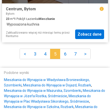
Centrum, Bytom
Bytom
23
m²
1
Pokój
1
Łazienka
Mieszkanie
·
Wyposażona kuchnia
Zaktualizowano więcej niż miesiąc temu
przez
Zobacz dane
Rentumo
<
3
4
5
6
7
>
Podobne wyniki
Mieszkania do Wynajęcia w Władysława Broniewskiego,
Szombierki
,
Mieszkania do Wynajęcia w Dojazd, Rozbark
,
Mieszkania do Wynajęcia w Mazurska, Szombierki
,
Mieszkania do
Wynajęcia w Józefa Rostka, Śródmieście
,
Mieszkania do
Wynajęcia w Plac Władysława Sikorskiego, Śródmieście
,
Mieszkania do Wynajęcia w Szkolna, Rozbark
,
Mieszkania do