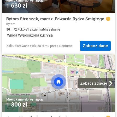
Mieszkanie
·
do wynajęcia
1 630 zł
Bytom Stroszek, marsz. Edwarda Rydza Śmigłego
Bytom
50
m²
2
Pokoje
1
Łazienka
Mieszkanie
·
Winda
·
Wyposażona kuchnia
Zobacz dane
Zaktualizowano tydzień temu
przez
Rentumo
Zobacz zdjęcie
Mieszkanie
·
do wynajęcia
1 300 zł