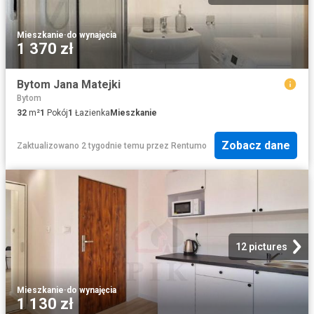
Mieszkanie
·
do wynajęcia
1 370 zł
Bytom Jana Matejki
Bytom
32
m²
1
Pokój
1
Łazienka
Mieszkanie
Zobacz dane
Zaktualizowano 2 tygodnie temu
przez
Rentumo
12 pictures
Mieszkanie
·
do wynajęcia
1 130 zł