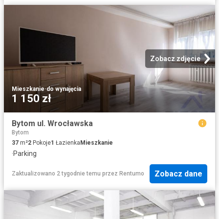
Zobacz zdjęcie
Mieszkanie
·
do wynajęcia
1 150 zł
Bytom ul. Wrocławska
Bytom
37
m²
2
Pokoje
1
Łazienka
Mieszkanie
·
Parking
Zobacz dane
Zaktualizowano 2 tygodnie temu
przez
Rentumo