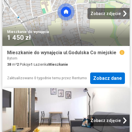
Zobacz zdjęcie
Mieszkanie
·
do wynajęcia
1 450 zł
Mieszkanie do wynajęcia ul.Godulska Co miejskie
Bytom
38
m²
2
Pokoje
1
Łazienka
Mieszkanie
Zobacz dane
Zaktualizowano 0 tygodnie temu
przez
Rentumo
Zobacz zdjęcie