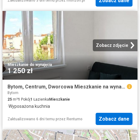
Zobacz dane
Zaktualizowano 3 dni temu
przez
morizon.pl
Zobacz zdjęcie
Mieszkanie
·
do wynajęcia
1 250 zł
Bytom, Centrum, Dworcowa Mieszkanie na wynajem
Bytom
25
m²
1
Pokój
1
Łazienka
Mieszkanie
·
Wyposażona kuchnia
Zobacz dane
Zaktualizowano 6 dni temu
przez
Rentumo