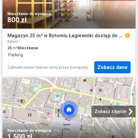
Mieszkanie
·
do wynajęcia
800 zł
Magazyn 25 m² w Bytomiu Łagiewniki dostęp do prądu i parking
Bytom
25
m²
Mieszkanie
·
Parking
Zobacz dane
Zaktualizowano tydzień temu
przez
Domiporta
Zobacz zdjęcie
Mieszkanie
·
do wynajęcia
1 500 zł