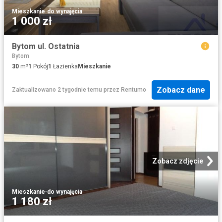
Mieszkanie
·
do wynajęcia
1 000 zł
Bytom ul. Ostatnia
Bytom
30
m²
1
Pokój
1
Łazienka
Mieszkanie
Zobacz dane
Zaktualizowano 2 tygodnie temu
przez
Rentumo
Zobacz zdjęcie
Mieszkanie
·
do wynajęcia
1 180 zł