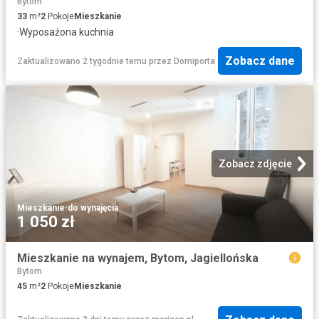
Bytom
33
m²
2
Pokoje
Mieszkanie
·
Wyposażona kuchnia
Zobacz dane
Zaktualizowano 2 tygodnie temu
przez
Domiporta
Zobacz zdjęcie
Mieszkanie
·
do wynajęcia
1 050 zł
Mieszkanie na wynajem, Bytom, Jagiellońska
Bytom
45
m²
2
Pokoje
Mieszkanie