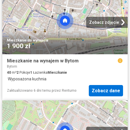
Zobacz zdjęcie
Mieszkanie
·
do wynajęcia
1 900 zł
Mieszkanie na wynajem w Bytom
Bytom
40
m²
2
Pokoje
1
Łazienka
Mieszkanie
·
Wyposażona kuchnia
Zobacz dane
Zaktualizowano 6 dni temu
przez
Rentumo