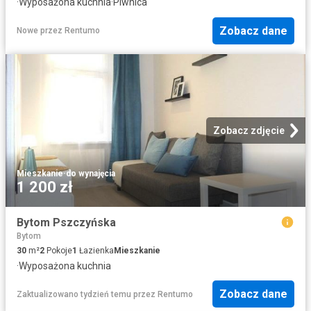
·
Wyposażona kuchnia
·
Piwnica
Zobacz dane
Nowe
przez
Rentumo
Zobacz zdjęcie
Mieszkanie
·
do wynajęcia
1 200 zł
Bytom Pszczyńska
Bytom
30
m²
2
Pokoje
1
Łazienka
Mieszkanie
·
Wyposażona kuchnia
Zobacz dane
Zaktualizowano tydzień temu
przez
Rentumo