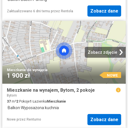
Zobacz dane
Zaktualizowano 6 dni temu
przez
Rentola
Zobacz zdjęcie
Mieszkanie
·
do wynajęcia
1 900 zł
NOWE
Mieszkanie na wynajem, Bytom, 2 pokoje
Bytom
37
m²
2
Pokoje
1
Łazienka
Mieszkanie
·
Balkon
·
Wyposażona kuchnia
Zobacz dane
Nowe
przez
Rentumo