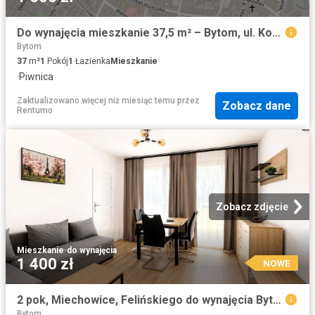
Do wynajęcia mieszkanie 37,5 m² – Bytom, ul. Kości
Bytom
37
m²
1
Pokój
1
Łazienka
Mieszkanie
·
Piwnica
Zaktualizowano więcej niż miesiąc temu
przez
Zobacz dane
Rentumo
Zobacz zdjęcie
Mieszkanie
·
do wynajęcia
1 400 zł
NOWE
2 pok, Miechowice, Felińskiego do wynajęcia Bytom
Bytom