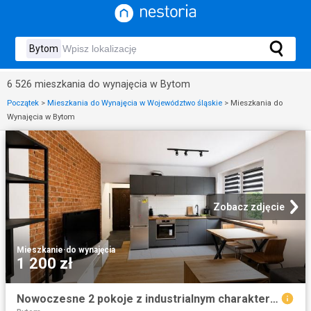
6 526 mieszkania do wynajęcia w Bytom
Początek
>
Mieszkania do Wynajęcia w Województwo śląskie
>
Mieszkania do
Wynajęcia w Bytom
Zobacz zdjęcie
Mieszkanie
·
do wynajęcia
1 200 zł
Nowoczesne 2 pokoje z industrialnym charakterem w Bytomiu polecam!