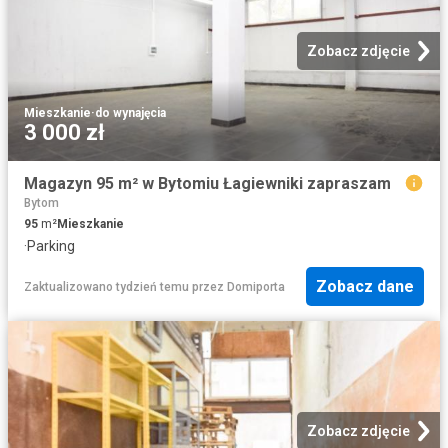
Zobacz zdjęcie
Mieszkanie
·
do wynajęcia
3 000 zł
Magazyn 95 m² w Bytomiu Łagiewniki zapraszam
Bytom
95
m²
Mieszkanie
·
Parking
Zobacz dane
Zaktualizowano tydzień temu
przez
Domiporta
Zobacz zdjęcie