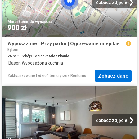
Zobacz zdjęcie
Mieszkanie
·
do wynajęcia
900 zł
Wyposażone | Przy parku | Ogrzewanie miejskie | Szombierki
Bytom
26
m²
1
Pokój
1
Łazienka
Mieszkanie
·
Basen
·
Wyposażona kuchnia
Zobacz dane
Zaktualizowano tydzień temu
przez
Rentumo
Zobacz zdjęcie