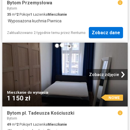
Bytom Przemysłowa
Bytom
35
m²
2
Pokoje
1
Łazienka
Mieszkanie
·
Wyposażona kuchnia
·
Piwnica
Zobacz dane
Zaktualizowano 2 tygodnie temu
przez
Rentumo
Zobacz zdjęcie
Mieszkanie
·
do wynajęcia
1 150 zł
NOWE
Bytom pl. Tadeusza Kościuszki
Bytom
49
m²
2
Pokoje
1
Łazienka
Mieszkanie