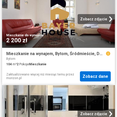
Zobacz zdjęcie
Mieszkanie
·
do wynajęcia
2 200 zł
Mieszkanie na wynajem, Bytom, Śródmieście, Dworcowa
Bytom
104
m²
2
Pokoje
Mieszkanie
Zaktualizowano więcej niż miesiąc temu
przez
Zobacz dane
morizon.pl
Zobacz zdjęcie