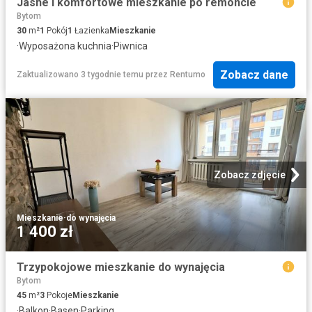
Jasne i komfortowe mieszkanie po remoncie
Bytom
30
m²
1
Pokój
1
Łazienka
Mieszkanie
·
Wyposażona kuchnia
·
Piwnica
Zobacz dane
Zaktualizowano 3 tygodnie temu
przez
Rentumo
Zobacz zdjęcie
Mieszkanie
·
do wynajęcia
1 400 zł
Trzypokojowe mieszkanie do wynajęcia
Bytom
45
m²
3
Pokoje
Mieszkanie
·
Balkon
·
Basen
·
Parking