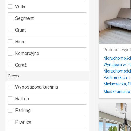
Willa
Segment
Grunt
Biuro
Podobne wyni
Komercyjne
Nieruchomości 
Garaż
Wynajęcia w P
Nieruchomości
Cechy
Partnerskich, 
Mickiewicza, C
Wyposażona kuchnia
Mieszkania do 
Balkon
Parking
Piwnica