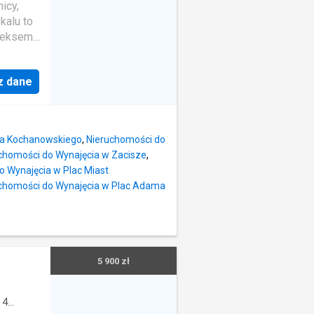
JA:
icy,
kiej
kalu to
/ Muzeum
aneksem
w
- autobus
mym
menty do
z dane
akcji
ych
nia za
po
wane za
na Kochanowskiego
,
Nieruchomości do
najmu to
chomości do Wynajęcia w Zacisze
,
iczka na
o Wynajęcia w Plac Miast
.
chomości do Wynajęcia w Plac Adama
ości
o 27/9
ementami
ty
żone.
5 900 zł
zystanie
ny
ytek
·
4