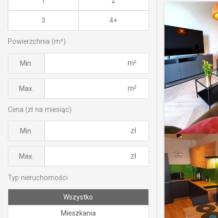
1
2
3
4+
Powierzchnia (m²)
Min.
Max.
Cena (zł na miesiąc)
Min.
Max.
Typ nieruchomości
Wszystko
Mieszkania