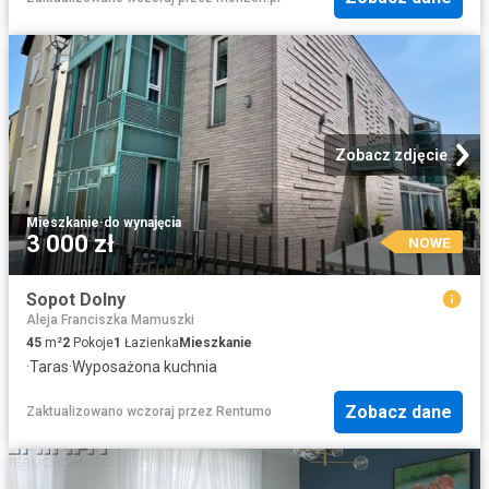
Zobacz zdjęcie
Mieszkanie
·
do wynajęcia
3 000 zł
NOWE
Sopot Dolny
Aleja Franciszka Mamuszki
45
m²
2
Pokoje
1
Łazienka
Mieszkanie
·
Taras
·
Wyposażona kuchnia
Zobacz dane
Zaktualizowano wczoraj
przez
Rentumo