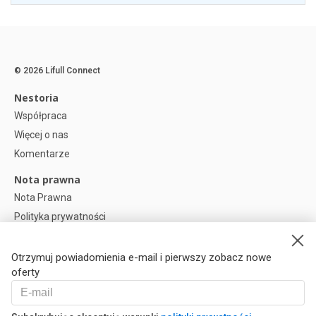
© 2026 Lifull Connect
Nestoria
Współpraca
Więcej o nas
Komentarze
Nota prawna
Nota Prawna
Polityka prywatności
Polityka plików cookies
Preferencje plików cookie
Otrzymuj powiadomienia e-mail i pierwszy zobacz nowe
oferty
Help
Pytania