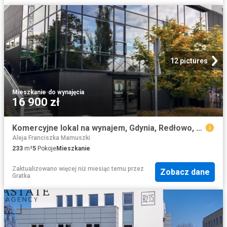
12 pictures
Mieszkanie
·
do wynajęcia
16 900 zł
Komercyjne lokal na wynajem, Gdynia, Redłowo, Legionów
Aleja Franciszka Mamuszki
233
m²
5
Pokoje
Mieszkanie
Zaktualizowano więcej niż miesiąc temu
przez
Zobacz dane
Gratka