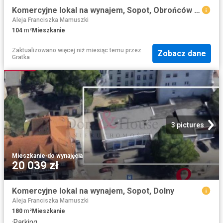
Komercyjne lokal na wynajem, Sopot, Obrońców Westerplatte
Aleja Franciszka Mamuszki
104
m²
Mieszkanie
Zaktualizowano więcej niż miesiąc temu
przez
Zobacz dane
Gratka
3 pictures
Mieszkanie
·
do wynajęcia
20 039 zł
Komercyjne lokal na wynajem, Sopot, Dolny
Aleja Franciszka Mamuszki
180
m²
Mieszkanie
·
Parking