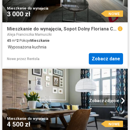
Mieszkanie
·
do wynajęcia
3 000 zł
NOWE
Mieszkanie do wynajęcia, Sopot Dolny Floriana Ceynowy, 3000 PLN, 45 m2, domy DH269924
Aleja Franciszka Mamuszki
45
m²
2
Pokoje
Mieszkanie
·
Wyposażona kuchnia
Zobacz dane
Nowe
przez
Rentola
Zobacz zdjęcie
Mieszkanie
·
do wynajęcia
4 500 zł
NOWE