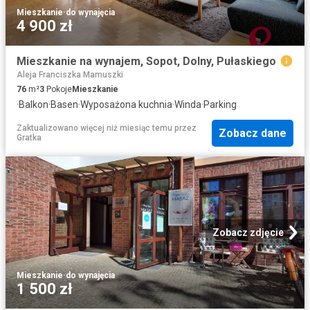
Mieszkanie
·
do wynajęcia
4 900 zł
Mieszkanie na wynajem, Sopot, Dolny, Pułaskiego
Aleja Franciszka Mamuszki
76
m²
3
Pokoje
Mieszkanie
·
Balkon
·
Basen
·
Wyposażona kuchnia
·
Winda
·
Parking
Zaktualizowano więcej niż miesiąc temu
przez
Zobacz dane
Gratka
Zobacz zdjęcie
Mieszkanie
·
do wynajęcia
1 500 zł