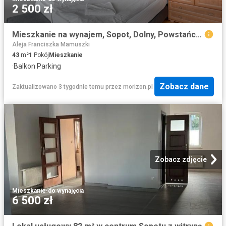
2 500 zł
Mieszkanie na wynajem, Sopot, Dolny, Powstańców Warszawy
Aleja Franciszka Mamuszki
43
m²
1
Pokój
Mieszkanie
·
Balkon
·
Parking
Zobacz dane
Zaktualizowano 3 tygodnie temu
przez
morizon.pl
Zobacz zdjęcie
Mieszkanie
·
do wynajęcia
6 500 zł