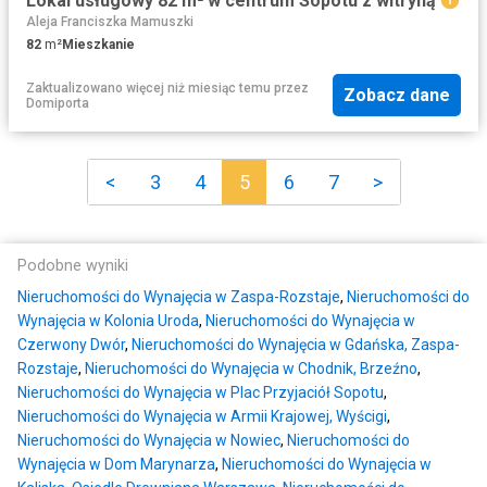
Lokal usługowy 82 m² w centrum Sopotu z witryną
Aleja Franciszka Mamuszki
82
m²
Mieszkanie
Zaktualizowano więcej niż miesiąc temu
przez
Zobacz dane
Domiporta
<
3
4
5
6
7
>
Podobne wyniki
Nieruchomości do Wynajęcia w Zaspa-Rozstaje
,
Nieruchomości do
Wynajęcia w Kolonia Uroda
,
Nieruchomości do Wynajęcia w
Czerwony Dwór
,
Nieruchomości do Wynajęcia w Gdańska, Zaspa-
Rozstaje
,
Nieruchomości do Wynajęcia w Chodnik, Brzeźno
,
Nieruchomości do Wynajęcia w Plac Przyjaciół Sopotu
,
Nieruchomości do Wynajęcia w Armii Krajowej, Wyścigi
,
Nieruchomości do Wynajęcia w Nowiec
,
Nieruchomości do
Wynajęcia w Dom Marynarza
,
Nieruchomości do Wynajęcia w