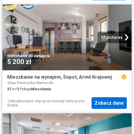
12 pictures
Mieszkanie
·
do wynajęcia
5 200 zł
Mieszkanie na wynajem, Sopot, Armii Krajowej
Aleja Franciszka Mamuszki
57
m²
2
Pokoje
Mieszkanie
Zaktualizowano więcej niż miesiąc temu
przez
Zobacz dane
Gratka