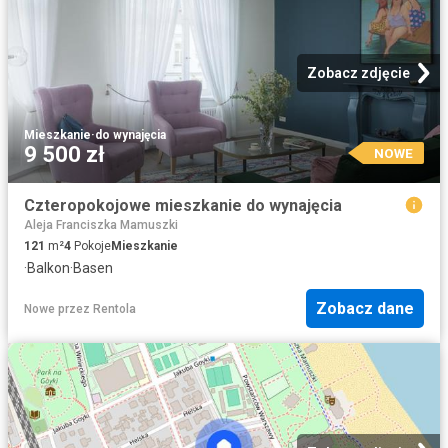
Zobacz zdjęcie
Mieszkanie
·
do wynajęcia
9 500 zł
NOWE
Czteropokojowe mieszkanie do wynajęcia
Aleja Franciszka Mamuszki
121
m²
4
Pokoje
Mieszkanie
·
Balkon
·
Basen
Zobacz dane
Nowe
przez
Rentola