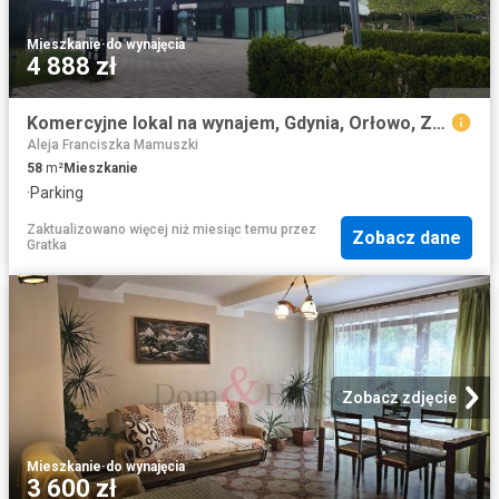
Mieszkanie
·
do wynajęcia
4 888 zł
Komercyjne lokal na wynajem, Gdynia, Orłowo, Zwycięstwa
Aleja Franciszka Mamuszki
58
m²
Mieszkanie
·
Parking
Zaktualizowano więcej niż miesiąc temu
przez
Zobacz dane
Gratka
Zobacz zdjęcie
Mieszkanie
·
do wynajęcia
3 600 zł