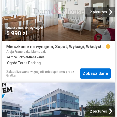
12 pictures
Mieszkanie
·
do wynajęcia
5 990 zł
Mieszkanie na wynajem, Sopot, Wyścigi, Władysława Łokietka
Aleja Franciszka Mamuszki
74
m²
4
Pokoje
Mieszkanie
·
Ogród
·
Taras
·
Parking
Zaktualizowano więcej niż miesiąc temu
przez
Zobacz dane
Gratka
12 pictures