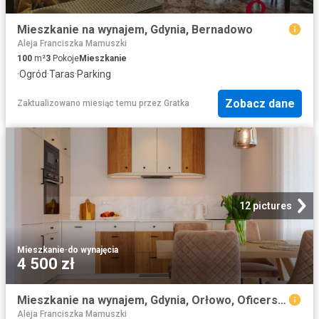
Mieszkanie na wynajem, Gdynia, Bernadowo
Aleja Franciszka Mamuszki
100
m²
3
Pokoje
Mieszkanie
·
Ogród
·
Taras
·
Parking
Zobacz dane
Zaktualizowano miesiąc temu
przez
Gratka
12 pictures
Mieszkanie
·
do wynajęcia
4 500 zł
Mieszkanie na wynajem, Gdynia, Orłowo, Oficerska
Aleja Franciszka Mamuszki