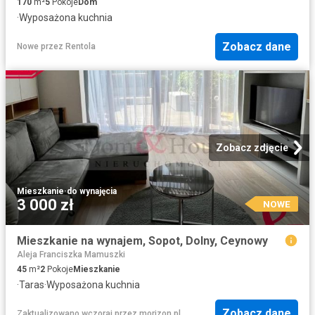
170
m²
5
Pokoje
Dom
·
Wyposażona kuchnia
Zobacz dane
Nowe
przez
Rentola
Zobacz zdjęcie
Mieszkanie
·
do wynajęcia
3 000 zł
NOWE
Mieszkanie na wynajem, Sopot, Dolny, Ceynowy
Aleja Franciszka Mamuszki
45
m²
2
Pokoje
Mieszkanie
·
Taras
·
Wyposażona kuchnia
Zobacz dane
Zaktualizowano wczoraj
przez
morizon.pl