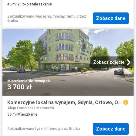
45
m²
2
Pokoje
Mieszkanie
Zaktualizowano więcej niż miesiąc temu
przez
Zobacz dane
Gratka
Zobacz zdjęcie
Mieszkanie
·
do wynajęcia
3 700 zł
Komercyjne lokal na wynajem, Gdynia, Orłowo, Orłowska
Aleja Franciszka Mamuszki
55
m²
Mieszkanie
Zobacz dane
Zaktualizowano tydzień temu
przez
Gratka