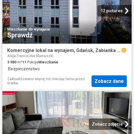
12 pictures
Mieszkanie
·
do wynajęcia
Sprawdź
Komercyjne lokal na wynajem, Gdańsk, Żabianka Wejhera Jelitkowo Tysiąclecia
Aleja Franciszka Mamuszki
3 980
m²
11
Pokoje
Mieszkanie
·
Bezpieczeństwo
Zaktualizowano więcej niż miesiąc temu
przez
Zobacz dane
Gratka
Zobacz zdjęcie