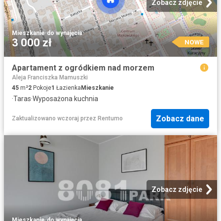
Zobacz zdjęcie
Mieszkanie
·
do wynajęcia
3 000 zł
NOWE
Apartament z ogródkiem nad morzem
Aleja Franciszka Mamuszki
45
m²
2
Pokoje
1
Łazienka
Mieszkanie
·
Taras
·
Wyposażona kuchnia
Zobacz dane
Zaktualizowano wczoraj
przez
Rentumo
Zobacz zdjęcie
Mieszkanie
·
do wynajęcia