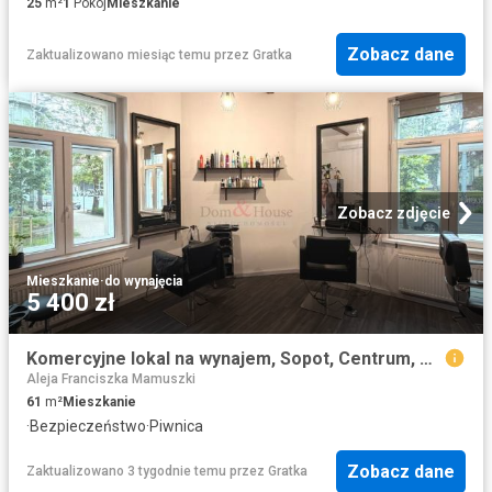
25
m²
1
Pokój
Mieszkanie
Zobacz dane
Zaktualizowano miesiąc temu
przez
Gratka
Zobacz zdjęcie
Mieszkanie
·
do wynajęcia
5 400 zł
Komercyjne lokal na wynajem, Sopot, Centrum, Niepodległości
Aleja Franciszka Mamuszki
61
m²
Mieszkanie
·
Bezpieczeństwo
·
Piwnica
Zobacz dane
Zaktualizowano 3 tygodnie temu
przez
Gratka