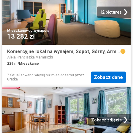
12 pictures
Mieszkanie
·
do wynajęcia
13 282 zł
Komercyjne lokal na wynajem, Sopot, Górny, Armii Krajowej
Aleja Franciszka Mamuszki
229
m²
Mieszkanie
Zaktualizowano więcej niż miesiąc temu
przez
Zobacz dane
Gratka
Zobacz zdjęcie