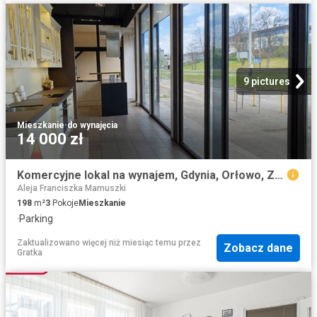
9 pictures
Mieszkanie
·
do wynajęcia
14 000 zł
Komercyjne lokal na wynajem, Gdynia, Orłowo, Zwycięstwa
Aleja Franciszka Mamuszki
198
m²
3
Pokoje
Mieszkanie
·
Parking
Zaktualizowano więcej niż miesiąc temu
przez
Zobacz dane
Gratka