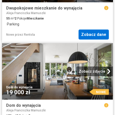
Dwupokojowe mieszkanie do wynajęcia
Aleja Franciszka Mamuszki
55
m²
2
Pokoje
Mieszkanie
·
Parking
Zobacz dane
Nowe
przez
Rentola
Zobacz zdjęcie
Dom
·
do wynajęcia
19 000 zł
NOWE
Dom do wynajęcia
Aleja Franciszka Mamuszki